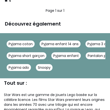
5
CHF
/
5
22,95
Page 1 sur 1
40%
de
réduction
Découvrez également
appliquée.
Pyjama coton
Pyjama enfant 14 ans
Pyjama 3 an
Pyjama short garçon
Pyjama enfant
Pantalon py
Pyjama ado
Snoopy
Tout sur :
Star Wars est une gamme de jouets Lego basée sur la
célèbre licence. Les films Star Wars prennent leurs origines
dans les années 70 avec une trilogie qui est encore
énormément regardée aujourd'hui. La marque Lego, qui