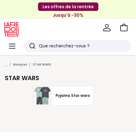
Les offres de la rentrée
Jusqu'à -30%
Aller
au
La
panie
Redoute
Menu
Rechercher
Derniers
...
articles
Marques
STAR WARS
vus
STAR WARS
Pyjama Star wars