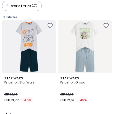
Filtrer et trier
2 articles
5
STAR WARS
STAR WARS
/
Pyjashort Star Wars
Pyjashort Grogu
5
CHF
CHF 22,95
CHF 22,95
13,77
CHF 13,77
-40%
CHF 12,62
-45%
au
lieu
de