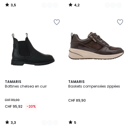
3,5
4,2
/
/
5
5
3,3
5
2
TAMARIS
TAMARIS
/ 5
/
Bottines chelsea en cuir
Baskets compensées zippées
Couleurs
5
CHF 119,90
CHF 89,90
CHF 95,92
-20%
3,3
5
/
/