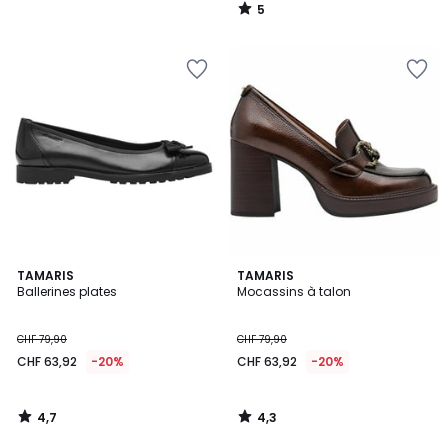
5
/
5
4,7
4,3
TAMARIS
TAMARIS
/ 5
/ 5
Ballerines plates
Mocassins à talon
CHF 79,90
CHF 79,90
CHF 63,92
-20%
CHF 63,92
-20%
4,7
4,3
/
/
5
5