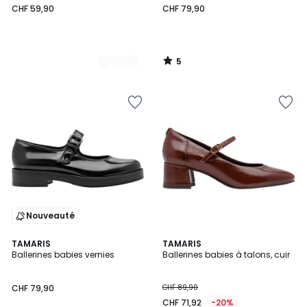
CHF 59,90
CHF 79,90
5
/
5
Nouveauté
TAMARIS
2
TAMARIS
Ballerines babies vernies
Ballerines babies à talons, cuir
Couleurs
CHF 79,90
CHF 89,90
CHF 71,92
-20%