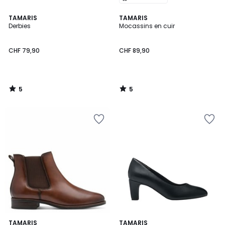
5
5
TAMARIS
TAMARIS
/
/
Derbies
Mocassins en cuir
5
5
CHF 79,90
CHF 89,90
5
5
/
/
5
5
4,3
5
2
TAMARIS
TAMARIS