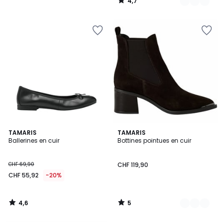
4,7
CHF
/
5
79,90
20%
de
réduction
appliquée.
4,6
5
TAMARIS
2
TAMARIS
/ 5
/
Ballerines en cuir
Bottines pointues en cuir
Couleurs
5
CHF 69,90
CHF 119,90
CHF 55,92
-20%
4,6
5
/
/
5
5