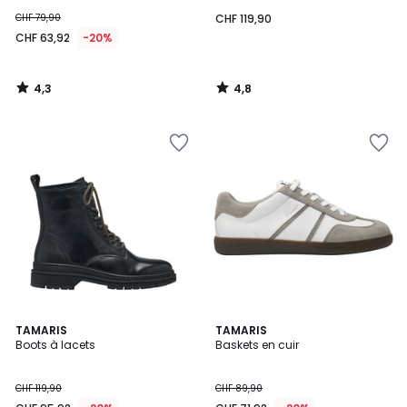
CHF 79,90
CHF 119,90
CHF 63,92
-20%
4,3
4,8
/
/
5
5
4
4,9
TAMARIS
3
TAMARIS
/
/ 5
Boots à lacets
Baskets en cuir
Couleurs
5
CHF 119,90
CHF 89,90