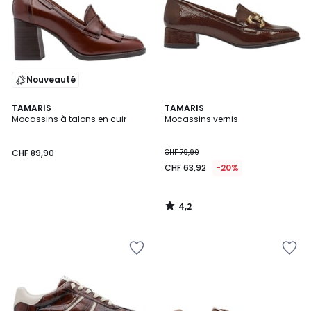
Nouveauté
4,2
TAMARIS
TAMARIS
/ 5
Mocassins à talons en cuir
Mocassins vernis
CHF 89,90
CHF 79,90
CHF 63,92
-20%
4,2
/
5