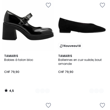
Nouveauté
4,5
2
TAMARIS
2
TAMARIS
/ 5
Babies à talon bloc
Ballerines en cuir suède, bout
Couleurs
Couleurs
amande
CHF 79,90
CHF 79,90
4,5
/
5