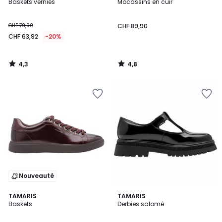
/ 5
/ 5
Baskets vernies
Mocassins en cuir
CHF 79,90
CHF 89,90
CHF 63,92
-20%
4,3
4,8
/
/
5
5
Nouveauté
5
2
TAMARIS
TAMARIS
/
Baskets
Derbies salomé
Couleurs
5