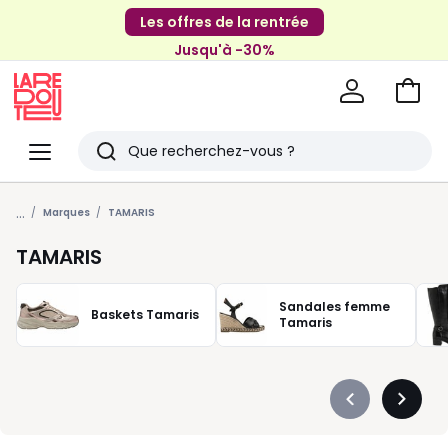
Les offres de la rentrée
Jusqu'à -30%
Aller
au
La
panie
Redoute
Menu
Rechercher
Derniers
...
articles
Marques
TAMARIS
vus
TAMARIS
Sandales femme
Baskets Tamaris
Tamaris
Précédent
Suivan
-
-
défiler
défiler