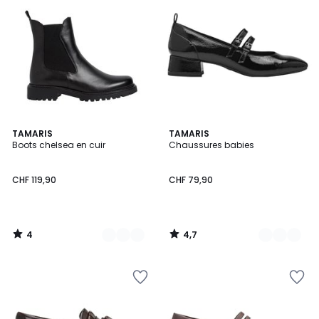
4
4,7
3
TAMARIS
2
TAMARIS
/
/ 5
Boots chelsea en cuir
Chaussures babies
Couleurs
Couleurs
5
CHF 119,90
CHF 79,90
4
4,7
/
/
5
5