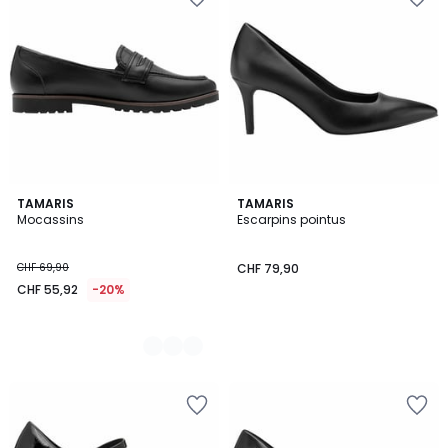
2
TAMARIS
TAMARIS
Mocassins
Escarpins pointus
Couleurs
CHF 69,90
CHF 79,90
CHF 55,92
-20%