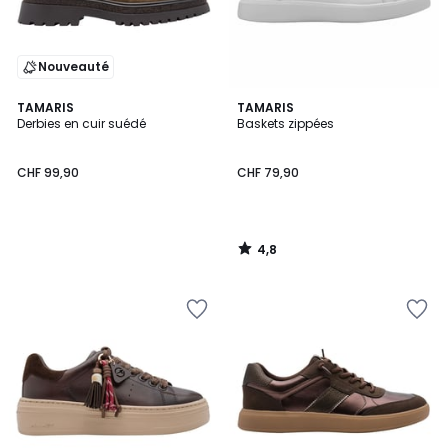
Nouveauté
4,8
TAMARIS
TAMARIS
/ 5
Derbies en cuir suédé
Baskets zippées
CHF 99,90
CHF 79,90
4,8
/
5