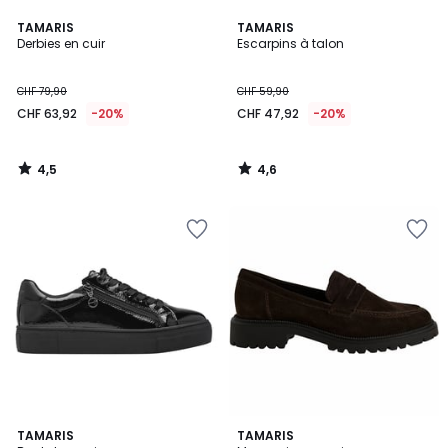
4,5
4,6
TAMARIS
TAMARIS
/ 5
/ 5
Derbies en cuir
Escarpins à talon
CHF 79,90
CHF 59,90
CHF 63,92
-20%
CHF 47,92
-20%
4,5
4,6
/
/
5
5
4,3
4,8
TAMARIS
TAMARIS