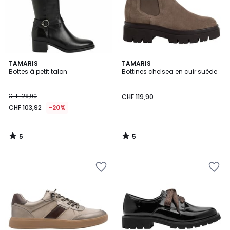
5
5
TAMARIS
TAMARIS
/
/
Bottes à petit talon
Bottines chelsea en cuir suède
5
5
CHF 129,90
CHF 119,90
CHF 103,92
-20%
5
5
/
/
5
5