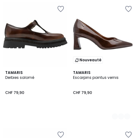
Nouveauté
TAMARIS
2
TAMARIS
Derbies salomé
Escarpins pointus vernis
Couleurs
CHF 79,90
CHF 79,90