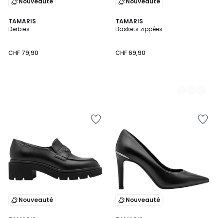
Nouveauté
Nouveauté
TAMARIS
4
TAMARIS
Derbies
Baskets zippées
Couleurs
CHF 79,90
CHF 69,90
Nouveauté
Nouveauté