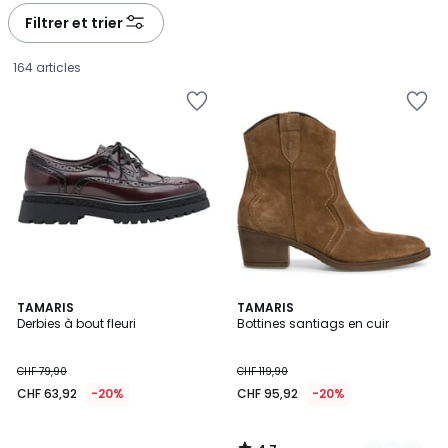
à
à
Filtrer et trier
gauche
droite
164 articles
4,7
TAMARIS
3
TAMARIS
/ 5
Derbies à bout fleuri
Bottines santiags en cuir
Couleurs
CHF
CHF 79,90
CHF 119,90
63,92
CHF 63,92
-20%
CHF 95,92
-20%
au
lieu
de