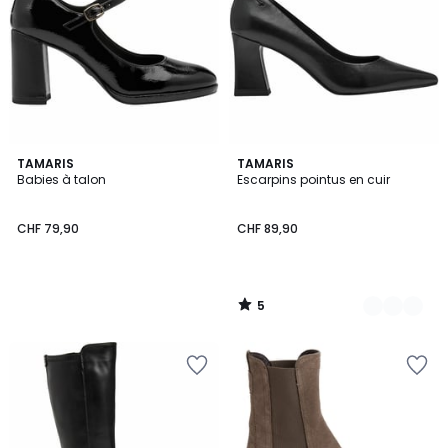
5
TAMARIS
2
TAMARIS
/
Babies à talon
Escarpins pointus en cuir
Couleurs
5
CHF 79,90
CHF 89,90
5
/
5