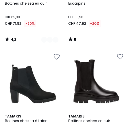
/ 5
/
Bottines chelsea en cuir
Escarpins
Couleurs
5
CHF 89,90
CHF 59,90
CHF 71,92
-20%
CHF 47,92
-20%
4,3
5
/
/
5
5
4,3
4,8
TAMARIS
TAMARIS
/ 5
/ 5
Bottines chelsea à talon
Bottines chelsea en cuir