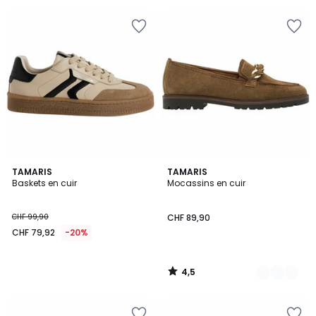
5
5
4,5
TAMARIS
2
TAMARIS
/ 5
Baskets en cuir
Mocassins en cuir
Couleurs
CHF 99,90
CHF 89,90
CHF 79,92
-20%
4,5
/
5