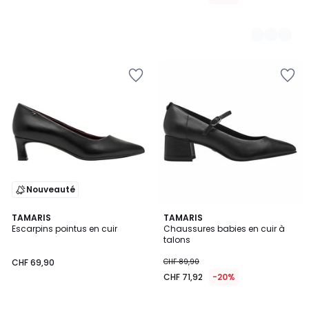
Nouveauté
5
TAMARIS
TAMARIS
/
Escarpins pointus en cuir
Chaussures babies en cuir à
5
talons
CHF 69,90
CHF 89,90
CHF 71,92
-20%