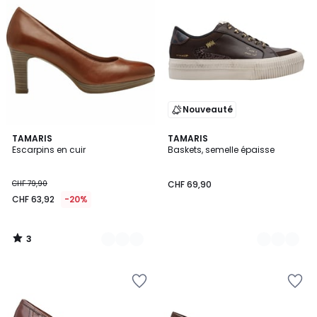
Nouveauté
3
2
TAMARIS
2
TAMARIS
/
Escarpins en cuir
Baskets, semelle épaisse
Couleurs
Couleurs
5
CHF 79,90
CHF 69,90
CHF 63,92
-20%
3
/
5