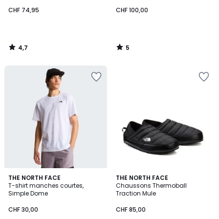
CHF 74,95
CHF 100,00
4,7
5
/
/
5
5
3
5
3
THE NORTH FACE
THE NORTH FACE
/
/
T-shirt manches courtes,
Chaussons Thermoball
Couleurs
5
5
Simple Dome
Traction Mule
CHF 30,00
CHF 85,00