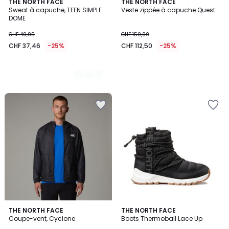
2
THE NORTH FACE
THE NORTH FACE
Sweat à capuche, TEEN SIMPLE
Veste zippée à capuche Quest
Couleurs
DOME
CHF 49,95
CHF 150,00
CHF 37,46
-25%
CHF 112,50
-25%
4,5
THE NORTH FACE
2
THE NORTH FACE
/ 5
Coupe-vent, Cyclone
Boots Thermoball Lace Up
Couleurs