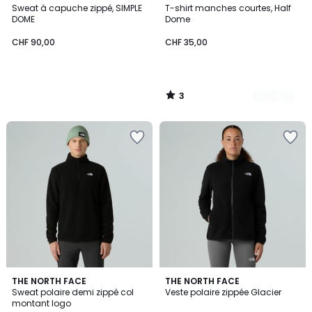
/
Sweat à capuche zippé, SIMPLE
T-shirt manches courtes, Half
Couleurs
5
DOME
Dome
CHF 90,00
CHF 35,00
3
/
5
4,7
5
THE NORTH FACE
THE NORTH FACE
/ 5
/
Sweat polaire demi zippé col
Veste polaire zippée Glacier
5
montant logo