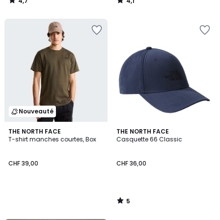
4,7
4,1
CHF
/
/
5
5
105,00
20%
de
réduction
appliquée.
Nouveauté
5
THE NORTH FACE
THE NORTH FACE
/
T-shirt manches courtes, Box
Casquette 66 Classic
5
CHF 39,00
CHF 36,00
5
/
5