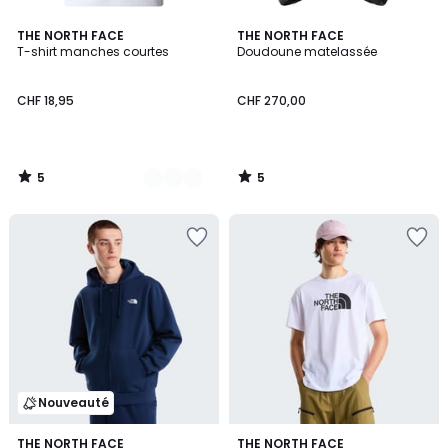
5
5
2
THE NORTH FACE
THE NORTH FACE
/
/
T-shirt manches courtes
Doudoune matelassée
Couleurs
5
5
CHF 18,95
CHF 270,00
5
5
/
/
5
5
Nouveauté
3
THE NORTH FACE
2
THE NORTH FACE