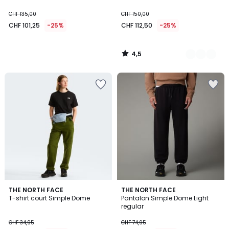
CHF 135,00
CHF 150,00
CHF 101,25
-25%
CHF 112,50
-25%
4,5
/
5
THE NORTH FACE
THE NORTH FACE
T-shirt court Simple Dome
Pantalon Simple Dome Light
regular
CHF 34,95
CHF 74,95