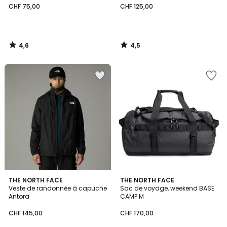
CHF 75,00
CHF 125,00
4,6
4,5
/
/
5
5
4,8
4,8
THE NORTH FACE
2
THE NORTH FACE
/ 5
/ 5
Veste de randonnée à capuche
Sac de voyage, weekend BASE
Couleurs
Antora
CAMP M
CHF 145,00
CHF 170,00