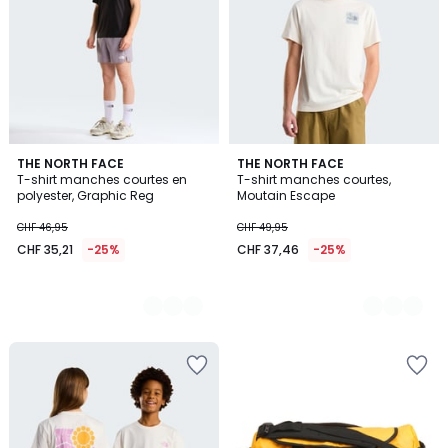
2
THE NORTH FACE
2
THE NORTH FACE
T-shirt manches courtes en
T-shirt manches courtes,
Couleurs
Couleurs
polyester, Graphic Reg
Moutain Escape
CHF 46,95
CHF 49,95
CHF 35,21
-25%
CHF 37,46
-25%