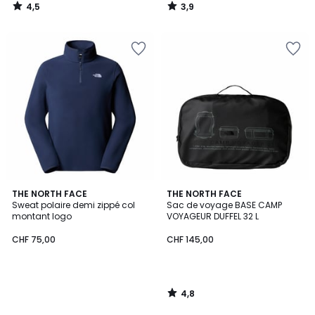
4,5
3,9
/
/
5
5
4,8
THE NORTH FACE
THE NORTH FACE
/ 5
Sweat polaire demi zippé col
Sac de voyage BASE CAMP
montant logo
VOYAGEUR DUFFEL 32 L
CHF 75,00
CHF 145,00
4,8
/
5