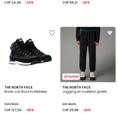
CHF 24,46
-30%
CHF 56,21
-25%
Outlet
4,5
4
THE NORTH FACE
THE NORTH FACE
/ 5
/
Boots cuir Back to Berkeley
Jogging en molleton gratté
5
CHF 170,00
CHF 49,95
CHF 127,50
-25%
CHF 39,96
-20%