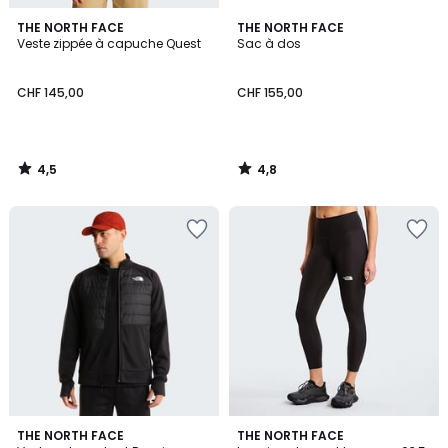
4,5
4,8
THE NORTH FACE
THE NORTH FACE
/ 5
/ 5
Veste zippée à capuche Quest
Sac à dos
CHF 145,00
CHF 155,00
4,5
4,8
/
/
5
5
5
THE NORTH FACE
THE NORTH FACE