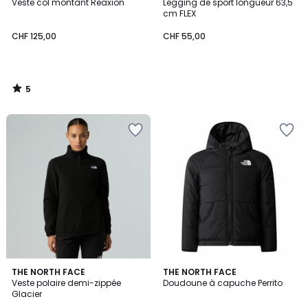
/
Veste col montant Reaxion
Legging de sport longueur 63,5
5
cm FLEX
CHF 125,00
CHF 55,00
5
/
5
4,6
4,5
THE NORTH FACE
THE NORTH FACE
/ 5
/ 5
Veste polaire demi-zippée
Doudoune à capuche Perrito
Glacier