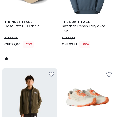
5
THE NORTH FACE
THE NORTH FACE
/
Casquette 66 Classic
Sweat en French Terry avec
5
logo
CHF 36,00
CHF 84,95
CHF 27,00
-25%
CHF 63,71
-25%
5
/
5