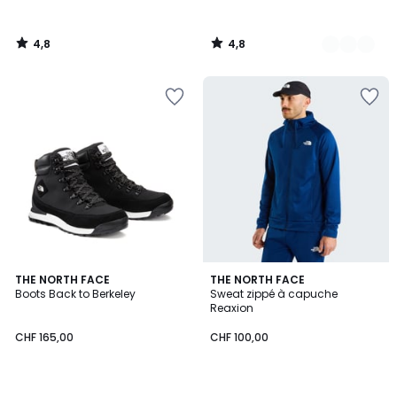
4,8
4,8
/
/
5
5
4,5
3,9
THE NORTH FACE
THE NORTH FACE
/ 5
/ 5
Boots Back to Berkeley
Sweat zippé à capuche
Reaxion
CHF 165,00
CHF 100,00