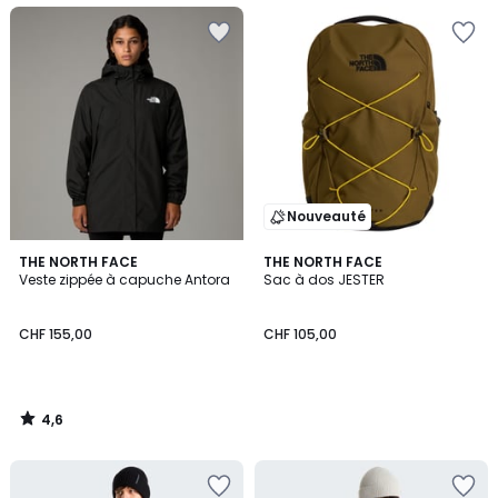
Nouveauté
4,6
THE NORTH FACE
THE NORTH FACE
/ 5
Veste zippée à capuche Antora
Sac à dos JESTER
CHF 155,00
CHF 105,00
4,6
/
5