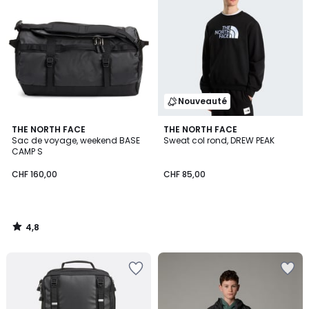
Nouveauté
4,8
THE NORTH FACE
THE NORTH FACE
/ 5
Sac de voyage, weekend BASE
Sweat col rond, DREW PEAK
CAMP S
CHF 160,00
CHF 85,00
4,8
/
5