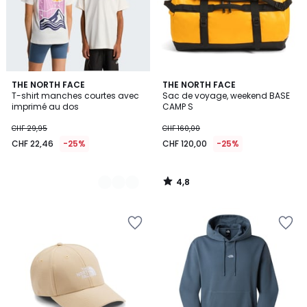
4,8
2
THE NORTH FACE
THE NORTH FACE
/ 5
T-shirt manches courtes avec
Sac de voyage, weekend BASE
Couleurs
imprimé au dos
CAMP S
CHF 29,95
CHF 160,00
CHF 22,46
-25%
CHF 120,00
-25%
4,8
/
5