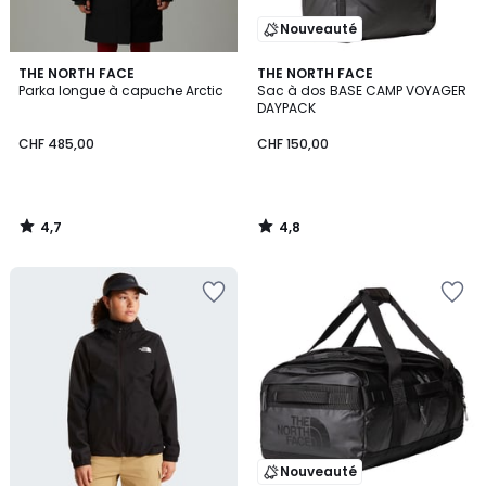
Nouveauté
4,7
4,8
THE NORTH FACE
THE NORTH FACE
/ 5
/ 5
Parka longue à capuche Arctic
Sac à dos BASE CAMP VOYAGER
DAYPACK
CHF 485,00
CHF 150,00
4,7
4,8
/
/
5
5
Nouveauté