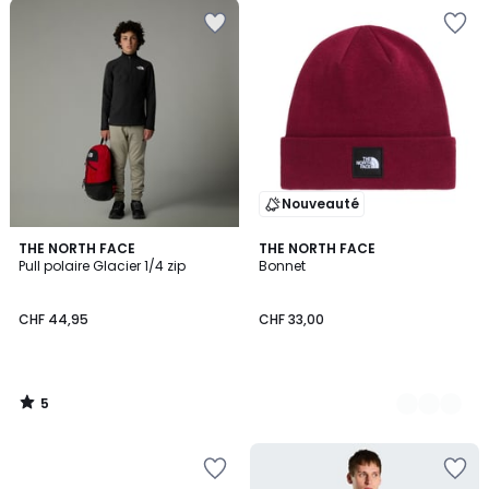
Nouveauté
5
THE NORTH FACE
2
THE NORTH FACE
/
Pull polaire Glacier 1/4 zip
Bonnet
Couleurs
5
CHF 44,95
CHF 33,00
5
/
5