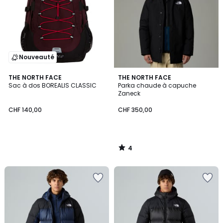
Nouveauté
4
THE NORTH FACE
THE NORTH FACE
/
Sac à dos BOREALIS CLASSIC
Parka chaude à capuche
5
Zaneck
CHF 140,00
CHF 350,00
4
/
5