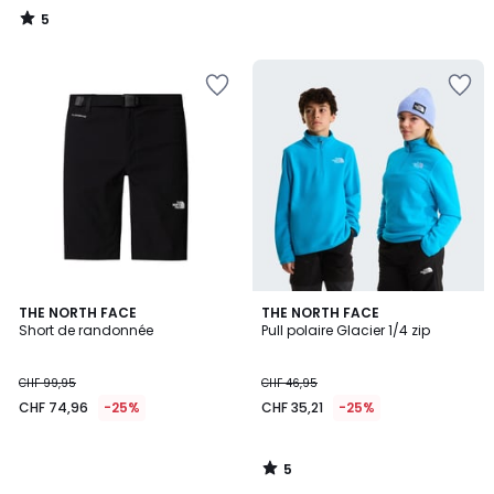
5
/
5
5
THE NORTH FACE
THE NORTH FACE
/
Short de randonnée
Pull polaire Glacier 1/4 zip
5
CHF 99,95
CHF 46,95
CHF 74,96
-25%
CHF 35,21
-25%
5
/