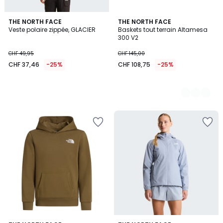
THE NORTH FACE
2
THE NORTH FACE
Veste polaire zippée, GLACIER
Baskets tout terrain Altamesa
Couleurs
300 V2
CHF 49,95
CHF 145,00
CHF 37,46
-25%
CHF 108,75
-25%