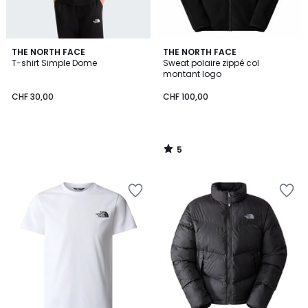
5
THE NORTH FACE
THE NORTH FACE
/
T-shirt Simple Dome
Sweat polaire zippé col
5
montant logo
CHF 30,00
CHF 100,00
5
/
5