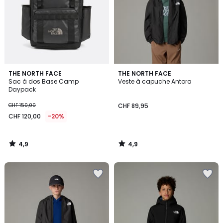
4,9
4,9
THE NORTH FACE
THE NORTH FACE
/ 5
/ 5
Sac à dos Base Camp
Veste à capuche Antora
Daypack
CHF 150,00
CHF 89,95
CHF 120,00
-20%
4,9
4,9
/
/
5
5