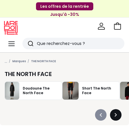
Les offres de la rentrée
Jusqu'à -30%
Aller
au
La
panie
Redoute
Menu
Rechercher
Derniers
...
articles
Marques
THE NORTH FACE
vus
THE NORTH FACE
Doudoune The
Short The North
North Face
Face
Précédent
Suivan
-
-
défiler
défiler