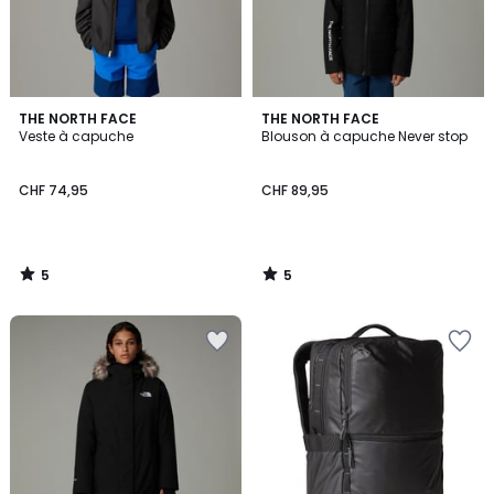
5
5
THE NORTH FACE
THE NORTH FACE
/
/
Veste à capuche
Blouson à capuche Never stop
5
5
CHF 74,95
CHF 89,95
5
5
/
/
5
5