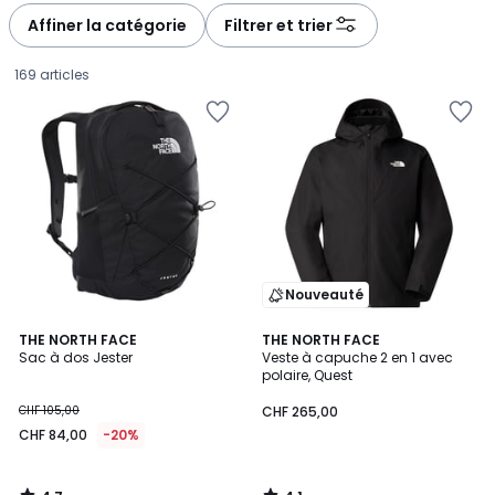
à
à
Affiner la catégorie
Filtrer et trier
gauche
droite
169 articles
Nouveauté
4,7
4,1
THE NORTH FACE
THE NORTH FACE
/ 5
/ 5
Sac à dos Jester
Veste à capuche 2 en 1 avec
polaire, Quest
CHF
CHF 105,00
CHF 265,00
84,00
CHF 84,00
-20%
au
lieu
de