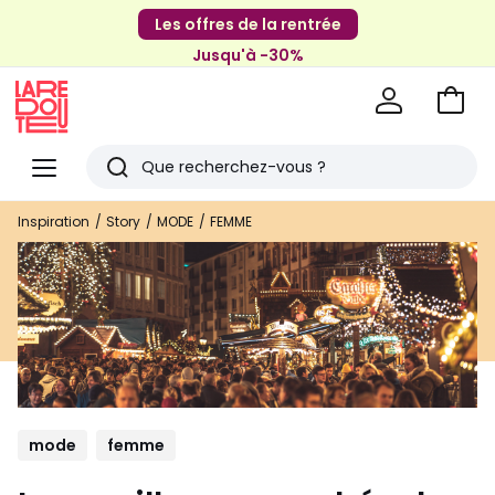
Les offres de la rentrée
Jusqu'à -30%
Aller
au
La
panie
Redoute
Menu
Rechercher
Derniers
Inspiration
Story
MODE
FEMME
articles
vus
mode
femme