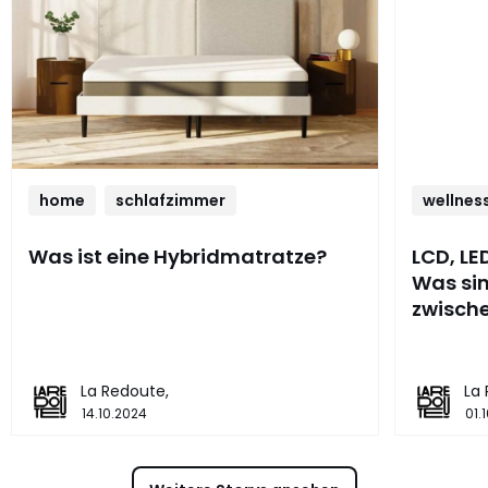
home
schlafzimmer
wellnes
Was ist eine Hybridmatratze?
LCD, LE
Was sin
zwisch
La Redoute,
La
14.10.2024
01.