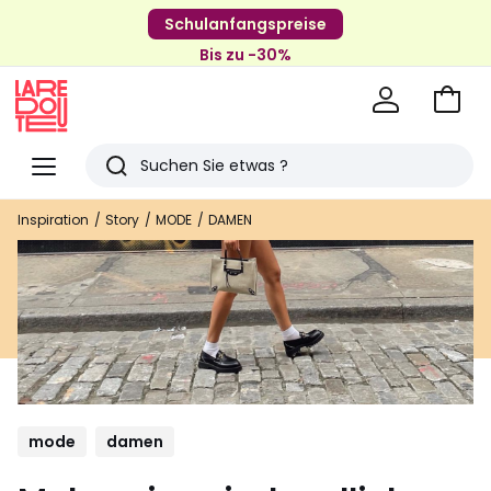
Schulanfangspreise
Bis zu -30%
Zum
Ware
La
Redoute
Menü
Suchen
Zuletzt
Inspiration
Story
MODE
DAMEN
angesehenen
Artikel
mode
damen