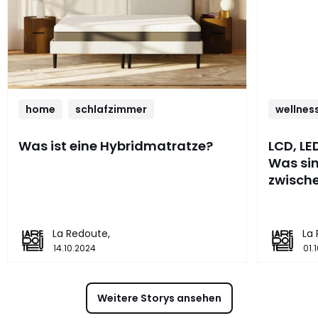
home
schlafzimmer
wellnes
Was ist eine Hybridmatratze?
LCD, LE
Was sin
zwisch
La Redoute,
La
14.10.2024
01.
Weitere Storys ansehen