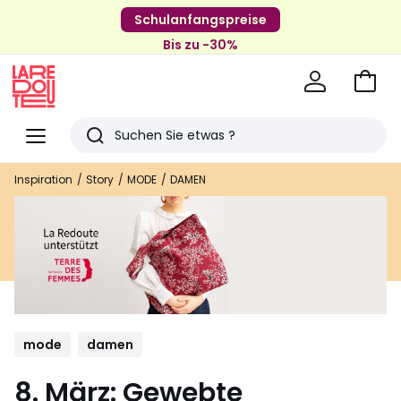
Schulanfangspreise
Bis zu -30%
Zum
Ware
La
Redoute
Menü
Suchen
Zuletzt
Inspiration
Story
MODE
DAMEN
angesehenen
Artikel
mode
damen
8. März: Gewebte