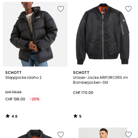
4.6
5
SCHOTT
SCHOTT
/ 5
/
Steppjacke Idaho 2
Unisex-Jacke AIRFORCERS im
5
Bomberjacken-Stil
CHF 170.00
CHF 170.00
CHF 136.00
-20%
4.6
5
/
/
5
5