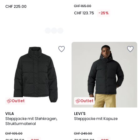
CHF 225.00
CHF 165.00
CHF 123.75
-25%
Outlet
Outlet
5
4.8
VILA
LEVI'S
/
/ 5
Steppjacke mit Stehkragen,
Steppjacke mit Kapuze
5
Strukturmaterial
CHF 105.00
CHF 249.90