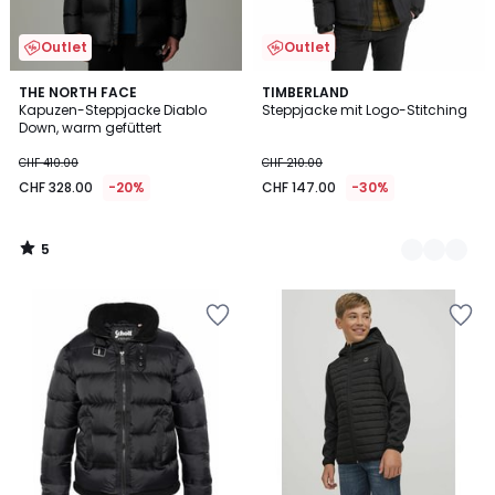
Outlet
Outlet
5
THE NORTH FACE
2
TIMBERLAND
/
Kapuzen-Steppjacke Diablo
Steppjacke mit Logo-Stitching
Farben
5
Down, warm gefüttert
CHF 410.00
CHF 210.00
CHF 328.00
-20%
CHF 147.00
-30%
5
/
5