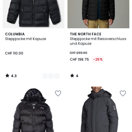
4.3
4
2
COLUMBIA
THE NORTH FACE
/ 5
/
Steppjacke mit Kapuze
Steppjacke mit Reissverschluss
Farben
5
und Kapuze
CHF 110.00
CHF 265.00
CHF 198.75
-25%
4.3
4
/
/
5
5