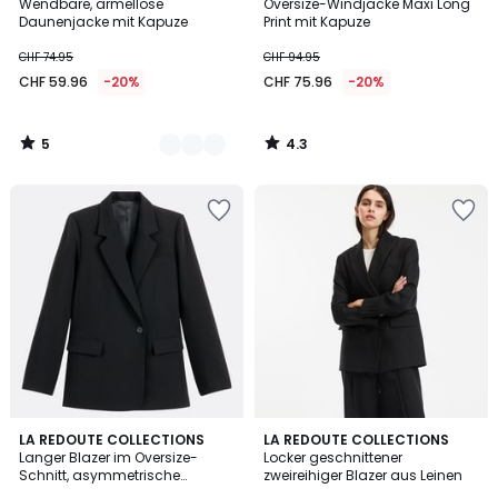
/
/ 5
Wendbare, ärmellose
Oversize-Windjacke Maxi Long
Farben
5
Daunenjacke mit Kapuze
Print mit Kapuze
CHF 74.95
CHF 94.95
CHF 59.96
-20%
CHF 75.96
-20%
5
4.3
/
/
5
5
4.7
4.4
LA REDOUTE COLLECTIONS
4
LA REDOUTE COLLECTIONS
/ 5
/ 5
Langer Blazer im Oversize-
Locker geschnittener
Farben
Schnitt, asymmetrische
zweireihiger Blazer aus Leinen
Knopfleiste