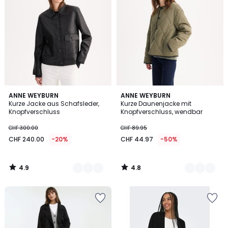
4.9
4.8
3
ANNE WEYBURN
3
ANNE WEYBURN
/ 5
/ 5
Kurze Jacke aus Schafsleder,
Kurze Daunenjacke mit
Farben
Farben
Knopfverschluss
Knopfverschluss, wendbar
CHF 300.00
CHF 89.95
CHF 240.00
-20%
CHF 44.97
-50%
4.9
4.8
/
/
5
5