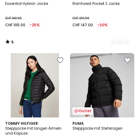
/
Essential Hybrid-Jacke
Rainforest Pocket 2 Jacke
Farben
5
CHF 140.00
CHF 210.00
CHF 105.00
-25%
CHF 147.00
-30%
5
/
5
Outlet
2
TOMMY HILFIGER
PUMA
Steppjacke mit langen Ärmeln
Steppjacke mit Stehkragen
Farben
und Kapuze