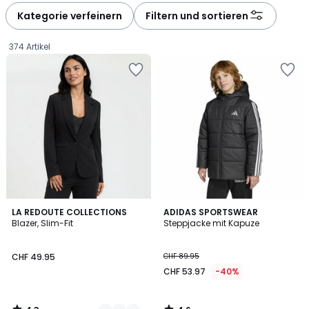
à
à
Kategorie verfeinern
Filtern und sortieren
gauche
droite
374 Artikel
4.3
4.6
3
LA REDOUTE COLLECTIONS
ADIDAS SPORTSWEAR
/ 5
/ 5
Blazer, Slim-Fit
Steppjacke mit Kapuze
Farben
CHF
CHF 49.95
CHF 89.95
49.95.
CHF 53.97
-40%