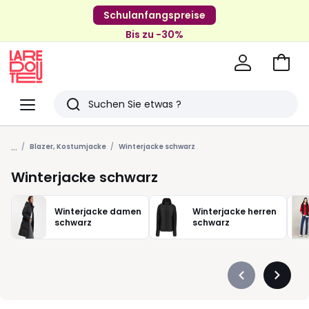
Schulanfangspreise
Bis zu -30%
Zum
Ware
La
Redoute
Menü
Suchen
Zuletzt
...
angesehenen
Blazer, Kostumjacke
Winterjacke schwarz
Artikel
Winterjacke schwarz
Winterjacke damen
Winterjacke herren
schwarz
schwarz
Précédent
Suivan
-
-
défiler
défiler