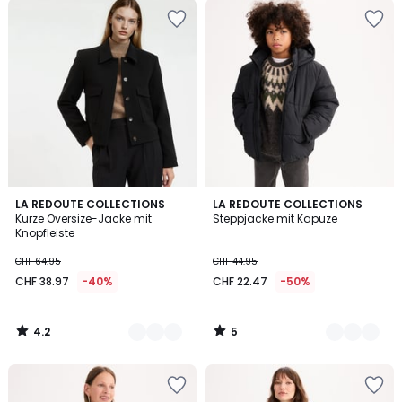
4.2
5
2
LA REDOUTE COLLECTIONS
2
LA REDOUTE COLLECTIONS
/ 5
/
Kurze Oversize-Jacke mit
Steppjacke mit Kapuze
Farben
Farben
5
Knopfleiste
CHF 64.95
CHF 44.95
CHF 38.97
-40%
CHF 22.47
-50%
4.2
5
/
/
5
5