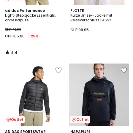
4.4
adidas Performance
FLOTTE
/ 5
Light-Steppjacke Essentials,
Kurze Unisex-Jacke mit
ohne Kapuze
Reissverschluss PASSY
CHF 140.00
CHF 99.95
CHF 105.00
-25%
4.4
/
5
Outlet
Outlet
5
ADIDAS SPORTSWEAR
2
NAPAPIJRI