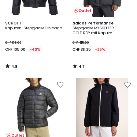
Outlet
4.8
4.7
SCHOTT
adidas Performance
/ 5
/ 5
Kapuzen-Steppjacke Chicago
Steppjacke MYSHELTER
COLD.RDY mit Kapuze
CHF 175.00
CHF 415.00
CHF 105.00
-40%
CHF 311.25
-25%
4.8
4.7
/
/
5
5
Outlet