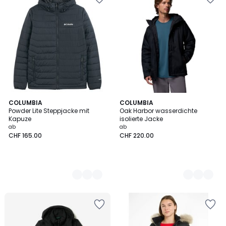
2
COLUMBIA
2
COLUMBIA
Powder Lite Steppjacke mit
Oak Harbor wasserdichte
Farben
Farben
Kapuze
isolierte Jacke
ab
ab
CHF 165.00
CHF 220.00