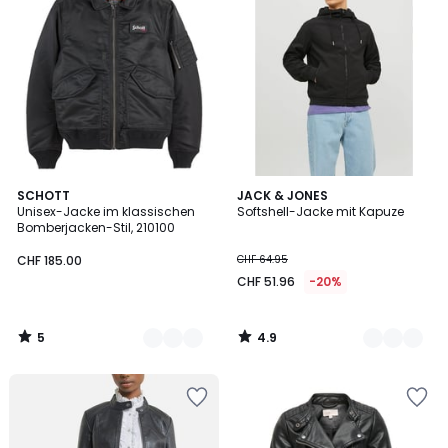
5
4.9
3
SCHOTT
2
JACK & JONES
/
/ 5
Unisex-Jacke im klassischen
Softshell-Jacke mit Kapuze
Farben
Farben
5
Bomberjacken-Stil, 210100
CHF 185.00
CHF 64.95
CHF 51.96
-20%
5
4.9
/
/
5
5