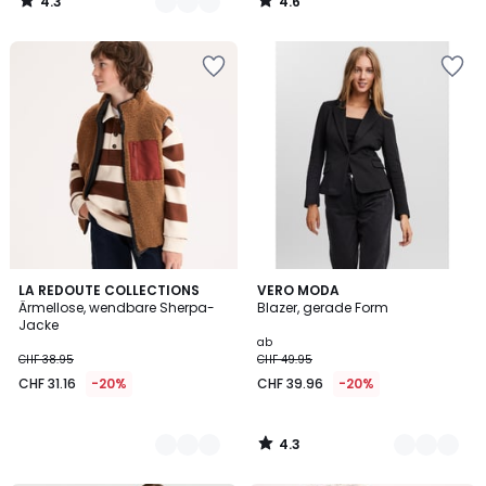
4.3
4.6
/
/
5
5
4.3
2
LA REDOUTE COLLECTIONS
3
VERO MODA
/ 5
Ärmellose, wendbare Sherpa-
Blazer, gerade Form
Farben
Farben
Jacke
ab
CHF 38.95
CHF 49.95
CHF 31.16
-20%
CHF 39.96
-20%
4.3
/
5