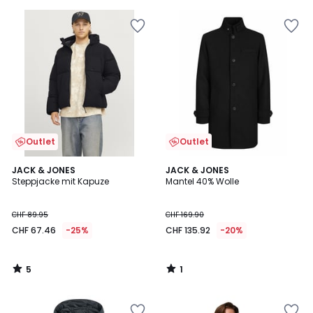
5
5
Outlet
Outlet
5
1
JACK & JONES
JACK & JONES
/
/
Steppjacke mit Kapuze
Mantel 40% Wolle
5
5
CHF 89.95
CHF 169.90
CHF 67.46
-25%
CHF 135.92
-20%
5
1
/
/
5
5