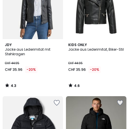
4.3
4.6
JDY
KIDS ONLY
/ 5
/ 5
Jacke aus Lederimitat mit
Jacke aus Lederimitat, Biker-Stil
Stehkragen
CHF 44.95
CHF 44.95
CHF 35.96
-20%
CHF 35.96
-20%
4.3
4.6
/
/
5
5