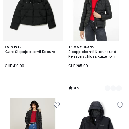
3.2
LACOSTE
2
TOMMY JEANS
/ 5
Kurze Steppjacke mit Kapuze
Steppjacke mit Kapuze und
Farben
Reissverschluss, kurze Form
CHF 410.00
CHF 285.00
3.2
/
5