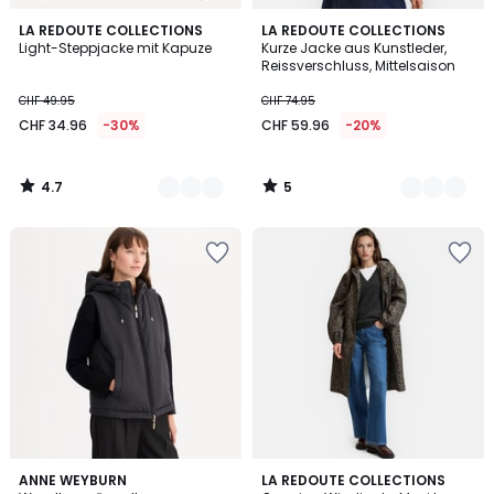
4.7
5
4
LA REDOUTE COLLECTIONS
3
LA REDOUTE COLLECTIONS
/ 5
/
Light-Steppjacke mit Kapuze
Kurze Jacke aus Kunstleder,
Farben
Farben
5
Reissverschluss, Mittelsaison
CHF 49.95
CHF 74.95
CHF 34.96
-30%
CHF 59.96
-20%
4.7
5
/
/
5
5
5
4.3
2
ANNE WEYBURN
LA REDOUTE COLLECTIONS