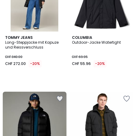
TOMMY JEANS
COLUMBIA
Long-Steppjacke mit Kapuze
Outdoor-Jacke Watertight
und Reissverschluss
CHF 340.00
CHF 69.95
CHF 272.00
-20%
CHF 55.96
-20%