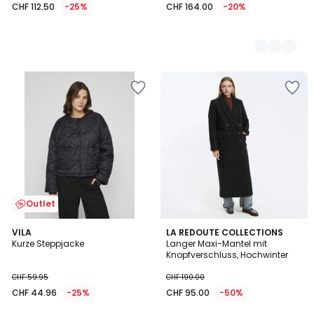
CHF 112.50
-25%
CHF 164.00
-20%
Outlet
4.8
4.1
VILA
LA REDOUTE COLLECTIONS
/ 5
/ 5
Kurze Steppjacke
Langer Maxi-Mantel mit
Knopfverschluss, Hochwinter
CHF 59.95
CHF 190.00
CHF 44.96
-25%
CHF 95.00
-50%