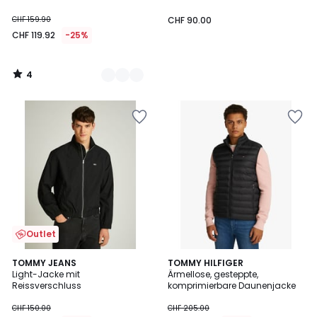
CHF 159.90
CHF 90.00
CHF 119.92
-25%
4
/
5
Outlet
TOMMY JEANS
2
TOMMY HILFIGER
Light-Jacke mit
Ärmellose, gesteppte,
Farben
Reissverschluss
komprimierbare Daunenjacke
CHF 150.00
CHF 205.00