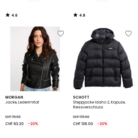
4.6
4.8
/
/
5
5
4.8
4.5
MORGAN
3
SCHOTT
/ 5
/ 5
Jacke, Lederimitat
Steppjacke Idaho 2, Kapuze,
Farben
Reissverschluss
CHF 79.00
CHF 170.00
CHF 63.20
-20%
CHF 136.00
-20%