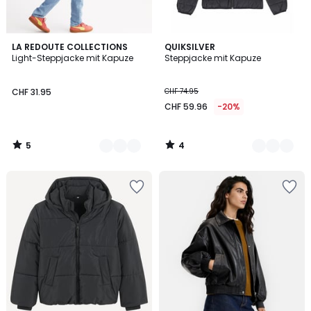
5
4
2
LA REDOUTE COLLECTIONS
2
QUIKSILVER
/
/
Light-Steppjacke mit Kapuze
Steppjacke mit Kapuze
Farben
Farben
5
5
CHF 31.95
CHF 74.95
CHF 59.96
-20%
5
4
/
/
5
5