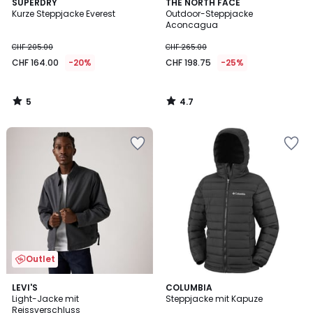
5
4.7
SUPERDRY
THE NORTH FACE
/
/ 5
Kurze Steppjacke Everest
Outdoor-Steppjacke
5
Aconcagua
CHF 205.00
CHF 265.00
CHF 164.00
-20%
CHF 198.75
-25%
5
4.7
/
/
5
5
Outlet
4
2
LEVI'S
COLUMBIA
/
Light-Jacke mit
Steppjacke mit Kapuze
Farben
5
Reissverschluss