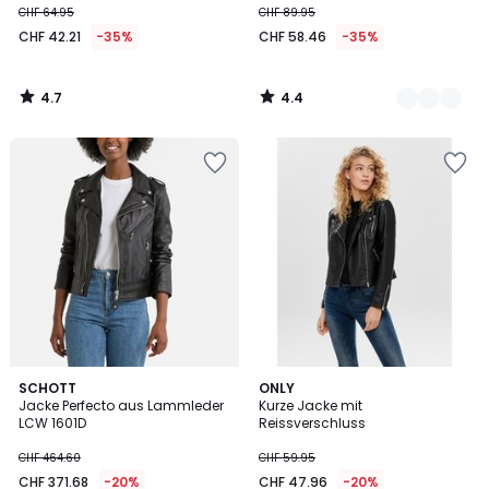
CHF 64.95
CHF 89.95
CHF 42.21
-35%
CHF 58.46
-35%
4.7
4.4
/
/
5
5
4.6
4.8
SCHOTT
ONLY
/ 5
/ 5
Jacke Perfecto aus Lammleder
Kurze Jacke mit
LCW 1601D
Reissverschluss
CHF 464.60
CHF 59.95
CHF 371.68
-20%
CHF 47.96
-20%