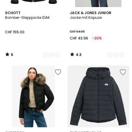
5
4.3
2
SCHOTT
2
JACK & JONES JUNIOR
/
/ 5
Bomber-Steppjacke IDAK
Jacke mit Kapuze
Farben
Farben
5
CHF 155.00
CHF 54.95
CHF 43.96
-20%
5
4.3
/
/
5
5