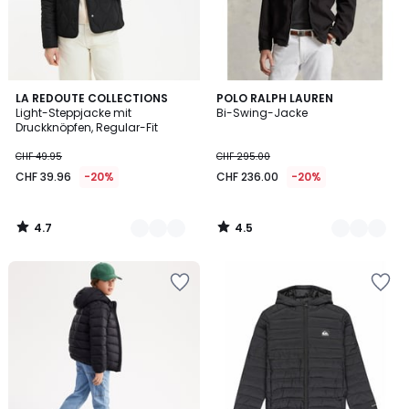
4.7
4.5
2
LA REDOUTE COLLECTIONS
3
POLO RALPH LAUREN
/ 5
/ 5
Light-Steppjacke mit
Bi-Swing-Jacke
Farben
Farben
Druckknöpfen, Regular-Fit
CHF 49.95
CHF 295.00
CHF 39.96
-20%
CHF 236.00
-20%
4.7
4.5
/
/
5
5