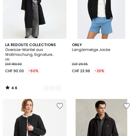
4.6
4
LA REDOUTE COLLECTIONS
ONLY
/ 5
Oversize-Mantel aus
Langärmelige Jacke
Farben
Wollmischung, Signature
MARTIAL
ab
CHF 180.00
CHF 29.95
CHF 90.00
-50%
CHF 23.96
-20%
4.6
/
5