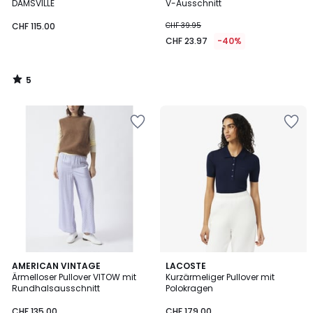
5
DAMSVILLE
V-Ausschnitt
CHF 115.00
CHF 39.95
CHF 23.97
-40%
5
/
5
AMERICAN VINTAGE
LACOSTE
Ärmelloser Pullover VITOW mit
Kurzärmeliger Pullover mit
Rundhalsausschnitt
Polokragen
CHF 135.00
CHF 179.00