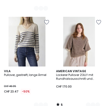
5
3
VILA
2
AMERICAN VINTAGE
/
Pullover, gestreift, lange Ärmel
Lockerer Pullover ZOLLY mit
Farben
Farben
5
Rundhalsausschnitt und
kurzen Ärmeln
CHF 46.95
CHF 170.00
CHF 23.47
-50%
5