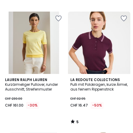
5
LAUREN RALPH LAUREN
LA REDOUTE COLLECTIONS
/
Kurzärmeliger Pullover, runder
Pulli mit Polokragen, kurze Ärmel,
5
Ausschnitt, Streifenmuster
aus feinem Rippenstrick
CHF 230.00
CHF 32.95
CHF 161.00
-30%
CHF 16.47
-50%
5
/
5