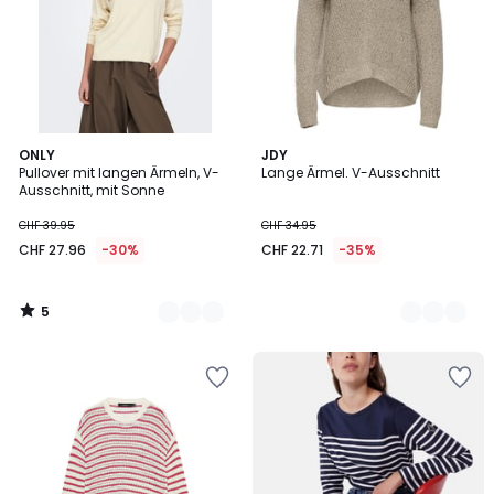
5
2
ONLY
2
JDY
/
Pullover mit langen Ärmeln, V-
Lange Ärmel. V-Ausschnitt
Farben
Farben
5
Ausschnitt, mit Sonne
CHF 39.95
CHF 34.95
CHF 27.96
-30%
CHF 22.71
-35%
5
/
5