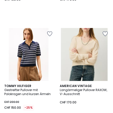
2
TOMMY HILFIGER
AMERICAN VINTAGE
Gestreifter Pullover mit
Langärmeliger Pullover RAXOW,
Farben
Polokragen und kurzen Ärmeln
V-Ausschnitt
CHF 200.00
CHF 170.00
CHF 150.00
-25%