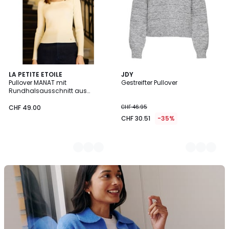
2
LA PETITE ETOILE
2
JDY
Pullover MANAT mit
Gestreifter Pullover
Farben
Farben
Rundhalsausschnitt aus
Rippstrick
CHF 49.00
CHF 46.95
CHF 30.51
-35%
La
Redoute
Collections