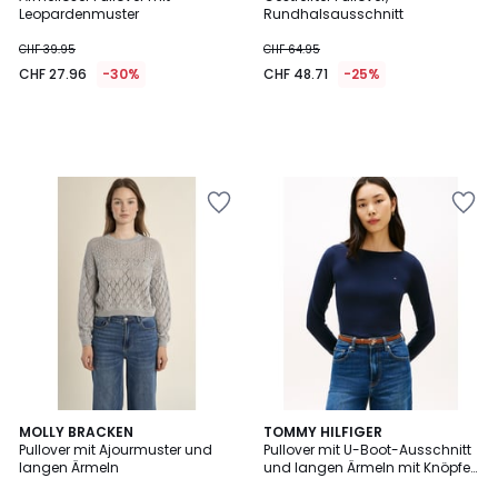
Leopardenmuster
Rundhalsausschnitt
CHF 39.95
CHF 64.95
CHF 27.96
-30%
CHF 48.71
-25%
MOLLY BRACKEN
TOMMY HILFIGER
Pullover mit Ajourmuster und
Pullover mit U-Boot-Ausschnitt
langen Ärmeln
und langen Ärmeln mit Knöpfen
an den Manschetten