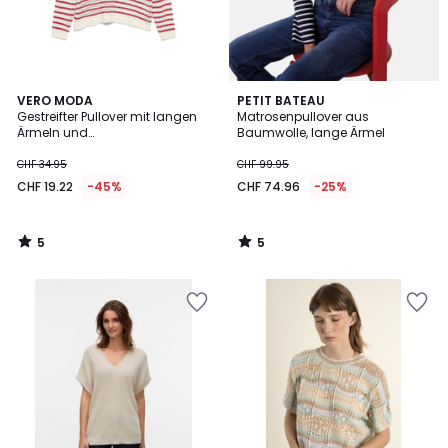
5
5
VERO MODA
PETIT BATEAU
/
/
Gestreifter Pullover mit langen
Matrosenpullover aus
5
5
Ärmeln und
Baumwolle, lange Ärmel
Rundhalsausschnitt
CHF 34.95
CHF 99.95
CHF 19.22
-45%
CHF 74.96
-25%
5
5
/
/
5
5