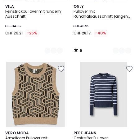
5
2
VILA
2
ONLY
/
Feinstrickpullover mit rundem
Pullover mit
Farben
Farben
5
Ausschnitt
Rundhalsausschnitt, langen
Ärmeln, gestreift
CHF 34.95
CHF 46.95
CHF 26.21
-25%
CHF 28.17
-40%
5
/
5
VERO MODA
PEPE JEANS
Ärmelloser Pullover mit
Gestreifter Pullover,