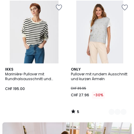
5
IKKS
3
ONLY
/
Marinière-Pullover mit
Pullover mit rundem Ausschnitt
Farben
5
Rundhalsausschnitt und
und kurzen Ärmeln
Knöpfen an den Ärmeln
CHF 195.00
CHF 39.95
CHF 27.96
-30%
5
/
5
Unser
Set