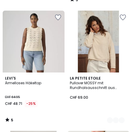
/
5
5
LEVI'S
2
LA PETITE ETOILE
/
Ärmelloses Häkeltop
Pullover MOSSY mit
Farben
5
Rundhalsausschnitt aus
gemustertem Strick
CHF 64.95
CHF 69.00
CHF 48.71
-25%
5
/
5