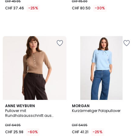
CHF 49.95
CHF 115.00
CHF 37.46
-25%
CHF 80.50
-30%
5
ANNE WEYBURN
MORGAN
/
Pullover mit
Kurzärmeliger Polopullover
5
Rundhalsausschnitt aus
Wollgemisch, flache
Rippenstruktur
CHF 64.95
CHF 54.95
CHF 25.98
-60%
CHF 41.21
-25%