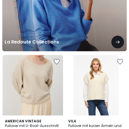
La Redoute Collections
5
AMERICAN VINTAGE
VILA
/
Pullover mit U-Boot-Ausschnitt
Pullover mit kurzen Ärmeln und