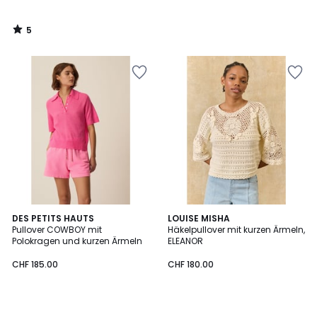
5
/
5
DES PETITS HAUTS
LOUISE MISHA
Pullover COWBOY mit
Häkelpullover mit kurzen Ärmeln,
Polokragen und kurzen Ärmeln
ELEANOR
CHF 185.00
CHF 180.00