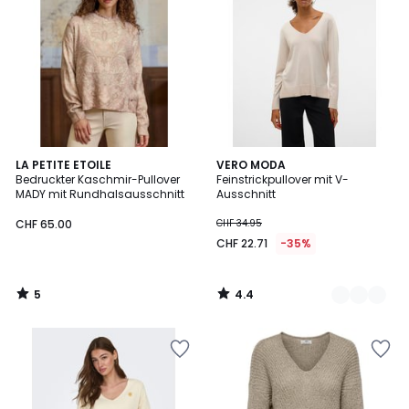
5
4.4
LA PETITE ETOILE
2
VERO MODA
/
/ 5
Bedruckter Kaschmir-Pullover
Feinstrickpullover mit V-
Farben
5
MADY mit Rundhalsausschnitt
Ausschnitt
CHF 65.00
CHF 34.95
CHF 22.71
-35%
5
4.4
/
/
5
5