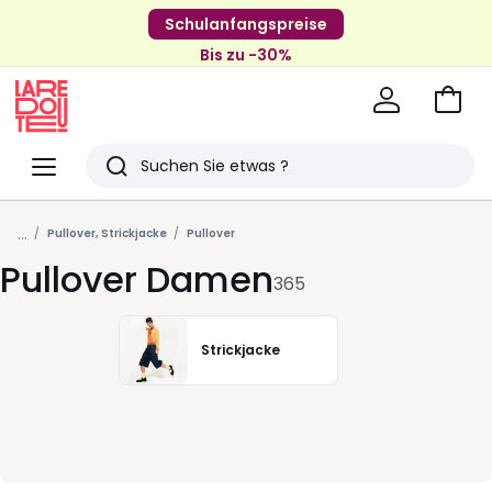
Schulanfangspreise
Bis zu -30%
Zum
Ware
La
Redoute
Menü
Suchen
Zuletzt
...
angesehenen
Pullover, Strickjacke
Pullover
Pullover Damen
Artikel
365
Strickjacke