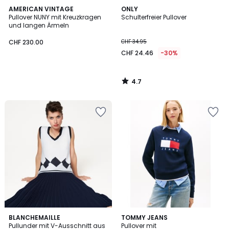
4.7
AMERICAN VINTAGE
ONLY
/ 5
Pullover NUNY mit Kreuzkragen
Schulterfreier Pullover
und langen Ärmeln
CHF 230.00
CHF 34.95
CHF 24.46
-30%
4.7
/
5
BLANCHEMAILLE
TOMMY JEANS
Pullunder mit V-Ausschnitt aus
Pullover mit