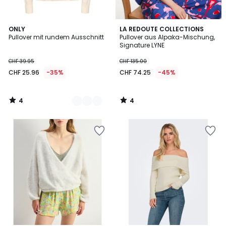
4
4
3
ONLY
LA REDOUTE COLLECTIONS
/
/
Pullover mit rundem Ausschnitt
Pullover aus Alpaka-Mischung,
Farben
5
5
Signature LYNE
CHF 39.95
CHF 135.00
CHF 25.96
-35%
CHF 74.25
-45%
4
4
/
/
5
5