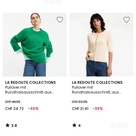
3.8
4
LA REDOUTE COLLECTIONS
2
LA REDOUTE COLLECTIONS
/ 5
/
Pullover mit
Pullover mit
Farben
5
Rundhalsausschnitt aus
Rundhalsausschnitt, aus
flauschigem Grobstrick
feinem Rippenstrick, Wolle-
Baumwollmischung
CHF 44.95
CHF 32.95
CHF 24.72
-45%
CHF 21.41
-35%
3.8
4
/
/
5
5