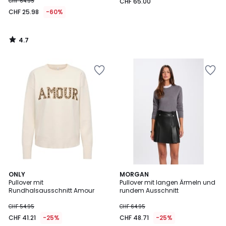
CHF 64.95
CHF 65.00
CHF 25.98
-60%
4.7
/
5
2
ONLY
MORGAN
Pullover mit
Pullover mit langen Ärmeln und
Farben
Rundhalsausschnitt Amour
rundem Ausschnitt
CHF 54.95
CHF 64.95
CHF 41.21
-25%
CHF 48.71
-25%