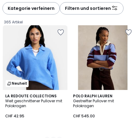
Kategorie verfeinern
Filtern und sortieren
365 Artikel
Neuheit
3
LA REDOUTE COLLECTIONS
POLO RALPH LAUREN
Weit geschnittener Pullover mit
Gestreifter Pullover mit
Farben
Polokragen
Polokragen
CHF
CHF 42.95
CHF 545.00
42.95.