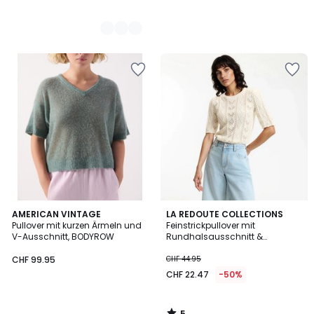
5
AMERICAN VINTAGE
LA REDOUTE COLLECTIONS
/
Pullover mit kurzen Ärmeln und
Feinstrickpullover mit
5
V-Ausschnitt, BODYROW
Rundhalsausschnitt &
Pointelle-Muster
CHF 99.95
CHF 44.95
CHF 22.47
-50%
5