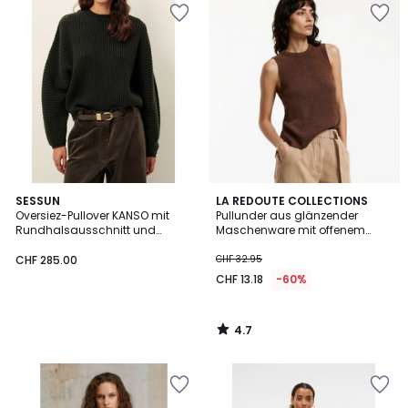
4.7
SESSUN
LA REDOUTE COLLECTIONS
/ 5
Oversiez-Pullover KANSO mit
Pullunder aus glänzender
Rundhalsausschnitt und
Maschenware mit offenem
Ballonärmeln
Rücken
CHF 285.00
CHF 32.95
CHF 13.18
-60%
4.7
/
5