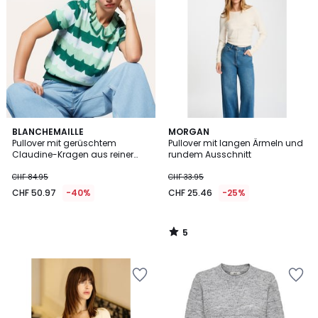
5
BLANCHEMAILLE
MORGAN
/
Pullover mit gerüschtem
Pullover mit langen Ärmeln und
5
Claudine-Kragen aus reiner
rundem Ausschnitt
Baumwolle
CHF 84.95
CHF 33.95
CHF 50.97
-40%
CHF 25.46
-25%
5
/
5