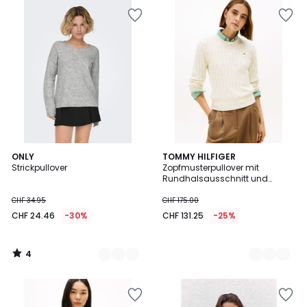
4
3
ONLY
3
TOMMY HILFIGER
/
Strickpullover
Zopfmusterpullover mit
Farben
Farben
5
Rundhalsausschnitt und
langen Ärmeln
CHF 34.95
CHF 175.00
CHF 24.46
-30%
CHF 131.25
-25%
4
/
5