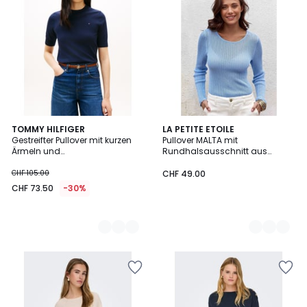
2
TOMMY HILFIGER
2
LA PETITE ETOILE
Gestreifter Pullover mit kurzen
Pullover MALTA mit
Farben
Farben
Ärmeln und
Rundhalsausschnitt aus
Rundhalsausschnitt
Pointelle-Strick
CHF 105.00
CHF 49.00
CHF 73.50
-30%