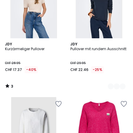
3
JDY
2
JDY
/
Kurzärmeliger Pullover
Pullover mit rundem Ausschnitt
Farben
5
CHF 28.95
CHF 29.95
CHF 17.37
-40%
CHF 22.46
-25%
3
/
5