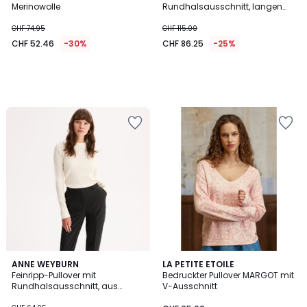
Merinowolle
Rundhalsausschnitt, langen
Ärmeln, Logo
CHF 74.95
CHF 115.00
CHF 52.46
-30%
CHF 86.25
-25%
4.7
ANNE WEYBURN
LA PETITE ETOILE
/ 5
Feinripp-Pullover mit
Bedruckter Pullover MARGOT mit
Rundhalsausschnitt, aus
V-Ausschnitt
Wollmischgewebe