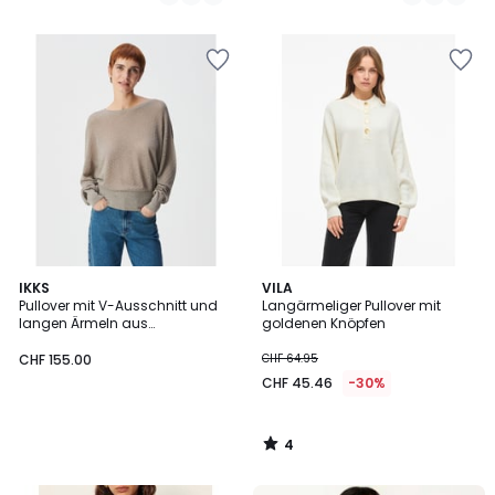
/
5
4
IKKS
VILA
/
Pullover mit V-Ausschnitt und
Langärmeliger Pullover mit
5
langen Ärmeln aus
goldenen Knöpfen
metallisierter Maschenware
CHF 155.00
CHF 64.95
CHF 45.46
-30%
4
/
5