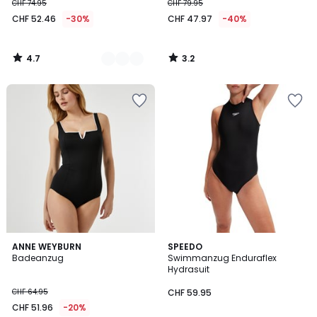
CHF 74.95
CHF 79.95
CHF 52.46
-30%
CHF 47.97
-40%
4.7
3.2
/
/
5
5
4.5
4.3
ANNE WEYBURN
SPEEDO
/ 5
/ 5
Badeanzug
Swimmanzug Enduraflex
Hydrasuit
CHF 64.95
CHF 59.95
CHF 51.96
-20%