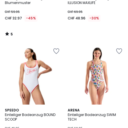
5
Blumenmuster
ILLUSION MAXLIFE
CHF 59.95
CHF 69.95
CHF 32.97
-45%
CHF 48.96
-30%
5
/
5
SPEEDO
ARENA
Einteiliger Badeanzug BOUND
Einteiliger Badeanzug SWIM
SCOOP
TECH