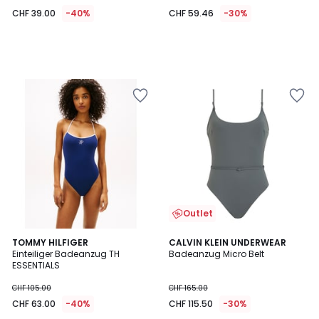
CHF 39.00
-40%
CHF 59.46
-30%
Outlet
TOMMY HILFIGER
CALVIN KLEIN UNDERWEAR
Einteiliger Badeanzug TH
Badeanzug Micro Belt
ESSENTIALS
CHF 105.00
CHF 165.00
CHF 63.00
-40%
CHF 115.50
-30%