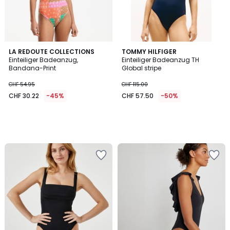
LA REDOUTE COLLECTIONS
TOMMY HILFIGER
Einteiliger Badeanzug,
Einteiliger Badeanzug TH
Bandana-Print
Global stripe
CHF 54.95
CHF 115.00
CHF 30.22
-45%
CHF 57.50
-50%