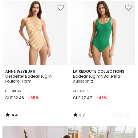
4.4
3.7
ANNE WEYBURN
2
LA REDOUTE COLLECTIONS
/ 5
/ 5
Gestreifter Badeanzug in
Badeanzug mit Ballerina-
Farben
Foulard-Form
Ausschnitt
CHF 49.95
CHF 49.95
CHF 32.46
-35%
CHF 27.47
-45%
4.4
3.7
/
/
5
5
Unser
Set