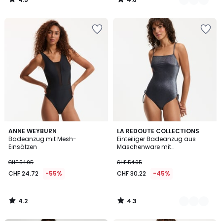
/
/
5
5
4.2
4.3
ANNE WEYBURN
2
LA REDOUTE COLLECTIONS
/ 5
/ 5
Badeanzug mit Mesh-
Einteiliger Badeanzug aus
Farben
Einsätzen
Maschenware mit
metallisierten Fasern
CHF 54.95
CHF 54.95
CHF 24.72
-55%
CHF 30.22
-45%
4.2
4.3
/
/
5
5