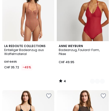
4
LA REDOUTE COLLECTIONS
2
ANNE WEYBURN
/
Einteiliger Badeanzug aus
Badeanzug, Foulard-Form,
Farben
5
Waffelmaterial
Pikee
CHF 64.95
CHF 49.95
CHF 35.72
-45%
4
/
5