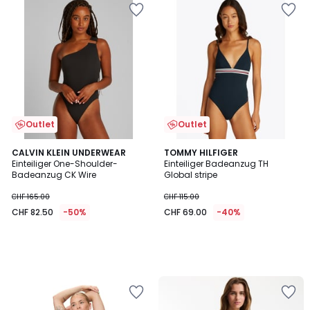
Outlet
Outlet
CALVIN KLEIN UNDERWEAR
TOMMY HILFIGER
Einteiliger One-Shoulder-
Einteiliger Badeanzug TH
Badeanzug CK Wire
Global stripe
CHF 165.00
CHF 115.00
CHF 82.50
-50%
CHF 69.00
-40%