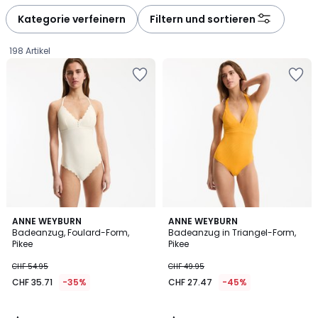
défiler
défiler
à
à
Kategorie verfeinern
Filtern und sortieren
gauche
droite
198 Artikel
4
4.5
ANNE WEYBURN
ANNE WEYBURN
/
/ 5
Badeanzug, Foulard-Form,
Badeanzug in Triangel-Form,
5
Pikee
Pikee
CHF
CHF 54.95
CHF 49.95
35.71
CHF 35.71
-35%
CHF 27.47
-45%
statt
CHF
54.95