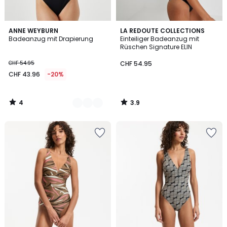
4
3.9
3
ANNE WEYBURN
LA REDOUTE COLLECTIONS
/
/ 5
Badeanzug mit Drapierung
Einteiliger Badeanzug mit
Farben
5
Rüschen Signature ELIN
CHF 54.95
CHF 54.95
CHF 43.96
-20%
4
3.9
/
/
5
5