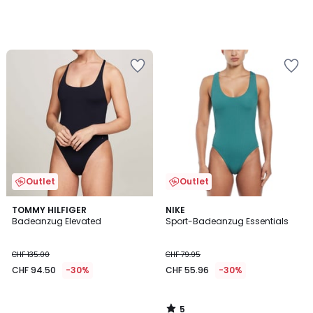
Outlet
Outlet
5
TOMMY HILFIGER
NIKE
/
Badeanzug Elevated
Sport-Badeanzug Essentials
5
CHF 135.00
CHF 79.95
CHF 94.50
-30%
CHF 55.96
-30%
5