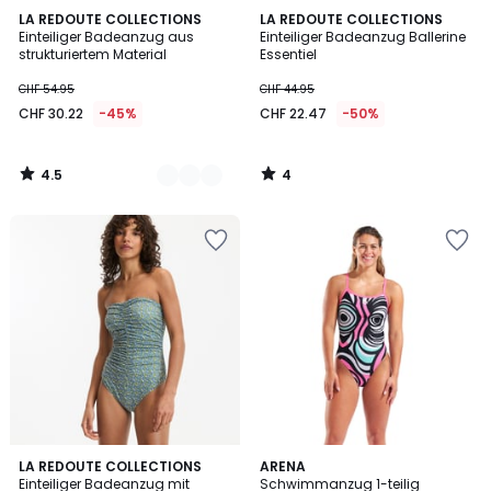
4.5
4
2
LA REDOUTE COLLECTIONS
LA REDOUTE COLLECTIONS
/ 5
/
Einteiliger Badeanzug aus
Einteiliger Badeanzug Ballerine
Farben
5
strukturiertem Material
Essentiel
CHF 54.95
CHF 44.95
CHF 30.22
-45%
CHF 22.47
-50%
4.5
4
/
/
5
5
5
LA REDOUTE COLLECTIONS
ARENA
/
Einteiliger Badeanzug mit
Schwimmanzug 1-teilig