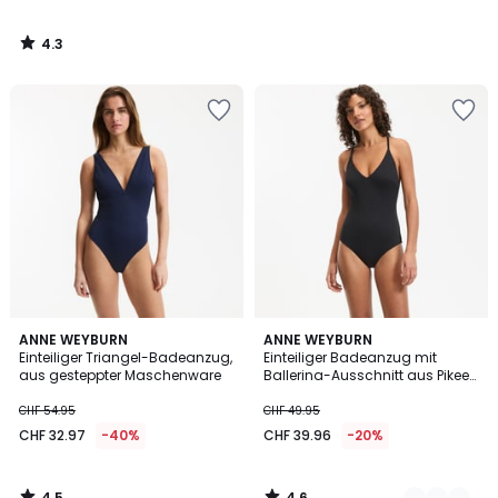
4.3
/
5
4.5
4.6
ANNE WEYBURN
2
ANNE WEYBURN
/ 5
/ 5
Einteiliger Triangel-Badeanzug,
Einteiliger Badeanzug mit
Farben
aus gesteppter Maschenware
Ballerina-Ausschnitt aus Pikee-
Material
CHF 54.95
CHF 49.95
CHF 32.97
-40%
CHF 39.96
-20%
4.5
4.6