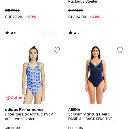
Rücken, 3 Streifen
CHF 38.95
CHF 40.00
CHF 27.26
-30%
CHF 24.00
-40%
4.5
4.7
/
/
5
5
Outlet
adidas Performance
ARENA
Einteiliger Badeanzug mit V-
Schwimmanzug 1-teilig
Ausschnitt hinten
DANIELA U BACK SENSITIVE
CHF 65.00
CHF 84.95