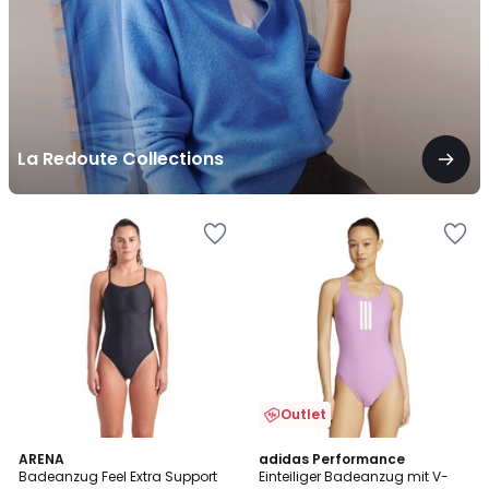
La Redoute Collections
Outlet
4.5
4.7
2
ARENA
adidas Performance
/ 5
/ 5
Badeanzug Feel Extra Support
Einteiliger Badeanzug mit V-
Farben