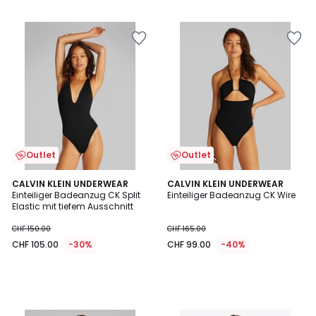
/
5
Outlet
Outlet
CALVIN KLEIN UNDERWEAR
CALVIN KLEIN UNDERWEAR
Einteiliger Badeanzug CK Split
Einteiliger Badeanzug CK Wire
Elastic mit tiefem Ausschnitt
CHF 150.00
CHF 165.00
CHF 105.00
-30%
CHF 99.00
-40%