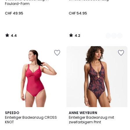
Farben
Foulard-Form
CHF 49.95
CHF 54.95
4.4
4.2
/
/
5
5
4.7
3.2
2
SPEEDO
ANNE WEYBURN
/ 5
/ 5
Einteiliger Badeanzug CROSS
Einteiliger Badeanzug mit
Farben
KNOT
zweifarbigem Print