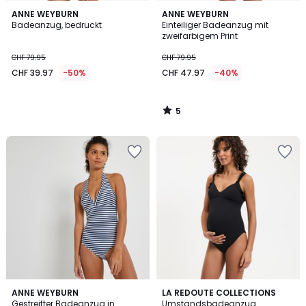
5
ANNE WEYBURN
ANNE WEYBURN
/
Badeanzug, bedruckt
Einteiliger Badeanzug mit
5
zweifarbigem Print
CHF 79.95
CHF 79.95
CHF 39.97
-50%
CHF 47.97
-40%
5
/
5
4.4
4.2
ANNE WEYBURN
2
LA REDOUTE COLLECTIONS
/ 5
/ 5
Gestreifter Badeanzug in
Umstandsbadeanzug