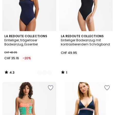
4.3
1
2
LA REDOUTE COLLECTIONS
LA REDOUTE COLLECTIONS
/ 5
/
Einteiliger, trägerloser
Einteiliger Badeanzug mit
Farben
5
Badeanzug, Essentiel
kontrastierendem Schrägband
CHF 43.95
CHF 49.95
CHF 35.16
-20%
4.3
1
/
/
5
5