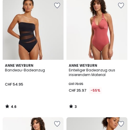
4.6
3
ANNE WEYBURN
ANNE WEYBURN
/ 5
/
Bandeau-Badeanzug
Einteiliger Badeanzug aus
5
irisierendem Material
CHF 54.95
CHF 79.95
CHF 35.97
-55%
4.6
3
/
/
5
5