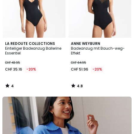
4
4.8
LA REDOUTE COLLECTIONS
ANNE WEYBURN
/
/ 5
Einteiliger Badeanzug Ballerine
Badeanzug mit Bauch-weg-
5
Essentiel
Effekt
CHF 43.95
CHF 64.95
CHF 35.16
-20%
CHF 51.96
-20%
4
4.8
/
/
5
5
La
Redoute
Collections