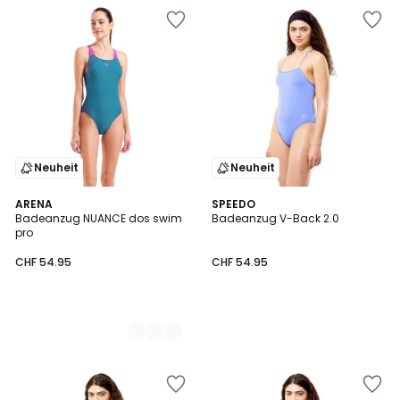
Neuheit
Neuheit
2
ARENA
SPEEDO
Badeanzug NUANCE dos swim
Badeanzug V-Back 2.0
Farben
pro
CHF 54.95
CHF 54.95