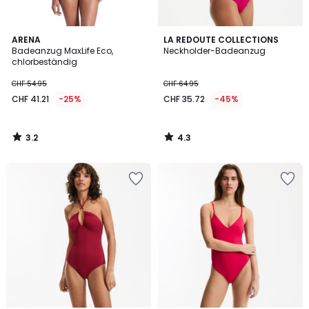
3.2
4.3
ARENA
LA REDOUTE COLLECTIONS
/ 5
/ 5
Badeanzug MaxLife Eco,
Neckholder-Badeanzug
chlorbeständig
CHF 54.95
CHF 64.95
CHF 41.21
-25%
CHF 35.72
-45%
3.2
4.3
/
/
5
5