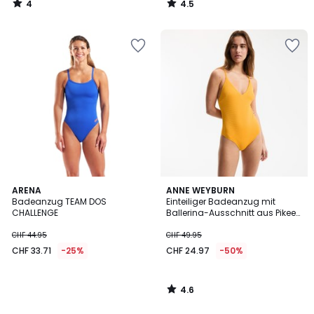
4
4.5
35%
/
/
5
5
angewandter
Rabatt.
4.6
ARENA
ANNE WEYBURN
/ 5
Badeanzug TEAM DOS
Einteiliger Badeanzug mit
CHALLENGE
Ballerina-Ausschnitt aus Pikee-
Material
CHF 44.95
CHF 49.95
CHF 33.71
-25%
CHF 24.97
-50%
4.6
/
5