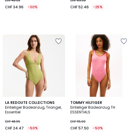
CHF 49.95
CHF 69.95
CHF 34.96
-30%
CHF 52.46
-25%
4.3
LA REDOUTE COLLECTIONS
TOMMY HILFIGER
/ 5
Einteiliger Badeanzug, Triangel,
Einteiliger Badeanzug TH
Essentiel
ESSENTIALS
CHF 48.95
CHF 115.00
CHF 24.47
-50%
CHF 57.50
-50%