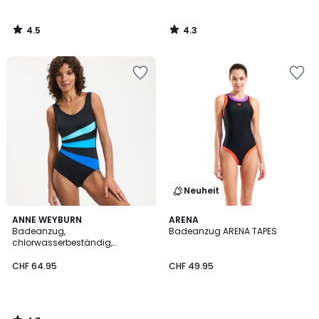
4.5
4.3
/
/
5
5
Neuheit
4.7
ANNE WEYBURN
ARENA
/ 5
Badeanzug,
Badeanzug ARENA TAPES
chlorwasserbeständig,
Schwimmerrücken
CHF 64.95
CHF 49.95