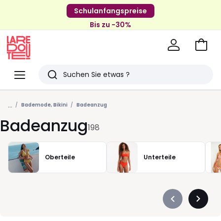
Schulanfangspreise
Bis zu -30%
Zum
Ware
La
Redoute
Menü
Suchen
Zuletzt
...
angesehenen
Bademode, Bikini
Badeanzug
Badeanzug
Artikel
198
Oberteile
Unterteile
Précédent
Suivan
-
-