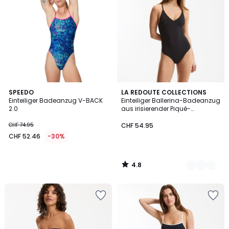
4.8
SPEEDO
2
LA REDOUTE COLLECTIONS
/ 5
Einteiliger Badeanzug V-BACK
Einteiliger Ballerina-Badeanzug
Farben
2.0
aus irisierender Piqué-
Strickware
CHF 74.95
CHF 54.95
CHF 52.46
-30%
4.8
/
5