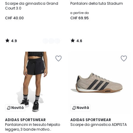
/ 5
/ 5
Scarpe da ginnastica Grand
Pantaloni della tuta Stadium
Colori
Court 3.0
a partire da
CHF 40.00
CHF 69.95
4.9
4.6
/
/
5
5
Novità
Novità
5
2
ADIDAS SPORTSWEAR
ADIDAS SPORTSWEAR
/
Pantaloncini in tessuto felpato
Scarpe da ginnastica ADIPISTA
Colori
5
leggero, 3 bande motivo