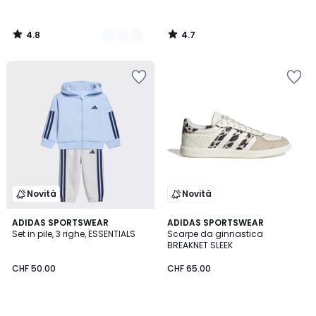
4.8
4.7
/
/
5
5
Novità
Novità
4.8
4.8
ADIDAS SPORTSWEAR
ADIDAS SPORTSWEAR
/ 5
/ 5
Set in pile, 3 righe, ESSENTIALS
Scarpe da ginnastica
BREAKNET SLEEK
CHF 50.00
CHF 65.00