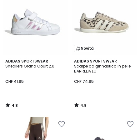
Novità
4.8
4.9
ADIDAS SPORTSWEAR
ADIDAS SPORTSWEAR
/ 5
/ 5
Sneakers Grand Court 2.0
Scarpe da ginnastica in pelle
BARREDA LO
CHF 41.95
CHF 74.95
4.8
4.9
/
/
5
5