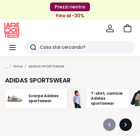
Prezzi rientro
Fino al -30%
Vai
al
La
carrel
Redoute
Menu
Ricerca
Ultimi
...
articoli
Firme
ADIDAS SPORTSWEAR
visti
ADIDAS SPORTSWEAR
T-shirt, camicie
Scarpe Adidas
Adidas
sportswear
sportswear
Précédent
Suivan
-
-
défiler
défiler