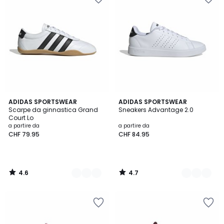
4.6
4.7
3
ADIDAS SPORTSWEAR
2
ADIDAS SPORTSWEAR
/ 5
/ 5
Scarpe da ginnastica Grand
Sneakers Advantage 2.0
Colori
Colori
Court Lo
a partire da
a partire da
CHF 79.95
CHF 84.95
4.6
4.7
/
/
5
5