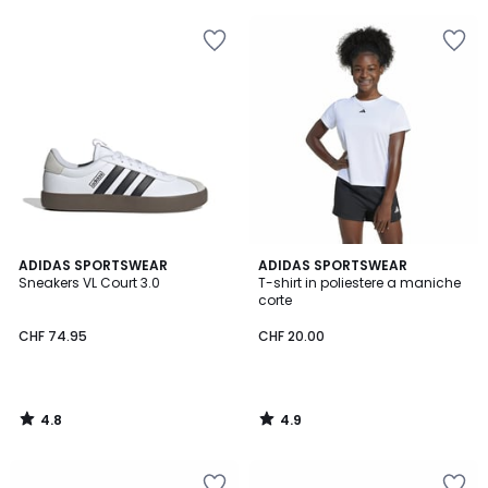
5
5
4.8
4.9
ADIDAS SPORTSWEAR
ADIDAS SPORTSWEAR
/ 5
/ 5
Sneakers VL Court 3.0
T-shirt in poliestere a maniche
corte
CHF 74.95
CHF 20.00
4.8
4.9
/
/
5
5