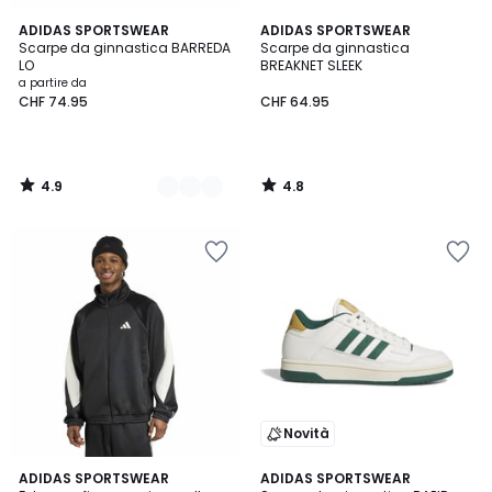
4.9
4.8
2
ADIDAS SPORTSWEAR
ADIDAS SPORTSWEAR
/ 5
/ 5
Scarpe da ginnastica BARREDA
Scarpe da ginnastica
Colori
LO
BREAKNET SLEEK
a partire da
CHF 74.95
CHF 64.95
4.9
4.8
/
/
5
5
Novità
4.9
ADIDAS SPORTSWEAR
ADIDAS SPORTSWEAR