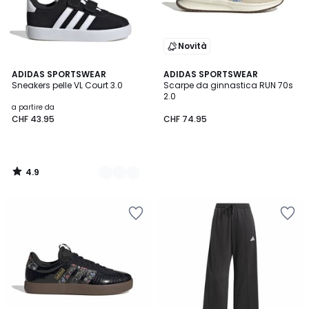
Novità
4.9
3
ADIDAS SPORTSWEAR
ADIDAS SPORTSWEAR
/ 5
Sneakers pelle VL Court 3.0
Scarpe da ginnastica RUN 70s
Colori
2.0
a partire da
CHF 43.95
CHF 74.95
4.9
/
5