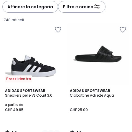
à
à
Affinare la categoria
Filtra e ordina
gauche
droite
748 articoli
Prezzi rientro
4.9
4.6
3
ADIDAS SPORTSWEAR
ADIDAS SPORTSWEAR
/ 5
/ 5
Sneakers pelle VL Court 3.0
Ciabattine Adilette Aqua
Colori
Prezzo
a partire da
CHF 49.95
CHF 25.00
a
partire
da
CHF