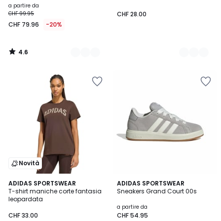
a partire da
CHF 99.95
CHF 28.00
CHF 79.96
-20%
4.6
/
5
Novità
4.8
2
ADIDAS SPORTSWEAR
5
ADIDAS SPORTSWEAR
/ 5
T-shirt maniche corte fantasia
Sneakers Grand Court 00s
Colori
Colori
leopardata
a partire da
CHF 33.00
CHF 54.95