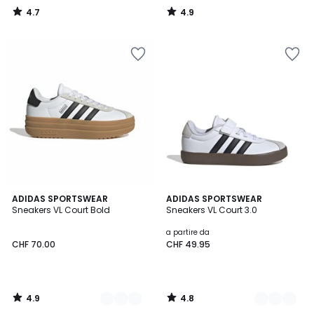
4.7
4.9
/
/
5
5
4.9
4.8
2
ADIDAS SPORTSWEAR
3
ADIDAS SPORTSWEAR
/ 5
/ 5
Sneakers VL Court Bold
Sneakers VL Court 3.0
Colori
Colori
a partire da
CHF 70.00
CHF 49.95
4.9
4.8
/
/