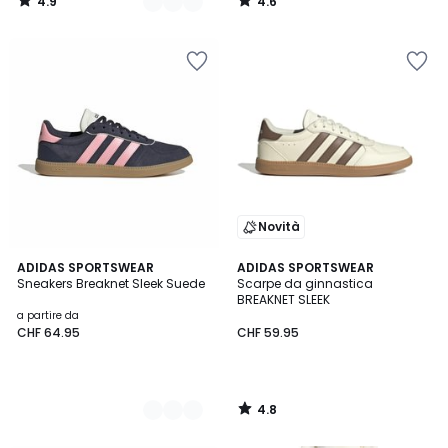
4.9
4.6
49.95.
/
/
5
5
Novità
4.8
6
ADIDAS SPORTSWEAR
ADIDAS SPORTSWEAR
/ 5
Sneakers Breaknet Sleek Suede
Scarpe da ginnastica
Colori
BREAKNET SLEEK
a partire da
CHF 64.95
CHF 59.95
4.8
/
5