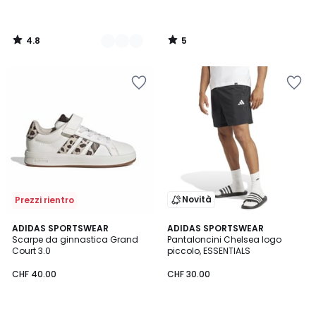
4.8
5
/
/
5
5
Novità
Prezzi rientro
4.7
4.9
ADIDAS SPORTSWEAR
ADIDAS SPORTSWEAR
/ 5
/ 5
Scarpe da ginnastica Grand
Pantaloncini Chelsea logo
Court 3.0
piccolo, ESSENTIALS
CHF 40.00
CHF 30.00