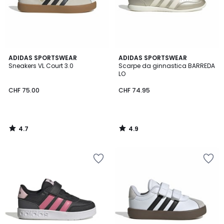
4.7
4.9
ADIDAS SPORTSWEAR
ADIDAS SPORTSWEAR
/ 5
/ 5
Sneakers VL Court 3.0
Scarpe da ginnastica BARREDA
LO
CHF 75.00
CHF 74.95
4.7
4.9
/
/
5
5