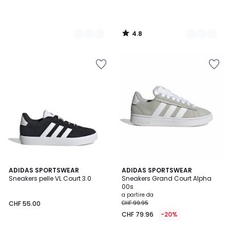
4.8
/
5
4.9
4.9
2
ADIDAS SPORTSWEAR
ADIDAS SPORTSWEAR
/ 5
/ 5
Sneakers pelle VL Court 3.0
Sneakers Grand Court Alpha
Colori
00s
a partire da
CHF 55.00
CHF 99.95
CHF 79.96
-20%