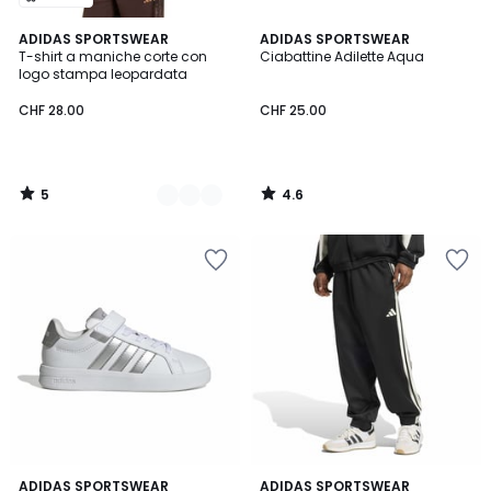
5
4.6
2
ADIDAS SPORTSWEAR
ADIDAS SPORTSWEAR
/
/ 5
T-shirt a maniche corte con
Ciabattine Adilette Aqua
Colori
5
logo stampa leopardata
CHF 28.00
CHF 25.00
5
4.6
/
/
5
5
4.9
4.6
3
ADIDAS SPORTSWEAR
ADIDAS SPORTSWEAR