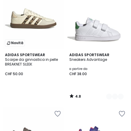
Novità
4.8
ADIDAS SPORTSWEAR
2
ADIDAS SPORTSWEAR
/ 5
Scarpe da ginnastica in pelle
Sneakers Advantage
Colori
BREAKNET SLEEK
a partire da
CHF 50.00
CHF 38.00
4.8
/
5