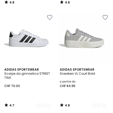
4.8
4.8
/
/
5
5
4.7
4.8
2
ADIDAS SPORTSWEAR
6
ADIDAS SPORTSWEAR
/ 5
/ 5
Scarpe da ginnastica STREET
Sneakers VL Court Bold
Colori
Colori
TALK
a partire da
CHF 70.00
CHF 84.95
4.7
4.8
/
/
5
5