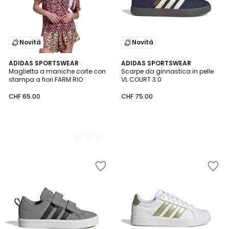
Novità
Novità
2
ADIDAS SPORTSWEAR
ADIDAS SPORTSWEAR
Maglietta a maniche corte con
Scarpe da ginnastica in pelle
Colori
stampa a fiori FARM RIO
VL COURT 3.0
CHF 65.00
CHF 75.00