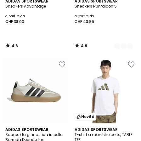
4.8
4.8
ADIDAS SPORTSWEAR
3
ADIDAS SPORTSWEAR
/ 5
/ 5
Sneakers Advantage
Sneakers Runfalcon 5
Colori
a partire da
a partire da
CHF 38.00
CHF 43.95
4.8
4.8
/
/
5
5
Novità
4.6
2
ADIDAS SPORTSWEAR
2
ADIDAS SPORTSWEAR
/ 5
Scarpe da ginnastica in pelle
T-shirt a maniche corte, TABLE
Colori
Colori
Barreda Decode Lux
TEE