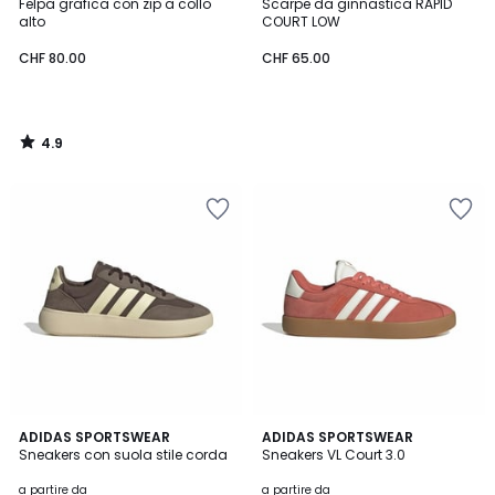
/ 5
Felpa grafica con zip a collo
Scarpe da ginnastica RAPID
alto
COURT LOW
CHF 80.00
CHF 65.00
4.9
/
5
4.8
4.8
ADIDAS SPORTSWEAR
5
ADIDAS SPORTSWEAR
/ 5
/ 5
Sneakers con suola stile corda
Sneakers VL Court 3.0
Colori
a partire da
a partire da