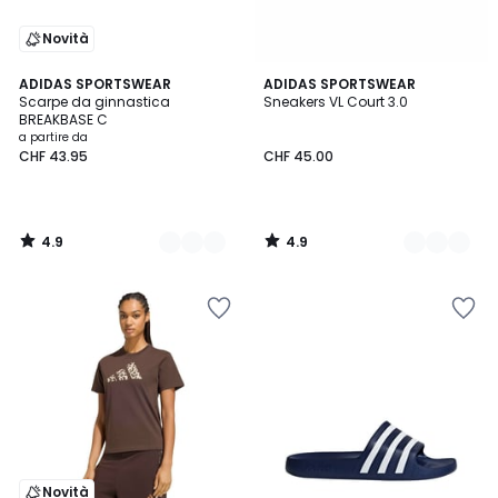
Novità
4.9
4.9
2
ADIDAS SPORTSWEAR
2
ADIDAS SPORTSWEAR
/ 5
/ 5
Scarpe da ginnastica
Sneakers VL Court 3.0
Colori
Colori
BREAKBASE C
a partire da
CHF 43.95
CHF 45.00
4.9
4.9
/
/
5
5
Novità