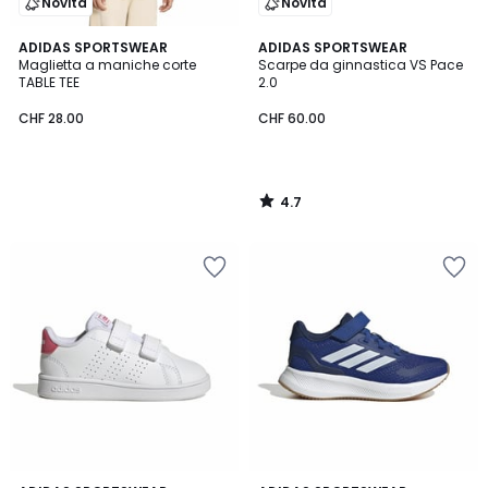
Novità
Novità
4.7
ADIDAS SPORTSWEAR
ADIDAS SPORTSWEAR
/ 5
Maglietta a maniche corte
Scarpe da ginnastica VS Pace
TABLE TEE
2.0
CHF 28.00
CHF 60.00
4.7
/
5