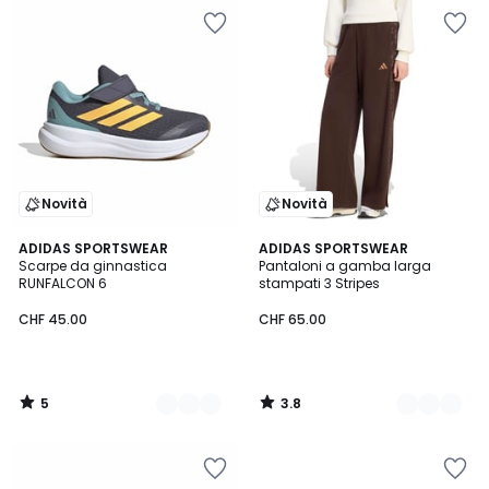
Novità
Novità
5
3.8
2
ADIDAS SPORTSWEAR
3
ADIDAS SPORTSWEAR
/
/ 5
Scarpe da ginnastica
Pantaloni a gamba larga
Colori
Colori
5
RUNFALCON 6
stampati 3 Stripes
CHF 45.00
CHF 65.00
5
3.8
/
/
5
5