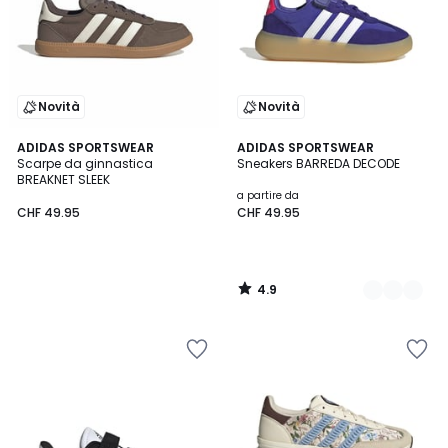
Novità
Novità
4.9
ADIDAS SPORTSWEAR
2
ADIDAS SPORTSWEAR
/ 5
Scarpe da ginnastica
Sneakers BARREDA DECODE
Colori
BREAKNET SLEEK
a partire da
CHF 49.95
CHF 49.95
4.9
/
5