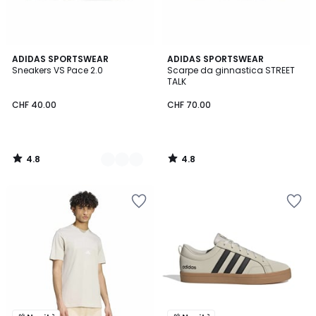
4.8
4.8
2
ADIDAS SPORTSWEAR
ADIDAS SPORTSWEAR
/ 5
/ 5
Sneakers VS Pace 2.0
Scarpe da ginnastica STREET
Colori
TALK
CHF 40.00
CHF 70.00
4.8
4.8
/
/
5
5