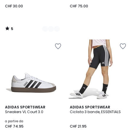
leopardato
CHF 30.00
CHF 75.00
5
/
5
4.8
5
2
ADIDAS SPORTSWEAR
ADIDAS SPORTSWEAR
/ 5
/
Sneakers VL Court 3.0
Ciclista 3 bande, ESSENTIALS
Colori
5
a partire da
CHF 74.95
CHF 21.95