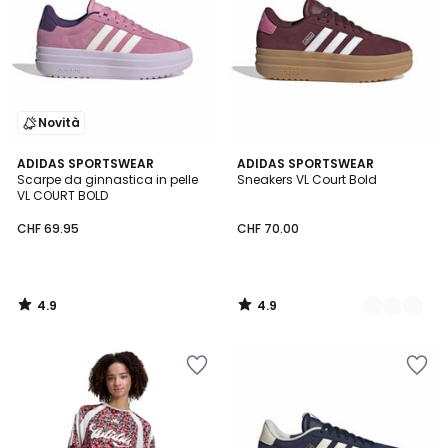
Novità
4.9
4.9
ADIDAS SPORTSWEAR
2
ADIDAS SPORTSWEAR
/ 5
/ 5
Scarpe da ginnastica in pelle
Sneakers VL Court Bold
Colori
VL COURT BOLD
CHF 69.95
CHF 70.00
4.9
4.9
/
/
5
5