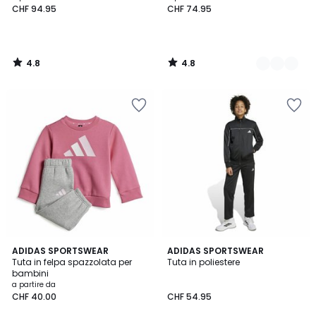
CHF 94.95
CHF 74.95
4.8
4.8
/
/
5
5
4.8
4.7
4
ADIDAS SPORTSWEAR
ADIDAS SPORTSWEAR
/ 5
/ 5
Tuta in felpa spazzolata per
Tuta in poliestere
Colori
bambini
a partire da
CHF 40.00
CHF 54.95