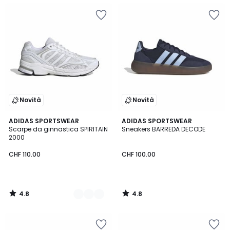
Novità
Novità
4.8
4.8
3
ADIDAS SPORTSWEAR
ADIDAS SPORTSWEAR
/ 5
/ 5
Scarpe da ginnastica SPIRITAIN
Sneakers BARREDA DECODE
Colori
2000
CHF 110.00
CHF 100.00
4.8
4.8
/
/
5
5