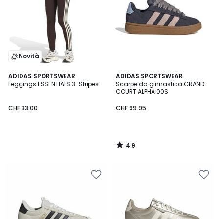
Novità
4.9
ADIDAS SPORTSWEAR
ADIDAS SPORTSWEAR
/ 5
Leggings ESSENTIALS 3-Stripes
Scarpe da ginnastica GRAND
COURT ALPHA 00S
CHF 33.00
CHF 99.95
4.9
/
5