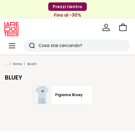
Prezzi rientro
Fino al -30%
Vai
al
La
carrel
Redoute
Menu
Ricerca
Ultimi
...
articoli
Firme
BLUEY
visti
BLUEY
Pigiama Bluey