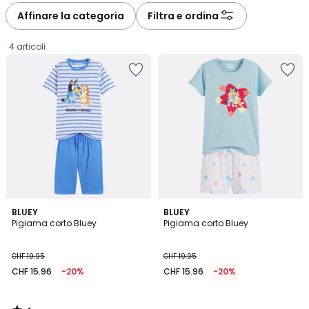
Affinare la categoria
Filtra e ordina
4 articoli
4
BLUEY
BLUEY
/
Pigiama corto Bluey
Pigiama corto Bluey
5
CHF
CHF 19.95
CHF 19.95
15.96
CHF 15.96
-20%
CHF 15.96
-20%
invece
di
CHF