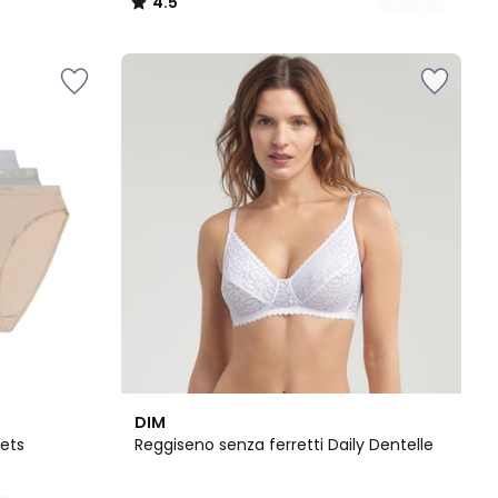
4.5
/
5
4
4.4
DIM
Colori
/ 5
kets
Reggiseno senza ferretti Daily Dentelle