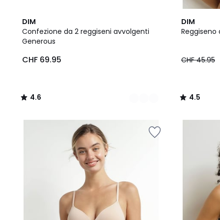
3
4.6
7
4.5
DIM
DIM
Colori
/ 5
Colori
/ 5
Confezione da 2 reggiseni avvolgenti
Reggiseno 
Generous
CHF
CHF 69.95
CHF 45.95
69.95.
4.6
4.5
/
/
5
5