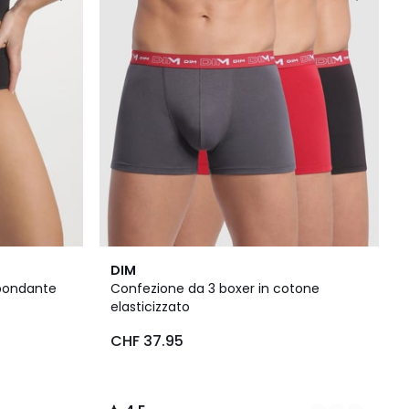
8
4.5
DIM
Colori
/ 5
bbondante
Confezione da 3 boxer in cotone
elasticizzato
CHF 37.95