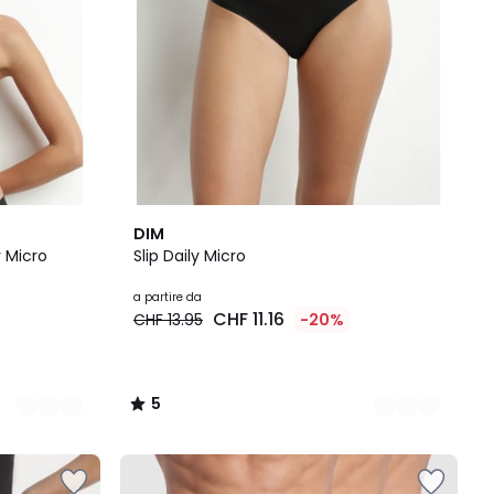
3
5
DIM
Colori
/
 Micro
Slip Daily Micro
5
a partire da
CHF 11.16
CHF 13.95
-20%
5
/
5