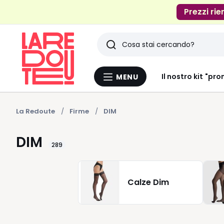
Prezzi rie
Ricerca
Ultimi
Il nostro kit "pro
MENU
Menu
articoli
La
Redoute
visti
La Redoute
Firme
DIM
DIM
289
Calze Dim