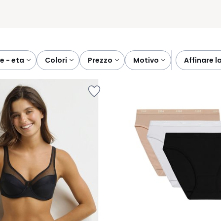
re - eta
colori
prezzo
motivo
affinare 