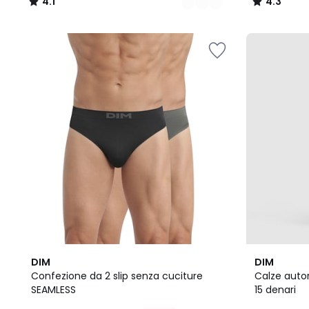
4.1
4.3
/
/
5
5
4.1
DIM
DIM
/ 5
Confezione da 2 slip senza cuciture
Calze auto
SEAMLESS
15 denari