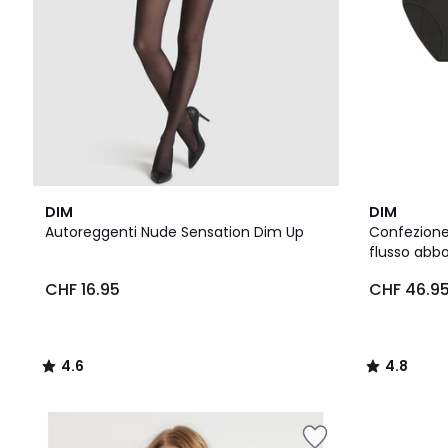
4.6
4.8
DIM
DIM
/ 5
/ 5
Autoreggenti Nude Sensation Dim Up
Confezione
flusso abb
CHF 16.95
CHF 46.9
4.6
4.8
/
/
5
5