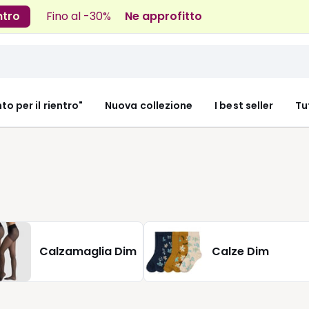
ntro
Fino al -30%
Ne approfitto
nto per il rientro"
Nuova collezione
I best seller
Tu
Calzamaglia Dim
Calze Dim