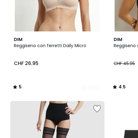
2
5
3
4.5
DIM
DIM
Colori
/
Colori
/ 5
Reggiseno con ferretti Daily Micro
Reggiseno 
5
CHF 26.95
CHF 45.95
5
4.5
/
/
5
5