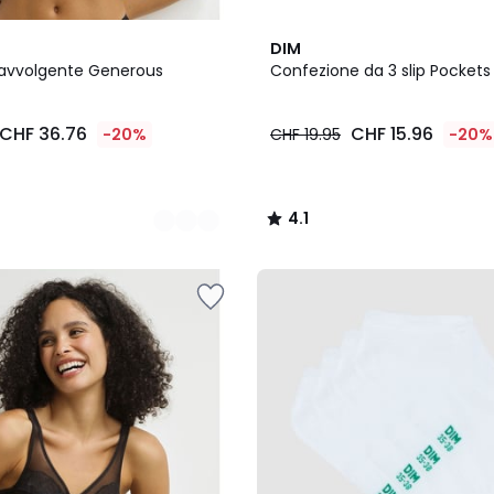
5
4.1
DIM
Colori
/ 5
avvolgente Generous
Confezione da 3 slip Pocket
CHF 36.76
CHF 15.96
-20%
CHF 19.95
-20%
4.1
/
5