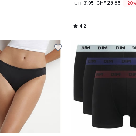
CHF 25.56
CHF 31.95
-20
4.2
/
5