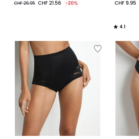
CHF 21.56
CHF 9.95
CHF 26.95
-20%
4.1
/
5