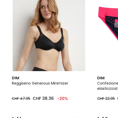
2
4.1
5
4.3
DIM
DIM
Colori
/ 5
Colori
/ 5
Reggiseno Generous Minimizer
Confezione 
elasticizza
CHF 38.36
CHF 47.95
-20%
CHF 22.95