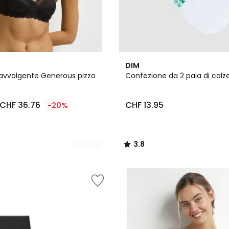
2
3.8
DIM
Colori
/ 5
avvolgente Generous pizzo
Confezione da 2 paia di calz
CHF 36.76
CHF 13.95
-20%
3.8
/
5