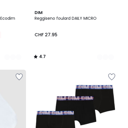
2
4.7
DIM
Colori
/ 5
s Ecodim
Reggiseno foulard DAILY MICRO
CHF 27.95
4.7
/
5