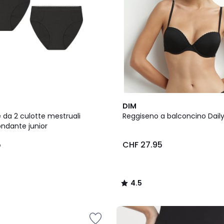
2
4.5
DIM
Colori
/ 5
 da 2 culotte mestruali
Reggiseno a balconcino Daily
ondante junior
5
CHF 27.95
4.5
/
5