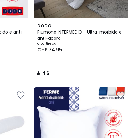
4.6
DODO
/ 5
ido e anti-
Piumone INTERMEDIO - Ultra-morbido e
anti-acaro
a partire da
CHF 74.95
4.6
/
5