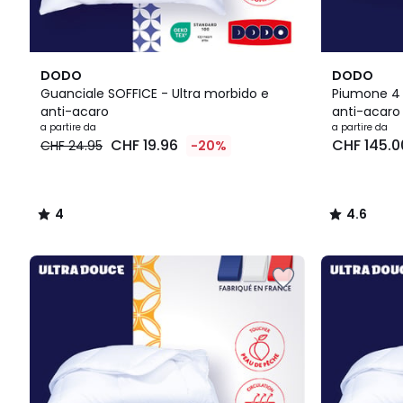
4
4.6
DODO
DODO
/
/ 5
Guanciale SOFFICE - Ultra morbido e
Piumone 4 
5
anti-acaro
anti-acaro
Prezzo
a partire da
a partire da
CHF 19.96
CHF 145.0
CHF 24.95
-20%
a
partire
da
CHF
4
4.6
19.96
/
/
invece
5
5
di
CHF
24.95
20%
di
riduzione
applicata.