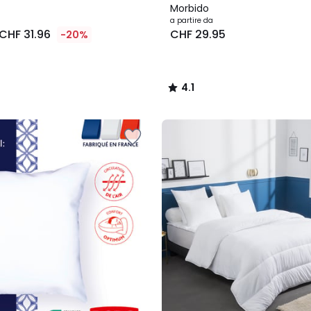
Morbido
a partire da
CHF 31.96
CHF 29.95
-20%
4.1
/
5