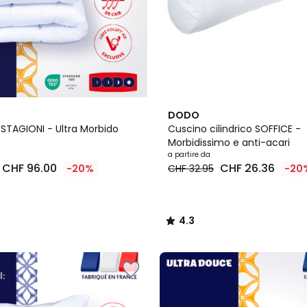
4.3
DODO
/ 5
STAGIONI - Ultra Morbido
Cuscino cilindrico SOFFICE -
Morbidissimo e anti-acari
a partire da
CHF 96.00
CHF 26.36
-20%
CHF 32.95
-20
4.3
/
5