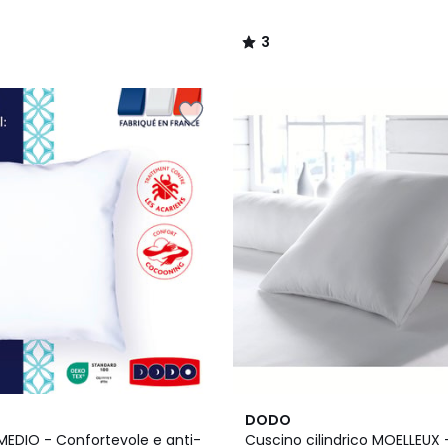
3
/
5
4.1
DODO
/ 5
MEDIO - Confortevole e anti-
Cuscino cilindrico MOELLEUX -