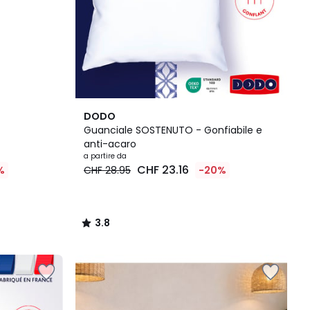
3.8
DODO
/ 5
Guanciale SOSTENUTO - Gonfiabile e
anti-acaro
a partire da
CHF 23.16
%
CHF 28.95
-20%
3.8
/
5