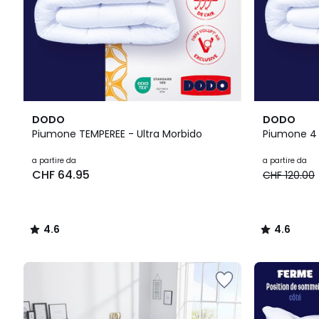
4.6
4.6
DODO
DODO
/ 5
/ 5
Piumone TEMPEREE - Ultra Morbido
Piumone 4 
a partire da
a partire da
CHF 64.95
CHF 120.00
4.6
4.6
/
/
5
5