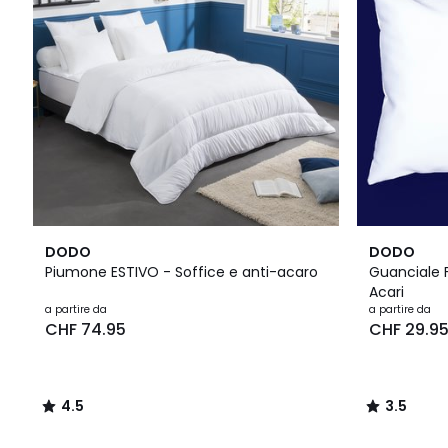
4.5
3.5
DODO
DODO
/ 5
/ 5
Piumone ESTIVO - Soffice e anti-acaro
Guanciale F
Acari
a partire da
a partire da
CHF 74.95
CHF 29.9
4.5
3.5
/
/
5
5