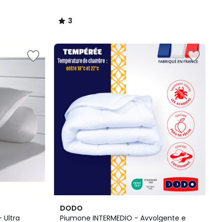
3
/
5
4.4
DODO
/ 5
 Ultra
Piumone INTERMEDIO - Avvolgente e