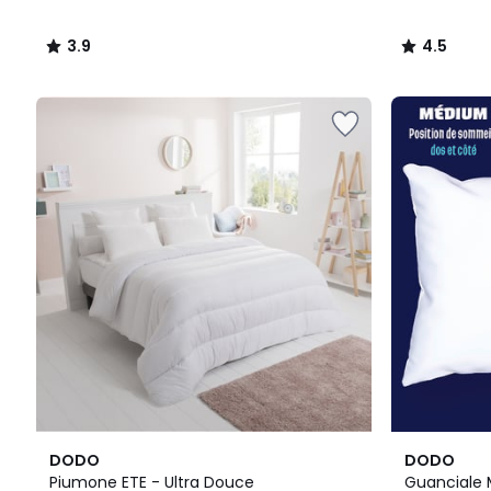
3.9
4.5
/
/
5
5
4.5
4.2
DODO
DODO
/ 5
/ 5
Piumone ETE - Ultra Douce
Guanciale 