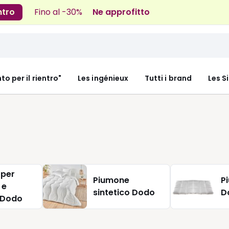
ntro
Fino al -30%
Ne approfitto
nto per il rientro"
Les ingénieux
Tutti i brand
Les S
 per
Piumone
P
 e
sintetico Dodo
D
neonati Dodo