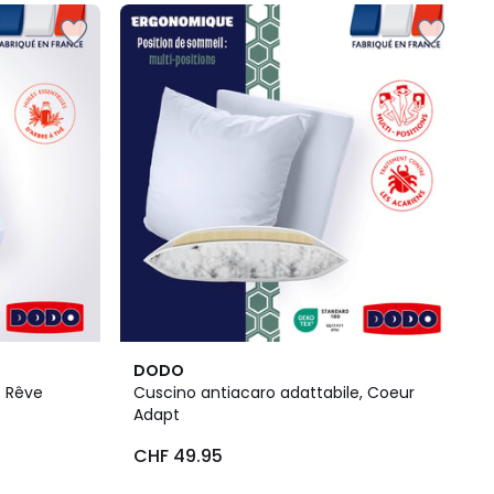
3
DODO
/
 Rêve
Cuscino antiacaro adattabile, Coeur
5
Adapt
CHF 49.95