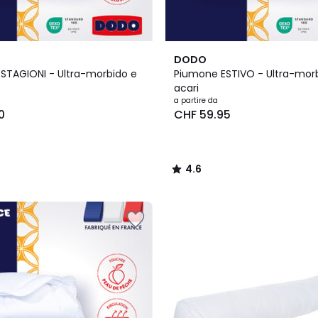
4.6
DODO
/ 5
STAGIONI - Ultra-morbido e
Piumone ESTIVO - Ultra-morb
acari
a partire da
0
CHF 59.95
4.6
/
5