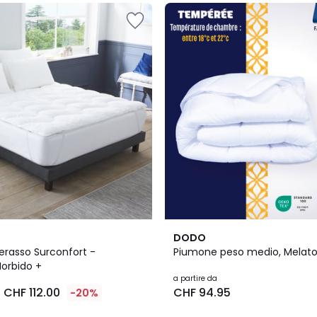
3
DODO
/
rasso Surconfort -
Piumone peso medio, Melato
5
orbido +
a partire da
CHF 112.00
CHF 94.95
-20%