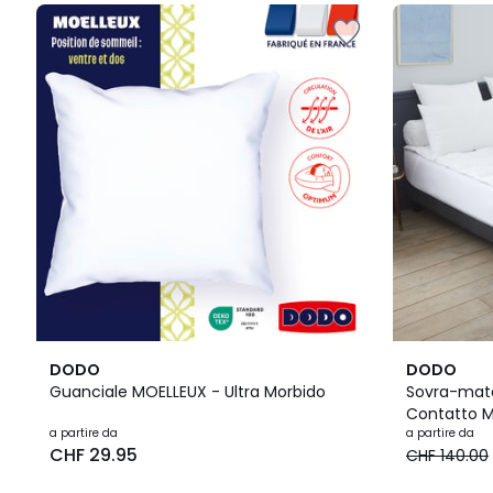
3.9
4.5
DODO
DODO
/ 5
/ 5
Guanciale MOELLEUX - Ultra Morbido
Sovra-mate
Contatto M
a partire da
a partire da
CHF 29.95
CHF 140.00