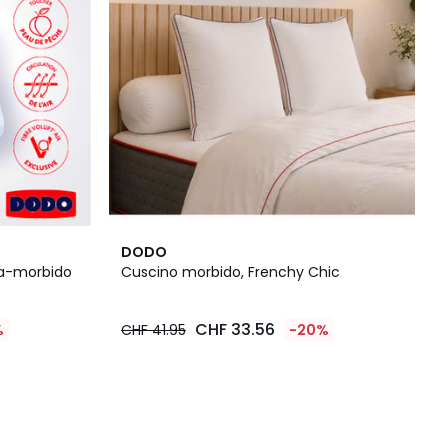
DODO
ra-morbido
Cuscino morbido, Frenchy Chic
CHF 33.56
%
CHF 41.95
-20%