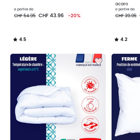
acaro
a partire da
a partire da
CHF 43.96
CHF 54.95
-20%
CHF 39.95
4.5
4.2
/
/
5
5