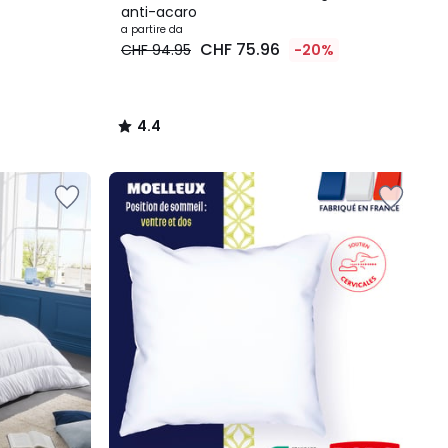
anti-acaro
a partire da
CHF 75.96
CHF 94.95
-20%
4.4
/
5