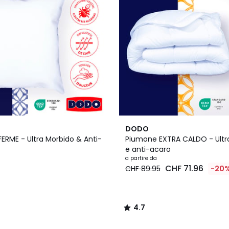
4.7
DODO
/ 5
ERME - Ultra Morbido & Anti-
Piumone EXTRA CALDO - Ult
e anti-acaro
a partire da
5
CHF 71.96
CHF 89.95
-20
4.7
/
5