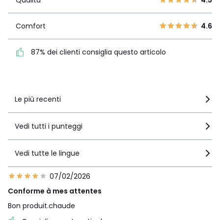
Qualità
4.5
1
5
Comfort
4.6
Comfort
4.6
87% dei clienti consiglia
questo articolo
87% dei clienti consiglia questo articolo
Vedi i dettagli delle recensioni
Le più recenti
Vedi tutti i punteggi
Vedi tutte le lingue
07/02/2026
Conforme à mes attentes
Bon produit.chaude