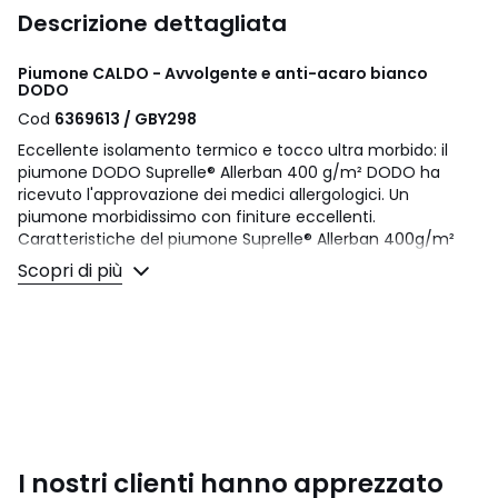
Descrizione dettagliata
Piumone CALDO - Avvolgente e anti-acaro bianco
DODO
Cod
6369613 / GBY298
Eccellente isolamento termico e tocco ultra morbido: il
piumone DODO Suprelle® Allerban 400 g/m² DODO ha
ricevuto l'approvazione dei medici allergologici. Un
piumone morbidissimo con finiture eccellenti.
Caratteristiche del piumone Suprelle® Allerban 400g/m²
DODO:
Scopri di più
• Imbottitura 100% poliestere Suprelle® Allerban (fibre cave
siliconate)
• Trattamento anti-acari
• Cuciture longitudinali
• Finitura con sbieco tinta unita bianco con doppia
cucitura di rinforzo
• Rivestimento microfibra 100% poliestere
•
Manutenzione
: lavaggio a 40°
I nostri clienti hanno apprezzato
Consegnato in valigetta per riporlo.