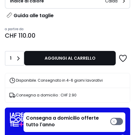
Indice di calore
Calda
Guida alle taglie
Prezzo
a partire da
CHF 110.00
a
partire
da
CHF
Quantità
1
AGGIUNGI AL CARRELLO
110.00.
Disponibile. Consegnato in 4-6 giorni lavorativi
Consegna a domicilio :
CHF 2.90
Consegna a domicilio offerte
tutto l'anno