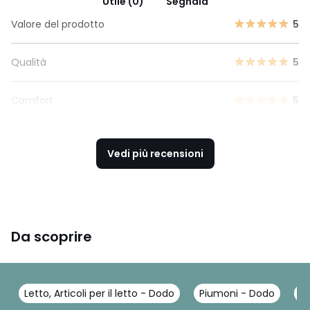
Utile (0)
Segnala
Valore del prodotto
5
Qualità
5
Comfort
5
Vedi più recensioni
Da scoprire
Letto, Articoli per il letto - Dodo
Piumoni - Dodo
Pi