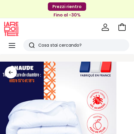
Prezzi rientro
Fino al -30%
Vai
al
La
carrel
Redoute
Menu
Ricerca
Ultimi
articoli
visti