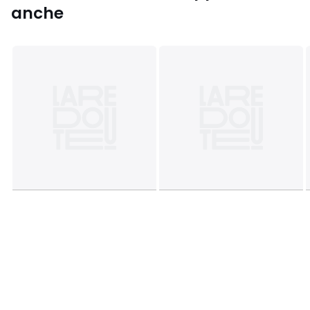
Piumone perfetto per la stanza fredda da 12° a 15°.
anche
Articolo che beneficia di un trattamento biocida attivo.Il
principio attivo è 3-(trimetossilsilil) cloruro di ammonio
quaternario.
Colori
Bianco
Taglia
140 x 200 cm, 200 x 200 cm, 240 x 220 cm, 260 x
240 cm