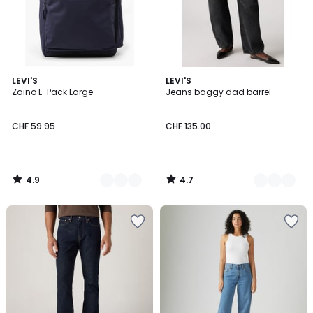
4.9
4.7
3
LEVI'S
2
LEVI'S
/ 5
/ 5
Zaino L-Pack Large
Jeans baggy dad barrel
Colori
Colori
CHF 59.95
CHF 135.00
4.9
4.7
/
/
5
5