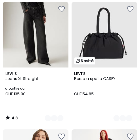
Novità
4.8
3
LEVI'S
2
LEVI'S
/ 5
Jeans XL Straight
Borsa a spalla CASEY
Colori
Colori
a partire da
CHF 135.00
CHF 54.95
4.8
/
5