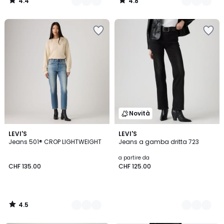
4.4
4.8
/
/
5
5
Novità
4.5
2
LEVI'S
3
LEVI'S
/ 5
Jeans 501® CROP LIGHTWEIGHT
Jeans a gamba dritta 723
Colori
Colori
a partire da
CHF 135.00
CHF 125.00
4.5
/
5