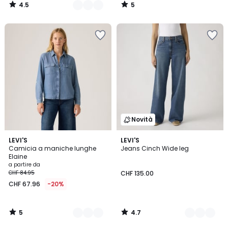
4.5
5
/
/
5
5
Novità
5
4.7
3
LEVI'S
4
LEVI'S
/
/ 5
Camicia a maniche lunghe
Jeans Cinch Wide leg
Colori
Colori
5
Elaine
a partire da
CHF 84.95
CHF 135.00
CHF 67.96
-20%
5
4.7
/
/
5
5