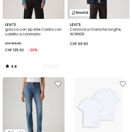
Novità
4.8
2
LEVI'S
LEVI'S
/ 5
giacca con zip stile Castro con
Camicia a maniche lunghe,
Colori
colletto a contrasto
WORKER
CHF 169.90
CHF 99.90
CHF 135.92
-20%
4.8
/
5