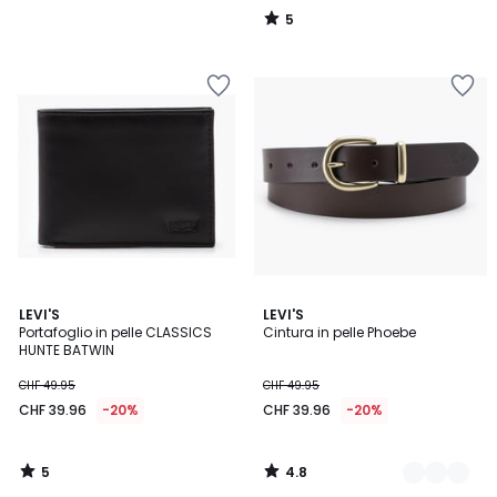
5
/
5
5
4.8
LEVI'S
2
LEVI'S
/
/ 5
Portafoglio in pelle CLASSICS
Cintura in pelle Phoebe
Colori
5
HUNTE BATWIN
CHF 49.95
CHF 49.95
CHF 39.96
-20%
CHF 39.96
-20%
5
4.8
/
/