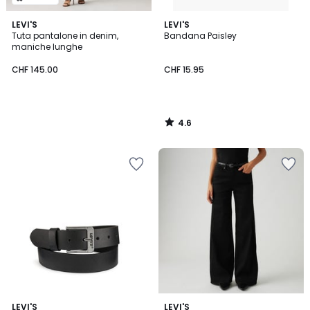
4.6
LEVI'S
LEVI'S
/ 5
Tuta pantalone in denim,
Bandana Paisley
maniche lunghe
CHF 145.00
CHF 15.95
4.6
/
5
4.5
4.7
2
LEVI'S
2
LEVI'S