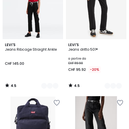
4.5
4.5
3
LEVI'S
12
LEVI'S
/ 5
/ 5
Jeans Ribcage Straight Ankle
Jeans dritto 501®
Colori
Colori
a partire da
CHF 145.00
CHF 119.90
CHF 95.92
-20%
4.5
4.5
/
/
5
5