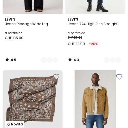
4.5
4.3
4
LEVI'S
8
LEVI'S
/ 5
/ 5
Jeans Ribcage Wide Leg
Jeans 724 High Rise Straight
Colori
Colori
a partire da
a partire da
CHF 135.00
CHF 110.00
CHF 88.00
-20%
4.5
4.3
/
/
5
5
Novità