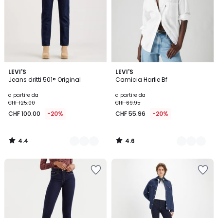
4.4
4.6
6
LEVI'S
2
LEVI'S
/ 5
/ 5
Jeans dritti 501® Original
Camicia Harlie Bf
Colori
Colori
a partire da
a partire da
CHF 125.00
CHF 69.95
CHF 100.00
-20%
CHF 55.96
-20%
4.4
4.6
/
/
5
5