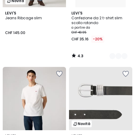
Novità
4.3
LEVI'S
4
LEVI'S
/ 5
Jeans Ribcage slim
Confezione da 2 t-shirt slim
Colori
scollo rotondo
a partire da
CHF 145.00
CHF 43.95
CHF 35.16
-20%
4.3
/
5
Novità