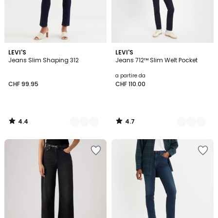
4.4
4.7
4
LEVI'S
3
LEVI'S
/ 5
/ 5
Jeans Slim Shaping 312
Jeans 712™ Slim Welt Pocket
Colori
Colori
a partire da
CHF 99.95
CHF 110.00
4.4
4.7
/
/
5
5