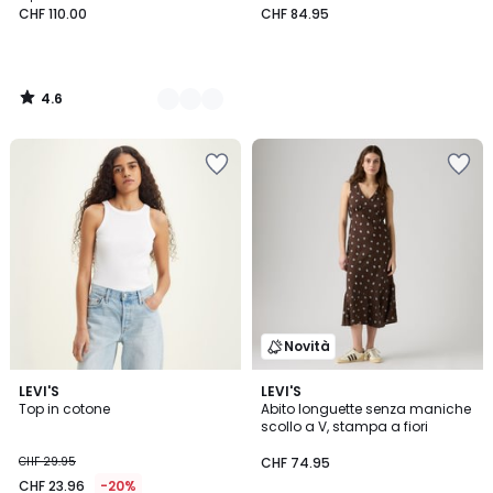
CHF 110.00
CHF 84.95
4.6
/
5
Novità
4.6
2
LEVI'S
LEVI'S
/ 5
Top in cotone
Abito longuette senza maniche
Colori
scollo a V, stampa a fiori
CHF 29.95
CHF 74.95
CHF 23.96
-20%