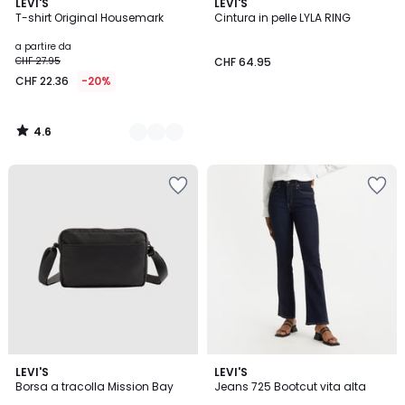
4.6
4
LEVI'S
LEVI'S
/ 5
T-shirt Original Housemark
Cintura in pelle LYLA RING
Colori
a partire da
CHF 27.95
CHF 64.95
CHF 22.36
-20%
4.6
/
5
4.5
4.6
LEVI'S
6
LEVI'S
/ 5
/ 5
Borsa a tracolla Mission Bay
Jeans 725 Bootcut vita alta
Colori