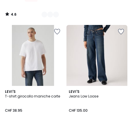
4.6
/
5
4.5
5
3
LEVI'S
LEVI'S
/ 5
/
T-shirt girocollo maniche corte
Jeans Low Loose
Colori
5
CHF 38.95
CHF 135.00