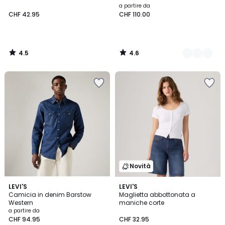
a partire da
CHF 42.95
CHF 110.00
4.5
4.6
/
/
5
5
Novità
4.6
3
LEVI'S
LEVI'S
/ 5
Camicia in denim Barstow
Maglietta abbottonata a
Colori
Western
maniche corte
a partire da
CHF 94.95
CHF 32.95