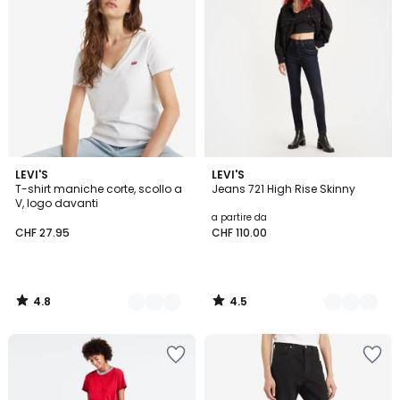
4.8
4.5
2
LEVI'S
5
LEVI'S
/ 5
/ 5
T-shirt maniche corte, scollo a
Jeans 721 High Rise Skinny
Colori
Colori
V, logo davanti
a partire da
CHF 27.95
CHF 110.00
4.8
4.5
/
/
5
5