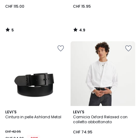
CHF 115.00
CHF 15.95
5
4.9
/
/
5
5
4.2
4.6
LEVI'S
LEVI'S
/ 5
/ 5
Cintura in pelle Ashland Metal
Camicia Oxford Relaxed con
colletto abbottonato
CHF 42.95
CHF 74.95