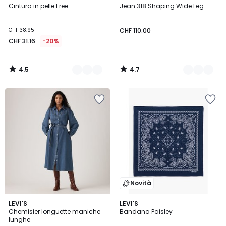
/ 5
/ 5
Cintura in pelle Free
Jean 318 Shaping Wide Leg
Colori
Colori
CHF 38.95
CHF 110.00
CHF 31.16
-20%
4.5
4.7
/
/
5
5
Novità
5
4.9
LEVI'S
LEVI'S
/
/ 5
Chemisier longuette maniche
Bandana Paisley
5
lunghe