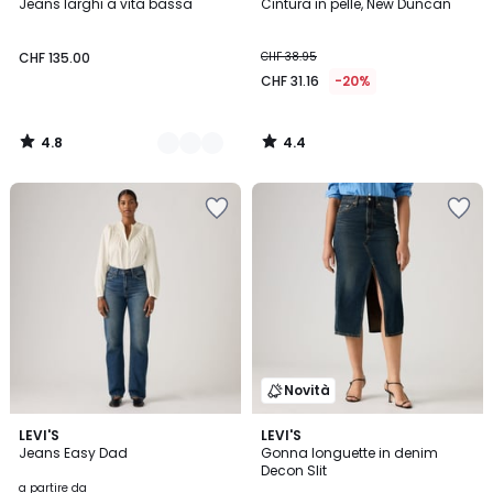
/ 5
/ 5
Jeans larghi a vita bassa
Cintura in pelle, New Duncan
Colori
CHF 135.00
CHF 38.95
CHF 31.16
-20%
4.8
4.4
/
/
5
5
Novità
4.6
2
LEVI'S
LEVI'S
/ 5
Jeans Easy Dad
Gonna longuette in denim
Colori
Decon Slit
a partire da