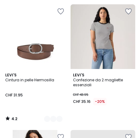
5
5
4.2
2
LEVI'S
LEVI'S
/ 5
Cintura in pelle Hermosilla
Confezione da 2 magliette
Colori
essenziali
CHF 31.95
CHF 43.95
CHF 35.16
-20%
4.2
/
5