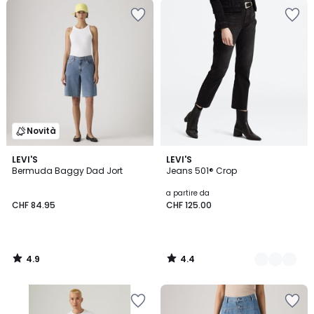
Novità
4.9
4.4
LEVI'S
3
LEVI'S
/ 5
/ 5
Bermuda Baggy Dad Jort
Jeans 501® Crop
Colori
a partire da
CHF 84.95
CHF 125.00
4.9
4.4
/
/
5
5