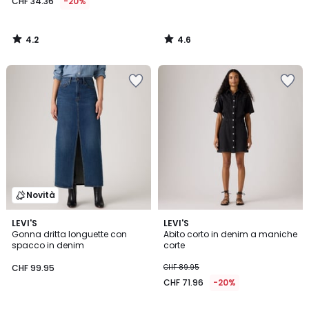
CHF 34.36
-20%
4.2
4.6
/
/
5
5
Novità
5
LEVI'S
LEVI'S
/
Gonna dritta longuette con
Abito corto in denim a maniche
5
spacco in denim
corte
CHF 99.95
CHF 89.95
CHF 71.96
-20%