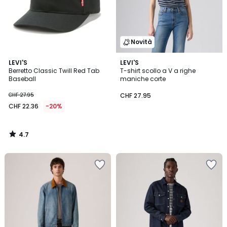
Novità
4.7
LEVI'S
LEVI'S
/ 5
Berretto Classic Twill Red Tab
T-shirt scollo a V a righe
Baseball
maniche corte
CHF 27.95
CHF 27.95
CHF 22.36
-20%
4.7
/
5