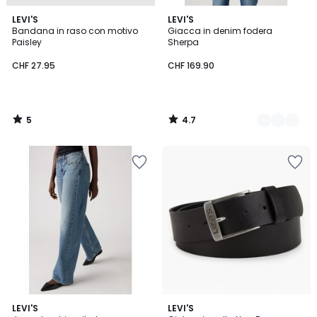
5
4.7
LEVI'S
3
LEVI'S
/
/ 5
Bandana in raso con motivo
Giacca in denim fodera
Colori
5
Paisley
Sherpa
CHF 27.95
CHF 169.90
5
4.7
/
/
5
5
4.8
4.4
2
LEVI'S
LEVI'S