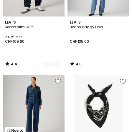
4.4
4.6
6
LEVI'S
LEVI'S
/ 5
/ 5
Jeans slim 511™
Jeans Baggy Dad
Colori
a partire da
CHF 109.90
CHF 135.00
4.4
4.6
/
/
5
5
Novità