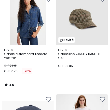
Novità
4.6
LEVI'S
LEVI'S
/ 5
Camicia stampata Teodora
Cappellino VARSITY BASEBALL
Western
CAP
CHF 94.95
CHF 38.95
CHF 75.96
-20%
4.6
/
5