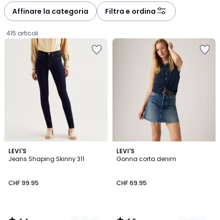
à
à
Affinare la categoria
Filtra e ordina
gauche
droite
415 articoli
4.4
4.8
4
LEVI'S
2
LEVI'S
/ 5
/ 5
Jeans Shaping Skinny 311
Gonna corta denim
Colori
Colori
CHF
CHF 99.95
CHF 69.95
99.95.