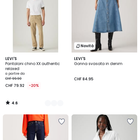
Novità
4.6
2
LEVI'S
LEVI'S
/ 5
Pantaloni chino XX authentic
Gonna svasata in denim
Colori
relaxed
a partire da
CHF 99.90
CHF 84.95
CHF 79.92
-20%
4.6
/
5