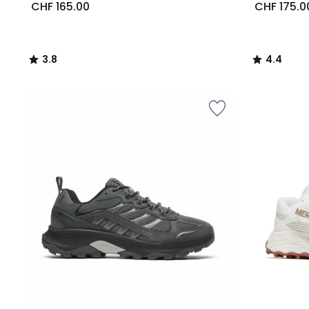
CHF 165.00
CHF 175.0
3.8
4.4
/
/
5
5