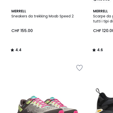
4.4
4.6
MERRELL
MERRELL
/ 5
/ 5
Sneakers da trekking Moab Speed 2
Scarpe da 
tutti i tipi 
CHF
CHF 155.00
CHF 120.0
155.00.
4.4
4.6
/
/
5
5