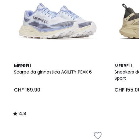
4.8
MERRELL
MERRELL
/ 5
Scarpe da ginnastica AGILITY PEAK 6
Sneakers d
Sport
CHF 169.90
CHF 155.0
4.8
/
5