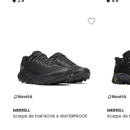
2.9
4.6
/
/
5
5
Novità
Novità
3.8
4.4
MERRELL
MERRELL
/ 5
/ 5
Scarpe da trail NOVA 4 WATERPROOF
Scarpe da 