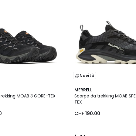
Novità
4.1
MERRELL
/ 5
trekking MOAB 3 GORE-TEX
Scarpe da trekking MOAB SP
TEX
0
CHF 190.00