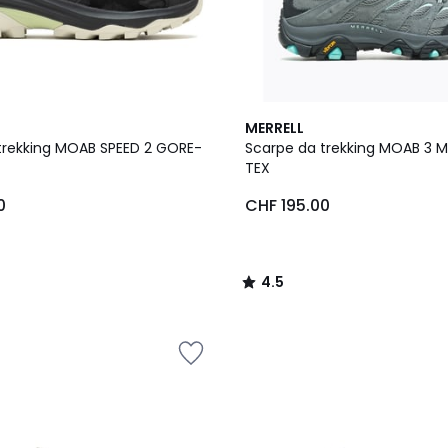
4.5
MERRELL
/ 5
trekking MOAB SPEED 2 GORE-
Scarpe da trekking MOAB 3 
TEX
0
CHF 195.00
4.5
/
5