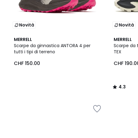
Novità
Novità
4.3
MERRELL
MERRELL
/ 5
Scarpe da ginnastica ANTORA 4 per
Scarpe da 
tutti i tipi di terreno
TEX
CHF 150.00
CHF 190.0
4.3
/
5