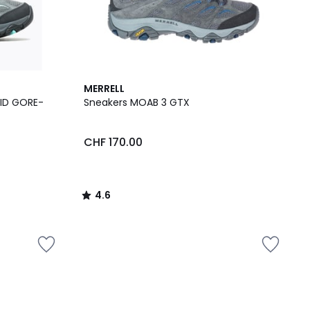
4.6
MERRELL
/ 5
MID GORE-
Sneakers MOAB 3 GTX
CHF 170.00
4.6
/
5