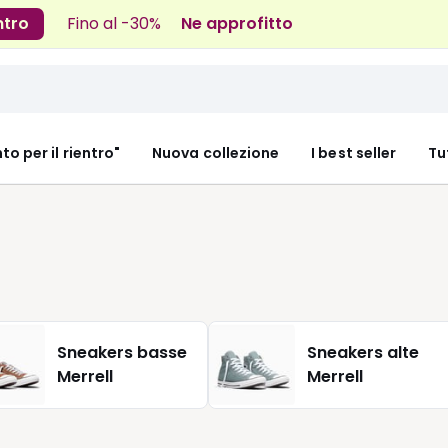
ntro
Fino al -30%
Ne approfitto
nto per il rientro"
Nuova collezione
I best seller
Tu
Sneakers basse
Sneakers alte
Merrell
Merrell