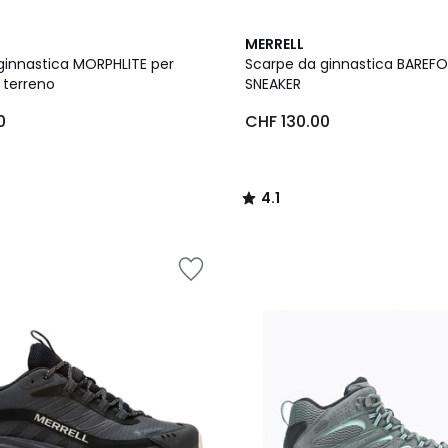
4.1
MERRELL
/ 5
ginnastica MORPHLITE per
Scarpe da ginnastica BARE
di terreno
SNEAKER
0
CHF 130.00
4.1
/
5