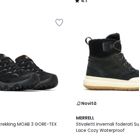
4.1
/
5
Novità
4.3
MERRELL
/ 5
trekking MOAB 3 GORE-TEX
Stivaletti invernali foderati 
Lace Cozy Waterproof