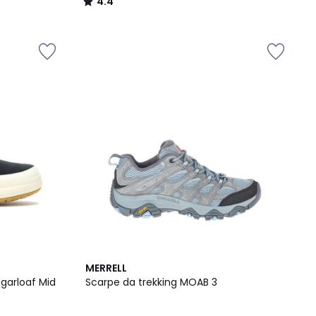
4.4
/
5
4.6
MERRELL
/ 5
Sugarloaf Mid
Scarpe da trekking MOAB 3