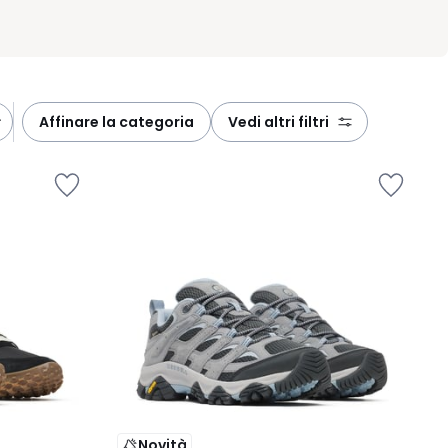
affinare la categoria
vedi altri filtri
Novità