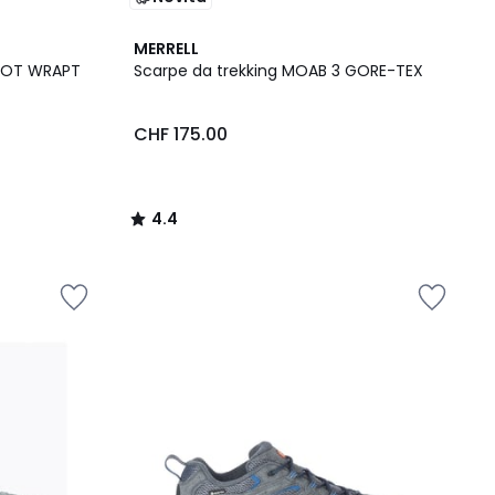
4.4
MERRELL
/ 5
FOOT WRAPT
Scarpe da trekking MOAB 3 GORE-TEX
CHF 175.00
4.4
/
5