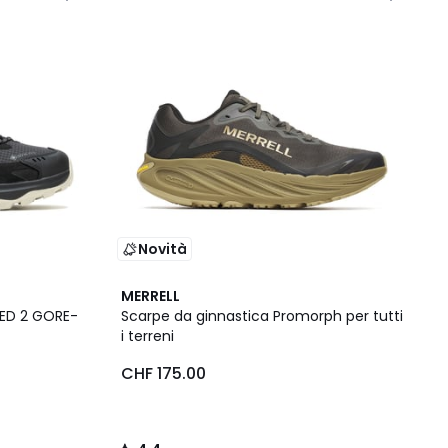
Novità
4.4
MERRELL
/ 5
EED 2 GORE-
Scarpe da ginnastica Promorph per tutti
i terreni
CHF 175.00