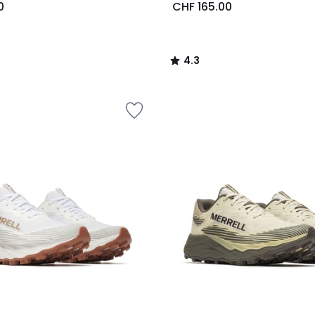
0
CHF 165.00
4.3
/
5