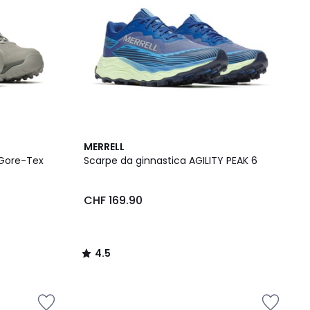
4.5
MERRELL
/ 5
 Gore-Tex
Scarpe da ginnastica AGILITY PEAK 6
CHF 169.90
4.5
/
5