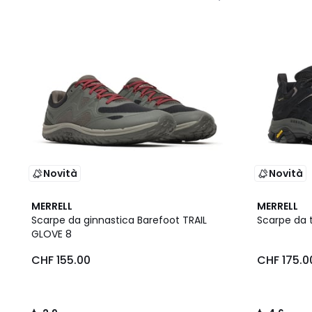
Novità
Novità
2.9
4.6
MERRELL
MERRELL
/ 5
/ 5
Scarpe da ginnastica Barefoot TRAIL
Scarpe da 
GLOVE 8
CHF 155.00
CHF 175.0