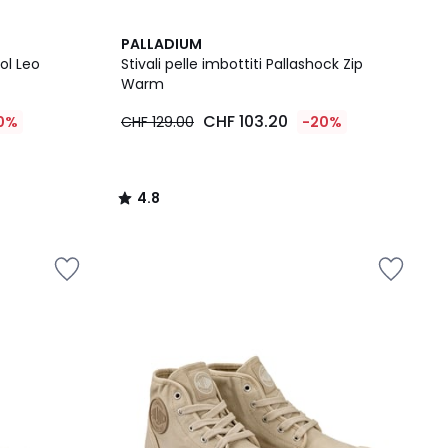
4.8
PALLADIUM
/ 5
ol Leo
Stivali pelle imbottiti Pallashock Zip
Warm
CHF 103.20
0%
CHF 129.00
-20%
4.8
/
5