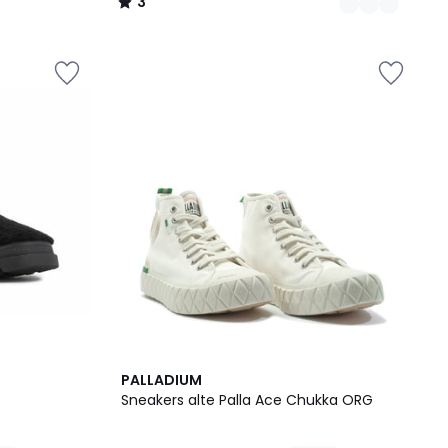
3
/
5
4
4.3
PALLADIUM
Colori
/ 5
Sneakers alte Palla Ace Chukka ORG