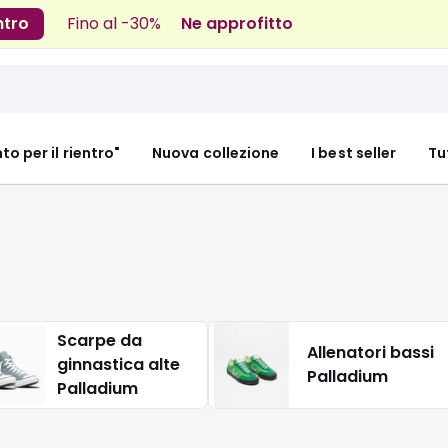
ntro
Fino al -30%
Ne approfitto
nto per il rientro"
Nuova collezione
I best seller
Tu
Scarpe da
Allenatori bassi
ginnastica alte
Palladium
Palladium