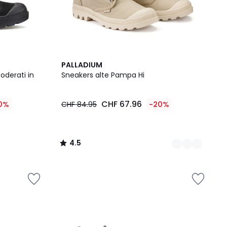
2
4.5
PALLADIUM
Colori
/ 5
oderati in
Sneakers alte Pampa Hi
CHF 67.96
0%
CHF 84.95
-20%
4.5
/
5