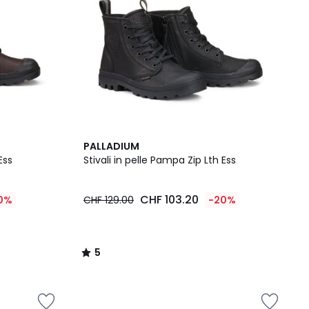
5
PALLADIUM
/
Ess
Stivali in pelle Pampa Zip Lth Ess
5
CHF 103.20
0%
CHF 129.00
-20%
5
/
5