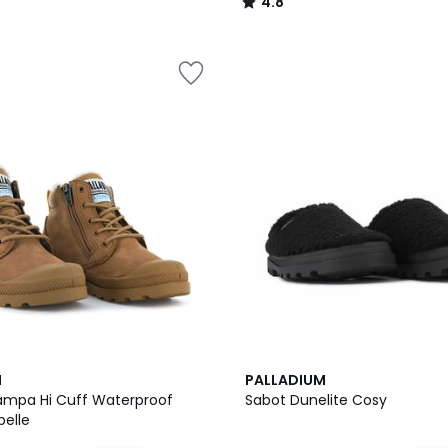
4.8
/
5
M
PALLADIUM
 Pampa Hi Cuff Waterproof
Sabot Dunelite Cosy
pelle