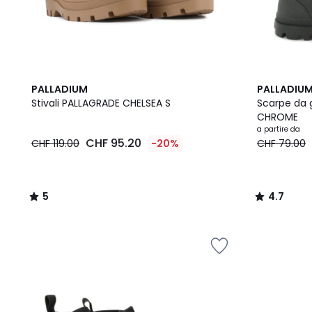
5
3
4.7
PALLADIUM
PALLADIU
/
Colori
/ 5
Stivali PALLAGRADE CHELSEA S
Scarpe da 
5
CHROME
a partire da
CHF 95.20
CHF 119.00
-20%
CHF 79.00
5
4.7
/
/
5
5