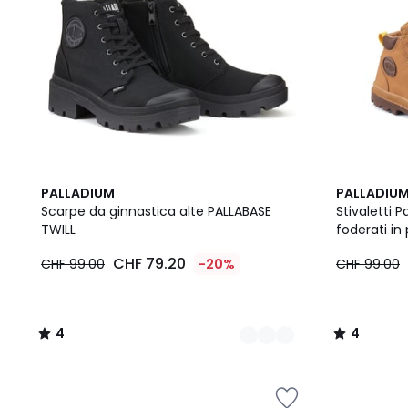
2
4
4
PALLADIUM
PALLADIU
Colori
/
/
Scarpe da ginnastica alte PALLABASE
Stivaletti
5
5
TWILL
foderati in 
CHF 79.20
CHF 99.00
-20%
CHF 99.00
4
4
/
/
5
5