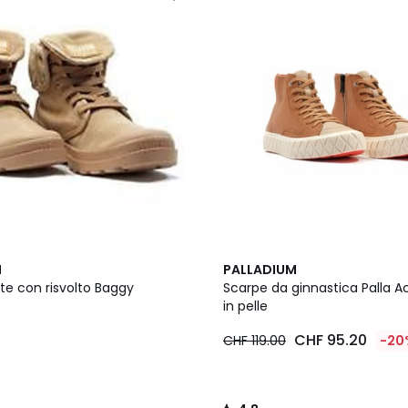
4.8
M
PALLADIUM
/ 5
te con risvolto Baggy
Scarpe da ginnastica Palla 
in pelle
0
CHF 95.20
CHF 119.00
-20