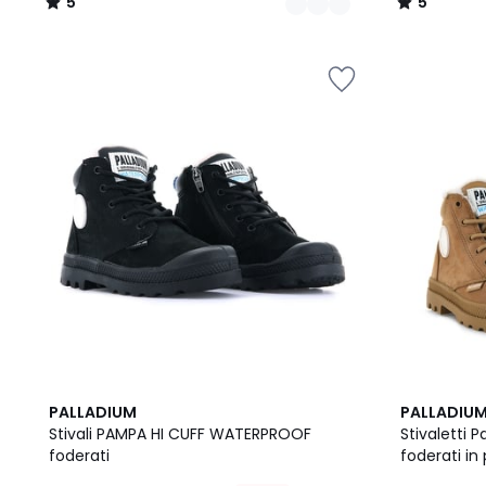
5
5
/
/
5
5
5
PALLADIUM
PALLADIU
/
Stivali PAMPA HI CUFF WATERPROOF
Stivaletti
5
foderati
foderati in 