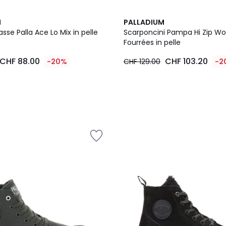
M
PALLADIUM
sse Palla Ace Lo Mix in pelle
Scarponcini Pampa Hi Zip Wo
Fourrées in pelle
CHF 88.00
CHF 103.20
-20%
CHF 129.00
-2