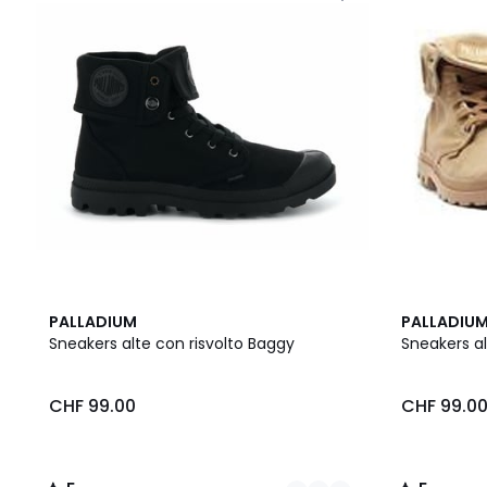
2
5
5
PALLADIUM
PALLADIU
Colori
/
/
Sneakers alte con risvolto Baggy
Sneakers al
5
5
CHF 99.00
CHF 99.0