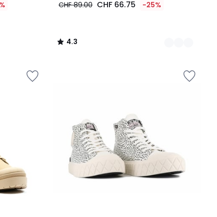
CHF 66.75
0%
CHF 89.00
-25%
4.3
/
5