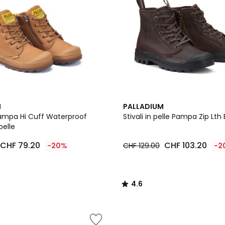
4.6
M
PALLADIUM
/ 5
 Pampa Hi Cuff Waterproof
Stivali in pelle Pampa Zip Lth 
pelle
CHF 79.20
CHF 103.20
-20%
CHF 129.00
-2
4.6
/
5