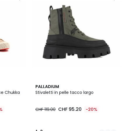
2
3
PALLADIUM
Colori
/
Ace Chukka
Stivaletti in pelle tacco largo
5
CHF 95.20
%
CHF 119.00
-20%