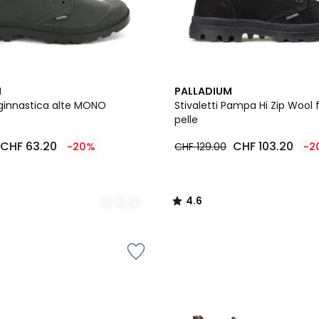
4.6
M
PALLADIUM
/ 5
ginnastica alte MONO
Stivaletti Pampa Hi Zip Wool f
pelle
CHF 63.20
CHF 103.20
-20%
CHF 129.00
-2
4.6
/
5