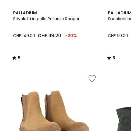
5
5
PALLADIUM
PALLADIU
/
/
Stivaletti in pelle Pallarise Ranger
Sneakers ba
5
5
CHF
CHF 119.20
CHF 149.00
-20%
CHF 110.00
119.20
invece
di
CHF
5
5
149.00
/
/
20%
5
5
di
riduzione
applicata.