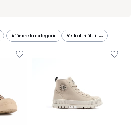
affinare la categoria
vedi altri filtri