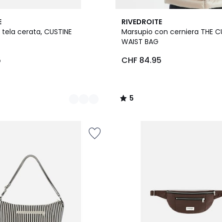
5
E
RIVEDROITE
/
 tela cerata, CUSTINE
Marsupio con cerniera THE C
5
WAIST BAG
5
CHF 84.95
5
/
5