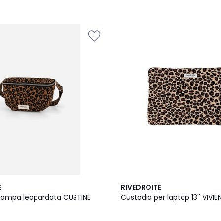
E
RIVEDROITE
tampa leopardata CUSTINE
Custodia per laptop 13'' VIVIE