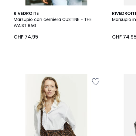
3
RIVEDROITE
RIVEDROIT
Colori
Marsupio con cerniera CUSTINE - THE
Marsupio in
WAIST BAG
CHF
CHF 74.95
CHF 74.9
74.95.