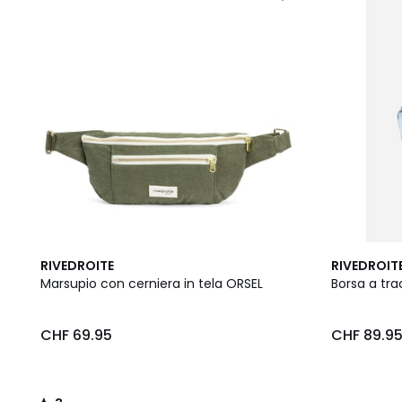
3
RIVEDROITE
RIVEDROIT
/
Marsupio con cerniera in tela ORSEL
Borsa a tra
5
CHF 69.95
CHF 89.9