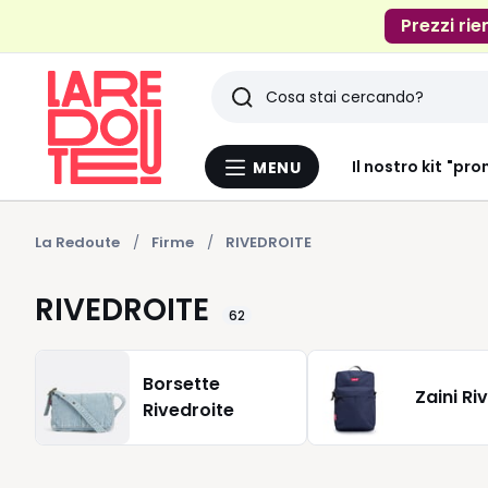
Prezzi rie
Ricerca
Ultimi
Il nostro kit "pro
MENU
Menu
articoli
La
Redoute
visti
La Redoute
Firme
RIVEDROITE
RIVEDROITE
62
Borsette
Zaini Ri
Rivedroite