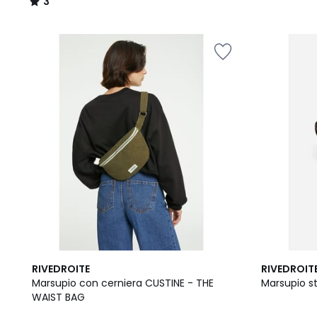
3
/
5
4
3.5
RIVEDROITE
RIVEDROIT
/
/ 5
Marsupio con cerniera CUSTINE - THE
Marsupio s
5
WAIST BAG