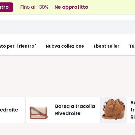
ntro
Fino al -30%
Ne approfitto
nto per il rientro"
Nuova collezione
I best seller
Tu
B
Borsa a tracolla
vedroite
t
Rivedroite
R