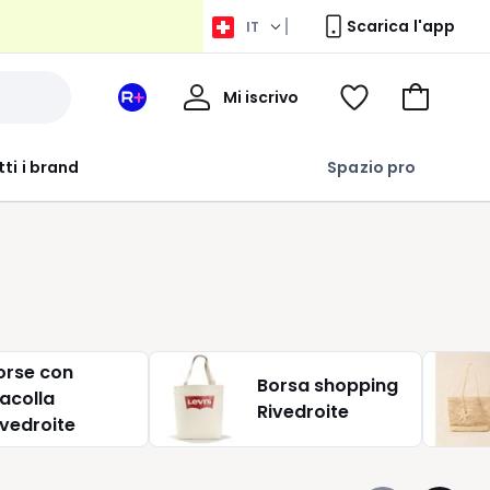
Scarica l'app
IT
Il
Mi iscrivo
Il
Voir
Vai
Mio
suo
ma
al
Profilo
spazio
wishlist
carrello
tti i brand
Spazio pro
La
Redoute
+
orse con
Borsa shopping
racolla
Rivedroite
ivedroite