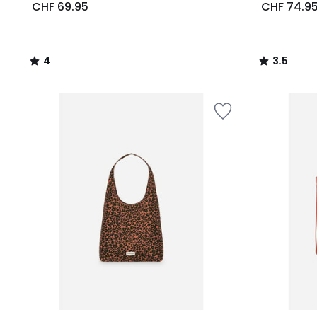
CHF 69.95
CHF 74.9
4
3.5
/
/
5
5