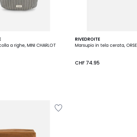
2
E
RIVEDROITE
Colori
colla a righe, MINI CHARLOT
Marsupio in tela cerata, ORSE
5
CHF 74.95