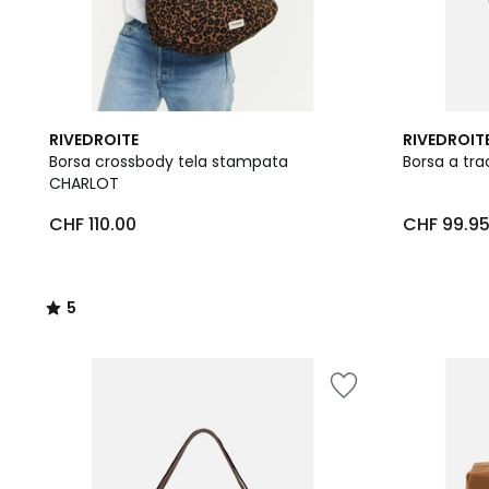
5
RIVEDROITE
RIVEDROIT
/
Borsa crossbody tela stampata
Borsa a tra
5
CHARLOT
CHF 110.00
CHF 99.9
5
/
5