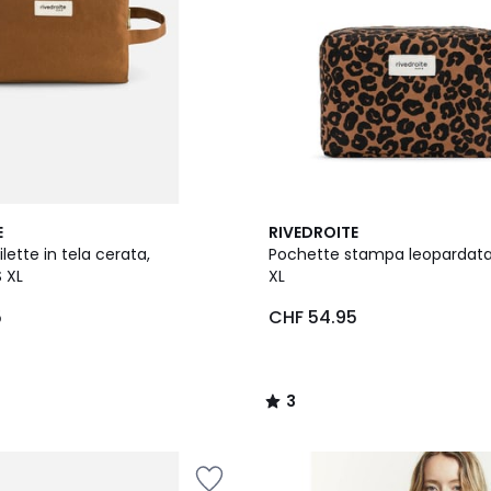
3
E
RIVEDROITE
/
lette in tela cerata,
Pochette stampa leopardat
5
 XL
XL
5
CHF 54.95
3
/
5