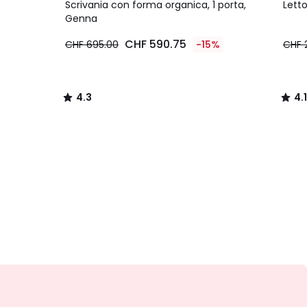
/ 5
/ 5
Scrivania con forma organica, 1 porta,
Letto
Genna
CHF 590.75
CHF 695.00
-15%
CHF 
4.3
4.1
/
/
5
5