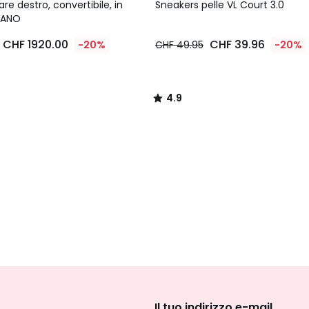
/ 5
re destro, convertibile, in
Sneakers pelle VL Court 3.0
 FANO
CHF 1920.00
CHF 39.96
-20%
CHF 49.95
-20%
4.9
/
5
Iscrizione
newsletter
Il tuo indirizzo e-mail