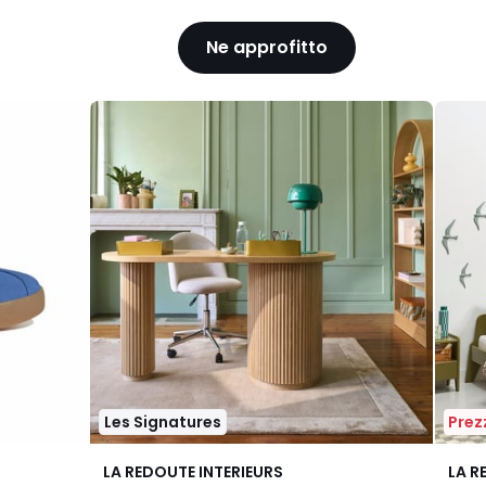
Ne approfitto
Les Signatures
Prezz
4.3
4.1
LA REDOUTE INTERIEURS
LA R