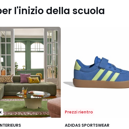
per l'inizio della scuola
x
Prezzi rientro
4.9
INTERIEURS
ADIDAS SPORTSWEAR