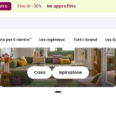
ntro
Fino al -30%
Ne approfitto
nto per il rientro"
Les ingénieux
Tutti i brand
Les S
Casa
Ispirazione