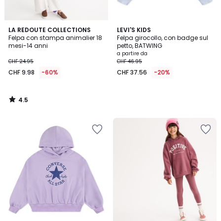
4.5
LA REDOUTE COLLECTIONS
LEVI'S KIDS
/ 5
Felpa con stampa animalier 18
Felpa girocollo, con badge sul
mesi-14 anni
petto, BATWING
a partire da
CHF 24.95
CHF 46.95
CHF 9.98
-60%
CHF 37.56
-20%
4.5
/
5