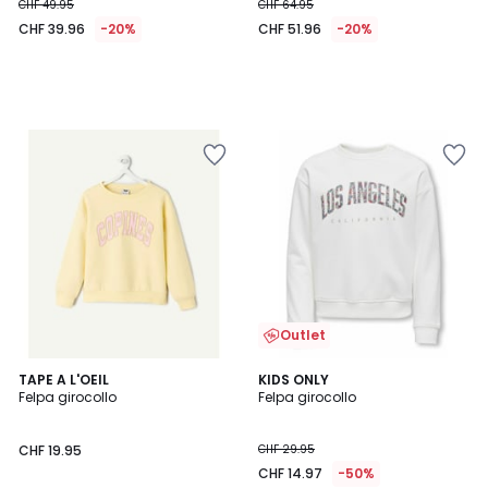
CHF 49.95
CHF 64.95
CHF 39.96
-20%
CHF 51.96
-20%
Outlet
2
TAPE A L'OEIL
2
KIDS ONLY
Felpa girocollo
Felpa girocollo
Colori
Colori
CHF 19.95
CHF 29.95
CHF 14.97
-50%