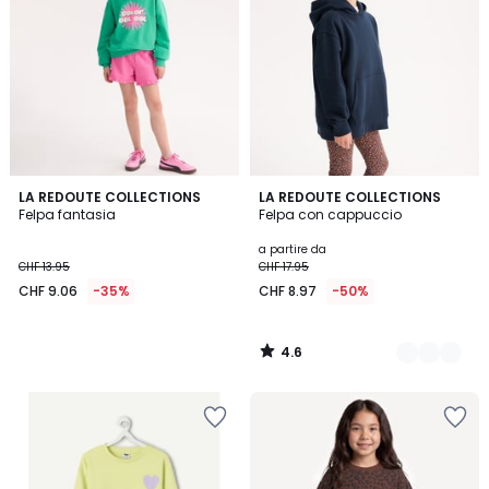
4.6
LA REDOUTE COLLECTIONS
5
LA REDOUTE COLLECTIONS
/ 5
Felpa fantasia
Felpa con cappuccio
Colori
a partire da
CHF 13.95
CHF 17.95
CHF 9.06
-35%
CHF 8.97
-50%
4.6
/
5