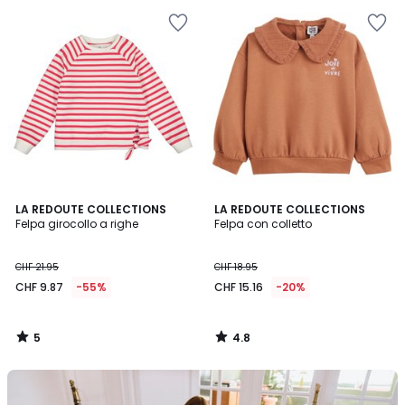
5
4.8
LA REDOUTE COLLECTIONS
LA REDOUTE COLLECTIONS
/
/ 5
Felpa girocollo a righe
Felpa con colletto
5
CHF 21.95
CHF 18.95
CHF 9.87
-55%
CHF 15.16
-20%
5
4.8
/
/
5
5
Il
nostro