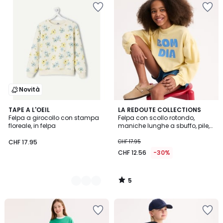
Novità
5
2
TAPE A L'OEIL
LA REDOUTE COLLECTIONS
/
Felpa a girocollo con stampa
Felpa con scollo rotondo,
Colori
5
floreale, in felpa
maniche lunghe a sbuffo, pile,
testo stampato sul davanti
CHF 17.95
CHF 17.95
CHF 12.56
-30%
5
/
5