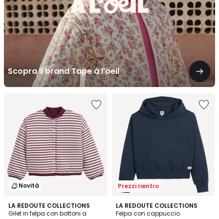
Scopra il brand Tape à l'oeil
Novità
Prezzi rientro
LA REDOUTE COLLECTIONS
3
LA REDOUTE COLLECTIONS
Gilet in felpa con bottoni a
Felpa con cappuccio
Colori