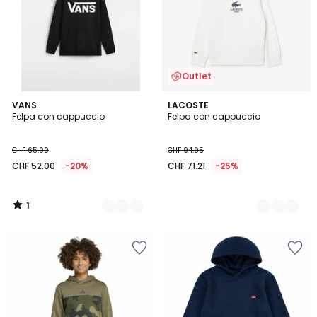
Outlet
1
2
VANS
2
LACOSTE
/
Felpa con cappuccio
Felpa con cappuccio
Colori
Colori
5
CHF 65.00
CHF 94.95
CHF 52.00
-20%
CHF 71.21
-25%
1
/
5