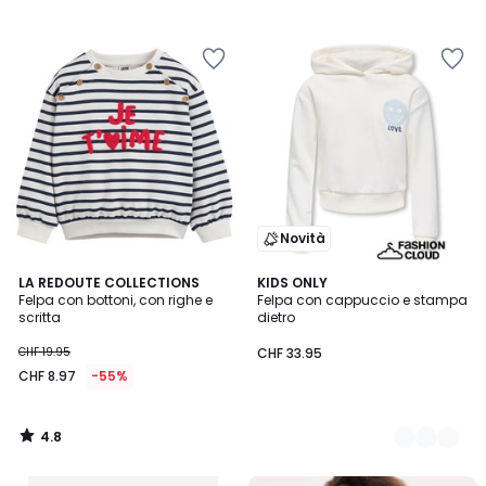
/
5
Novità
4.8
LA REDOUTE COLLECTIONS
2
KIDS ONLY
/ 5
Felpa con bottoni, con righe e
Felpa con cappuccio e stampa
Colori
scritta
dietro
CHF 19.95
CHF 33.95
CHF 8.97
-55%
4.8
/
5