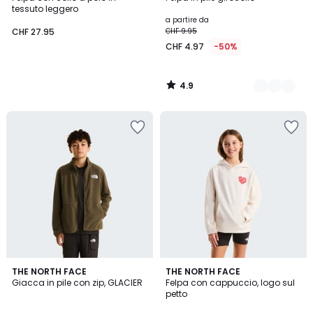
Colori
tessuto leggero
a partire da
CHF 27.95
CHF 9.95
CHF 4.97
-50%
4.9
/
5
THE NORTH FACE
THE NORTH FACE
Giacca in pile con zip, GLACIER
Felpa con cappuccio, logo sul
petto