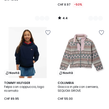
CHF 8.97
-50%
4.4
/
5
Novità
Novità
2
TOMMY HILFIGER
COLUMBIA
Felpa con cappuccio, logo
Giacca in pile con cerniera,
Colori
ricamato
SEQUOIA GROVE
CHF 89.95
CHF 55.00