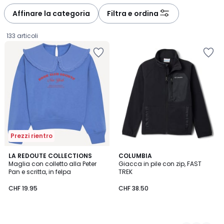
Affinare la categoria
Filtra e ordina
133 articoli
Prezzi rientro
LA REDOUTE COLLECTIONS
3
COLUMBIA
Maglia con colletto alla Peter
Giacca in pile con zip, FAST
Colori
Pan e scritta, in felpa
TREK
CHF
CHF 19.95
CHF 38.50
19.95.