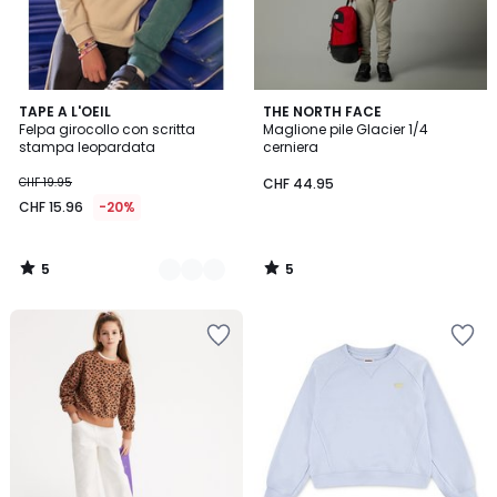
5
5
2
TAPE A L'OEIL
THE NORTH FACE
/
/
Felpa girocollo con scritta
Maglione pile Glacier 1/4
Colori
5
5
stampa leopardata
cerniera
CHF 19.95
CHF 44.95
CHF 15.96
-20%
5
5
/
/
5
5