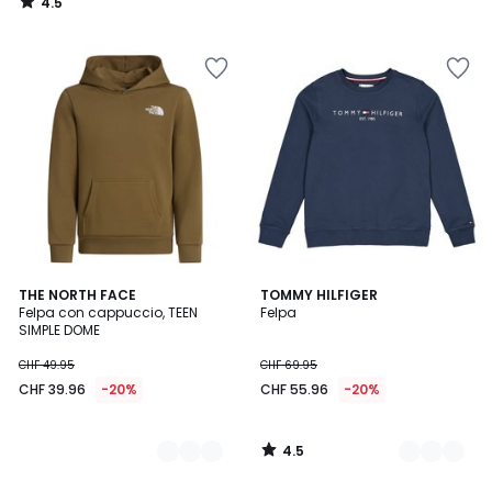
4.5
/
5
4.5
2
THE NORTH FACE
2
TOMMY HILFIGER
/ 5
Felpa con cappuccio, TEEN
Felpa
Colori
Colori
SIMPLE DOME
CHF 49.95
CHF 69.95
CHF 39.96
-20%
CHF 55.96
-20%
4.5
/
5