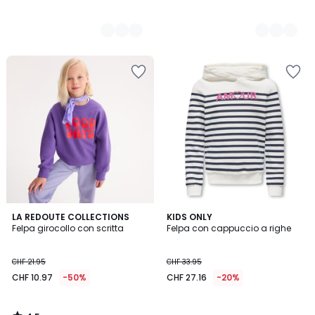
4.5
LA REDOUTE COLLECTIONS
KIDS ONLY
/ 5
Felpa girocollo con scritta
Felpa con cappuccio a righe
CHF 21.95
CHF 33.95
CHF 10.97
-50%
CHF 27.16
-20%