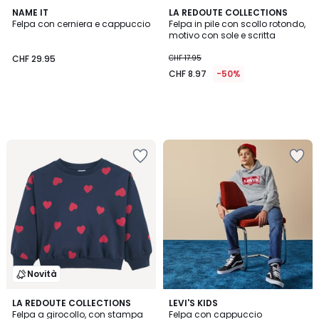
NAME IT
LA REDOUTE COLLECTIONS
Felpa con cerniera e cappuccio
Felpa in pile con scollo rotondo,
motivo con sole e scritta
CHF 29.95
CHF 17.95
CHF 8.97
-50%
Novità
3.9
LA REDOUTE COLLECTIONS
3
LEVI'S KIDS
/ 5
Felpa a girocollo, con stampa
Felpa con cappuccio
Colori