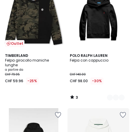
Outlet
3
TIMBERLAND
4
POLO RALPH LAUREN
/
Felpa girocollo maniche
Felpa con cappuccio
Colori
5
lunghe
a partire da
CHF 79.95
CHF 140.00
CHF 59.96
-25%
CHF 98.00
-30%
3
/
5