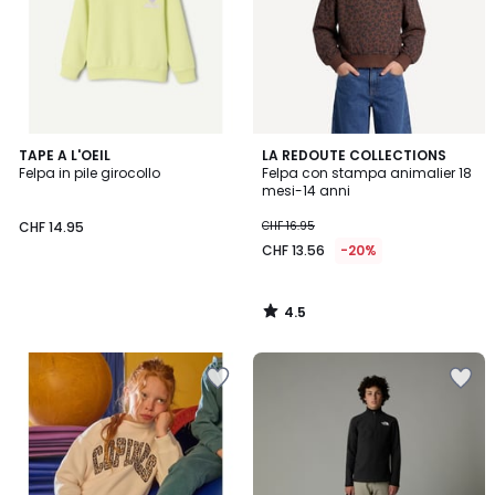
4.5
TAPE A L'OEIL
LA REDOUTE COLLECTIONS
/ 5
Felpa in pile girocollo
Felpa con stampa animalier 18
mesi-14 anni
CHF 14.95
CHF 16.95
CHF 13.56
-20%
4.5
/
5