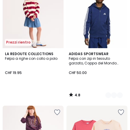
Prezzi rientro
4.8
LA REDOUTE COLLECTIONS
2
ADIDAS SPORTSWEAR
/ 5
Felpa a righe con collo a polo
Felpa con zip in tessuto
Colori
garzato, Coppa del Mondo
2026
CHF 19.95
CHF 50.00
4.8
/
5