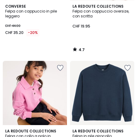
4.7
CONVERSE
LA REDOUTE COLLECTIONS
/ 5
Felpa con cappuccio in pile
Felpa con cappuccio oversize,
leggero
con scritta
CHF 44.00
CHF 19.95
CHF 35.20
-20%
4.7
/
5
4.9
LA REDOUTE COLLECTIONS
7
LA REDOUTE COLLECTIONS
/ 5
Felpa con collo a polo in
Felpa in pile girocollo