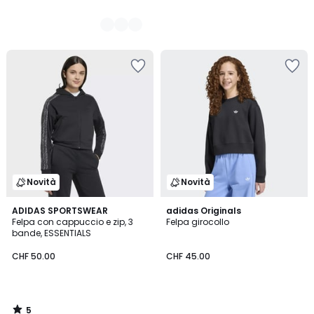
Novità
Novità
5
ADIDAS SPORTSWEAR
adidas Originals
/
Felpa con cappuccio e zip, 3
Felpa girocollo
5
bande, ESSENTIALS
CHF 50.00
CHF 45.00
5