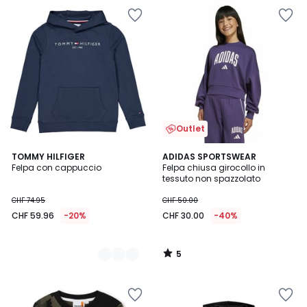
Outlet
5
2
TOMMY HILFIGER
ADIDAS SPORTSWEAR
/
Felpa con cappuccio
Felpa chiusa girocollo in
Colori
5
tessuto non spazzolato
CHF 74.95
CHF 50.00
CHF 59.96
-20%
CHF 30.00
-40%
5
/
5