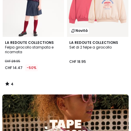
Novità
4
LA REDOUTE COLLECTIONS
LA REDOUTE COLLECTIONS
/
Felpa girocollo stampata e
Set di 2 felpe a girocollo
5
ricamata
CHF 28.95
CHF 18.95
CHF 14.47
-50%
4
/
5
Scopra
il
brand
Tape
à
l'oeil