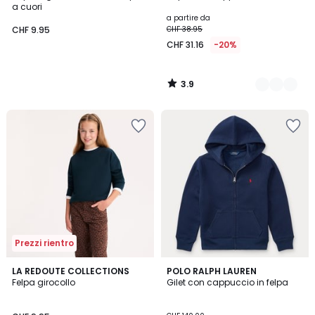
a cuori
a partire da
CHF 9.95
CHF 38.95
CHF 31.16
-20%
3.9
/
5
Prezzi rientro
4.3
5
LA REDOUTE COLLECTIONS
2
POLO RALPH LAUREN
/ 5
Felpa girocollo
Gilet con cappuccio in felpa
Colori
Colori