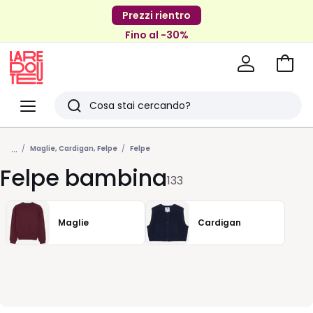
Prezzi rientro
Fino al -30%
Vai
al
La
carrel
Redoute
Menu
Ricerca
Ultimi
...
articoli
Maglie, Cardigan, Felpe
Felpe
Felpe bambina
visti
133
Maglie
Cardigan