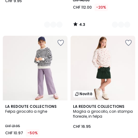
CHF 9.95
CHF 140.00
CHF 112.00
-20%
4.3
/
5
Novità
4.7
2
LA REDOUTE COLLECTIONS
LA REDOUTE COLLECTIONS
/ 5
Felpa girocollo a righe
Maglia a girocollo, con stampa
Colori
floreale, in felpa
CHF 21.95
CHF 16.95
CHF 10.97
-50%