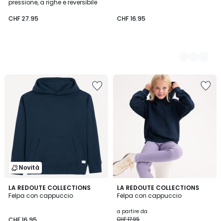
pressione, a righe e reversibile
CHF 27.95
CHF 16.95
Novità
4.4
5
LA REDOUTE COLLECTIONS
4
LA REDOUTE COLLECTIONS
/ 5
Felpa con cappuccio
Felpa con cappuccio
Colori
Colori
a partire da
CHF 16.95
CHF 17.95