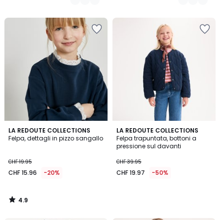
4.9
LA REDOUTE COLLECTIONS
LA REDOUTE COLLECTIONS
/ 5
Felpa, dettagli in pizzo sangallo
Felpa trapuntata, bottoni a
pressione sul davanti
CHF 19.95
CHF 39.95
CHF 15.96
-20%
CHF 19.97
-50%
4.9
/
5