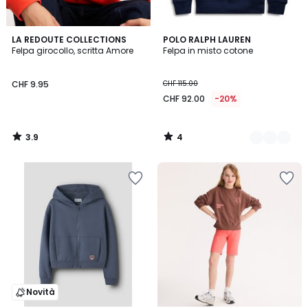
3.9
4
LA REDOUTE COLLECTIONS
3
POLO RALPH LAUREN
/ 5
/
Felpa girocollo, scritta Amore
Felpa in misto cotone
Colori
5
CHF 9.95
CHF 115.00
CHF 92.00
-20%
3.9
4
/
/
5
5
Novità