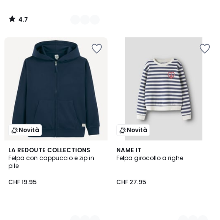
4.7
/
5
Novità
Novità
4
LA REDOUTE COLLECTIONS
2
NAME IT
Felpa con cappuccio e zip in
Felpa girocollo a righe
Colori
Colori
pile
CHF 19.95
CHF 27.95