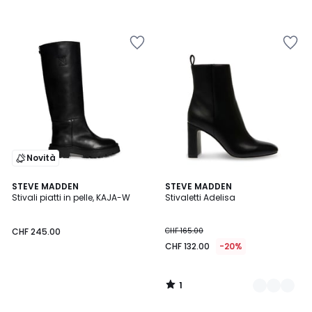
245.00
20%
di
riduzione
applicata.
Novità
1
STEVE MADDEN
2
STEVE MADDEN
/
Stivali piatti in pelle, KAJA-W
Stivaletti Adelisa
Colori
5
CHF 245.00
CHF 165.00
CHF 132.00
-20%
1
/
5