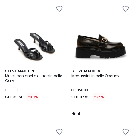
4
STEVE MADDEN
STEVE MADDEN
/
Mules con anello alluce in pelle
Mocassini in pelle Occupy
5
Cary
CHF 115.00
CHF 150.00
CHF 80.50
-30%
CHF 112.50
-25%
4
/
5