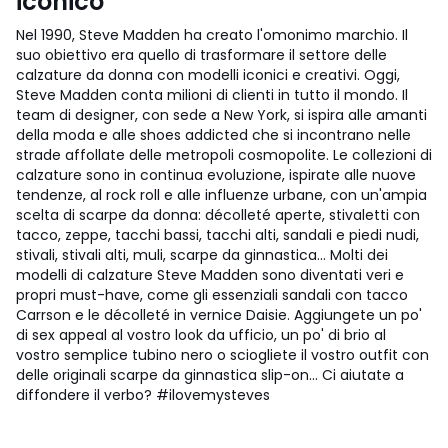
iconico
Nel 1990, Steve Madden ha creato l'omonimo marchio. Il
suo obiettivo era quello di trasformare il settore delle
calzature da donna con modelli iconici e creativi. Oggi,
Steve Madden conta milioni di clienti in tutto il mondo. Il
team di designer, con sede a New York, si ispira alle amanti
della moda e alle shoes addicted che si incontrano nelle
strade affollate delle metropoli cosmopolite. Le collezioni di
calzature sono in continua evoluzione, ispirate alle nuove
tendenze, al rock roll e alle influenze urbane, con un'ampia
scelta di scarpe da donna: décolleté aperte, stivaletti con
tacco, zeppe, tacchi bassi, tacchi alti, sandali e piedi nudi,
stivali, stivali alti, muli, scarpe da ginnastica... Molti dei
modelli di calzature Steve Madden sono diventati veri e
propri must-have, come gli essenziali sandali con tacco
Carrson e le décolleté in vernice Daisie. Aggiungete un po'
di sex appeal al vostro look da ufficio, un po' di brio al
vostro semplice tubino nero o sciogliete il vostro outfit con
delle originali scarpe da ginnastica slip-on... Ci aiutate a
diffondere il verbo? #ilovemysteves