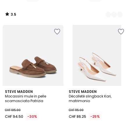
3.5
/
5
STEVE MADDEN
STEVE MADDEN
Mocassini mule in pelle
Décolleté slingback Kari,
scamosciata Patrizia
matrimonio
CHF 135.00
CHF 115.00
CHF 94.50
-30%
CHF 86.25
-25%