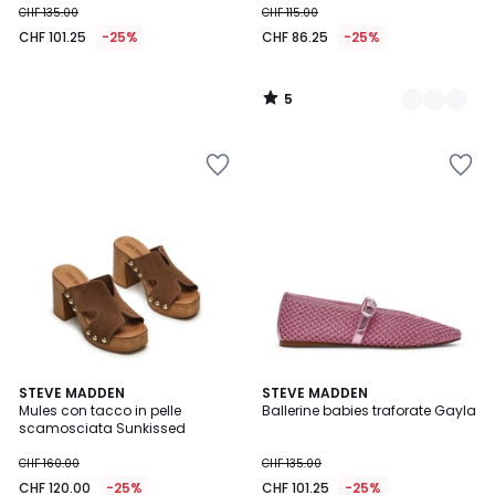
CHF 135.00
CHF 115.00
CHF 101.25
-25%
CHF 86.25
-25%
5
/
5
3.5
STEVE MADDEN
2
STEVE MADDEN
/ 5
Mules con tacco in pelle
Ballerine babies traforate Gayla
Colori
scamosciata Sunkissed
CHF 160.00
CHF 135.00
CHF 120.00
-25%
CHF 101.25
-25%