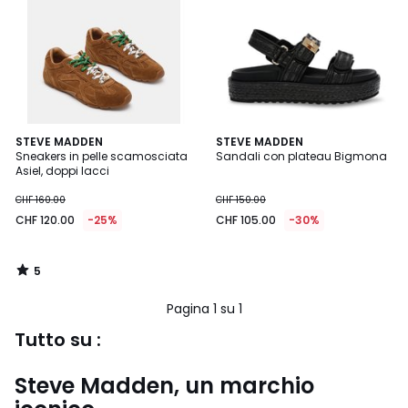
5
STEVE MADDEN
STEVE MADDEN
/
Sneakers in pelle scamosciata
Sandali con plateau Bigmona
5
Asiel, doppi lacci
CHF 160.00
CHF 150.00
CHF 120.00
-25%
CHF 105.00
-30%
5
/
5
Pagina 1 su 1
Tutto su :
Steve Madden, un marchio