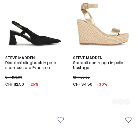
STEVE MADDEN
2
STEVE MADDEN
Décolleté slingback in pelle
Sandali con zeppa in pelle
Colori
scamosciata Evanston
Upstage
CHF 150.00
CHF 135.00
CHF 112.50
-25%
CHF 94.50
-30%