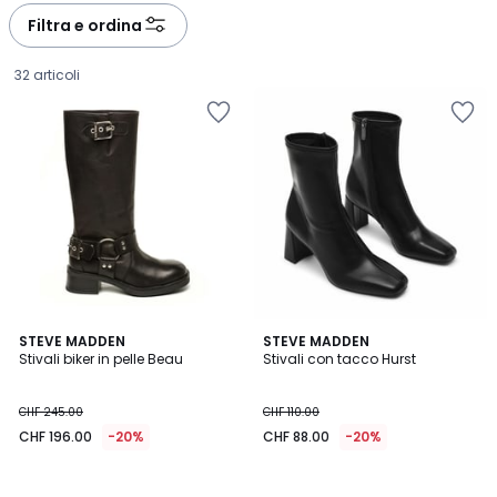
à
à
Filtra e ordina
gauche
droite
32 articoli
STEVE MADDEN
STEVE MADDEN
Stivali biker in pelle Beau
Stivali con tacco Hurst
CHF
CHF 245.00
CHF 110.00
196.00
CHF 196.00
-20%
CHF 88.00
-20%
invece
di
CHF