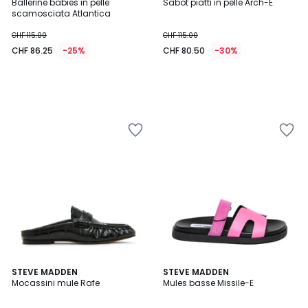
Ballerine babies in pelle
Sabot piatti in pelle Arch-E
scamosciata Atlantica
CHF 115.00
CHF 115.00
CHF 86.25
-25%
CHF 80.50
-30%
5
STEVE MADDEN
2
STEVE MADDEN
/
Mocassini mule Rafe
Mules basse Missile-E
Colori
5