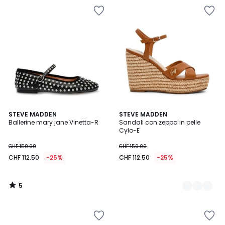
5
STEVE MADDEN
2
STEVE MADDEN
/
Ballerine mary jane Vinetta-R
Sandali con zeppa in pelle
Colori
5
Cylo-E
CHF 150.00
CHF 150.00
CHF 112.50
-25%
CHF 112.50
-25%
5
/
5