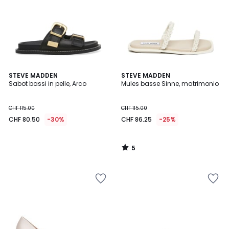
5
STEVE MADDEN
STEVE MADDEN
/
Sabot bassi in pelle, Arco
Mules basse Sinne, matrimonio
5
CHF 115.00
CHF 115.00
CHF 80.50
-30%
CHF 86.25
-25%
5
/
5