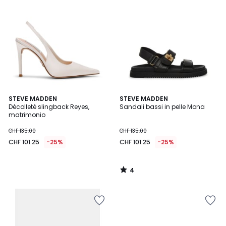
4
STEVE MADDEN
STEVE MADDEN
/
Décolleté slingback Reyes,
Sandali bassi in pelle Mona
5
matrimonio
CHF 135.00
CHF 135.00
CHF 101.25
-25%
CHF 101.25
-25%
4
/
5