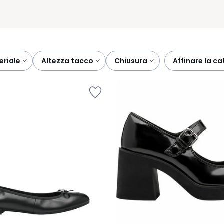
teriale
altezza tacco
chiusura
affinare la c