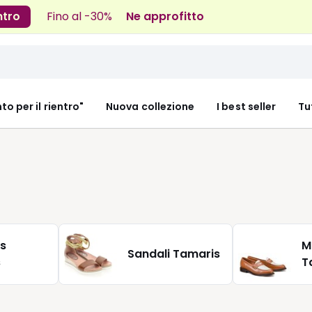
ntro
Fino al -30%
Ne approfitto
nto per il rientro"
Nuova collezione
I best seller
Tu
s
M
Sandali Tamaris
s
T