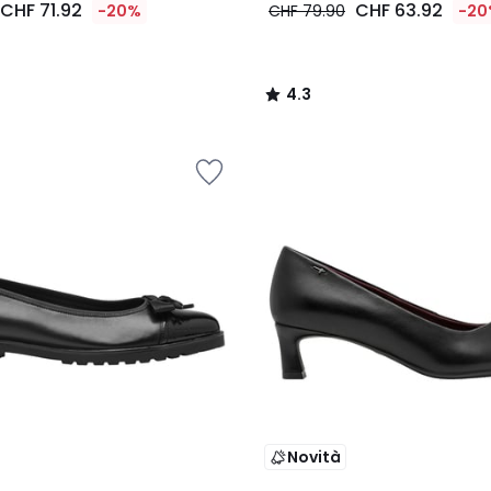
CHF 71.92
CHF 63.92
-20%
CHF 79.90
-20
4.3
/
5
Novità