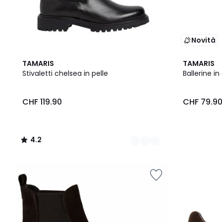
Novità
3
4.2
2
TAMARIS
TAMARIS
Colori
/ 5
Colori
Stivaletti chelsea in pelle
Ballerine 
CHF 119.90
CHF 79.9
4.2
/
5