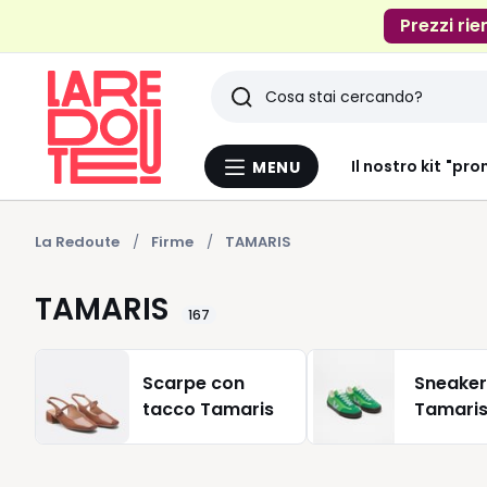
Prezzi rie
Ricerca
Ultimi
Il nostro kit "pro
MENU
Menu
articoli
La
Redoute
visti
La Redoute
Firme
TAMARIS
TAMARIS
167
Scarpe con
Sneaker
tacco Tamaris
Tamari