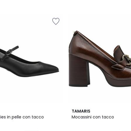
4.3
TAMARIS
/ 5
es in pelle con tacco
Mocassini con tacco