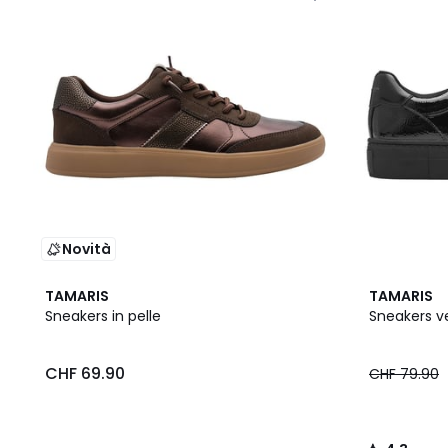
Novità
4.3
TAMARIS
TAMARIS
/ 5
Sneakers in pelle
Sneakers v
CHF 69.90
CHF 79.90