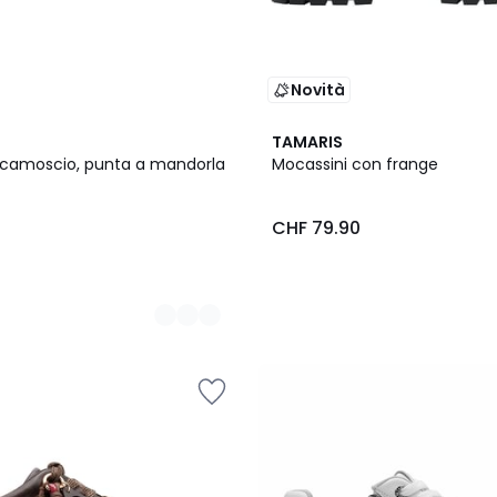
Novità
TAMARIS
in camoscio, punta a mandorla
Mocassini con frange
0
CHF 79.90