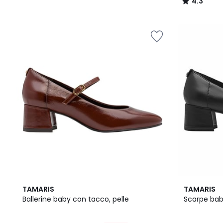
4.3
/
5
2
5
TAMARIS
TAMARIS
Colori
/
Ballerine baby con tacco, pelle
Scarpe babi
5