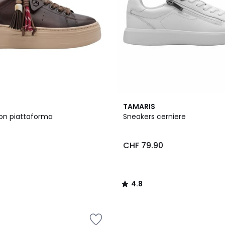
4.8
TAMARIS
/ 5
on piattaforma
Sneakers cerniere
0
CHF 79.90
4.8
/
5