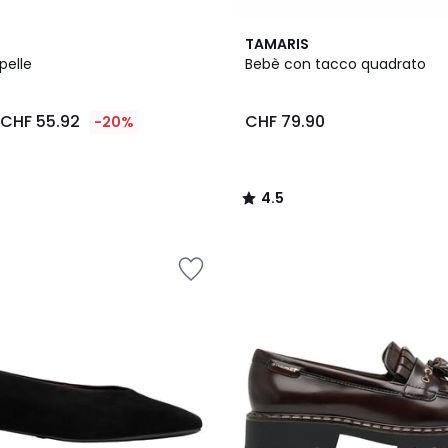
2
4.5
TAMARIS
Colori
/ 5
 pelle
Bebè con tacco quadrato
CHF 55.92
CHF 79.90
-20%
4.5
/
5