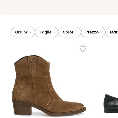
Ordina
taglie
colori
prezzo
ma