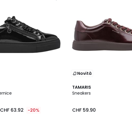
Novità
2
TAMARIS
Colori
ernice
Sneakers
CHF 63.92
CHF 59.90
-20%