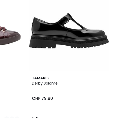
5
TAMARIS
/
Derby Salomé
5
CHF 79.90