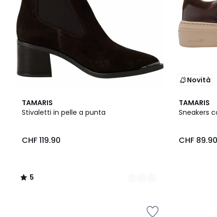
Novità
2
5
TAMARIS
TAMARIS
Colori
/
Stivaletti in pelle a punta
Sneakers c
5
CHF 119.90
CHF 89.9
5
/
5