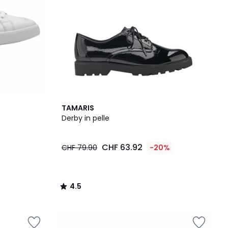
4.5
TAMARIS
/ 5
Derby in pelle
CHF 63.92
CHF 79.90
-20%
4.5
/
5