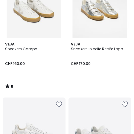
5
VEJA
VEJA
/
Sneakers Campo
Sneakers in pelle Recife Logo
5
CHF 160.00
CHF 170.00
5
/
5