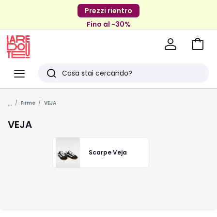
Prezzi rientro
Fino al -30%
Vai
al
La
carrel
Redoute
Menu
Ricerca
Ultimi
...
articoli
Firme
VEJA
visti
VEJA
Scarpe Veja