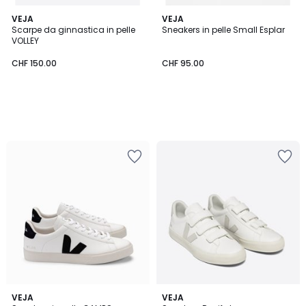
VEJA
VEJA
Scarpe da ginnastica in pelle
Sneakers in pelle Small Esplar
VOLLEY
CHF 150.00
CHF 95.00
4.2
4.3
VEJA
VEJA