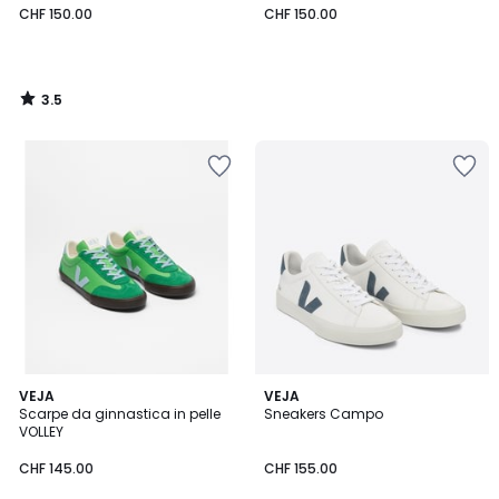
CHF 150.00
CHF 150.00
3.5
/
5
4.3
VEJA
VEJA
/ 5
Scarpe da ginnastica in pelle
Sneakers Campo
VOLLEY
CHF 145.00
CHF 155.00