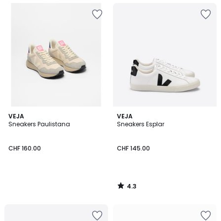
4.3
VEJA
VEJA
/ 5
Sneakers Paulistana
Sneakers Esplar
CHF 160.00
CHF 145.00
4.3
/
5