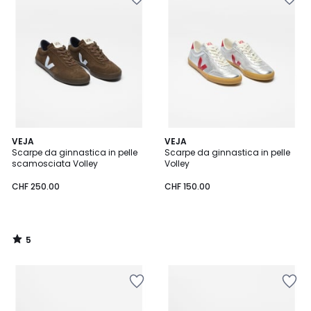
5
VEJA
VEJA
/
Scarpe da ginnastica in pelle
Scarpe da ginnastica in pelle
5
scamosciata Volley
Volley
CHF 250.00
CHF 150.00
5
/
5