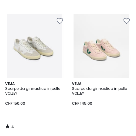
4
VEJA
VEJA
/
Scarpe da ginnastica in pelle
Scarpe da ginnastica in pelle
5
VOLLEY
VOLLEY
CHF 150.00
CHF 145.00
4
/
5