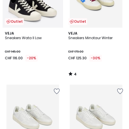
Outlet
Outlet
4
VEJA
VEJA
/
Sneakers Wata II Low
Sneakers Minotaur Winter
5
CHF 145.00
CHF 179.00
CHF 116.00
-20%
CHF 125.30
-30%
4
/
5