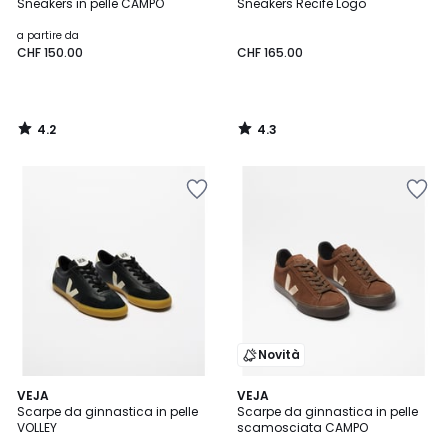
/ 5
/ 5
Sneakers in pelle CAMPO
Sneakers Recife Logo
a partire da
CHF 150.00
CHF 165.00
4.2
4.3
/
/
5
5
Novità
3.5
VEJA
VEJA
/ 5
Scarpe da ginnastica in pelle
Scarpe da ginnastica in pelle
VOLLEY
scamosciata CAMPO