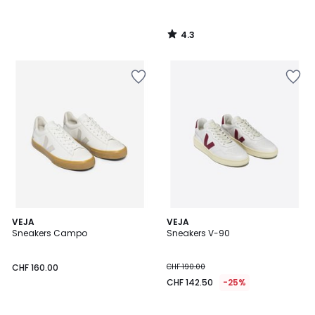
4.3
/
5
VEJA
VEJA
Sneakers Campo
Sneakers V-90
CHF 160.00
CHF 190.00
CHF 142.50
-25%