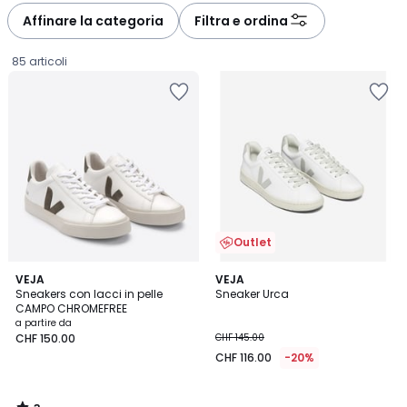
Affinare la categoria
Filtra e ordina
85 articoli
Outlet
3
VEJA
VEJA
/
Sneakers con lacci in pelle
Sneaker Urca
5
CAMPO CHROMEFREE
Prezzo
a partire da
CHF 150.00
CHF 145.00
a
CHF 116.00
-20%
partire
da
CHF