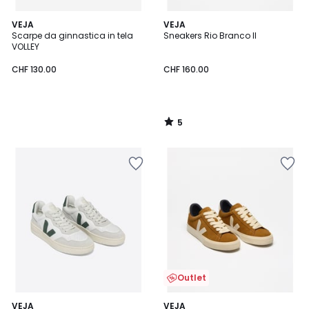
5
VEJA
VEJA
/
Scarpe da ginnastica in tela
Sneakers Rio Branco II
5
VOLLEY
CHF 130.00
CHF 160.00
5
/
5
Outlet
5
VEJA
VEJA