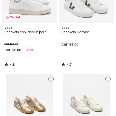
Outlet
4.8
4.7
VEJA
VEJA
/ 5
/ 5
Sneakers con lacci in pelle
Sneakers Campo
CHF 170.00
CHF 155.00
CHF 136.00
-20%
4.8
4.7
/
/
5
5