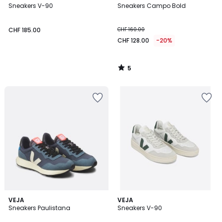
/
Sneakers V-90
Sneakers Campo Bold
5
CHF 185.00
CHF 160.00
CHF 128.00
-20%
5
/
5
VEJA
VEJA
Sneakers Paulistana
Sneakers V-90