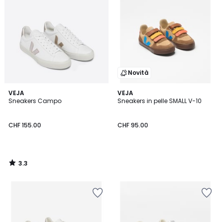
Novità
3.3
VEJA
VEJA
/ 5
Sneakers Campo
Sneakers in pelle SMALL V-10
CHF 155.00
CHF 95.00
3.3
/
5