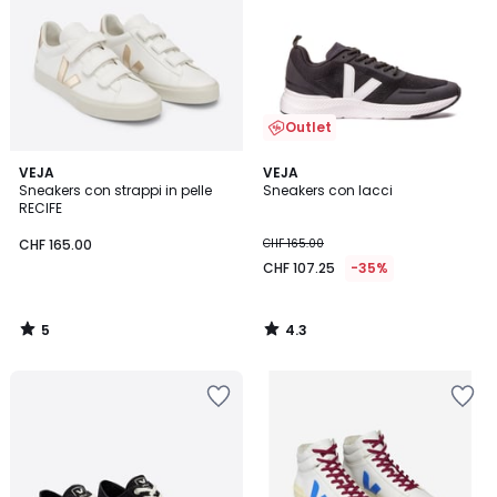
Outlet
5
4.3
VEJA
VEJA
/
/ 5
Sneakers con strappi in pelle
Sneakers con lacci
5
RECIFE
CHF 165.00
CHF 165.00
CHF 107.25
-35%
5
4.3
/
/
5
5