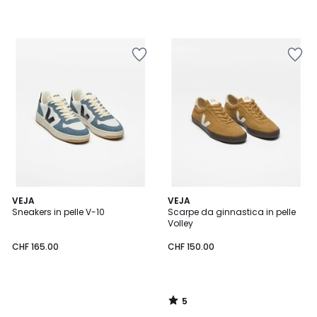
5
VEJA
VEJA
/
Sneakers in pelle V-10
Scarpe da ginnastica in pelle
5
Volley
CHF 165.00
CHF 150.00
5
/