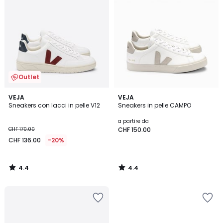
Outlet
4.4
4.4
VEJA
VEJA
/ 5
/ 5
Sneakers con lacci in pelle V12
Sneakers in pelle CAMPO
a partire da
CHF 170.00
CHF 150.00
CHF 136.00
-20%
4.4
4.4
/
/
5
5