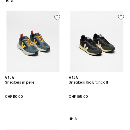
3
150.00.
/
5
3
VEJA
VEJA
/
Sneakers in pelle
Sneakers Rio Branco II
5
CHF 110.00
CHF 155.00
3
/
5