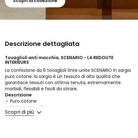
Scopri la collezione
Descrizione dettagliata
Tovaglioli anti macchia, SCENARIO - LA REDOUTE
INTERIEURS
La confezione da 6 tovaglioli tinte unite SCENARIO in sargia
puro cotone: la sargia é un tessuto di alta qualità che
garantisce tessuti con ottima tenuta, estremamente
morbidi, flessibili e facili da stirare.
Descrizione
• Puro cotone
• Finitura con orlo
Scopri di più
• Lavabile a 40°
• Trattamento anti macchia
Dimensioni
• 45 x 45 cm