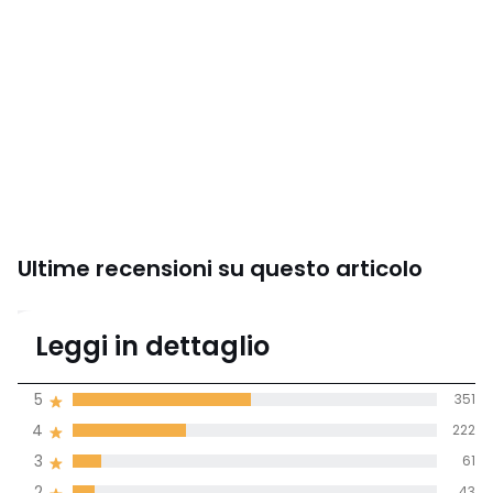
Ultime recensioni su questo articolo
4.1
Leggi in dettaglio
(720)
di media tenendo
5
351
conto di tutti i
4
222
paesi
3
61
Recensione 100% verificata,
2
43