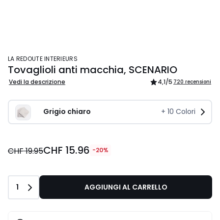
LA REDOUTE INTERIEURS
Tovaglioli anti macchia, SCENARIO
Vedi la descrizione
4,1
/5
720 recensioni
Grigio chiaro
+
10
Colori
CHF 15.96
CHF 19.95
-20%
Quantità
1
AGGIUNGI AL CARRELLO