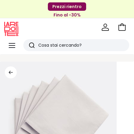
Prezzi rientro
Fino al -30%
Vai
al
La
carrel
Redoute
Menu
Ricerca
Ultimi
articoli
visti