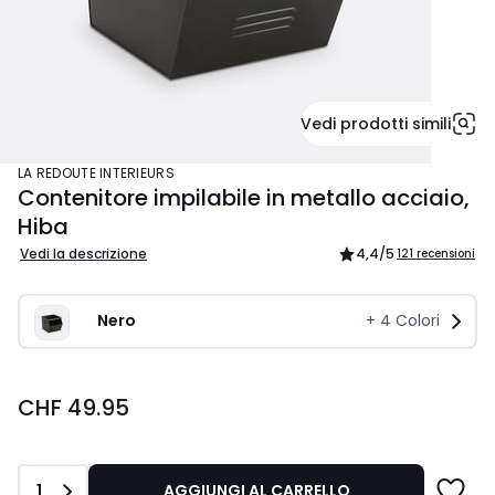
Vedi prodotti simili
LA REDOUTE INTERIEURS
Contenitore impilabile in metallo acciaio,
Hiba
Vedi la descrizione
4,4
/5
121 recensioni
Nero 
+
4
Colori
CHF
CHF 49.95
49.95.
Quantità
1
AGGIUNGI AL CARRELLO