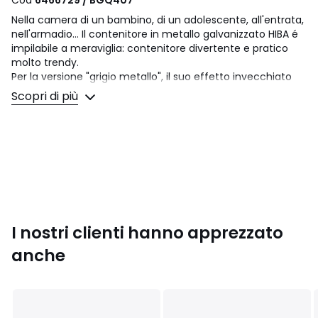
Cod
6466729 / BGQ407
Nella camera di un bambino, di un adolescente, all'entrata,
nell'armadio... Il contenitore in metallo galvanizzato HIBA é
impilabile a meraviglia: contenitore divertente e pratico
molto trendy.
Per la versione "grigio metallo", il suo effetto invecchiato
rende ogni articolo unico con le proprie irregolarità che gli
Scopri di più
conferiscono la sua singolarità.
Descrizione
• Metallo acciaio rivestito con vernice epossidica.
• Maniglie ai lati.
• Porte-etichetta al lato.
• Consegnato assemblato.
Dimensioni
I nostri clienti hanno apprezzato
• Larghezza: 33 cm
• Altezza: 30 cm
anche
• Profondità: 36 cm
Dimensioni e peso del collo
1 collo