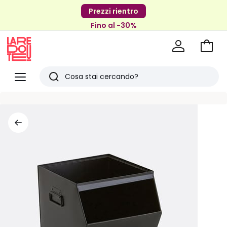
Prezzi rientro
Fino al -30%
Vai
al
La
carrel
Redoute
Menu
Ricerca
Ultimi
articoli
visti