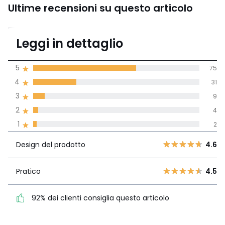
Ultime recensioni su questo articolo
4.4
Leggi in dettaglio
(121)
di media tenendo
5
75
conto di tutti i
4
31
paesi
3
9
Recensione 100% verificata,
2
4
La Redoute si impegna
1
2
Design del
5
75
4.6
prodotto
4
31
Design del prodotto
4.6
3
9
Pratico
4.5
2
Pratico
4.5
4
92% dei clienti consiglia
1
2
questo articolo
92% dei clienti consiglia questo articolo
Vedi i dettagli delle recensioni