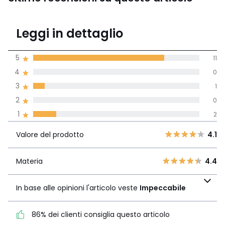
4.3
Leggi in dettaglio
(14)
di media tenendo
5
11
conto di tutti i
4
0
paesi
3
1
Recensione 100% verificata,
2
0
La Redoute si impegna
1
2
Valore del
5
11
4.1
prodotto
4
0
Valore del prodotto
4.1
3
1
Materia
4.4
2
Materia
4.4
0
In base alle opinioni
1
2
l'articolo veste
In base alle opinioni l'articolo veste
Impeccabile
Impeccabile
86% dei clienti consiglia questo articolo
86% dei clienti consiglia