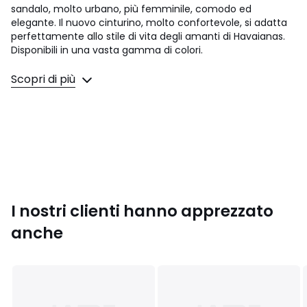
sandalo, molto urbano, più femminile, comodo ed
elegante. Il nuovo cinturino, molto confortevole, si adatta
perfettamente allo stile di vita degli amanti di Havaianas.
Disponibili in una vasta gamma di colori.
Dettagli prodotto
Scopri di più
• Tacco piatto
• Chiusura: Da infilare
• Punta rotonda
• Fabbricate in Brasile.
• Materiale della suola : Caoutchouc.
• Benefici: confortevole, resistente, leggera, resistente
all'acqua e antiscivolo.
• Cinturino a spina di pesce con greca, motivo a chicchi di
riso sulla parte superiore della suola e motivo a paglia di
I nostri clienti hanno apprezzato
riso sulla parte inferiore.
anche
Composizione e Manutenzione
• Tomaia: 100% pvc (policloruro di vinile)
• Fodera: 100% pvc (policloruro di vinile)
• Soletta: 100% caoutchouc
• Suola: 100% caoutchouc