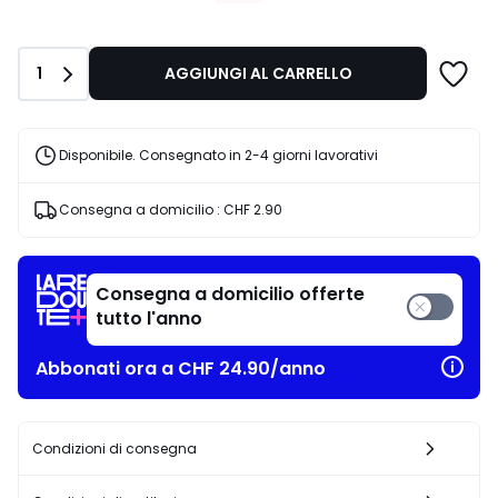
invece
di
CHF
Quantità
1
AGGIUNGI AL CARRELLO
34.95
20%
di
riduzione
Disponibile. Consegnato in 2-4 giorni lavorativi
applicata.
Consegna a domicilio :
CHF 2.90
Consegna a domicilio offerte
tutto l'anno
Abbonati ora a CHF 24.90/anno
Condizioni di consegna