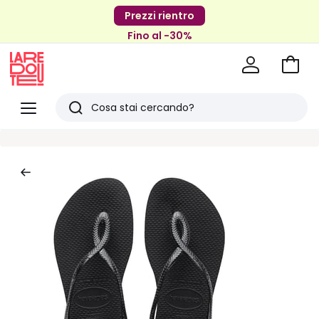
Prezzi rientro
Fino al -30%
Vai
al
La
carrel
Redoute
Menu
Ricerca
Ultimi
articoli
visti