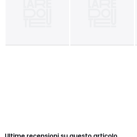
Colori
Nero
Taglia
35/36, 37/38, 39/40, 41/42
Ultime recensioni su questo articolo