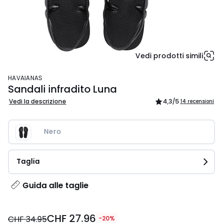
Vedi prodotti simili
HAVAIANAS
Sandali infradito Luna
Vedi la descrizione
4,3
/5
14 recensioni
Nero 
Taglia
Guida alle taglie
CHF
CHF 27.96
27.96
CHF 34.95
-20%