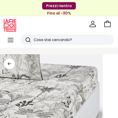
Prezzi rientro
Fino al -30%
Vai
al
La
carrel
Redoute
Menu
Ricerca
Ultimi
articoli
visti