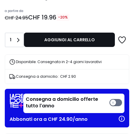
Prezzo
a partire da
CHF 19.96
a
CHF 24.95
-20%
partire
da
CHF
Quantità
1
AGGIUNGI AL CARRELLO
19.96
invece
di
CHF
Disponibile. Consegnato in 2-4 giorni lavorativi
24.95
20%
Consegna a domicilio :
CHF 2.90
di
riduzione
applicata.
Consegna a domicilio offerte
tutto l'anno
Abbonati ora a CHF 24.90/anno