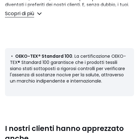
diventati i preferiti dei nostri clienti. E, senza dubbio, i tuoi.
Scopri di più
Un design interno firmato Juliette Pagnoux :
"Per creare la biancheria da letto Palmeira mi sono ispirato
ad antiche incisioni di paesaggi esotici. Il suo motivo
esclusivo è disegnato con linee bianche e nere. Una
giungla rigogliosa e fitta dove si nascondono scimmie,
lemuri e leopardi. Tessuto in percalle di puro cotone,
evidenziato da uno sbieco nero, Palmeira crea
•
OEKO-TEX® Standard 100
. La certificazione OEKO-
un'atmosfera esotica e grafica nella camera."
TEX® Standard 100 garantisce che i prodotti tessili
siano stati sottoposti a rigorosi controlli per verificare
Il percalle di cotone offre una piacevole sensazione di
l'assenza di sostanze nocive per la salute, attraverso
freschezza e leggerezza. La sua trama fitta lo rende
un marchio indipendente e internazionale.
particolarmente morbido per un comfort eccezionale. Un
materiale opaco, liscio e adorabile che si ammorbidirà nel
tempo.
Descrizione
• 100% cotone
• Percalle
I nostri clienti hanno apprezzato
• 80 fili/cm²: più il numero dei fili/cm² é elevato, più il
tessuto é di qualità
anche