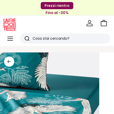
Prezzi rientro
Fino al -30%
Vai
al
La
carrel
Redoute
Menu
Ricerca
Ultimi
articoli
visti