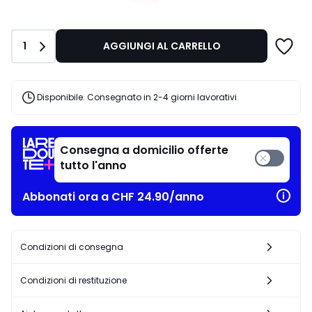
partire
da
CHF
Quantità
1
AGGIUNGI AL CARRELLO
23.16
invece
di
CHF
Disponibile. Consegnato in 2-4 giorni lavorativi
28.95
20%
di
riduzione
Consegna a domicilio offerte
applicata.
tutto l'anno
Abbonati ora a CHF 24.90/anno
Condizioni di consegna
Condizioni di restituzione