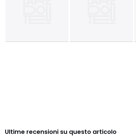
• Origine della fabbricazione (tessitura, tintura, stampa,
sartoria): Pakistan
Colori
Fantasia Blu Pavone
Taglia
180 x 290 cm, 240 x 290 cm, 270 x 290 cm
Ultime recensioni su questo articolo