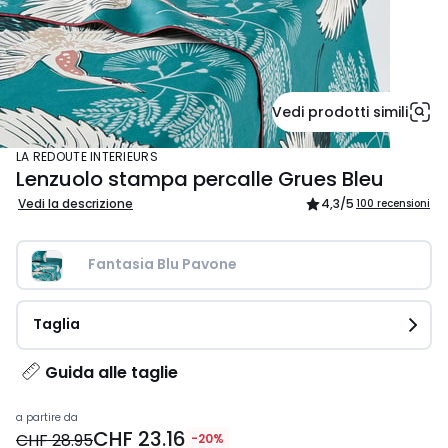
Vedi prodotti simili
LA REDOUTE INTERIEURS
Lenzuolo stampa percalle Grues Bleu
Vedi la descrizione
4,3
/5
100 recensioni
Fantasia Blu Pavone
Taglia
Guida alle taglie
Prezzo
a partire da
CHF 23.16
a
CHF 28.95
-20%