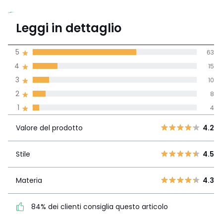
4.3
Leggi in dettaglio
(100)
di media tenendo
5
63
conto di tutti i
4
15
paesi
3
10
Recensione 100% verificata,
2
8
La Redoute si impegna
1
4
Valore del
5
63
4.2
prodotto
4
15
Valore del prodotto
4.2
3
10
Stile
4.5
2
Stile
4.5
8
1
4
Materia
4.3
Materia
4.3
84% dei clienti consiglia
questo articolo
84% dei clienti consiglia questo articolo