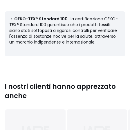
• 100% cotone
• Percalle
• 70 fili/cm²: più il numero dei fili/cm² é elevato, più il
•
OEKO-TEX® Standard 100
. La certificazione OEKO-
tessuto é di qualità
TEX® Standard 100 garantisce che i prodotti tessili
• Lenzuolo fantasia uccelli
siano stati sottoposti a rigorosi controlli per verificare
• Finitura con sbieco a contrasto
l'assenza di sostanze nocive per la salute, attraverso
un marchio indipendente e internazionale.
Manutenzione
• Temperatura di lavaggio 60° (si consiglia un lavaggio a
40° per i colori scuri).
• Lavando il bucato a 40° anziché a 60°, limiti il ​​consumo
di energia
Dimensioni
I nostri clienti hanno apprezzato
• 180 x 290 cm: 1 persona
• 240 x 290 cm : 2 persone
anche
• 270 x 290 cm: 2 persone
Scheda prodotto relativa alle qualità e caratteristiche
ambientali