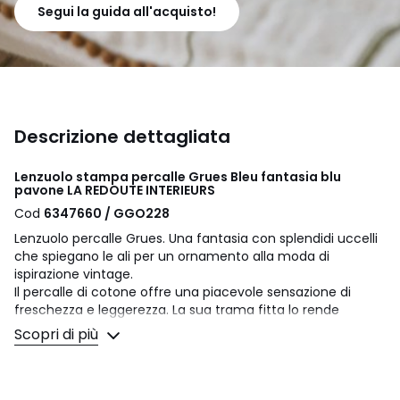
Segui la guida all'acquisto!
Descrizione dettagliata
Lenzuolo stampa percalle Grues Bleu fantasia blu
pavone LA REDOUTE INTERIEURS
Cod
6347660 / GGO228
Lenzuolo percalle Grues. Una fantasia con splendidi uccelli
che spiegano le ali per un ornamento alla moda di
ispirazione vintage.
Il percalle di cotone offre una piacevole sensazione di
freschezza e leggerezza. La sua trama fitta lo rende
particolarmente morbido per un comfort eccezionale. Un
Scopri di più
materiale opaco, liscio e adorabile che si ammorbidirà nel
tempo.
Descrizione