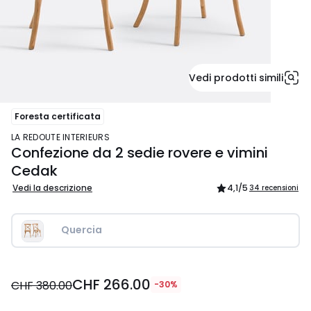
Vedi prodotti simili
Foresta certificata
LA REDOUTE INTERIEURS
Confezione da 2 sedie rovere e vimini
Cedak
Vedi la descrizione
4,1
/5
34 recensioni
Quercia
CHF
CHF 266.00
266.00
CHF 380.00
-30%
invece