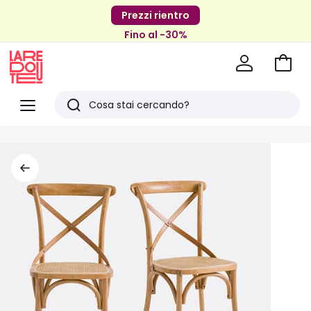
Prezzi rientro
Fino al -30%
Vai
al
La
carrel
Redoute
Menu
Ricerca
Ultimi
articoli
visti