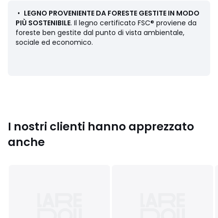
Dimensioni
Totali: • Larghezza: 50 cm
•
LEGNO PROVENIENTE DA FORESTE GESTITE IN MODO
• Altezza: 88,5 cm
PIÙ SOSTENIBILE
. Il legno certificato FSC® proviene da
• Profondità: 57 cm.
foreste ben gestite dal punto di vista ambientale,
sociale ed economico.
Utili:
• Altezza seduta: 46,5 cm.
Consegna
• Questo prodotto viene venduto montato. . ! .
Origine del legno : Croazia, Rovere (Quercus Alba)
I nostri clienti hanno apprezzato
Dimensioni e peso del collo
anche
1 collo
• L97 x A52 x P77 cm, 10,2 kg
Colori
Quercia
Taglia
taglia unica