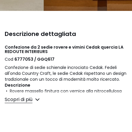
Descrizione dettagliata
Confezione da 2 sedie rovere e vimini Cedak quercia LA
REDOUTE INTERIEURS
Cod
6777053 / GGQ617
Confezione di sedie schienale incrociato Cedak. Fedeli
all'onda Country Craft, le sedie Cedak rispettano un design
tradizionale con un tocco di modernità molto ricercato.
Descrizione
• Rovere massello finitura con vernice alla nitrocellulosa
• Seduta vero vimini naturale
Scopri di più
• Piedini in plastica.
• Schienale curvo e incrociato
• Seduta in vimini
• Consegnati già assemblati.