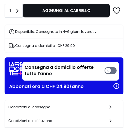
di
CHF
Quantità
1
AGGIUNGI AL CARRELLO
380.00
30%
di
riduzione
Disponibile. Consegnato in 4-6 giorni lavorativi
applicata.
Consegna a domicilio :
CHF 29.90
Consegna a domicilio offerte
tutto l'anno
Abbonati ora a CHF 24.90/anno
Condizioni di consegna
Condizioni di restituzione