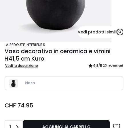
Vedi prodotti simili
LA REDOUTE INTERIEURS
Vaso decorativo in ceramica e vimini
H41,5 cm Kuro
Vedi la descrizione
4,8
/5
23 recensioni
Nero 
CHF
CHF 74.95
74.95.
Quantità
1
AGGIUNGI AL CARRELLO