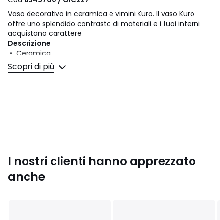
Cod
6545700 / GIC227
Vaso decorativo in ceramica e vimini Kuro. Il vaso Kuro
offre uno splendido contrasto di materiali e i tuoi interni
acquistano carattere.
Descrizione
• Ceramica
• Gioco di manici in vimini
Scopri di più
• Non mettere acqua
Dimensioni
• Diametro: 30 cm
• Altezza: 41,5 cm
Dimensioni e peso del collo
1 collo
• L56 x H42 x P42 cm, 9 kg
I nostri clienti hanno apprezzato
Colori
Nero
anche
Taglia
taglia unica