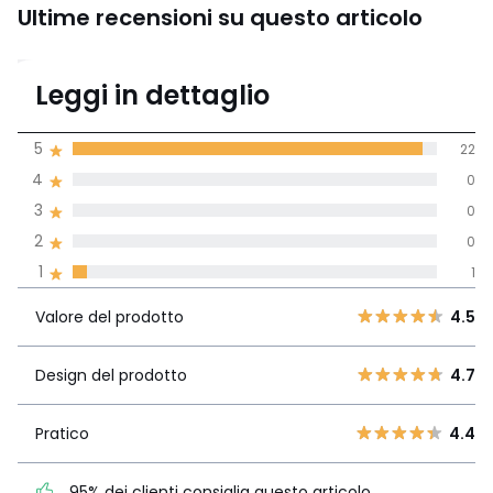
Ultime recensioni su questo articolo
4.8
Leggi in dettaglio
(23)
di media tenendo
5
22
conto di tutti i
4
0
paesi
3
0
Recensione 100% verificata,
2
0
La Redoute si impegna
1
1
Valore del
5
22
4.5
prodotto
4
0
Valore del prodotto
4.5
3
0
Design del
4.7
2
Design del prodotto
4.7
0
prodotto
1
1
Pratico
4.4
Pratico
4.4
95% dei clienti consiglia
95% dei clienti consiglia questo articolo