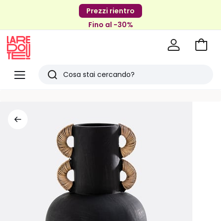
Prezzi rientro
Fino al -30%
Vai
al
La
carrel
Redoute
Menu
Ricerca
Ultimi
articoli
visti