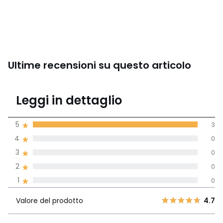
Ultime recensioni su questo articolo
5
Leggi in dettaglio
(3)
di media tenendo
5
3
conto di tutti i
4
0
paesi
3
0
Recensione 100% verificata,
2
0
La Redoute si impegna
1
0
Valore del
5
3
4.7
prodotto
4
0
Valore del prodotto
4.7
3
0
Materia
4.7