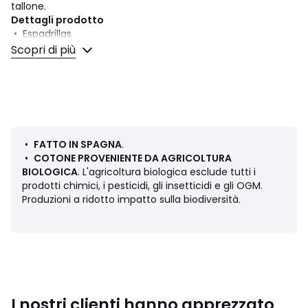
tallone.
Dettagli prodotto
• Espadrillas
• Altezza del tacco: 7 cm
Scopri di più
• Chiusura: con lacci
• Punta rotonda
• Finitura liscia
• Chiusura con fibbia
• Soletta imbottita
• Tacco a zeppa in juta di 7 cm.
•
FATTO IN SPAGNA
.
Composizione e Manutenzione
•
COTONE PROVENIENTE DA AGRICOLTURA
• Tomaia: 100% cotone
BIOLOGICA
. L'agricoltura biologica esclude tutti i
• Fodera: 100% pelle
prodotti chimici, i pesticidi, gli insetticidi e gli OGM.
• Soletta: 100% pelle
Produzioni a ridotto impatto sulla biodiversità.
• Suola: 100% caoutchouc
Scheda prodotto relativa alle qualità e caratteristiche
ambientali
• Origine della fabbricazione (cucitura, assemblaggio,
I nostri clienti hanno apprezzato