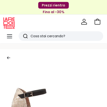
Prezzi rientro
Fino al -30%
Vai
al
La
carrel
Redoute
Menu
Ricerca
Ultimi
articoli
visti