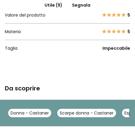
Utile (9)
Segnala
Valore del prodotto
5
Materia
5
Taglia
Impeccabile
Da scoprire
Donna - Castaner
Scarpe donna - Castaner
Espad