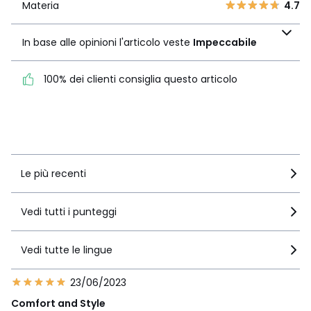
2
Materia
4.7
0
In base alle opinioni
1
0
l'articolo veste
In base alle opinioni l'articolo veste
Impeccabile
Impeccabile
100% dei clienti consiglia questo articolo
100% dei clienti consiglia
questo articolo
Vedi i dettagli delle recensioni
Le più recenti
Vedi tutti i punteggi
Vedi tutte le lingue
23/06/2023
Comfort and Style