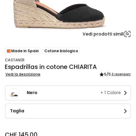
Vedi prodotti simili
Made in Spain
Cotone biologico
CASTANER
Espadrillas in cotone CHIARITA
Vedi la descrizione
5
/5
3 recensioni
Nero 
+
1
Colore
Taglia
CHF
CHF 145.00
145.00.