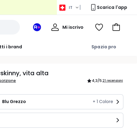
Scarica l'app
IT
Il
Mi iscrivo
Il
Voir
Vai
Mio
suo
ma
al
Profilo
spazio
wishlist
carrello
tti i brand
Spazio pro
La
Redoute
+
skinny, vita alta
scrizione
4,3
/5
21 recensioni
Blu Grezzo 
+
1
Colore