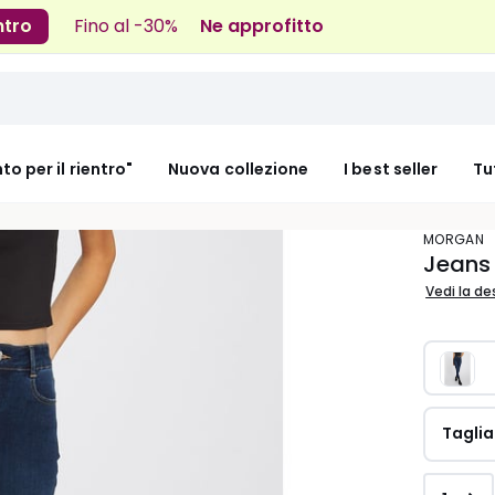
ntro
Fino al -30%
Ne approfitto
nto per il rientro"
Nuova collezione
I best seller
Tu
MORGAN
Jeans 
Vedi la de
Taglia