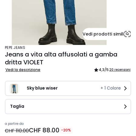
Vedi prodotti simili
PEPE JEANS
Jeans a vita alta affusolati a gamba
dritta VIOLET
Vedi la descrizione
4,3
/5
20 recensioni
Sky blue wiser
+
1
Colore
Taglia
Prezzo
a partire da
CHF 88.00
a
CHF 110.00
-20%