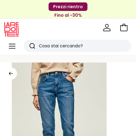
Prezzi rientro
Fino al -30%
Vai
al
La
carrel
Redoute
Menu
Ricerca
Ultimi
articoli
visti