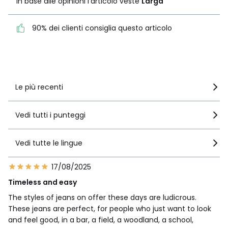
In base alle opinioni l'articolo veste
Larga
90% dei clienti consiglia
90% dei clienti consiglia questo articolo
questo articolo
Vedi i dettagli delle recensioni
Le più recenti
Vedi tutti i punteggi
Vedi tutte le lingue
17/08/2025
Timeless and easy
The styles of jeans on offer these days are ludicrous.
These jeans are perfect, for people who just want to look
and feel good, in a bar, a field, a woodland, a school,