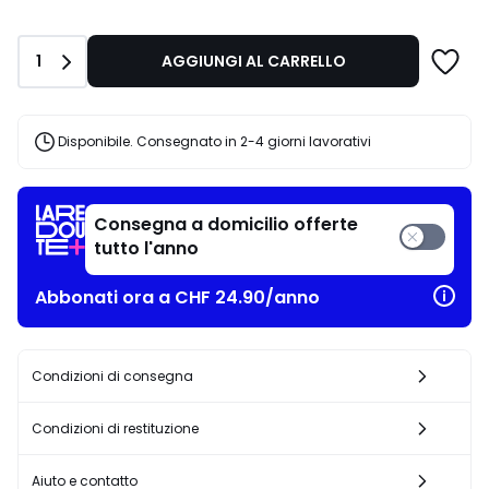
partire
da
CHF
Quantità
1
AGGIUNGI AL CARRELLO
88.00
invece
di
CHF
Disponibile. Consegnato in 2-4 giorni lavorativi
110.00
20%
di
riduzione
Consegna a domicilio offerte
applicata.
tutto l'anno
Abbonati ora a CHF 24.90/anno
Condizioni di consegna
Condizioni di restituzione
Aiuto e contatto