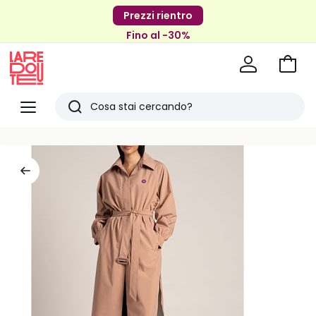
Prezzi rientro
Fino al -30%
Vai
al
La
carrel
Redoute
Menu
Ricerca
Ultimi
articoli
visti