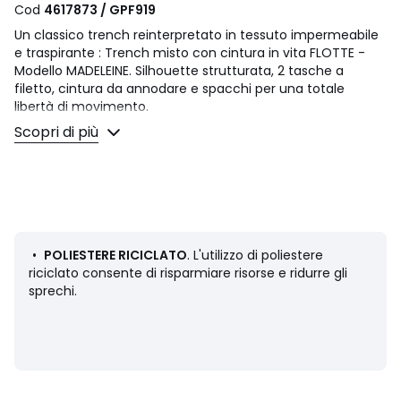
Cod
4617873 / GPF919
Un classico trench reinterpretato in tessuto impermeabile
e traspirante : Trench misto con cintura in vita FLOTTE -
Modello MADELEINE. Silhouette strutturata, 2 tasche a
filetto, cintura da annodare e spacchi per una totale
libertà di movimento.
Scopri di più
Dettagli prodotto
• Lunghezza: lungo
• Collo a polo, camicia
• Chiusura con bottoni nascosti sotto la patta
• Giromanica raglan
• Passanti in vita con cintura rimovibile con fibbia
• 2 tasche oblique davanti
•
POLIESTERE RICICLATO
. L'utilizzo di poliestere
• Polsini arricciati e stretti
riciclato consente di risparmiare risorse e ridurre gli
• Spacchi laterali al fondo
sprechi.
Composizione e Manutenzione
• 100% poliestere
• Poliestere riciclato almeno al 50%
• Per la manutenzione, si prega di fare riferimento alle
indicazioni riportate sull'etichetta del prodotto