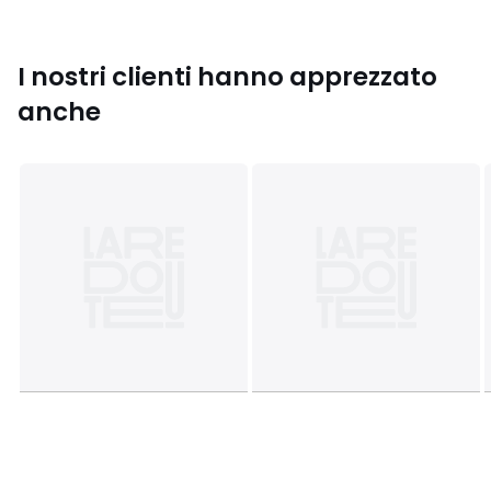
I nostri clienti hanno apprezzato
Colori
Cannella, Kaki
anche
Taglia
S, M, L