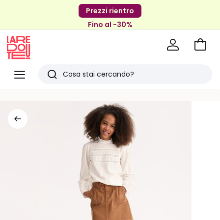
Prezzi rientro
Fino al -30%
Vai
al
La
carrel
Redoute
Menu
Ricerca
Ultimi
articoli
visti