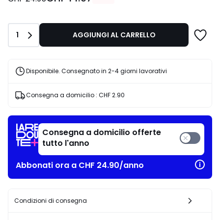
invece
di
CHF
Quantità
1
AGGIUNGI AL CARRELLO
24.95
40%
di
riduzione
Disponibile. Consegnato in 2-4 giorni lavorativi
applicata.
Consegna a domicilio :
CHF 2.90
Consegna a domicilio offerte
tutto l'anno
Abbonati ora a CHF 24.90/anno
Condizioni di consegna