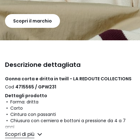
Scopri il marchio
Descrizione dettagliata
Gonna corta e dritta in twill - LA REDOUTE COLLECTIONS
Cod
4715565 / GPW231
Dettagli prodotto
• Forma: dritta
• Corto
• Cintura con passanti
• Chiusura con cerniera e bottoni a pressione da 4 a 7
anni
• Con cerniera e bottoni da 8 a 14 anni
Scopri di più
• 2 tasche davanti