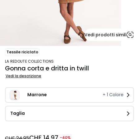
Vedi prodotti simili
Tessile riciclato
LA REDOUTE COLLECTIONS
Gonna corta e dritta in twill
Vedi la descrizione
Marrone
+
1
Colore
Taglia
CHF
CHF 14.97
14.97
CHF 24.95
-40%