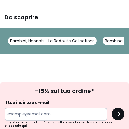
Da scoprire
Bambini, Neonati - La Redoute Collections
Bambina 5-1
Iscrizione
-15% sul tuo ordine*
newsletter
Il tuo indirizzo e-mail
OK
Hai già un account cliente? Iscriviti alla newsletter dal tuo spazio personale
cliccando qui