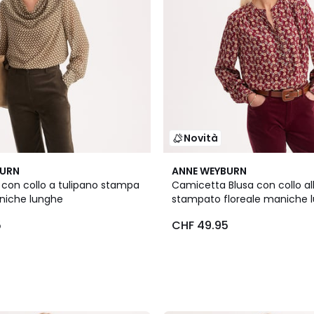
Novità
BURN
ANNE WEYBURN
con collo a tulipano stampa
Camicetta Blusa con collo a
niche lunghe
stampato floreale maniche l
viscosa
5
CHF 49.95