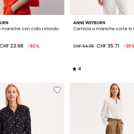
4
BURN
ANNE WEYBURN
/
a maniche con collo rotondo
Camicia a maniche corte in 
5
CHF 23.98
CHF 35.71
-60%
CHF 54.95
-35
4
/
5