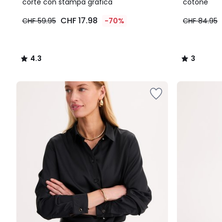
5
corte con stampa grafica
cotone
CHF 17.98
CHF 59.95
-70%
CHF 84.95
4.3
3
/
/
5
5