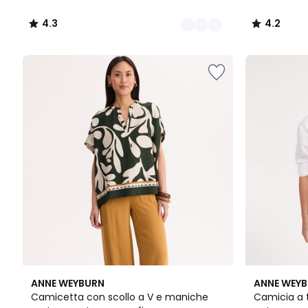
4.3
4.2
/
/
5
5
4.3
3
ANNE WEYBURN
ANNE WEY
/ 5
/
Camicetta con scollo a V e maniche
Camicia a 