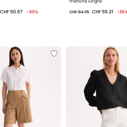
maniche lunghe
CHF 50.97
CHF 55.21
-40%
CHF 84.95
-35