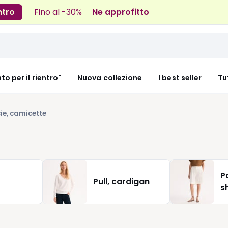
ntro
Fino al -30%
Ne approfitto
nto per il rientro"
Nuova collezione
I best seller
Tu
e, camicette
P
Pull, cardigan
s