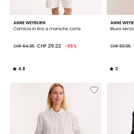
4.8
3
ANNE WEYBURN
ANNE WEY
/ 5
/
Camicia in lino a maniche corte
Blusa senz
5
CHF
CHF 29.22
CHF 64.95
-55%
CHF 59.95
29.22
invece
di
CHF
4.8
3
64.95
/
/
55%
5
5
di
riduzione
applicata.