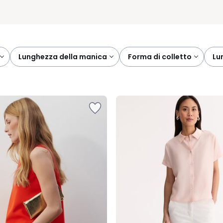
lunghezza della manica
forma di colletto
l