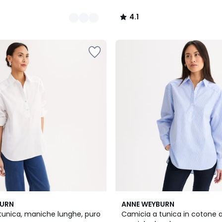
4.1
/
5
BURN
ANNE WEYBURN
tunica, maniche lunghe, puro
Camicia a tunica in cotone a