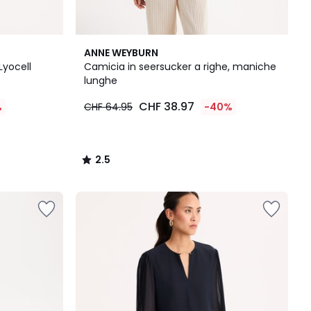
2.5
ANNE WEYBURN
/ 5
Lyocell
Camicia in seersucker a righe, maniche
lunghe
CHF 38.97
%
CHF 64.95
-40%
2.5
/
5