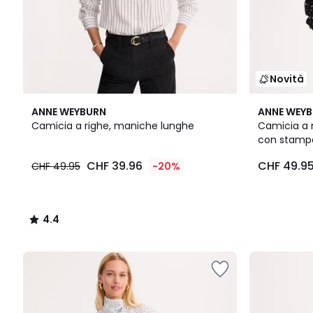
Novità
4.4
ANNE WEYBURN
ANNE WEY
/ 5
Camicia a righe, maniche lunghe
Camicia a 
con stampa
CHF 39.96
CHF 49.9
CHF 49.95
-20%
4.4
/
5