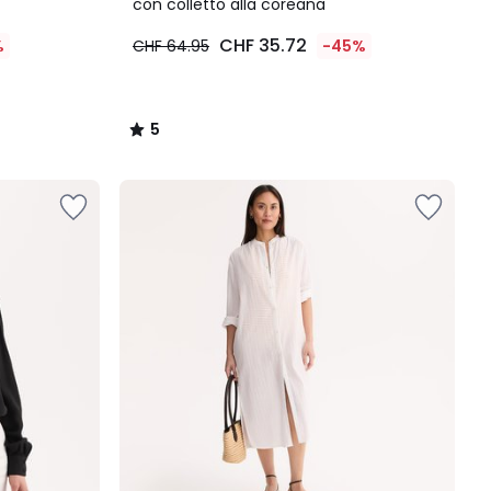
5
con colletto alla coreana
CHF 35.72
%
CHF 64.95
-45%
5
/
5