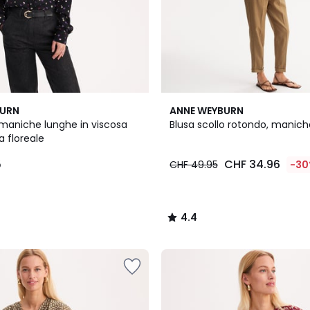
4.4
BURN
ANNE WEYBURN
/ 5
maniche lunghe in viscosa
Blusa scollo rotondo, manic
 floreale
5
CHF 34.96
CHF 49.95
-3
4.4
/
5