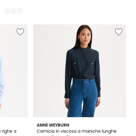
5
ANNE WEYBURN
/
 righe a
Camicia in viscosa a maniche lunghe