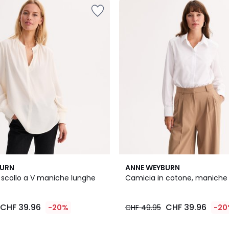
2
4.1
BURN
ANNE WEYBURN
Colori
/ 5
scollo a V maniche lunghe
Camicia in cotone, maniche
CHF 39.96
CHF 39.96
-20%
CHF 49.95
-20