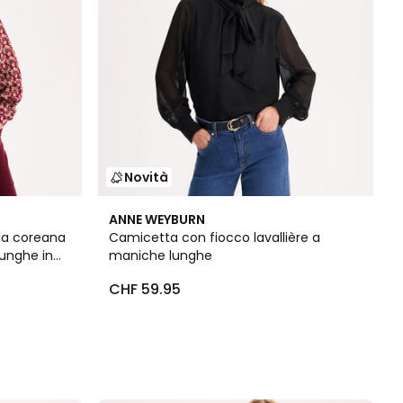
Novità
ANNE WEYBURN
lla coreana
Camicetta con fiocco lavallière a
unghe in
maniche lunghe
CHF 59.95