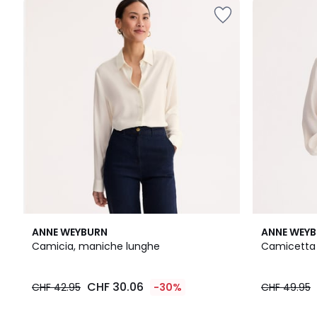
2
4.3
2
4.2
ANNE WEYBURN
ANNE WEY
Colori
/ 5
Colori
/ 5
Camicia, maniche lunghe
Camicetta 
CHF 30.06
CHF 42.95
-30%
CHF 49.95