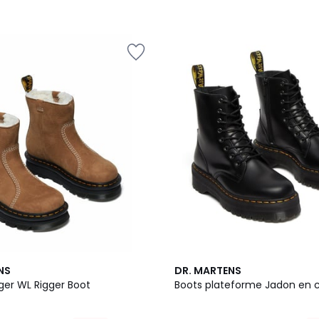
4,8
NS
DR. MARTENS
/ 5
ger WL Rigger Boot
Boots plateforme Jadon en 