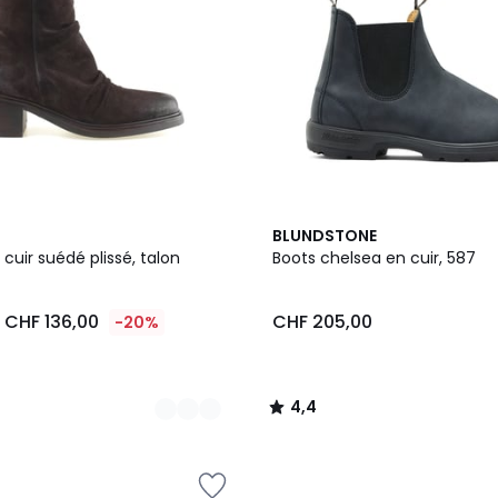
4,4
BLUNDSTONE
/ 5
 cuir suédé plissé, talon
Boots chelsea en cuir, 587
CHF 136,00
CHF 205,00
-20%
4,4
/
5