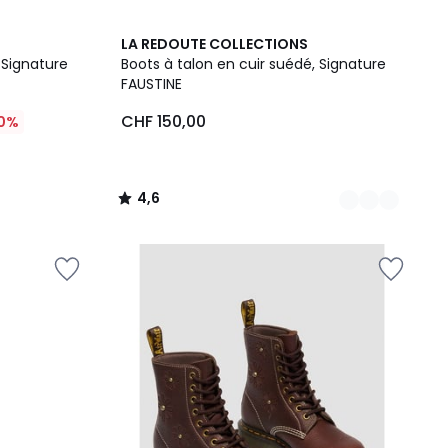
2
4,6
LA REDOUTE COLLECTIONS
Couleurs
/ 5
 Signature
Boots à talon en cuir suédé, Signature
FAUSTINE
CHF 150,00
0%
4,6
/
5