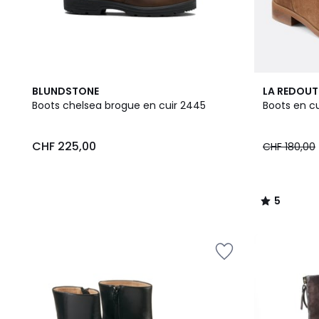
5
BLUNDSTONE
LA REDOUT
/
Boots chelsea brogue en cuir 2445
Boots en cu
5
CHF 225,00
CHF 180,00
5
/
5