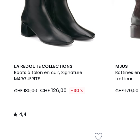
4,4
2
LA REDOUTE COLLECTIONS
MJUS
/ 5
Couleurs
Boots à talon en cuir, Signature
Bottines en
MARGUERITE
trotteur
CHF 126,00
CHF 180,00
-30%
CHF 170,00
4,4
/
5