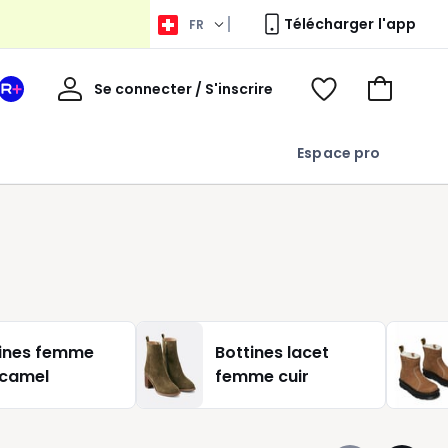
Télécharger l'app
FR
Bienvenue
Se connecter / S'inscrire
Votre
Voir
Aller
espace
ma
au
La
wishlist
panier
Espace pro
Redoute
+
tines femme
Bottines lacet
 camel
femme cuir