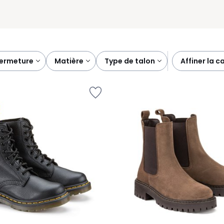
fermeture
matière
type de talon
affiner la 