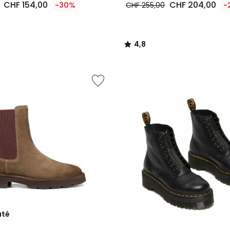
CHF 154,00
CHF 204,00
-30%
CHF 255,00
-
4,8
/
5
uté