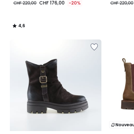
CHF 176,00
CHF 220,00
-20%
CHF 220,00
4,6
/
5
Nouvea