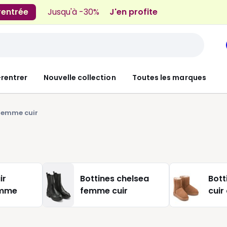
 rentrée
Jusqu'à -30%
J'en profite
-rentrer
Nouvelle collection
Toutes les marques
 femme cuir
ir
Bottines chelsea
Bot
emme
femme cuir
cuir