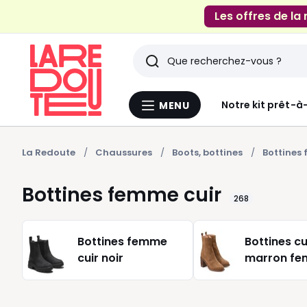
Les offres de la
Rechercher
Derniers
Notre kit prêt-à
MENU
Menu
articles
La
Redoute
vus
La Redoute
Chaussures
Boots, bottines
Bottines
Bottines femme cuir
268
Bottines femme
Bottines cu
cuir noir
marron f