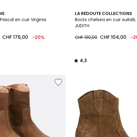
4,3
NS
LA REDOUTE COLLECTIONS
/ 5
Pascal en cuir Virginia
Boots chelsea en cuir suédé,
JUDITH
CHF 176,00
CHF 104,00
-20%
CHF 130,00
-2
4,3
/
5