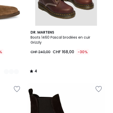
4
DR. MARTENS
/
Boots 1460 Pascal brodées en cuir
5
Grizzly
CHF 168,00
%
CHF 240,00
-30%
4
/
5