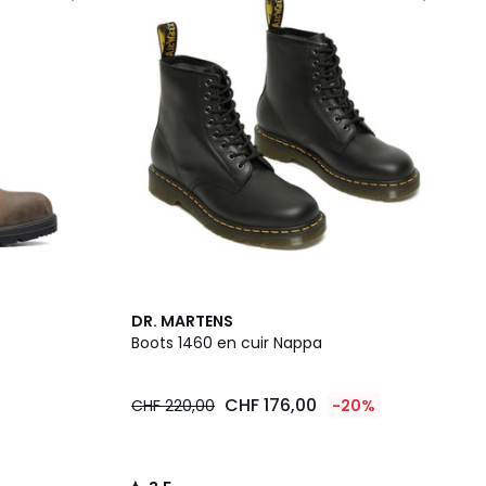
3,5
DR. MARTENS
/ 5
Boots 1460 en cuir Nappa
CHF 176,00
CHF 220,00
-20%