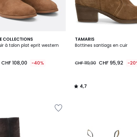
3
4,7
E COLLECTIONS
TAMARIS
Couleurs
/ 5
ir à talon plat eprit western
Bottines santiags en cuir
CHF 108,00
CHF 95,92
-40%
CHF 119,90
-20
4,7
/
5