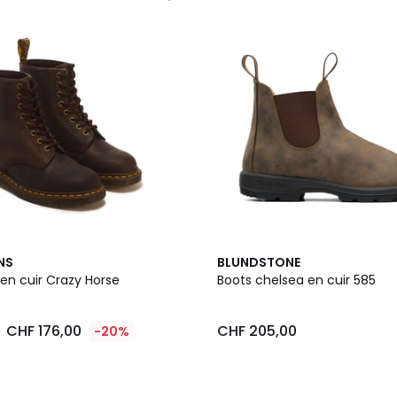
NS
BLUNDSTONE
en cuir Crazy Horse
Boots chelsea en cuir 585
CHF 176,00
CHF 205,00
-20%