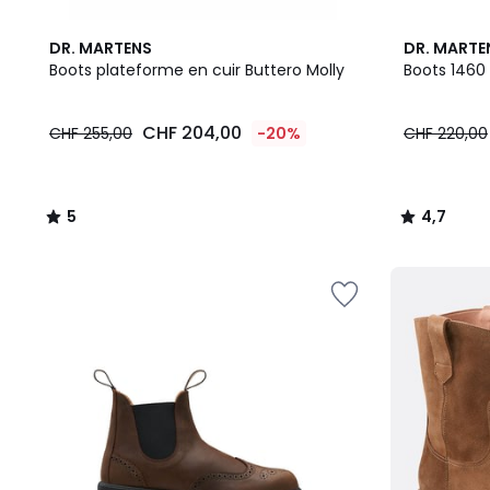
5
4,7
DR. MARTENS
DR. MARTE
/
/ 5
Boots plateforme en cuir Buttero Molly
Boots 1460 
5
CHF
CHF 204,00
CHF 255,00
-20%
CHF 220,00
204,00
au
lieu
de
5
4,7
CHF
/
/
255,00
5
5
20%
de
réduction
appliquée.