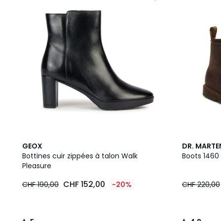
5
4,8
GEOX
DR. MARTE
/
/ 5
Bottines cuir zippées à talon Walk
Boots 1460 
5
Pleasure
CHF 152,00
CHF 190,00
-20%
CHF 220,00