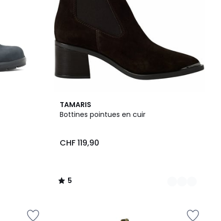
2
5
TAMARIS
Couleurs
/
Bottines pointues en cuir
5
CHF 119,90
5
/
5