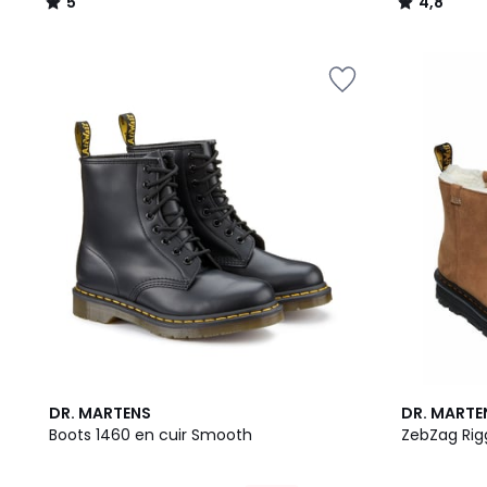
5
4,8
/
/
5
5
4,6
DR. MARTENS
DR. MARTE
/ 5
Boots 1460 en cuir Smooth
ZebZag Rig