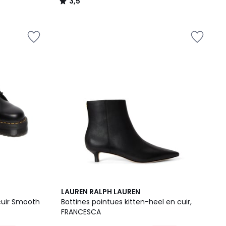
3,5
/
5
LAUREN RALPH LAUREN
cuir Smooth
Bottines pointues kitten-heel en cuir,
FRANCESCA