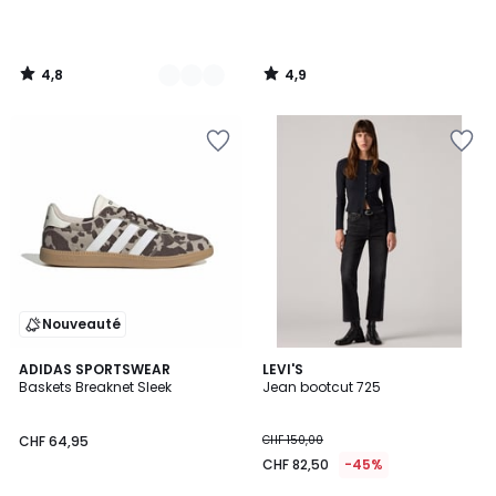
4,8
4,9
/
/
5
5
Nouveauté
4,8
4,7
ADIDAS SPORTSWEAR
LEVI'S
/ 5
/ 5
Baskets Breaknet Sleek
Jean bootcut 725
CHF 64,95
CHF 150,00
CHF 82,50
-45%