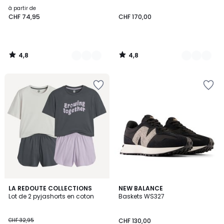
à partir de
CHF 74,95
CHF 170,00
4,8
4,8
/
/
5
5
5
4,6
LA REDOUTE COLLECTIONS
NEW BALANCE
/
/ 5
Lot de 2 pyjashorts en coton
Baskets WS327
5
CHF 32,95
CHF 130,00