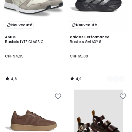
Nouveauté
Nouveauté
4,8
4,9
ASICS
2
adidas Performance
/ 5
/ 5
Baskets LYTE CLASSIC
Baskets GALAXY 8
Couleurs
CHF 94,95
CHF 65,00
4,8
4,9
/
/
5
5