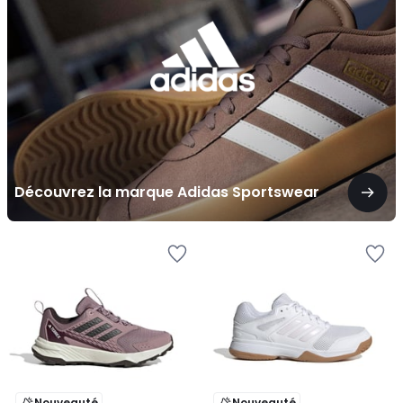
Adidas
Sportswear
Découvrez la marque Adidas Sportswear
Nouveauté
Nouveauté