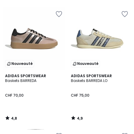
5
5
Nouveauté
Nouveauté
4,8
4,9
ADIDAS SPORTSWEAR
ADIDAS SPORTSWEAR
/ 5
/ 5
Baskets BARREDA
Baskets BARREDA LO
CHF 70,00
CHF 75,00
4,8
4,9
/
/
5
5