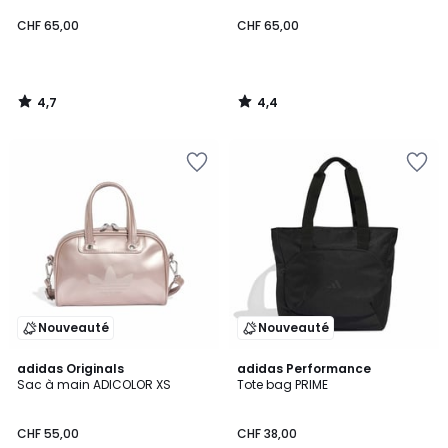
CHF 65,00
CHF 65,00
4,7
4,4
/
/
5
5
Nouveauté
Nouveauté
4,8
4,9
adidas Originals
adidas Performance
/ 5
/ 5
Sac à main ADICOLOR XS
Tote bag PRIME
CHF 55,00
CHF 38,00