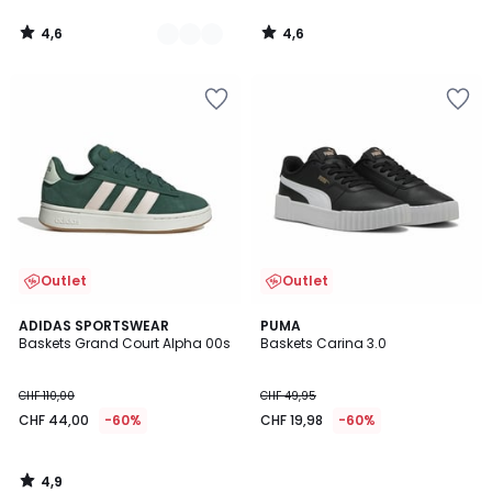
4,6
4,6
/
/
5
5
Outlet
Outlet
4,9
ADIDAS SPORTSWEAR
PUMA
/ 5
Baskets Grand Court Alpha 00s
Baskets Carina 3.0
CHF 110,00
CHF 49,95
CHF 44,00
-60%
CHF 19,98
-60%
4,9
/