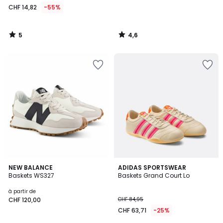
CHF 14,82
-55%
5
4,6
/
/
5
5
4,6
4,6
3
NEW BALANCE
ADIDAS SPORTSWEAR
/ 5
/ 5
Baskets WS327
Baskets Grand Court Lo
Couleurs
à partir de
CHF 120,00
CHF 84,95
CHF 63,71
-25%