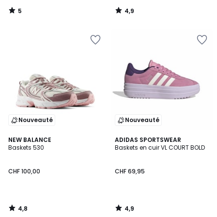
5
4,9
/
/
5
5
Nouveauté
Nouveauté
4,8
4,9
NEW BALANCE
ADIDAS SPORTSWEAR
/ 5
/ 5
Baskets 530
Baskets en cuir VL COURT BOLD
CHF 100,00
CHF 69,95
4,8
4,9
/
/