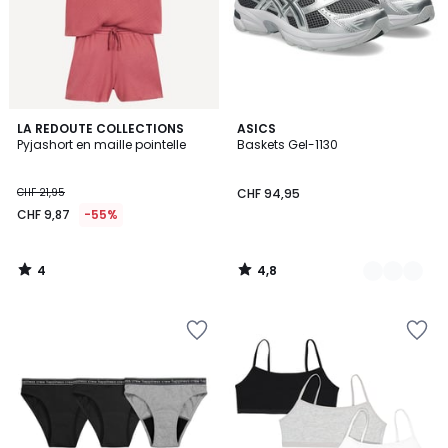
4
4,8
LA REDOUTE COLLECTIONS
3
ASICS
/
/ 5
Pyjashort en maille pointelle
Baskets Gel-1130
Couleurs
5
CHF 21,95
CHF 94,95
CHF 9,87
-55%
4
4,8
/
/
5
5