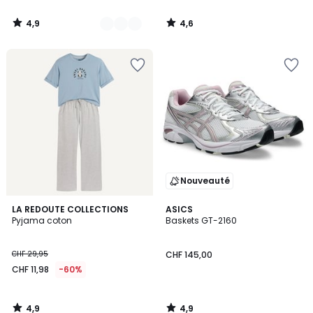
4,9
4,6
/
/
5
5
Nouveauté
4,9
4,9
LA REDOUTE COLLECTIONS
ASICS
/ 5
/ 5
Pyjama coton
Baskets GT-2160
CHF 29,95
CHF 145,00
CHF 11,98
-60%
4,9
4,9