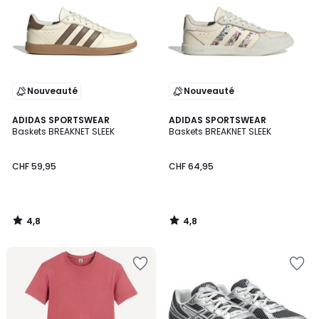
Nouveauté
Nouveauté
4,8
4,8
ADIDAS SPORTSWEAR
ADIDAS SPORTSWEAR
/ 5
/ 5
Baskets BREAKNET SLEEK
Baskets BREAKNET SLEEK
CHF 59,95
CHF 64,95
4,8
4,8
/
/
5
5