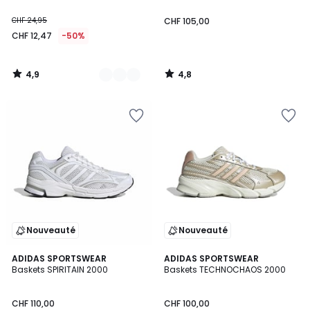
CHF 24,95
CHF 105,00
CHF 12,47
-50%
4,9
4,8
/
/
5
5
Nouveauté
Nouveauté
4,8
4,9
3
ADIDAS SPORTSWEAR
ADIDAS SPORTSWEAR
/ 5
/ 5
Baskets SPIRITAIN 2000
Baskets TECHNOCHAOS 2000
Couleurs
CHF 110,00
CHF 100,00