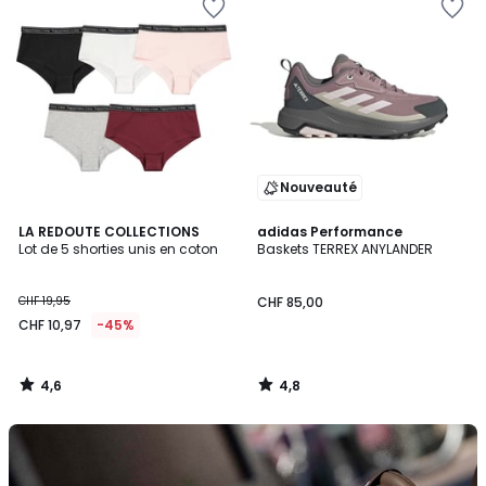
Nouveauté
4,6
4,8
LA REDOUTE COLLECTIONS
adidas Performance
/ 5
/ 5
Lot de 5 shorties unis en coton
Baskets TERREX ANYLANDER
CHF 19,95
CHF 85,00
CHF 10,97
-45%
4,6
4,8
/
/
5
5
Découvrez
la
marque