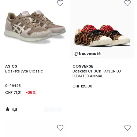
Nouveauté
4,8
2
ASICS
CONVERSE
/ 5
Baskets Lyte Classic
Baskets CHUCK TAYLOR LO
Couleurs
ELEVATED ANIMAL
CHF 94,95
CHF 125,00
CHF 71,21
-25%
4,8
/
5