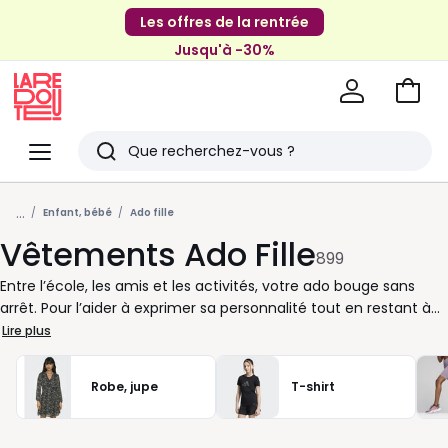
Les offres de la rentrée
Jusqu'à -30%
Aller
au
La
panie
Redoute
Menu
Rechercher
Derniers
...
articles
Enfant, bébé
Ado fille
Vêtements Ado Fille
vus
899
Entre l’école, les amis et les activités, votre ado bouge sans
arrêt. Pour l’aider à exprimer sa personnalité tout en restant à
l’aise chaque jour, nous avons réuni une sélection de
Lire plus
vêtements ado fille pensée pour toutes les envies. Des
basiques faciles à associer aux pièces plus affirmées, chaque
Robe, jupe
T-shirt
produit a été choisi pour s’adapter à son âge et à son quotidien.
Que ce soit pour un look décontracté avec un jean bien coupé
ou pour affronter les matins frais dans une veste à capuche,