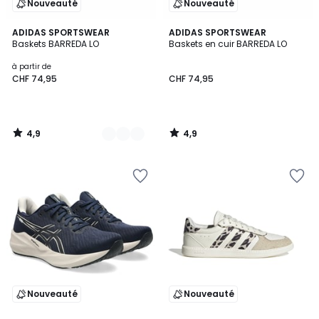
Nouveauté
Nouveauté
4,9
4,9
2
ADIDAS SPORTSWEAR
ADIDAS SPORTSWEAR
/ 5
/ 5
Baskets BARREDA LO
Baskets en cuir BARREDA LO
Couleurs
à partir de
CHF 74,95
CHF 74,95
4,9
4,9
/
/
5
5
Nouveauté
Nouveauté