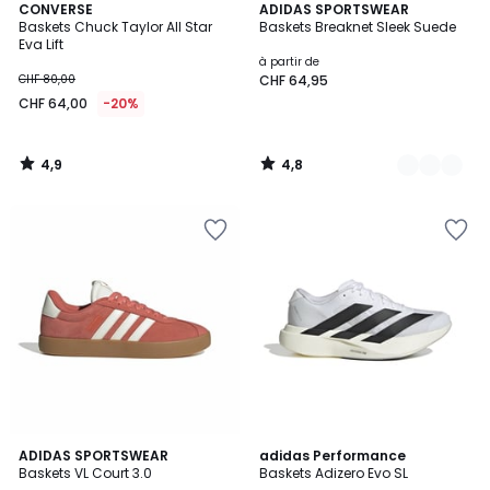
4,9
4,8
CONVERSE
6
ADIDAS SPORTSWEAR
/ 5
/ 5
Baskets Chuck Taylor All Star
Baskets Breaknet Sleek Suede
Couleurs
Eva Lift
à partir de
CHF 80,00
CHF 64,95
CHF 64,00
-20%
4,9
4,8
/
/
5
5
4,8
4,8
5
ADIDAS SPORTSWEAR
2
adidas Performance
/ 5
/ 5
Baskets VL Court 3.0
Baskets Adizero Evo SL
Couleurs
Couleurs