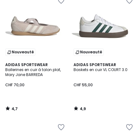
Nouveauté
Nouveauté
4,7
4,9
ADIDAS SPORTSWEAR
ADIDAS SPORTSWEAR
/ 5
/ 5
Ballerines en cuir à talon plat,
Baskets en cuir VL COURT 3.0
Mary Jane BARREDA
CHF 70,00
CHF 55,00
4,7
4,9
/
/
5
5