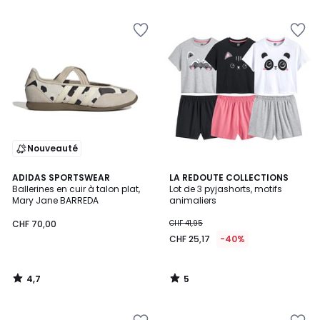
5
5
Nouveauté
4,7
5
ADIDAS SPORTSWEAR
LA REDOUTE COLLECTIONS
/ 5
/
Ballerines en cuir à talon plat,
Lot de 3 pyjashorts, motifs
5
Mary Jane BARREDA
animaliers
CHF 70,00
CHF 41,95
CHF 25,17
-40%
4,7
5
/
/
5
5