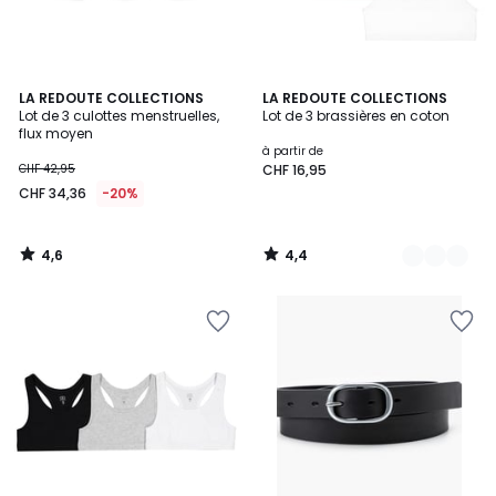
4,6
4,4
LA REDOUTE COLLECTIONS
2
LA REDOUTE COLLECTIONS
/ 5
/ 5
Lot de 3 culottes menstruelles,
Lot de 3 brassières en coton
Couleurs
flux moyen
à partir de
CHF 42,95
CHF 16,95
CHF 34,36
-20%
4,6
4,4
/
/
5
5