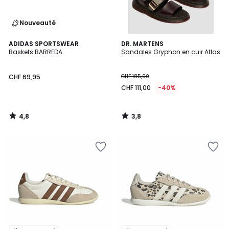
Nouveauté
4,8
3,8
ADIDAS SPORTSWEAR
DR. MARTENS
/ 5
/ 5
Baskets BARREDA
Sandales Gryphon en cuir Atlas
CHF 69,95
CHF 185,00
CHF 111,00
-40%
4,8
3,8
/
/
5
5