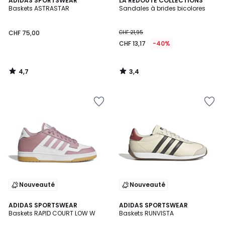
ADIDAS SPORTSWEAR
LA REDOUTE COLLECTIONS
/ 5
/ 5
Baskets ASTRASTAR
Sandales à brides bicolores
CHF 75,00
CHF 21,95
CHF 13,17
-40%
4,7
3,4
/
/
5
5
Nouveauté
Nouveauté
4,7
4,4
ADIDAS SPORTSWEAR
ADIDAS SPORTSWEAR
/ 5
/ 5
Baskets RAPID COURT LOW W
Baskets RUNVISTA