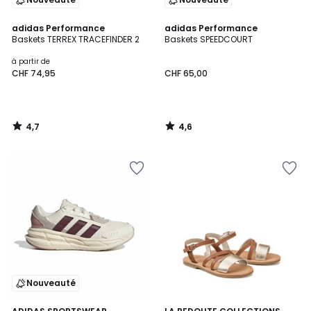
4,7
4,6
adidas Performance
adidas Performance
/ 5
/ 5
Baskets TERREX TRACEFINDER 2
Baskets SPEEDCOURT
à partir de
CHF 74,95
CHF 65,00
4,7
4,6
/
/
5
5
Nouveauté
4,7
3,4