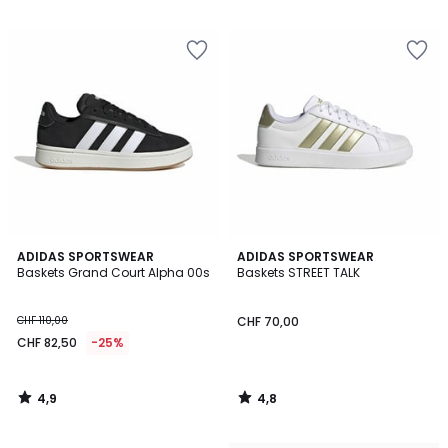
5
4,9
4,8
ADIDAS SPORTSWEAR
ADIDAS SPORTSWEAR
/ 5
/ 5
Baskets Grand Court Alpha 00s
Baskets STREET TALK
CHF 110,00
CHF 70,00
CHF 82,50
-25%
4,9
4,8
/
/
5
5