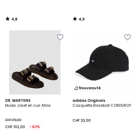
4,8
4,9
/
/
5
5
Nouveauté
5
4,9
DR. MARTENS
adidas Originals
/
/ 5
Mules Josef en cuir Atlas
Casquette Baseball CORDUROY
5
CHF 170,00
CHF 33,00
CHF 102,00
-40%