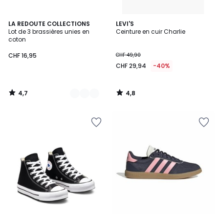
4,7
4,8
2
LA REDOUTE COLLECTIONS
LEVI'S
/ 5
/ 5
Lot de 3 brassières unies en
Ceinture en cuir Charlie
Couleurs
coton
CHF 16,95
CHF 49,90
CHF 29,94
-40%
4,7
4,8
/
/
5
5