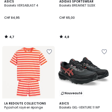
4,7
4,8
ASICS
ADIDAS SPORTSWEAR
/ 5
/ 5
Baskets VERSABLAST 4
Baskets BREAKNET SLEEK
CHF 84,95
CHF 65,00
4,7
4,8
/
/
5
5
Nouveauté
4,9
4,8
2
LA REDOUTE COLLECTIONS
ASICS
/ 5
/ 5
Pyjashort rayé en éponge
Baskets GEL-VENTURE 11 WP
Couleurs