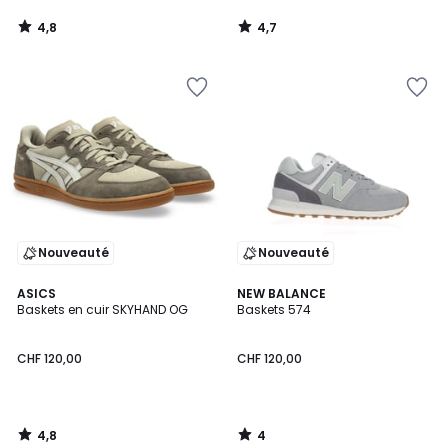
4,8
4,7
/
/
5
5
Nouveauté
Nouveauté
4,8
4
ASICS
NEW BALANCE
/ 5
/
Baskets en cuir SKYHAND OG
Baskets 574
5
CHF 120,00
CHF 120,00
4,8
4
/
/