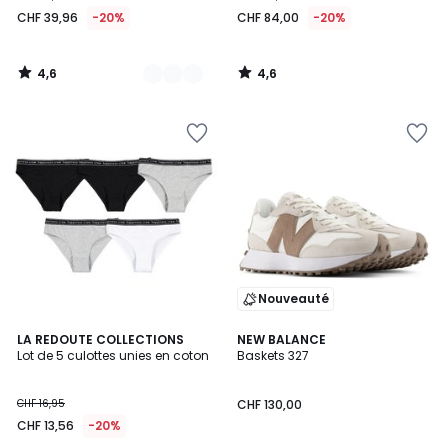
à
CHF 39,96
-20%
CHF 84,00
-20%
partir
de
CHF
4,6
4,6
39,96
/
/
5
5
au
lieu
de
CHF
49,95
20%
de
réduction
appliquée.
Nouveauté
4,9
4,6
2
LA REDOUTE COLLECTIONS
NEW BALANCE
/ 5
/ 5
Lot de 5 culottes unies en coton
Baskets 327
Couleurs
CHF 16,95
CHF 130,00
CHF 13,56
-20%