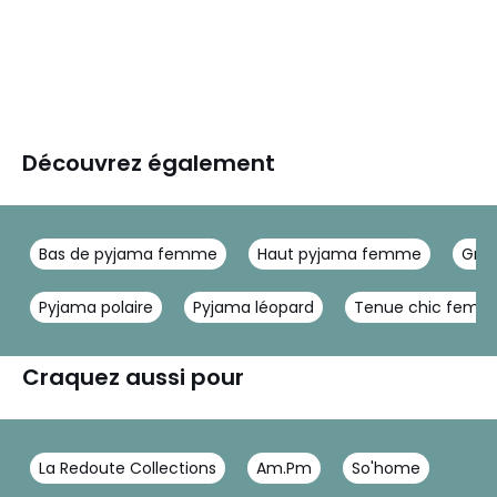
Découvrez également
Bas de pyjama femme
Haut pyjama femme
Gren
Pyjama polaire
Pyjama léopard
Tenue chic femm
Craquez aussi pour
La Redoute Collections
Am.Pm
So'home