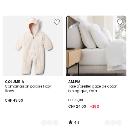
4,1
2
COLUMBIA
20
AM.PM
/ 5
Combinaison polaire Foxy
Taie d'oreiller gaze de coton
Couleurs
Couleurs
Baby
biologique, Yafa
CHF 49,50
CHF 32,00
CHF 24,00
-25%
4,1
/