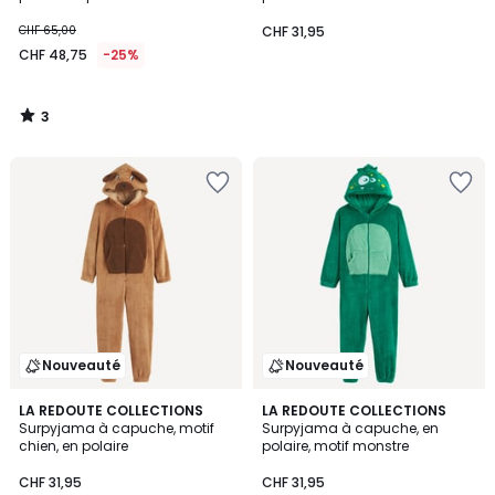
CHF 65,00
CHF 31,95
CHF 48,75
-25%
3
/
5
Nouveauté
Nouveauté
LA REDOUTE COLLECTIONS
LA REDOUTE COLLECTIONS
Surpyjama à capuche, motif
Surpyjama à capuche, en
chien, en polaire
polaire, motif monstre
CHF 31,95
CHF 31,95