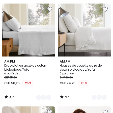
5
4,6
3,6
20
AM.PM
20
AM.PM
/ 5
/ 5
Drap plat en gaze de coton
Housse de couette gaze de
Couleurs
Couleurs
biologique, Yafa
coton biologique, Yafa
à partir de
à partir de
CHF 75,00
CHF 99,00
CHF 56,25
-25%
CHF 74,25
-25%
4,6
3,6
/
/
5
5