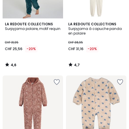
4,6
4,7
LA REDOUTE COLLECTIONS
LA REDOUTE COLLECTIONS
/ 5
/ 5
Surpyjama polaire, motif requin
Surpyjama à capuche panda
en polaire
CHF 31,95
CHF 38,95
CHF 25,56
-20%
CHF 31,16
-20%
4,6
4,7
/
/
5
5