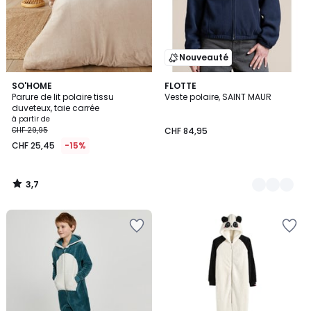
Nouveauté
3,7
SO'HOME
2
FLOTTE
/ 5
Parure de lit polaire tissu
Veste polaire, SAINT MAUR
Couleurs
duveteux, taie carrée
à partir de
CHF 29,95
CHF 84,95
CHF 25,45
-15%
3,7
/
5