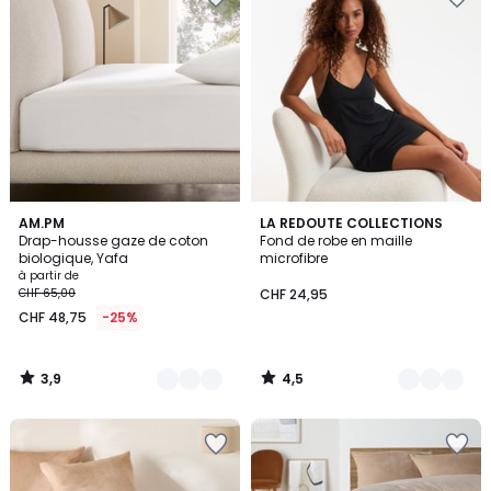
3,9
4,5
20
AM.PM
2
LA REDOUTE COLLECTIONS
/ 5
/ 5
Drap-housse gaze de coton
Fond de robe en maille
Couleurs
Couleurs
biologique, Yafa
microfibre
à partir de
CHF 65,00
CHF 24,95
CHF 48,75
-25%
3,9
4,5
/
/
5
5