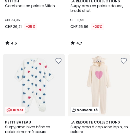
4,5
4,7
STITCH
LA REDOUTE COLLECTIONS
/ 5
/ 5
Combinaison polaire Stitch
Surpyjama en polaire douce,
brodé chat
CHF 34,95
CHF 31,95
CHF 26,21
-25%
CHF 25,56
-20%
4,5
4,7
/
/
5
5
Outlet
Nouveauté
3
PETIT BATEAU
LA REDOUTE COLLECTIONS
/
Surpyjama hiver bébé en
Surpyjama à capuche lapin, en
5
polaire imprimé cœurs
polaire