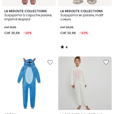
4
LA REDOUTE COLLECTIONS
LA REDOUTE COLLECTIONS
/
Surpyjama à capuche polaire,
Surpyjama en polaire, motif
5
imprimé léopard
coeurs
CHF 31,95
CHF 29,95
CHF 25,56
-20%
CHF 20,96
-30%
4
/
5