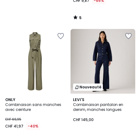
CHF 9,87
-55%
5
/
5
Nouveauté
ONLY
LEVI'S
Combinaison sans manches
Combinaison pantalon en
avec ceinture
denim, manches longues
CHF 69,95
CHF 145,00
CHF 41,97
-40%