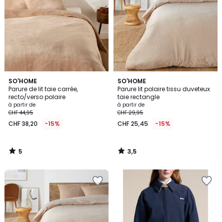
5
3,5
SO'HOME
SO'HOME
/
/ 5
Parure de lit taie carrée,
Parure lit polaire tissu duveteux
5
recto/verso polaire
taie rectangle
à partir de
à partir de
CHF 44,95
CHF 29,95
CHF 38,20
-15%
CHF 25,45
-15%
5
3,5
/
/
5
5