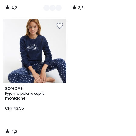
4,2
3,8
/
/
5
5
4,2
SO'HOME
/ 5
Pyjama polaire esprit
montagne
CHF 43,95
4,2
/