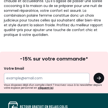
chaude et accueillante. Qu'il s'agisse de passer une soirée
cocooning à la maison ou de se préparer pour une nuit de
sommeil réparatrice, votre confort est assuré. La
combinaison polaire femme constitue donc un choix
judicieux pour toutes celles qui souhaitent allier bien-être
et style durant la saison froide. Profitez du meilleur rapport
qualité-prix pour ajouter une touche de confort chic et
pratique à votre quotidien.
Inscription
-15% sur votre commande*
à
la
Votre Email
newsletter
OK
Vous disposez déjà d'un compte client ? Inscrivez-vous à la newsletter depuis
votre espace personnel en
cliquant ici
RETOUR GRATUIT EN RELAIS COLIS