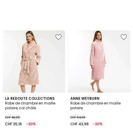
4,2
3,8
3
LA REDOUTE COLLECTIONS
ANNE WEYBURN
/ 5
/ 5
Robe de chambre en maille
Robe de chambre en maille
Couleurs
polaire, col châle
polaire
CHF 43,95
CHF 54,95
CHF 35,16
-20%
CHF 43,96
-20%