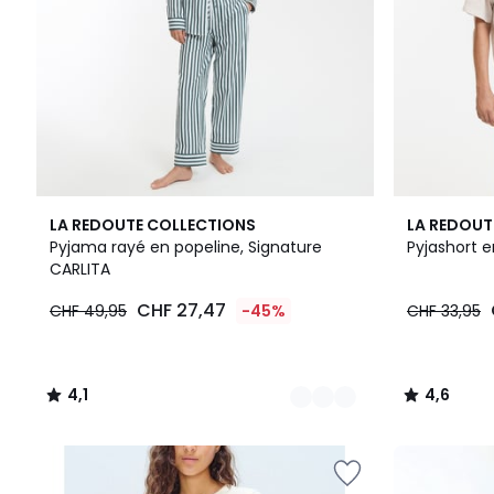
2
4,1
2
4,6
LA REDOUTE COLLECTIONS
LA REDOUT
Couleurs
/ 5
Couleurs
/ 5
Pyjama rayé en popeline, Signature
Pyjashort e
CARLITA
CHF 27,47
CHF 49,95
-45%
CHF 33,95
4,1
4,6
/
/
5
5