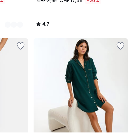
CHF 17,56
%
CHF 21,95
-20%
4,7
/
5