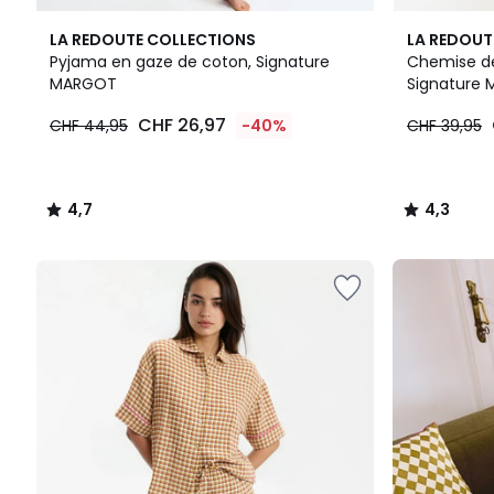
4,7
4,3
LA REDOUTE COLLECTIONS
LA REDOUT
/ 5
/ 5
Pyjama en gaze de coton, Signature
Chemise de
MARGOT
Signature
CHF
CHF 26,97
CHF 44,95
-40%
CHF 39,95
26,97
au
lieu
de
4,7
4,3
CHF
/
/
44,95
5
5
40%
Notre
de
kit
réduction
prêt-
appliquée.
à-
rentrer