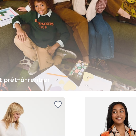
it prêt-à-rentrer