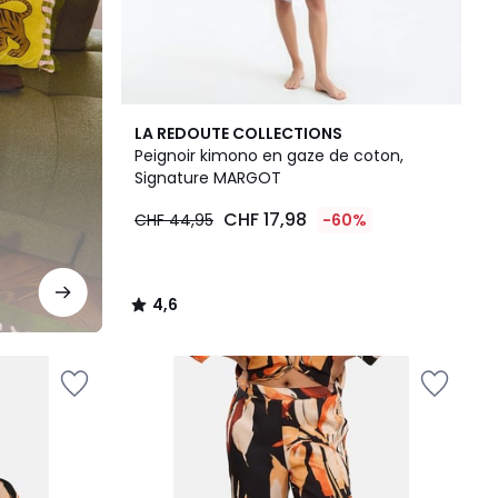
4,6
LA REDOUTE COLLECTIONS
/ 5
Peignoir kimono en gaze de coton,
Signature MARGOT
CHF 17,98
CHF 44,95
-60%
4,6
/
5