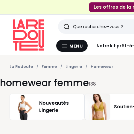
Les offres de la
Rechercher
Derniers
Notre kit prêt-à
MENU
Menu
articles
La
Redoute
vus
La Redoute
Femme
Lingerie
Homewear
homewear femme
138
Nouveautés
Soutien
Lingerie