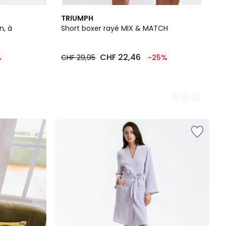
2
TRIUMPH
Couleurs
n, à
Short boxer rayé MIX & MATCH
CHF 22,46
%
CHF 29,95
-25%