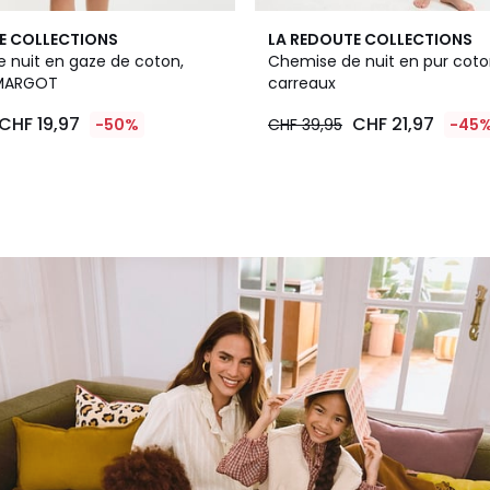
E COLLECTIONS
LA REDOUTE COLLECTIONS
 nuit en gaze de coton,
Chemise de nuit en pur coto
 MARGOT
carreaux
CHF 19,97
CHF 21,97
-50%
CHF 39,95
-45