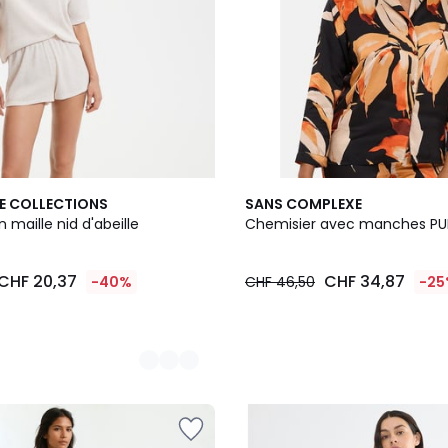
E COLLECTIONS
SANS COMPLEXE
n maille nid d'abeille
Chemisier avec manches PU
CHF 20,37
CHF 34,87
-40%
CHF 46,50
-2