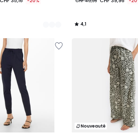
CHF 35,16
CHF 39,96
-20%
CHF 49,95
-20
4,1
/
5
Nouveauté