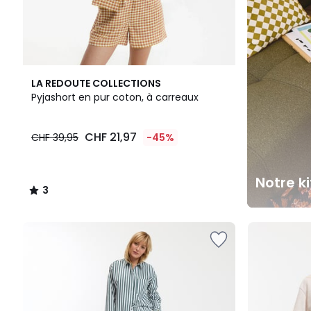
3
LA REDOUTE COLLECTIONS
/
Pyjashort en pur coton, à carreaux
5
CHF 21,97
CHF 39,95
-45%
Notre k
3
/
5