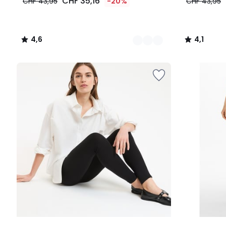
CHF 35,16
CHF 43,95
-20%
CHF 43,95
4,6
4,1
/
/
5
5