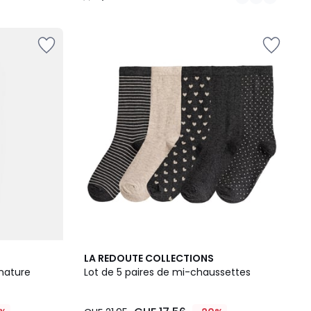
/
5
4,7
LA REDOUTE COLLECTIONS
/ 5
gnature
Lot de 5 paires de mi-chaussettes