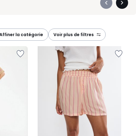
Précédent
Suivan
-
-
défiler
défiler
à
à
gauche
droite
affiner la catégorie
voir plus de filtres