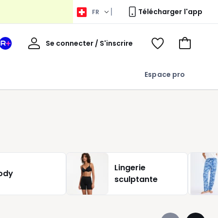
Télécharger l'app
FR
Bienvenue
Se connecter / S'inscrire
Votre
Voir
Aller
espace
ma
au
La
wishlist
panier
Espace pro
Redoute
+
Lingerie
ody
sculptante