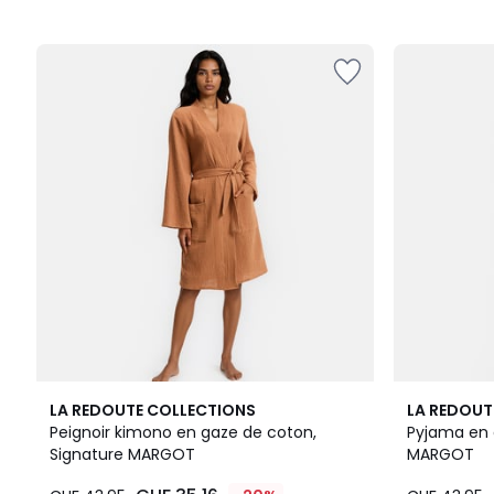
2
4,6
4
4,1
LA REDOUTE COLLECTIONS
LA REDOUT
Couleurs
/ 5
Couleurs
/ 5
Peignoir kimono en gaze de coton,
Pyjama en 
Signature MARGOT
MARGOT