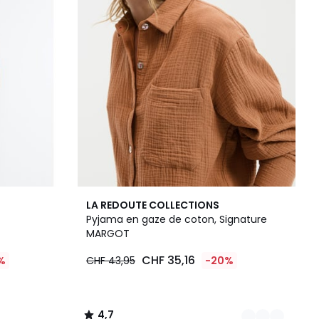
4
4,7
LA REDOUTE COLLECTIONS
Couleurs
/ 5
Pyjama en gaze de coton, Signature
MARGOT
CHF 35,16
%
CHF 43,95
-20%
4,7