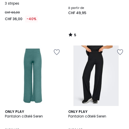
5
3 stripes
à partir de
CHF 60,00
CHF 49,95
CHF 36,00
-40%
5
/
5
4,4
4,4
ONLY PLAY
ONLY PLAY
/ 5
/ 5
Pantalon côtelé Seren
Pantalon côtelé Seren