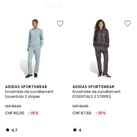
4,7
4
ADIDAS SPORTSWEAR
ADIDAS SPORTSWEAR
/ 5
/
Ensemble de survêtement
Ensemble de survêtement
5
Essentials 3 stripes
ESSENTIALS 3 STRIPES
CHF 80,00
CHF 90,00
CHF 60,00
-25%
CHF 67,50
-25%
4,7
4
/
/