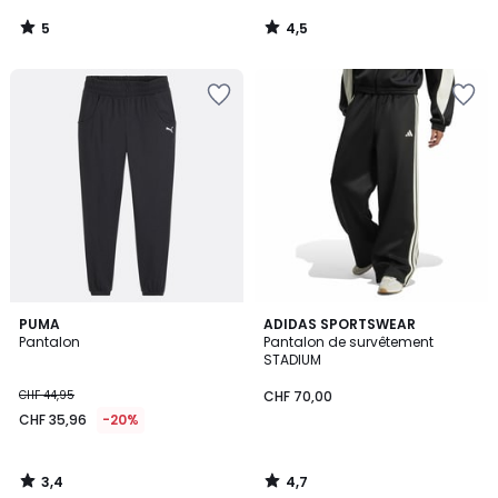
5
4,5
/
/
5
5
3,4
4,7
PUMA
ADIDAS SPORTSWEAR
/ 5
/ 5
Pantalon
Pantalon de survêtement
STADIUM
CHF 44,95
CHF 70,00
CHF 35,96
-20%
3,4
4,7
/
/