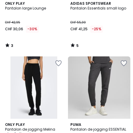
3
5
ONLY PLAY
ADIDAS SPORTSWEAR
/
/
Pantalon large Lounge
Pantalon Essentials small logo
5
5
CHF 42,95
CHF 55,00
CHF 30,06
-30%
CHF 41,25
-25%
3
5
/
/
5
5
4,2
5
ONLY PLAY
PUMA
/ 5
/
Pantalon de jogging Melina
Pantalon de jogging ESSENTIAL