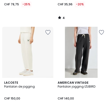
CHF 78,75
-25%
CHF 35,96
-20%
4
/
5
LACOSTE
AMERICAN VINTAGE
Pantalon de jogging
Pantalon jogging IZUBIRD
CHF 150,00
CHF 140,00