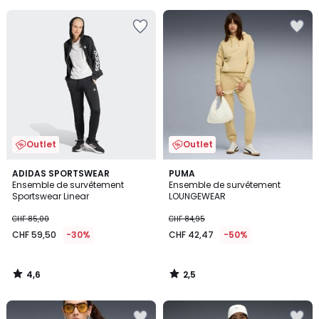
5
5
Outlet
Outlet
4,6
2,5
ADIDAS SPORTSWEAR
PUMA
/ 5
/ 5
Ensemble de survêtement
Ensemble de survêtement
Sportswear Linear
LOUNGEWEAR
CHF 85,00
CHF 84,95
CHF 59,50
-30%
CHF 42,47
-50%
4,6
2,5
/
/
5
5