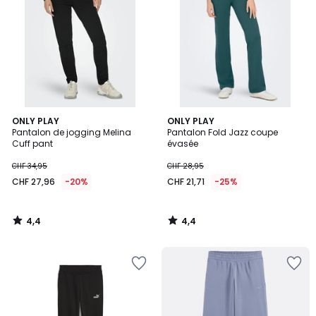
4,4
4,4
ONLY PLAY
ONLY PLAY
/ 5
/ 5
Pantalon de jogging Melina
Pantalon Fold Jazz coupe
Cuff pant
évasée
CHF 34,95
CHF 28,95
CHF 27,96
-20%
CHF 21,71
-25%
4,4
4,4
/
/
5
5