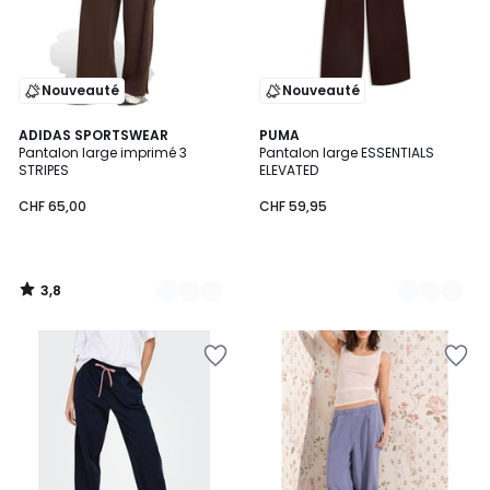
Nouveauté
Nouveauté
3,8
3
ADIDAS SPORTSWEAR
2
PUMA
/ 5
Pantalon large imprimé 3
Pantalon large ESSENTIALS
Couleurs
Couleurs
STRIPES
ELEVATED
CHF 65,00
CHF 59,95
3,8
/
5