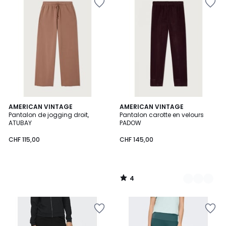
4
AMERICAN VINTAGE
2
AMERICAN VINTAGE
/
Pantalon de jogging droit,
Pantalon carotte en velours
Couleurs
5
ATUBAY
PADOW
CHF 115,00
CHF 145,00
4
/
5