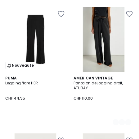
5
5
Nouveauté
PUMA
2
AMERICAN VINTAGE
Legging flare HER
Pantalon de jogging droit,
Couleurs
ATUBAY
CHF 44,95
CHF 110,00