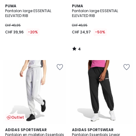
4
PUMA
PUMA
/
Pantalon large ESSENTIAL
Pantalon large ESSENTIAL
5
ELEVATED RIB
ELEVATED RIB
CHF 49,95
CHF 49,95
CHF 39,96
-20%
CHF 24,97
-50%
4
/
5
Outlet
5
ADIDAS SPORTSWEAR
ADIDAS SPORTSWEAR
/
Pantalon en molleton Essentials
Pantalon Essentials Linear