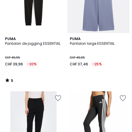
5
PUMA
PUMA
/
Pantalon de jogging ESSENTIAL
Pantalon large ESSENTIAL
5
CHF 49,95
CHF 49,95
CHF 39,96
-20%
CHF 37,46
-25%
5
/
5