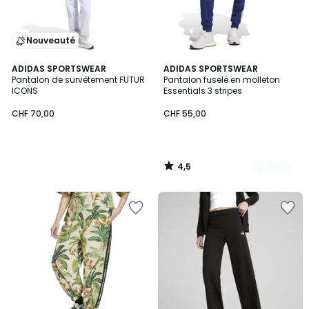
Nouveauté
4,5
ADIDAS SPORTSWEAR
2
ADIDAS SPORTSWEAR
/ 5
Pantalon de survêtement FUTUR
Pantalon fuselé en molleton
Couleurs
ICONS
Essentials 3 stripes
CHF 70,00
CHF 55,00
4,5
/
5