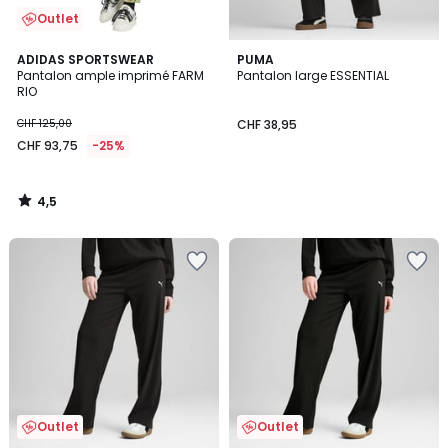
Outlet
4,5
ADIDAS SPORTSWEAR
PUMA
/ 5
Pantalon ample imprimé FARM
Pantalon large ESSENTIAL
RIO
CHF 125,00
CHF 38,95
CHF 93,75
-25%
4,5
/
5
Outlet
Outlet