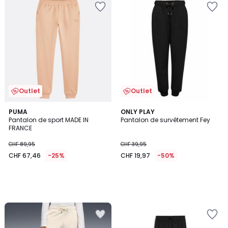
Outlet
Outlet
PUMA
ONLY PLAY
Pantalon de sport MADE IN
Pantalon de survêtement Fey
FRANCE
CHF 89,95
CHF 39,95
CHF 67,46
-25%
CHF 19,97
-50%