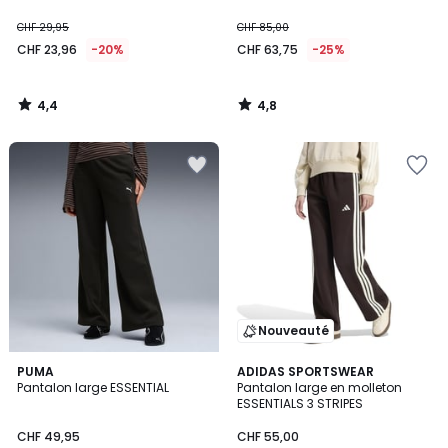
CHF 29,95
CHF 85,00
CHF 23,96
-20%
CHF 63,75
-25%
4,4
4,8
/
/
5
5
Nouveauté
3
PUMA
ADIDAS SPORTSWEAR
Pantalon large ESSENTIAL
Pantalon large en molleton
Couleurs
ESSENTIALS 3 STRIPES
CHF 49,95
CHF 55,00