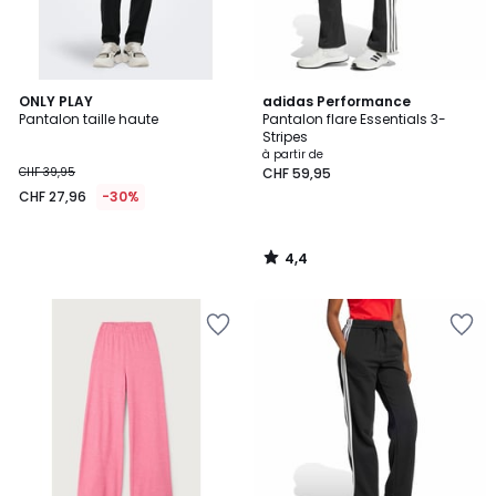
4,4
ONLY PLAY
adidas Performance
/ 5
Pantalon taille haute
Pantalon flare Essentials 3-
Stripes
à partir de
CHF 39,95
CHF 59,95
CHF 27,96
-30%
4,4
/
5