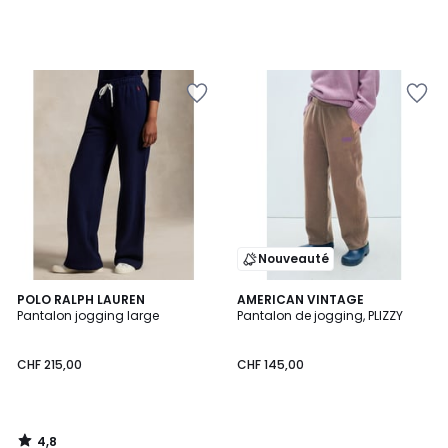
Nouveauté
4,8
POLO RALPH LAUREN
AMERICAN VINTAGE
/ 5
Pantalon jogging large
Pantalon de jogging, PLIZZY
CHF 215,00
CHF 145,00
4,8