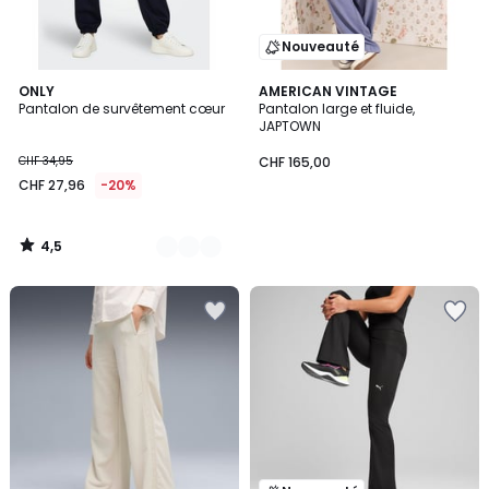
Nouveauté
4,5
2
ONLY
AMERICAN VINTAGE
/ 5
Pantalon de survêtement cœur
Pantalon large et fluide,
Couleurs
JAPTOWN
CHF 34,95
CHF 165,00
CHF 27,96
-20%
4,5
/
5