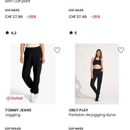
5
slim Cuff pant
CHF 34,95
CHF 49,95
CHF 27,96
-20%
CHF 37,46
-25%
4,2
5
/
/
5
5
Outlet
4
TOMMY JEANS
ONLY PLAY
/
Jogging
Pantalon de jogging Ayna
5
CHF 105,00
CHF 44,95