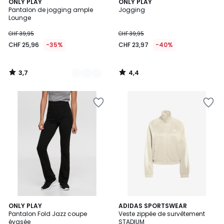
3,7
4,4
2
ONLY PLAY
ONLY PLAY
/ 5
/ 5
Pantalon de jogging ample
Jogging
Couleurs
Lounge
CHF 39,95
CHF 39,95
CHF 25,96
-35%
CHF 23,97
-40%
3,7
4,4
/
/
5
5
4,4
4,8
ONLY PLAY
ADIDAS SPORTSWEAR
/ 5
/ 5
Pantalon Fold Jazz coupe
Veste zippée de survêtement
évasée
STADIUM