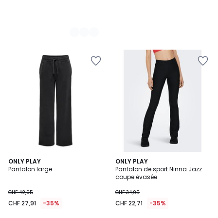
5
4,5
ONLY PLAY
ONLY PLAY
/
/ 5
Pantalon large
Pantalon de sport Ninna Jazz
5
coupe évasée
CHF 42,95
CHF 34,95
CHF 27,91
-35%
CHF 22,71
-35%