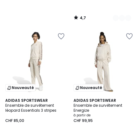
partir
de
CHF
4,7
99,95.
/
5
Nouveauté
Nouveauté
2
ADIDAS SPORTSWEAR
ADIDAS SPORTSWEAR
Ensemble de survêtement
Ensemble de survêtement
Couleurs
léopard Essentials 3 stripes
Energize
à partir de
CHF 85,00
CHF 99,95