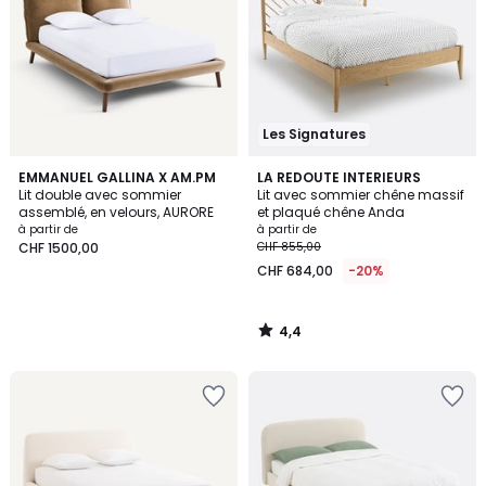
Les Signatures
4,4
EMMANUEL GALLINA X AM.PM
LA REDOUTE INTERIEURS
/ 5
Lit double avec sommier
Lit avec sommier chêne massif
assemblé, en velours, AURORE
et plaqué chêne Anda
à partir de
à partir de
CHF 1500,00
CHF 855,00
CHF 684,00
-20%
4,4
/
5