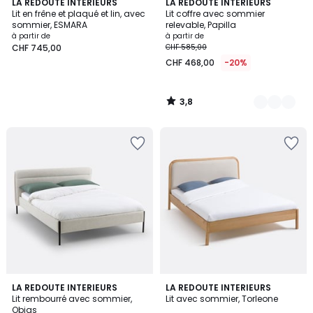
3,8
LA REDOUTE INTERIEURS
2
LA REDOUTE INTERIEURS
/ 5
Lit en frêne et plaqué et lin, avec
Lit coffre avec sommier
Couleurs
sommier, ESMARA
relevable, Papilla
à partir de
à partir de
CHF 745,00
CHF 585,00
CHF 468,00
-20%
3,8
/
5
4,9
3
LA REDOUTE INTERIEURS
LA REDOUTE INTERIEURS
/ 5
/
Lit rembourré avec sommier,
Lit avec sommier, Torleone
5
Obias