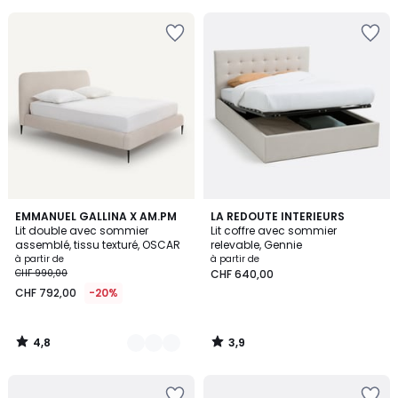
5
5
4,8
3,9
2
EMMANUEL GALLINA X AM.PM
LA REDOUTE INTERIEURS
/ 5
/ 5
Lit double avec sommier
Lit coffre avec sommier
Couleurs
assemblé, tissu texturé, OSCAR
relevable, Gennie
à partir de
à partir de
CHF 990,00
CHF 640,00
CHF 792,00
-20%
4,8
3,9
/
/
5
5