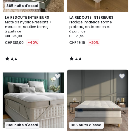
365 nuits d'essai
4,4
4,4
LA REDOUTE INTERIEURS
LA REDOUTE INTERIEURS
/ 5
/ 5
Matelas hybride ressorts +
Protège-matelas, forme
mousses, soutien ferme,
plateau, antiacarien et
accueil enveloppant
imperméable
à partir de
à partir de
CHF 635,00
CHF 23,95
CHF 381,00
-40%
CHF 19,16
-20%
4,4
4,4
/
/
5
5
365 nuits d'essai
365 nuits d'essai