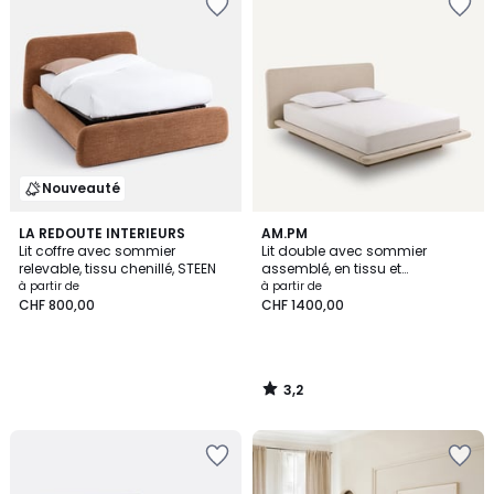
Nouveauté
3,2
LA REDOUTE INTERIEURS
AM.PM
/ 5
Lit coffre avec sommier
Lit double avec sommier
relevable, tissu chenillé, STEEN
assemblé, en tissu et
plateforme en frêne, SLICE
à partir de
à partir de
CHF 800,00
CHF 1400,00
3,2
/
5