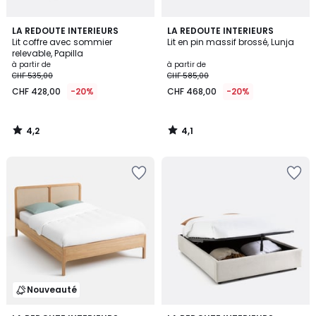
4,2
4,1
LA REDOUTE INTERIEURS
LA REDOUTE INTERIEURS
/ 5
/ 5
Lit coffre avec sommier
Lit en pin massif brossé, Lunja
relevable, Papilla
à partir de
à partir de
CHF 535,00
CHF 585,00
CHF 428,00
-20%
CHF 468,00
-20%
4,2
4,1
/
/
5
5
Nouveauté