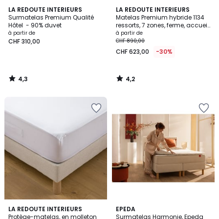
4,3
4,2
LA REDOUTE INTERIEURS
LA REDOUTE INTERIEURS
/ 5
/ 5
Surmatelas Premium Qualité
Matelas Premium hybride 1134
Hôtel - 90% duvet
ressorts, 7 zones, ferme, accueil
mémoire de forme
à partir de
à partir de
CHF 310,00
CHF 890,00
CHF 623,00
-30%
4,3
4,2
/
/
5
5
3,8
4
LA REDOUTE INTERIEURS
EPEDA
/ 5
/
Protège-matelas, en molleton
Surmatelas Harmonie, Epeda