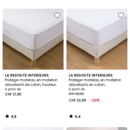
/
/
5
5
4,5
4,4
LA REDOUTE INTERIEURS
LA REDOUTE INTERIEURS
/ 5
/ 5
Protège-matelas, en molleton
Protège-matelas, en molleton
absorbant de coton, hauteur
absorbant, en coton
maxi 20 cm
imperméable, hauteur maxi 22
à partir de
à partir de
cm
CHF 21,95
CHF 29,95
CHF 23,96
-20%
4,5
4,4
/
/
5
5