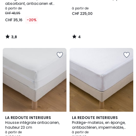
5
absorbant, antiacarien et
imperméable, bonnet 25 cm
à partir de
à partir de
CHF 43,95
CHF 225,00
CHF 35,16
-20%
3,8
4
/
/
5
5
2
4,4
LA REDOUTE INTERIEURS
LA REDOUTE INTERIEURS
/
/ 5
Housse intégrale antiacarien,
Protège-matelas, en éponge,
5
hauteur 23 cm
antibactérien, imperméable,
hauteur maxi 25 cm
à partir de
à partir de