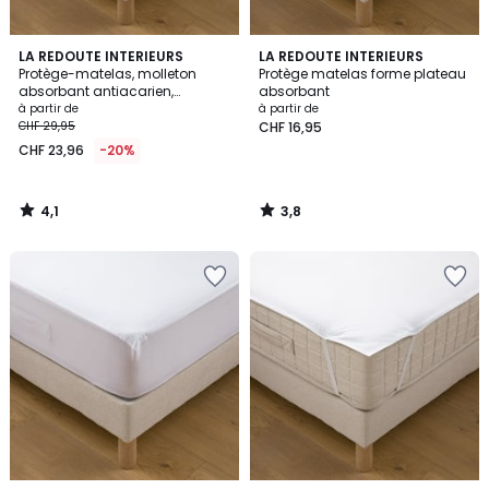
4,1
3,8
LA REDOUTE INTERIEURS
LA REDOUTE INTERIEURS
/ 5
/ 5
Protège-matelas, molleton
Protège matelas forme plateau
absorbant antiacarien,
absorbant
imperméable, hauteur maxi 30
à partir de
à partir de
cm
CHF 29,95
CHF 16,95
CHF 23,96
-20%
4,1
3,8
/
/
5
5