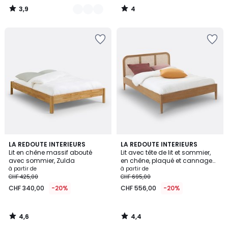
3,9
4
/
/
5
5
4,6
4,4
LA REDOUTE INTERIEURS
LA REDOUTE INTERIEURS
/ 5
/ 5
Lit en chêne massif abouté
Lit avec tête de lit et sommier,
avec sommier, Zulda
en chêne, plaqué et cannage
de rotin, MADARA
à partir de
à partir de
CHF 425,00
CHF 695,00
CHF 340,00
-20%
CHF 556,00
-20%
4,6
4,4
/
/