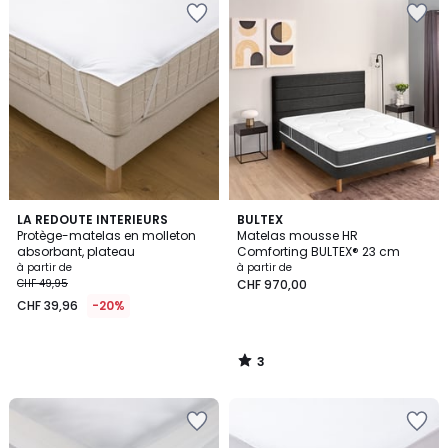
3
LA REDOUTE INTERIEURS
BULTEX
/
Protège-matelas en molleton
Matelas mousse HR
5
absorbant, plateau
Comforting BULTEX® 23 cm
à partir de
à partir de
CHF 49,95
CHF 970,00
CHF 39,96
-20%
3
/
5