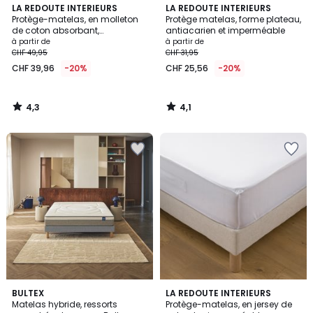
4,3
4,1
LA REDOUTE INTERIEURS
LA REDOUTE INTERIEURS
/ 5
/ 5
Protège-matelas, en molleton
Protège matelas, forme plateau,
de coton absorbant,
antiacarien et imperméable
imperméable, hauteur maxi 30
à partir de
à partir de
cm
CHF 49,95
CHF 31,95
CHF 39,96
-20%
CHF 25,56
-20%
4,3
4,1
/
/
5
5
4,1
BULTEX
LA REDOUTE INTERIEURS
/ 5
Matelas hybride, ressorts
Protège-matelas, en jersey de