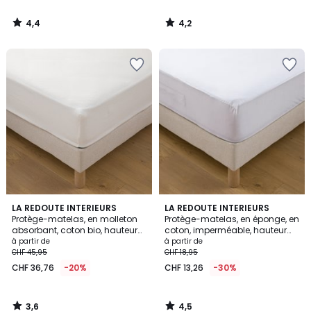
4,4
4,2
/
/
5
5
3,6
4,5
LA REDOUTE INTERIEURS
LA REDOUTE INTERIEURS
/ 5
/ 5
Protège-matelas, en molleton
Protège-matelas, en éponge, en
absorbant, coton bio, hauteur
coton, imperméable, hauteur
maxi 25 cm
maxi 23 cm
à partir de
à partir de
CHF 45,95
CHF 18,95
CHF 36,76
-20%
CHF 13,26
-30%
3,6
4,5