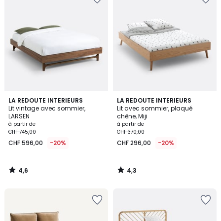
4,6
4,3
LA REDOUTE INTERIEURS
LA REDOUTE INTERIEURS
/ 5
/ 5
Lit vintage avec sommier,
Lit avec sommier, plaqué
LARSEN
chêne, Miji
à partir de
à partir de
CHF 745,00
CHF 370,00
CHF 596,00
-20%
CHF 296,00
-20%
4,6
4,3
/
/
5
5