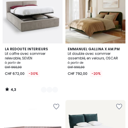
4,3
2
LA REDOUTE INTERIEURS
EMMANUEL GALLINA X AM.PM
/ 5
Lit coffre avec sommier
Lit double avec sommier
Couleurs
relevable, SEVEN
assemblé, en velours, OSCAR
à partir de
à partir de
CHF 960,00
CHF 990,00
CHF 672,00
-30%
CHF 792,00
-20%
4,3
/
5