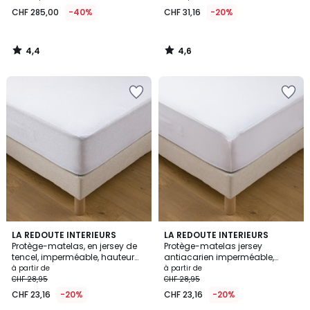
CHF 285,00
-40%
CHF 31,16
-20%
4,4
4,6
/
/
5
5
4,4
4,2
LA REDOUTE INTERIEURS
LA REDOUTE INTERIEURS
/ 5
/ 5
Protège-matelas, en jersey de
Protège-matelas jersey
tencel, imperméable, hauteur
antiacarien imperméable,
maxi 25 cm
hauteur maxi 25 cm
à partir de
à partir de
CHF 28,95
CHF 28,95
CHF 23,16
-20%
CHF 23,16
-20%