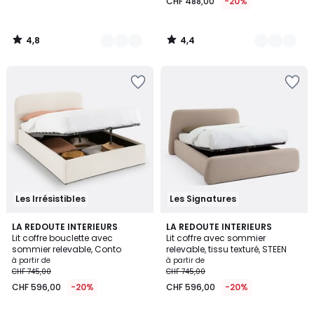
CHF 488,00
-20%
partir
de
CHF
4,8
4,4
320,00.
/
/
5
5
Les Irrésistibles
Les Signatures
3,9
4
2
LA REDOUTE INTERIEURS
LA REDOUTE INTERIEURS
/ 5
/
Lit coffre bouclette avec
Lit coffre avec sommier
Couleurs
5
sommier relevable, Conto
relevable, tissu texturé, STEEN
à partir de
à partir de
CHF 745,00
CHF 745,00
CHF 596,00
-20%
CHF 596,00
-20%