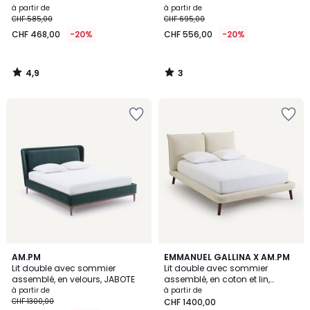
à partir de
à partir de
CHF 585,00
CHF 695,00
CHF 468,00
-20%
CHF 556,00
-20%
4,9
3
/
/
5
5
4,8
2
AM.PM
EMMANUEL GALLINA X AM.PM
/ 5
Lit double avec sommier
Lit double avec sommier
Couleurs
assemblé, en velours, JABOTE
assemblé, en coton et lin,
AURORE
à partir de
à partir de
CHF 1300,00
CHF 1400,00