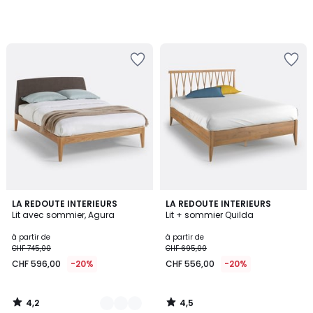
4,2
4,5
2
LA REDOUTE INTERIEURS
LA REDOUTE INTERIEURS
/ 5
/ 5
Lit avec sommier, Agura
Lit + sommier Quilda
Couleurs
à partir de
à partir de
CHF 745,00
CHF 695,00
CHF 596,00
-20%
CHF 556,00
-20%
4,2
4,5
/
/