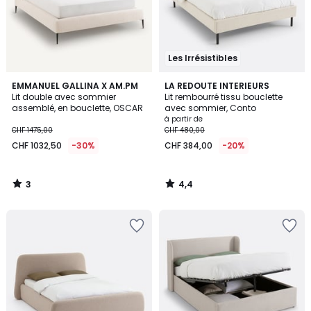
Les Irrésistibles
3
4,4
EMMANUEL GALLINA X AM.PM
LA REDOUTE INTERIEURS
/
/ 5
Lit double avec sommier
Lit rembourré tissu bouclette
5
assemblé, en bouclette, OSCAR
avec sommier, Conto
à partir de
CHF 1475,00
CHF 480,00
CHF 1032,50
-30%
CHF 384,00
-20%
3
4,4
/
/
5
5