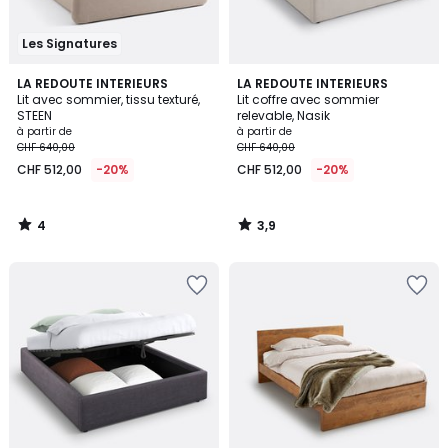
Les Signatures
4
3,9
LA REDOUTE INTERIEURS
LA REDOUTE INTERIEURS
/
/ 5
Lit avec sommier, tissu texturé,
Lit coffre avec sommier
5
STEEN
relevable, Nasik
à partir de
à partir de
CHF 640,00
CHF 640,00
CHF 512,00
-20%
CHF 512,00
-20%
4
3,9
/
/
5
5