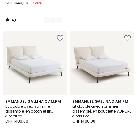
CHF 1040,00
-20%
4,8
/
5
EMMANUEL GALLINA X AM.PM
EMMANUEL GALLINA X AM.PM
Lit double avec sommier
Lit double avec sommier
assemblé, en coton et lin,
assemblé, en bouclette, AURORE
AURORE
à partir de
à partir de
CHF 1400,00
CHF 1400,00