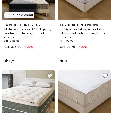
365 nuits d'essai
3,2
3,8
LA REDOUTE INTERIEURS
LA REDOUTE INTERIEURS
/ 5
/ 5
Matelas mousse HR 35 kg/m3,
Protège-matelas, en molleton
soutien mi-ferme, accueil
absorbant antiacarien, hauteur
moelleux
maxi 30 cm
à partir de
à partir de
CHF 420,00
CHF 25,95
CHF 336,00
-20%
CHF 20,76
-20%
3,2
3,8
/
/
5
5