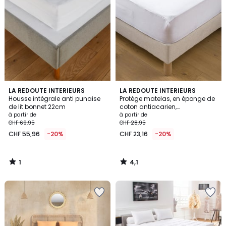
1
4,1
LA REDOUTE INTERIEURS
LA REDOUTE INTERIEURS
/
/ 5
Housse intégrale anti punaise
Protège matelas, en éponge de
5
de lit bonnet 22cm
coton antiacarien,
imperméable, hauteur maxi 25
à partir de
à partir de
cm
CHF 69,95
CHF 28,95
CHF 55,96
-20%
CHF 23,16
-20%
1
4,1
/
/
5
5