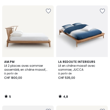
5
5
5
4,8
AM.PM
LA REDOUTE INTERIEURS
/
/ 5
Lit 2 places aves sommier
Lit en chêne massif avec
5
assemblé, en chêne massif,
sommier, JUCCA
CASPIAN
à partir de
à partir de
CHF 1800,00
CHF 535,00
5
4,8
/
/
5
5