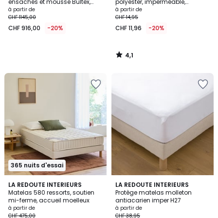
ensachés et mousse Bultex,
polyester, imperméable,
soutien très ferme, MOVE
hauteur maxi 20 cm
à partir de
à partir de
CHF 1145,00
CHF 14,95
CHF 916,00
-20%
CHF 11,96
-20%
4,1
/
5
365 nuits d'essai
4,4
4,6
LA REDOUTE INTERIEURS
LA REDOUTE INTERIEURS
/ 5
/ 5
Matelas 580 ressorts, soutien
Protège matelas molleton
mi-ferme, accueil moelleux
antiacarien imper H27
à partir de
à partir de
CHF 475,00
CHF 38,95