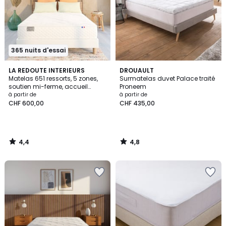
365 nuits d'essai
4,4
4,8
LA REDOUTE INTERIEURS
DROUAULT
/ 5
/ 5
Matelas 651 ressorts, 5 zones,
Surmatelas duvet Palace traité
soutien mi-ferme, accueil
Proneem
moelleux
à partir de
à partir de
CHF 600,00
CHF 435,00
4,4
4,8
/
/
5
5