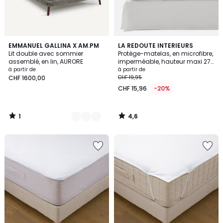
1
4,6
2
EMMANUEL GALLINA X AM.PM
LA REDOUTE INTERIEURS
/
/ 5
Lit double avec sommier
Protège-matelas, en microfibre,
Couleurs
5
assemblé, en lin, AURORE
imperméable, hauteur maxi 27
cm
à partir de
à partir de
CHF 1600,00
CHF 19,95
CHF 15,96
-20%
1
4,6
/
/
5
5