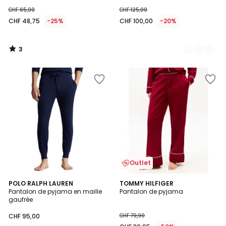
CHF 65,00
CHF 125,00
CHF 48,75
-25%
CHF 100,00
-20%
3
/
5
Outlet
3,7
3
POLO RALPH LAUREN
TOMMY HILFIGER
/ 5
/
Pantalon de pyjama en maille
Pantalon de pyjama
5
gaufrée
CHF 95,00
CHF 79,90