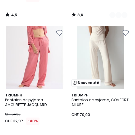
4,5
3,6
/
/
5
5
Nouveauté
TRIUMPH
TRIUMPH
Pantalon de pyjama
Pantalon de pyjama, COMFORT
AMOURETTE JACQUARD
ALLURE
CHF 54,95
CHF 70,00
CHF 32,97
-40%