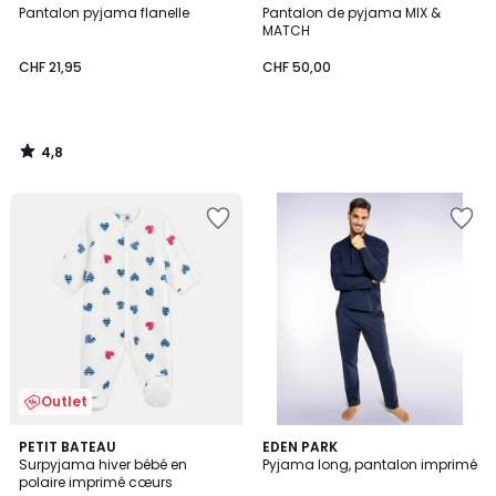
/ 5
Pantalon pyjama flanelle
Pantalon de pyjama MIX &
MATCH
CHF 21,95
CHF 50,00
4,8
/
5
Outlet
3
PETIT BATEAU
2
EDEN PARK
/
Surpyjama hiver bébé en
Pyjama long, pantalon imprimé
Couleurs
5
polaire imprimé cœurs