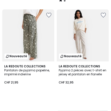
5
CHF
/
5
38,95
20%
de
réduction
appliquée.
Nouveauté
Nouveauté
LA REDOUTE COLLECTIONS
LA REDOUTE COLLECTIONS
Pantalon de pyjama popeline,
Pyjama 2 pièces avec t-shirt en
imprimé indienne
jersey et pantalon en flanelle
CHF 21,95
CHF 32,95