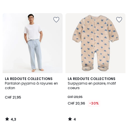
4,3
4
LA REDOUTE COLLECTIONS
LA REDOUTE COLLECTIONS
/ 5
/
Pantalon pyjama à rayures en
Surpyjama en polaire, motif
5
coton
coeurs
CHF 21,95
CHF 29,95
CHF 20,96
-30%
4,3
4
/
/
5
5