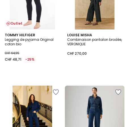
Outlet
TOMMY HILFIGER
LOUISE MISHA
Legging de pyjama Original
Combinaison pantalon brodée,
coton bio
VERONIQUE
CHF 64,95
CHF 270,00
CHF 48,71
-25%