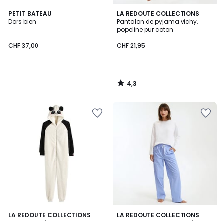
4,3
PETIT BATEAU
LA REDOUTE COLLECTIONS
/ 5
Dors bien
Pantalon de pyjama vichy,
popeline pur coton
CHF 37,00
CHF 21,95
4,3
/
5
4,7
4,4
LA REDOUTE COLLECTIONS
LA REDOUTE COLLECTIONS