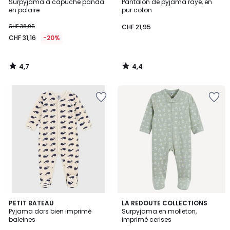
/ 5
/ 5
Surpyjama à capuche panda
Pantalon de pyjama rayé, en
en polaire
pur coton
CHF 38,95
CHF 21,95
CHF 31,16
-20%
4,7
4,4
/
/
5
5
1
PETIT BATEAU
LA REDOUTE COLLECTIONS
/
Pyjama dors bien imprimé
Surpyjama en molleton,
5
baleines
imprimé cerises