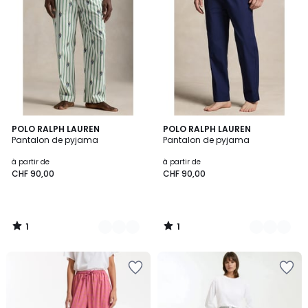
1
1
5
POLO RALPH LAUREN
3
POLO RALPH LAUREN
/
/
Pantalon de pyjama
Pantalon de pyjama
Couleurs
Couleurs
5
5
à partir de
à partir de
CHF 90,00
CHF 90,00
1
1
/
/
5
5