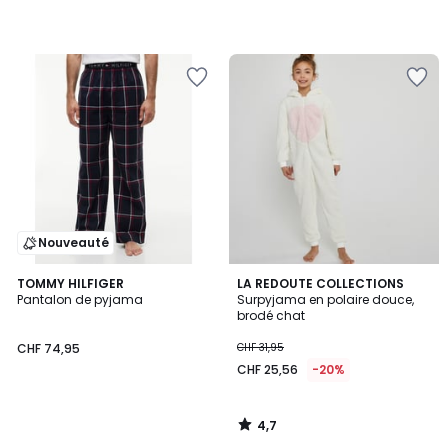
Nouveauté
4,7
TOMMY HILFIGER
LA REDOUTE COLLECTIONS
/ 5
Pantalon de pyjama
Surpyjama en polaire douce,
brodé chat
CHF 74,95
CHF 31,95
CHF 25,56
-20%
4,7
/