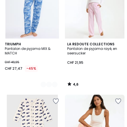
4,6
2
TRIUMPH
LA REDOUTE COLLECTIONS
/ 5
Pantalon de pyjama MIX &
Pantalon de pyjama rayé, en
Couleurs
MATCH
seersucker
CHF 49,95
CHF 21,95
CHF 27,47
-45%
4,6
/
5