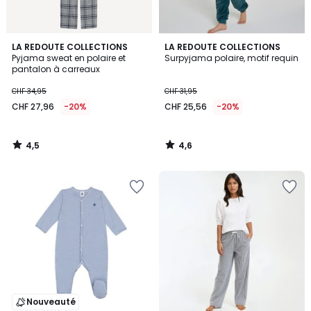
4,5
4,6
LA REDOUTE COLLECTIONS
LA REDOUTE COLLECTIONS
/ 5
/ 5
Pyjama sweat en polaire et
Surpyjama polaire, motif requin
pantalon à carreaux
CHF 34,95
CHF 31,95
CHF 27,96
-20%
CHF 25,56
-20%
4,5
4,6
/
/
5
5
Nouveauté