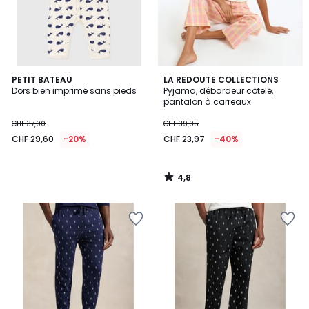
4,8
PETIT BATEAU
LA REDOUTE COLLECTIONS
/ 5
Dors bien imprimé sans pieds
Pyjama, débardeur côtelé,
pantalon à carreaux
CHF 37,00
CHF 39,95
CHF 29,60
-20%
CHF 23,97
-40%
4,8
/
5