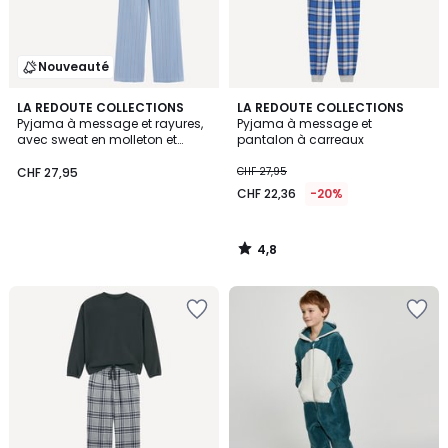
Nouveauté
4,8
LA REDOUTE COLLECTIONS
LA REDOUTE COLLECTIONS
/ 5
Pyjama à message et rayures,
Pyjama à message et
avec sweat en molleton et
pantalon à carreaux
pantalon en flanelle
CHF 27,95
CHF 27,95
CHF 22,36
-20%
4,8
/
5