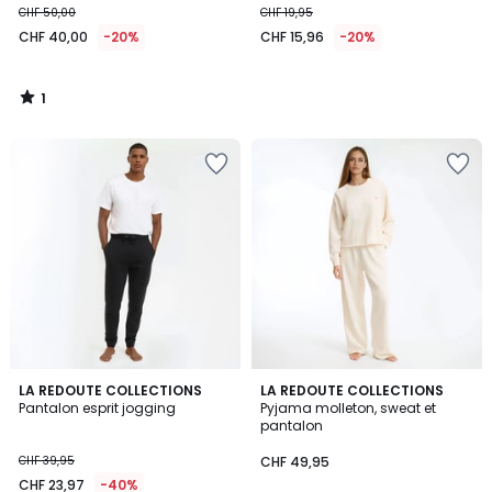
CHF 50,00
CHF 19,95
CHF 40,00
-20%
CHF 15,96
-20%
1
/
5
4,5
3,6
LA REDOUTE COLLECTIONS
2
LA REDOUTE COLLECTIONS
/ 5
/ 5
Pantalon esprit jogging
Pyjama molleton, sweat et
Couleurs
pantalon
CHF 39,95
CHF 49,95
CHF 23,97
-40%