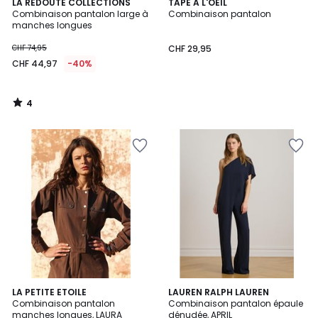
4
LA REDOUTE COLLECTIONS
TAPE A L'OEIL
/
Combinaison pantalon large à
Combinaison pantalon
5
manches longues
CHF 74,95
CHF 29,95
CHF 44,97
-40%
4
/
5
5
LA PETITE ETOILE
LAUREN RALPH LAUREN
/
Combinaison pantalon
Combinaison pantalon épaule
5
manches longues, LAURA
dénudée, APRIL