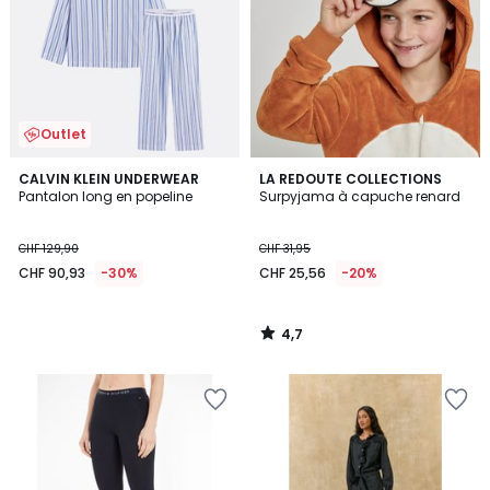
Outlet
4,7
CALVIN KLEIN UNDERWEAR
LA REDOUTE COLLECTIONS
/ 5
Pantalon long en popeline
Surpyjama à capuche renard
CHF 129,90
CHF 31,95
CHF 90,93
-30%
CHF 25,56
-20%
4,7
/
5