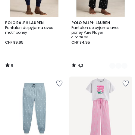
5
4,2
POLO RALPH LAUREN
3
POLO RALPH LAUREN
/
/ 5
Pantalon de pyjama avec
Pantalon de pyjama avec
Couleurs
5
motif poney
poney Pure Player
à partir de
CHF 89,95
CHF 84,95
5
4,2
/
/
5
5