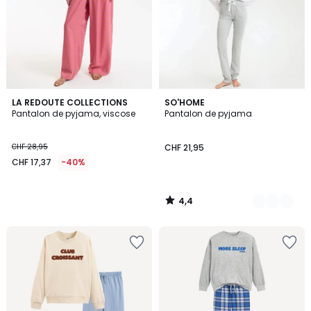
4,4
LA REDOUTE COLLECTIONS
2
SO'HOME
/ 5
Pantalon de pyjama, viscose
Pantalon de pyjama
Couleurs
CHF 28,95
CHF 21,95
CHF 17,37
-40%
4,4
/
5