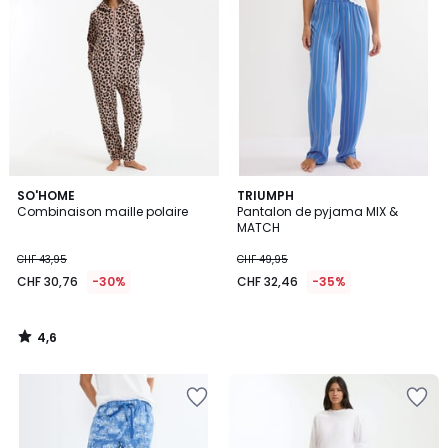
4,6
SO'HOME
TRIUMPH
/ 5
Combinaison maille polaire
Pantalon de pyjama MIX &
MATCH
CHF 43,95
CHF 49,95
CHF 30,76
-30%
CHF 32,46
-35%
4,6
/
5