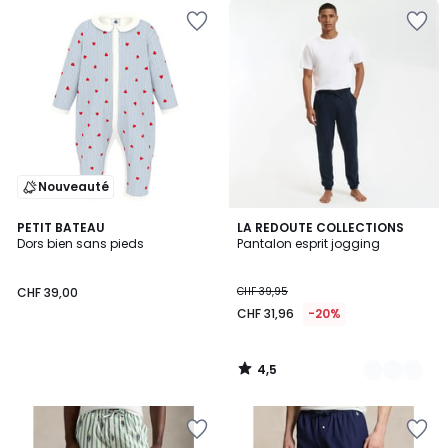
Nouveauté
4,5
PETIT BATEAU
2
LA REDOUTE COLLECTIONS
/ 5
Dors bien sans pieds
Pantalon esprit jogging
Couleurs
CHF 39,00
CHF 39,95
CHF 31,96
-20%
4,5
/
5