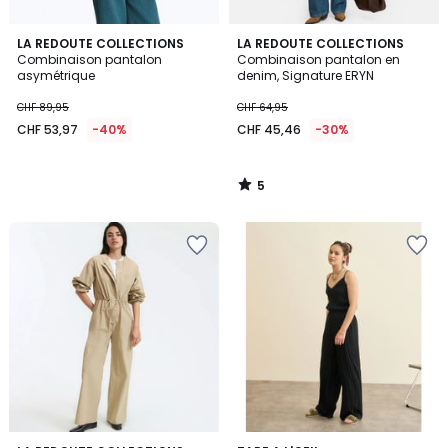
5
LA REDOUTE COLLECTIONS
LA REDOUTE COLLECTIONS
/
Combinaison pantalon
Combinaison pantalon en
5
asymétrique
denim, Signature ERYN
CHF 89,95
CHF 64,95
CHF 53,97
-40%
CHF 45,46
-30%
5
/
5