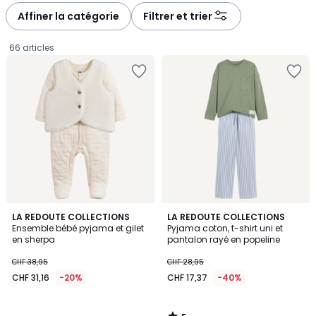
à
à
Affiner la catégorie
Filtrer et trier
gauche
droite
66 articles
5
LA REDOUTE COLLECTIONS
LA REDOUTE COLLECTIONS
/
Ensemble bébé pyjama et gilet
Pyjama coton, t-shirt uni et
5
en sherpa
pantalon rayé en popeline
CHF
CHF 38,95
CHF 28,95
31,16
CHF 31,16
-20%
CHF 17,37
-40%
au
lieu
de