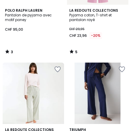
3
5
POLO RALPH LAUREN
LA REDOUTE COLLECTIONS
/
/
Pantalon de pyjama avec
Pyjama coton, T-shirt et
5
5
motif poney
pantalon rayé
CHF 95,00
CHF 29,95
CHF 23,96
-20%
3
5
/
/
5
5
4,8
LA REDOUTE COLLECTIONS
TRIUMPH