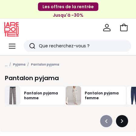
Les offres de la rentrée
Jusqu'à -30%
Aller
au
La
panie
Redoute
Menu
Rechercher
Derniers
...
articles
Pyjama
Pantalon pyjama
vus
Pantalon pyjama
Pantalon pyjama
Pantalon pyjama
homme
femme
Précédent
Suivan
-
-
défiler
défiler