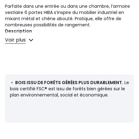
Parfaite dans une entrée ou dans une chambre, l’armoire
vestiaire 6 portes HIBA s’inspire du mobilier industriel en
mixant métal et chêne abouté. Pratique, elle offre de
nombreuses possibilités de rangement.
Description
• 6 portes façon vestiaire d’usine
Voir plus
• A gauche, 4 portes centrales avec 4 larges étagères
ajustables + 1 fixe au centre
• A droite, 1 colonne 2 portes avec 4 étagères ajustables +
1 fixe au centre
• 6 crochets amovibles dans chaque casier
• Existe en version 3 portes.
• Structure, 6 poignées et 6 crochets en métal acier,
•
BOIS ISSU DE FORÊTS GÉRÉES PLUS DURABLEMENT.
Le
finition époxy, effet mat.
bois certifié FSC® est issu de forêts bien gérées sur le
• Plateau supérieur en chêne massif abouté, finition
plan environnemental, social et économique.
nitrocellulosique.
• 2 trous pour fixation murale (recommandée).
Dimensions
Totales :
• Largeur 100 cm
• Profondeur 40 cm