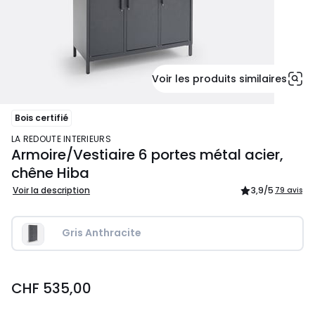
Voir les produits similaires
Bois certifié
LA REDOUTE INTERIEURS
Armoire/Vestiaire 6 portes métal acier,
chêne Hiba
Voir la description
3,9
/5
79 avis
Gris Anthracite
CHF
CHF 535,00
535,00.