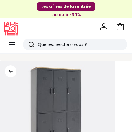
Les offres de la rentrée
Jusqu'à -30%
Aller
au
La
panie
Redoute
Menu
Rechercher
Derniers
articles
vus