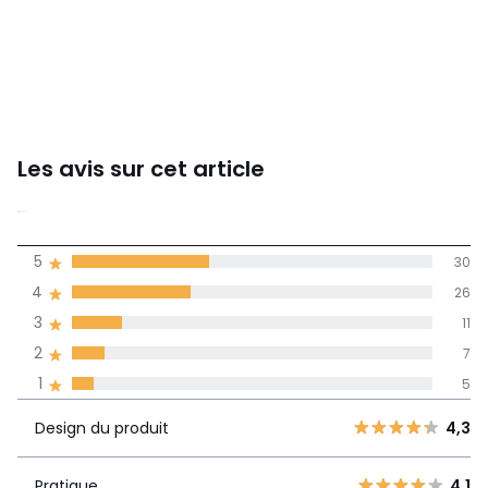
Les avis sur cet article
3,9
5
30
(79)
de moyenne
4
26
3
11
Avis 100% certifiés,
2
7
La Redoute s'engage
1
5
Design du
5
30
4,3
produit
Design du produit
4,3
4
26
3
11
Pratique
4,1
Pratique
4,1