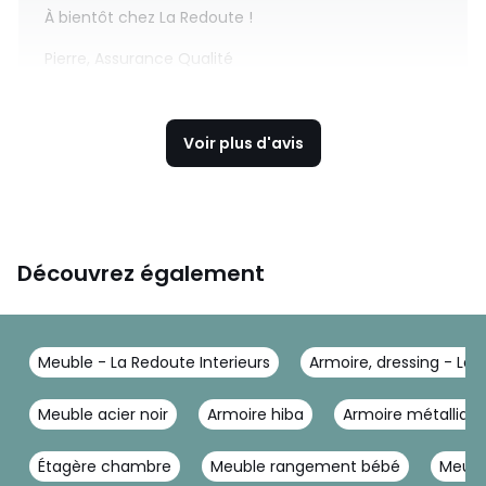
À bientôt chez La Redoute !
Pierre, Assurance Qualité
Voir plus d'avis
Découvrez également
Meuble - La Redoute Interieurs
Armoire, dressing - La 
Meuble acier noir
Armoire hiba
Armoire métallique
Étagère chambre
Meuble rangement bébé
Meubl