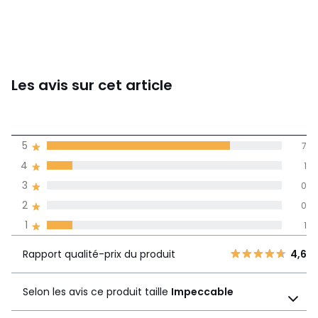
Les avis sur cet article
4,4
5
7
(9)
de moyenne
4
1
3
0
Avis 100% certifiés,
2
0
La Redoute s'engage
1
1
Rapport
5
7
qualité-prix
4,6
Rapport qualité-prix du produit
4,6
4
1
du produit
3
0
Selon les avis ce produit taille
Impeccable
Selon les avis ce produit
2
0
taille
Impeccable