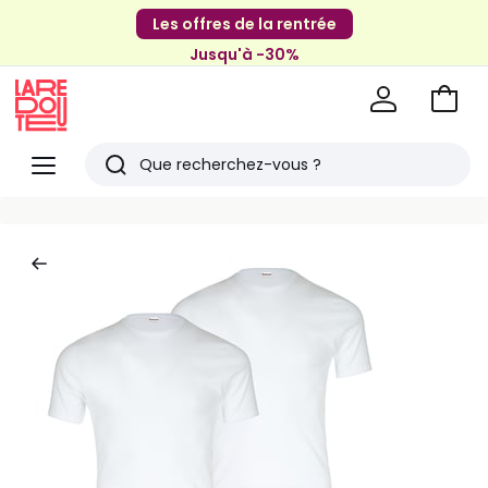
Les offres de la rentrée
Jusqu'à -30%
Aller
au
La
panie
Redoute
Menu
Rechercher
Derniers
articles
vus