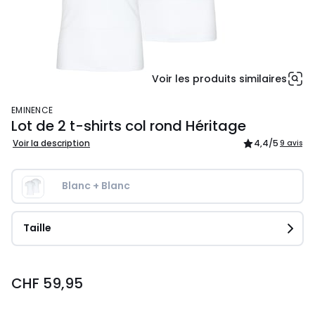
Voir les produits similaires
EMINENCE
Lot de 2 t-shirts col rond Héritage
Voir la description
4,4
/5
9 avis
Blanc + Blanc
Taille
CHF
CHF 59,95
59,95.