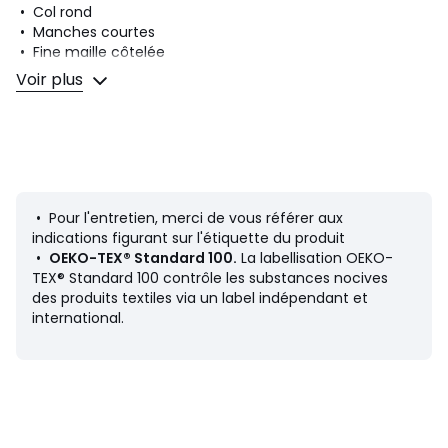
• Col rond
• Manches courtes
• Fine maille côtelée
Voir plus
Composition et Entretien
• 100% coton
Fiche produit relative aux qualités et caractéristiques
• Pour l'entretien, merci de vous référer aux
environnementales
indications figurant sur l'étiquette du produit
• Origine de fabrication (tissage, teinture, impression) :
•
OEKO-TEX® Standard 100.
La labellisation OEKO-
France
TEX® Standard 100 contrôle les substances nocives
• Confection : Tunisie
des produits textiles via un label indépendant et
international.
Couleurs
Blanc + Blanc
Tailles
S, M, L, XL, XXL, 3XL, 4XL