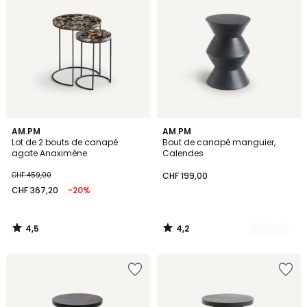
4,5
4,2
AM.PM
4
AM.PM
/ 5
/ 5
Lot de 2 bouts de canapé
Bout de canapé manguier,
Couleurs
agate Anaximène
Calendes
CHF 459,00
CHF 199,00
CHF 367,20
-20%
4,5
4,2
/
/
5
5