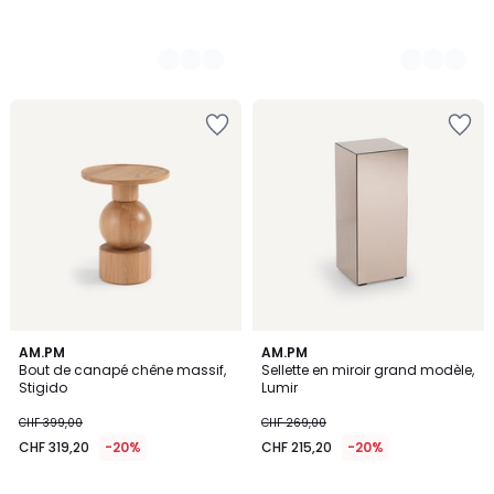
5
AM.PM
AM.PM
/
Bout de canapé chêne massif,
Sellette en miroir grand modèle,
5
Stigido
Lumir
CHF 399,00
CHF 269,00
CHF 319,20
-20%
CHF 215,20
-20%