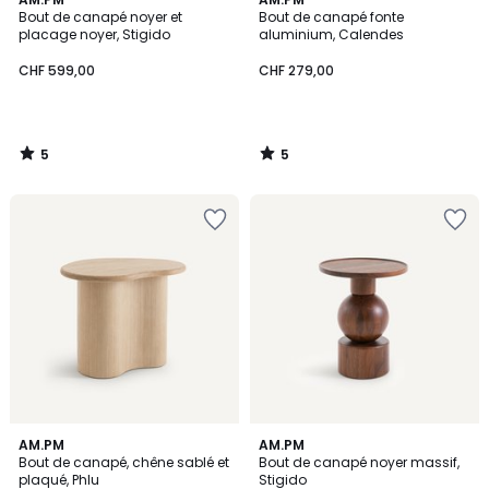
/
/
Bout de canapé noyer et
Bout de canapé fonte
5
5
placage noyer, Stigido
aluminium, Calendes
CHF 599,00
CHF 279,00
5
5
/
/
5
5
4,1
5
AM.PM
AM.PM
/ 5
/
Bout de canapé, chêne sablé et
Bout de canapé noyer massif,
5
plaqué, Phlu
Stigido