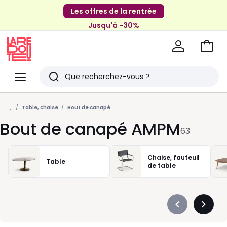
Les offres de la rentrée
Jusqu'à -30%
Aller
au
La
panie
Redoute
Menu
Rechercher
Derniers
...
articles
Table, chaise
Bout de canapé
Bout de canapé AMPM
vus
63
Chaise, fauteuil
Table
de table
Précédent
Suivan
-
-