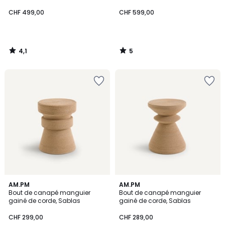
CHF 499,00
CHF 599,00
4,1
5
/
/
5
5
5
4,7
AM.PM
AM.PM
/
/ 5
Bout de canapé manguier
Bout de canapé manguier
5
gainé de corde, Sablas
gainé de corde, Sablas
CHF 299,00
CHF 289,00