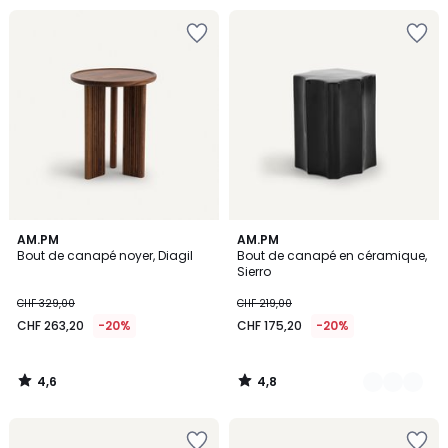
4,6
4,8
AM.PM
2
AM.PM
/ 5
/ 5
Bout de canapé noyer, Diagil
Bout de canapé en céramique,
Couleurs
Sierro
CHF 329,00
CHF 219,00
CHF 263,20
-20%
CHF 175,20
-20%
4,6
4,8
/
/
5
5