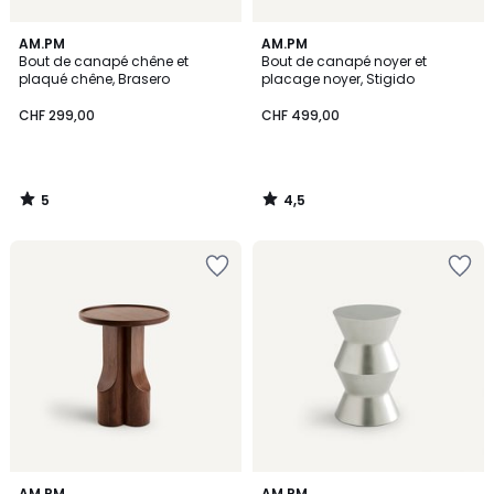
5
4,5
AM.PM
AM.PM
/
/ 5
Bout de canapé chêne et
Bout de canapé noyer et
5
plaqué chêne, Brasero
placage noyer, Stigido
CHF 299,00
CHF 499,00
5
4,5
/
/
5
5
5
5
AM.PM
AM.PM