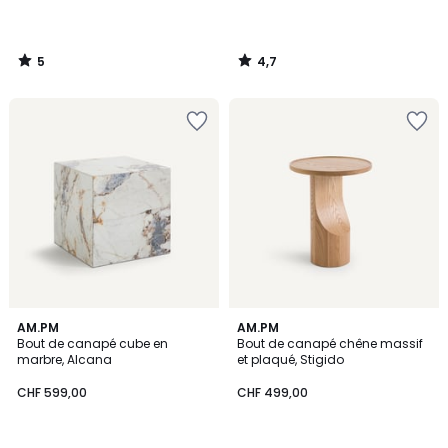
5
4,7
/
/
5
5
5
5
AM.PM
AM.PM
/
/
Bout de canapé cube en
Bout de canapé chêne massif
5
5
marbre, Alcana
et plaqué, Stigido
CHF 599,00
CHF 499,00