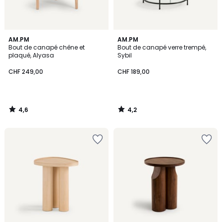
4,6
4,2
AM.PM
AM.PM
/ 5
/ 5
Bout de canapé chêne et
Bout de canapé verre trempé,
plaqué, Alyasa
Sybil
CHF 249,00
CHF 189,00
4,6
4,2
/
/
5
5