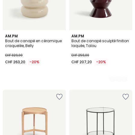
AM.PM
2
AM.PM
Bout de canapé en céramique
Bout de canapé sculpté finition
Couleurs
craquelée, Belly
laquée, Talou
CHF 329,00
CHF 259,00
CHF 263,20
-20%
CHF 207,20
-20%