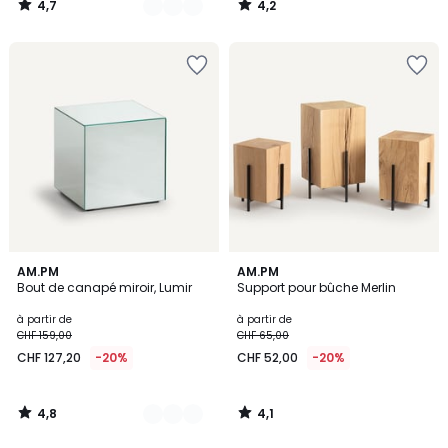
4,7
4,2
CHF
/
/
5
5
159,00
20%
de
réduction
appliquée.
4,8
4,1
2
AM.PM
AM.PM
/ 5
/ 5
Bout de canapé miroir, Lumir
Support pour bûche Merlin
Couleurs
à partir de
à partir de
CHF 159,00
CHF 65,00
CHF 127,20
-20%
CHF 52,00
-20%
4,8
4,1
/
/
5
5