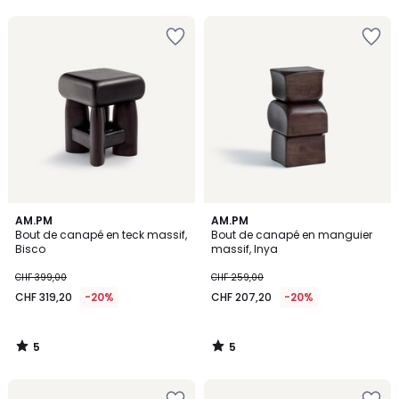
5
5
5
5
AM.PM
AM.PM
/
/
Bout de canapé en teck massif,
Bout de canapé en manguier
5
5
Bisco
massif, Inya
CHF 399,00
CHF 259,00
CHF 319,20
-20%
CHF 207,20
-20%
5
5
/
/
5
5