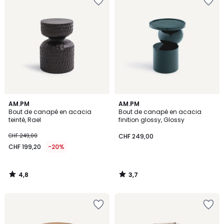
4,8
3,7
AM.PM
AM.PM
/ 5
/ 5
Bout de canapé en acacia
Bout de canapé en acacia
teinté, Rael
finition glossy, Glossy
CHF 249,00
CHF 249,00
CHF 199,20
-20%
4,8
3,7
/
/
5
5