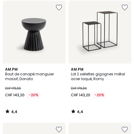
4,4
4,4
AM.PM
AM.PM
/ 5
/ 5
Bout de canapé manguier
Lot 2 sellettes gigognes métal
massif, Donato
acier laqué, Romy
CHF 179,00
CHF 179,00
CHF 143,20
-20%
CHF 143,20
-20%
4,4
4,4
/
/
5
5