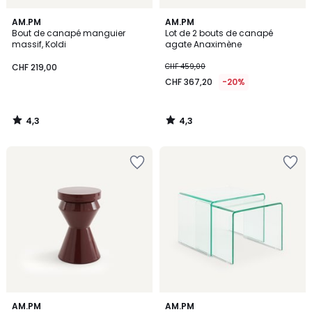
4,3
4,3
AM.PM
AM.PM
/ 5
/ 5
Bout de canapé manguier
Lot de 2 bouts de canapé
massif, Koldi
agate Anaximène
CHF 219,00
CHF 459,00
CHF 367,20
-20%
4,3
4,3
/
/
5
5
4,9
5
AM.PM
AM.PM