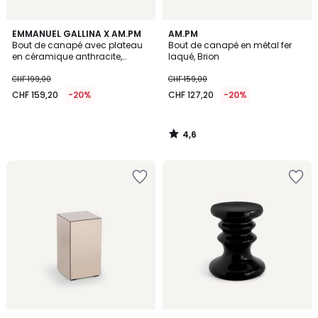
4,6
EMMANUEL GALLINA X AM.PM
AM.PM
/ 5
Bout de canapé avec plateau
Bout de canapé en métal fer
en céramique anthracite,
laqué, Brion
TREBOR
CHF 199,00
CHF 159,00
CHF 159,20
-20%
CHF 127,20
-20%
4,6
/
5