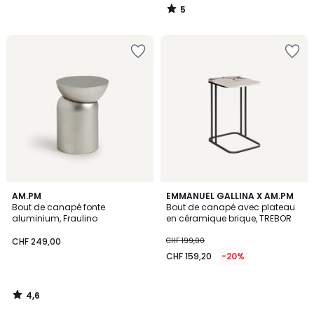
5
/
5
4,6
AM.PM
EMMANUEL GALLINA X AM.PM
/ 5
Bout de canapé fonte
Bout de canapé avec plateau
aluminium, Fraulino
en céramique brique, TREBOR
CHF 249,00
CHF 199,00
CHF 159,20
-20%
4,6
/
5