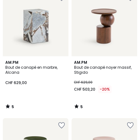
5
5
AM.PM
AM.PM
/
/
Bout de canapé en marbre,
Bout de canapé noyer massif,
5
5
Alcana
Stigido
CHF 629,00
CHF 629,00
CHF 503,20
-20%
5
5
/
/
5
5