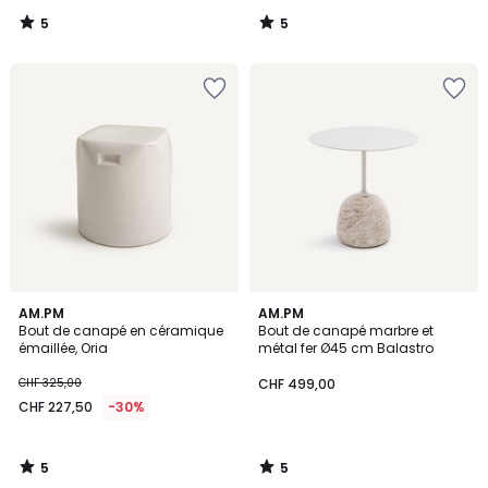
5
5
/
/
5
5
5
5
AM.PM
AM.PM
/
/
Bout de canapé en céramique
Bout de canapé marbre et
5
5
émaillée, Oria
métal fer Ø45 cm Balastro
CHF 325,00
CHF 499,00
CHF 227,50
-30%
5
5
/
/