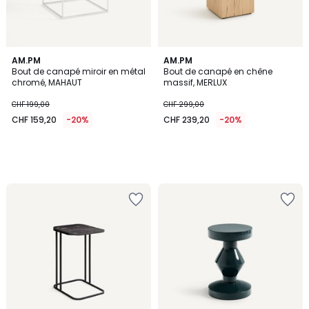
AM.PM
AM.PM
Bout de canapé miroir en métal
Bout de canapé en chêne
chromé, MAHAUT
massif, MERLUX
CHF 199,00
CHF 299,00
CHF 159,20
-20%
CHF 239,20
-20%