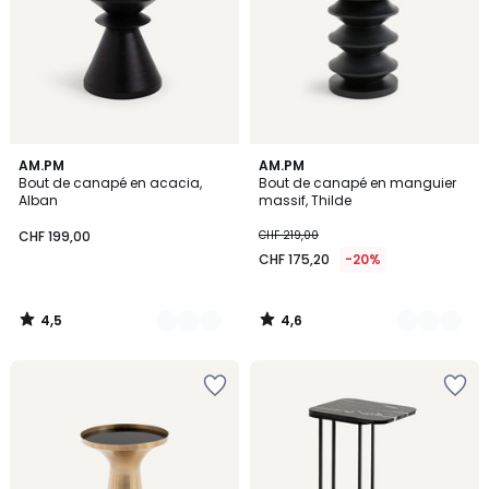
4,5
4,6
2
AM.PM
3
AM.PM
/ 5
/ 5
Bout de canapé en acacia,
Bout de canapé en manguier
Couleurs
Couleurs
Alban
massif, Thilde
CHF 199,00
CHF 219,00
CHF 175,20
-20%
4,5
4,6
/
/
5
5