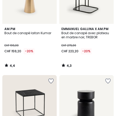
4,4
4,3
AM.PM
EMMANUEL GALLINA X AM.PM
/ 5
/ 5
Bout de canapé laiton Kumar
Bout de canapé avec plateau
en marbre noir, TREBOR
CHF 199,00
CHF 279,00
CHF 159,20
-20%
CHF 223,20
-20%
4,4
4,3
/
/
5
5