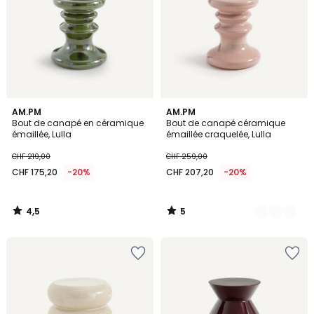
4,5
5
AM.PM
2
AM.PM
/ 5
/
Bout de canapé en céramique
Bout de canapé céramique
Couleurs
5
émaillée, Lulla
émaillée craquelée, Lulla
CHF 219,00
CHF 259,00
CHF 175,20
-20%
CHF 207,20
-20%
4,5
5
/
/
5
5