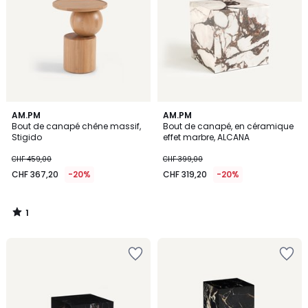
1
AM.PM
AM.PM
/
Bout de canapé chêne massif,
Bout de canapé, en céramique
5
Stigido
effet marbre, ALCANA
CHF 459,00
CHF 399,00
CHF 367,20
-20%
CHF 319,20
-20%
1
/
5