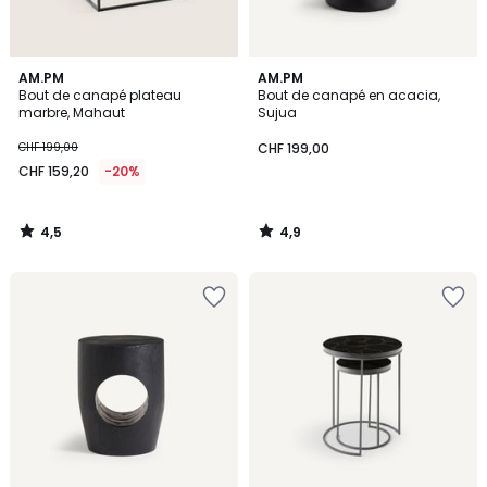
4,5
4,9
AM.PM
AM.PM
/ 5
/ 5
Bout de canapé plateau
Bout de canapé en acacia,
marbre, Mahaut
Sujua
CHF 199,00
CHF 199,00
CHF 159,20
-20%
4,5
4,9
/
/
5
5