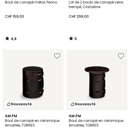
/ 5
/
Bout de canapé métal, Peono
Lot de 2 bouts de canapé verre
5
trempé, Cristalline
CHF 159,00
CHF 299,00
4,9
5
/
/
5
5
Nouveauté
Nouveauté
AM.PM
AM.PM
Bout de canapé en céramique
Bout de canapé en céramique
émaillée, TORRES
émaillée, TORRES