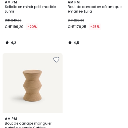
4,2
4,5
AM.PM
AM.PM
/ 5
/ 5
Sellette en miroir petit modèle,
Bout de canapé en céramique
Lumir
émaillée, Lulla
CHF 249,00
CHF 235,00
CHF 199,20
-20%
CHF 176,25
-25%
4,2
4,5
/
/
5
5
5
AM.PM
/
Bout de canapé manguier
5
gainé de corde, Sablas