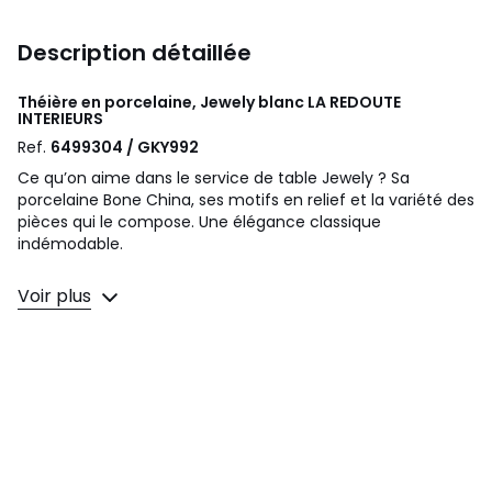
Description détaillée
Théière en porcelaine, Jewely blanc
LA REDOUTE
INTERIEURS
Ref.
6499304 / GKY992
Ce qu’on aime dans le service de table Jewely ? Sa
porcelaine Bone China, ses motifs en relief et la variété des
pièces qui le compose. Une élégance classique
indémodable.
Description
Voir plus
• En porcelaine Bone China
Qualité
La porcelaine à la cendre d’os est un type de porcelaine
composé, en plus du kaolin, du feldspath et du quartz, de
cendre d’os désagrégée, d'où le nom anglais de « bone
china » (porcelaine d'os). Caractérisée par son très haut
degré de blancheur et de transparence, sa dureté et sa
forte résistance aux chocs, elle est considérée comme