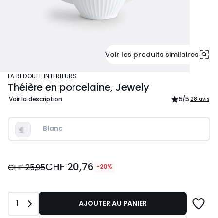
Voir les produits similaires
LA REDOUTE INTERIEURS
Théière en porcelaine, Jewely
Voir la description
5
/5
28 avis
Blanc
CHF
CHF 20,76
20,76
CHF 25,95
-20%
au
lieu
de
Quantité
1
AJOUTER AU PANIER
CHF
25,95