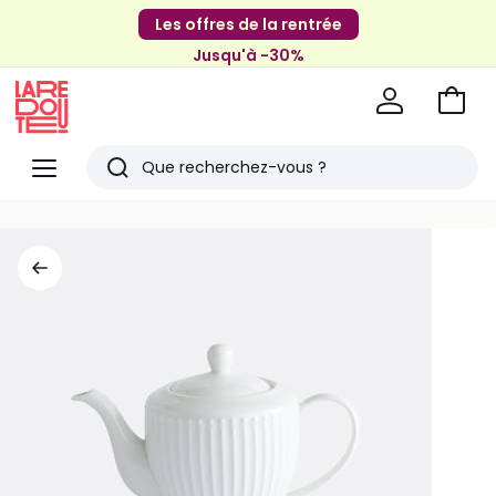
Les offres de la rentrée
Jusqu'à -30%
Aller
au
La
panie
Redoute
Menu
Rechercher
Derniers
articles
vus