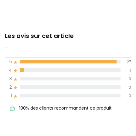
Les avis sur cet article
5
5
27
(28)
de moyenne
4
1
3
0
Avis 100% certifiés,
2
0
La Redoute s'engage
1
0
100% des clients
5
27
100% des clients recommandent ce produit
recommandent ce produit
4
1
3
0
2
0