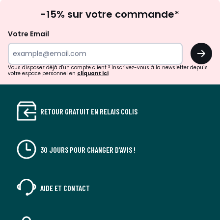
Inscription
-15% sur votre commande*
à
la
Votre Email
newsletter
OK
Vous disposez déjà d'un compte client ? Inscrivez-vous à la newsletter depuis
votre espace personnel en
cliquant ici
RETOUR GRATUIT EN RELAIS COLIS
30 JOURS POUR CHANGER D'AVIS !
AIDE ET CONTACT