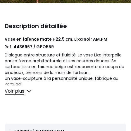
Description détaillée
Vase en faïence mate H22,5 cm, Lixa noir
AM.PM
Ref.
4436967 / GPO559
Dialogue entre structure et fluidité. Le vase Lixa interpelle
par sa forme architecturale et ses courbes douces. Sa
surface lisse en faïence beige est recouverte de coups de
pinceaux, témoins de la main de l’artisan.
Un vase-sculpture à la personnalité unique, fabriqué au
Portugal.
Voir plus
Description
• Faïence mate beige, soulignée de coups de pinceau
coloris noir
• Fabrication artisanale, chaque pièce est unique. Les
formes, couleurs et dimensions peuvent légèrement varier
d'un produit à l'autre