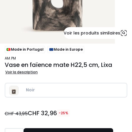
Voir les produits similaires
Made in Portugal
Made in Europe
AM.PM
Vase en faïence mate H22,5 cm, Lixa
Voir la description
Noir
CHF
CHF 32,96
32,96
CHF 43,95
-25%
au
lieu
de