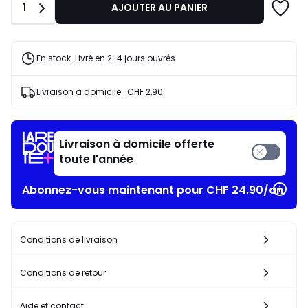
Quantité
1
AJOUTER AU PANIER
CHF
43,95
25%
de
En stock. Livré en 2-4 jours ouvrés
réduction
appliquée.
Livraison à domicile :
CHF 2,90
Livraison à domicile offerte
toute l'année
Abonnez-vous maintenant pour CHF 24.90/an​
Conditions de livraison
Conditions de retour
Aide et contact