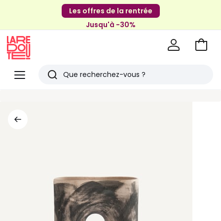
Les offres de la rentrée
Jusqu'à -30%
Aller
au
La
panie
Redoute
Menu
Rechercher
Derniers
articles
vus