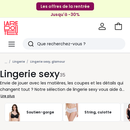
Les offres de la rentrée
Jusqu'à -30%
Aller
au
La
panie
Redoute
Menu
Rechercher
Derniers
...
articles
Lingerie
Lingerie sexy, glamour
Lingerie sexy
vus
35
Envie de jouer avec les matières, les coupes et les détails qui
changent tout ? Notre sélection de lingerie sexy vous aide à
composer un ensemble qui vous ressemble, du plus discret au
Lire plus
plus audacieux. Dentelle fine, tulle transparent, satin lisse, body
près du corps, soutien-gorge corbeille, triangle ou balconnet : à
Soutien-gorge
String, culotte
vous de choisir le style qui met votre silhouette en valeur et
dans lequel vous vous sentez bien. Pour un effet harmonieux,
pensez à associer la forme du haut à celle du bas : culotte taille