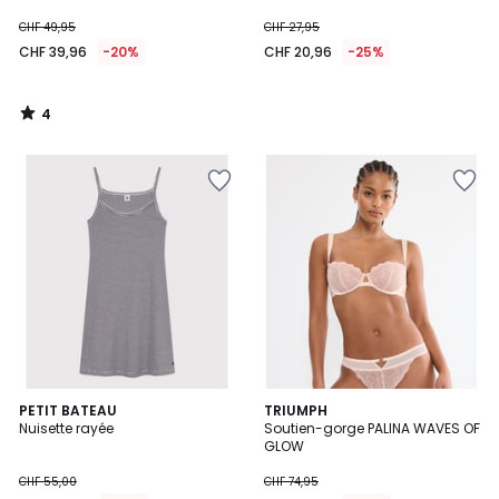
CHF 49,95
CHF 27,95
CHF 39,96
-20%
CHF 20,96
-25%
4
/
5
5
PETIT BATEAU
2
TRIUMPH
/
Nuisette rayée
Soutien-gorge PALINA WAVES OF
Couleurs
5
GLOW
CHF 55,00
CHF 74,95