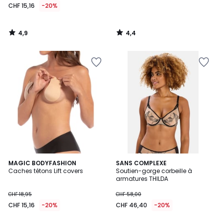
CHF 15,16
-20%
4,9
4,4
/
/
5
5
2
MAGIC BODYFASHION
SANS COMPLEXE
/
Caches tétons Lift covers
Soutien-gorge corbeille à
5
armatures THILDA
CHF 18,95
CHF 58,00
CHF 15,16
-20%
CHF 46,40
-20%