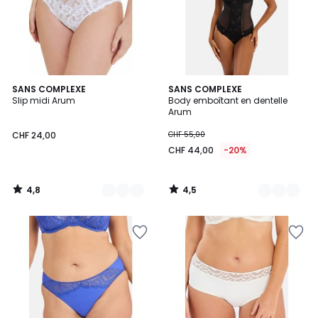
4,8
4,5
2
SANS COMPLEXE
2
SANS COMPLEXE
/ 5
/ 5
Slip midi Arum
Body emboîtant en dentelle
Couleurs
Couleurs
Arum
CHF 24,00
CHF 55,00
CHF 44,00
-20%
4,8
4,5
/
/
5
5