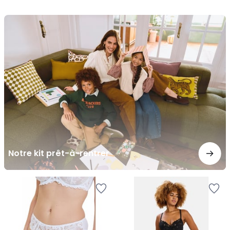
Notre
kit
prêt-
à-
rentrer
Notre kit prêt-à-rentrer