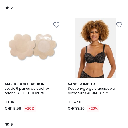
2
/
5
5
MAGIC BODYFASHION
SANS COMPLEXE
/
Lot de 6 paires de cache-
Soutien-gorge classique à
5
tétons SECRET COVERS
armatures ARUM PARTY
CHF 16,95
CHF 41,50
CHF 13,56
-20%
CHF 33,20
-20%
5
/