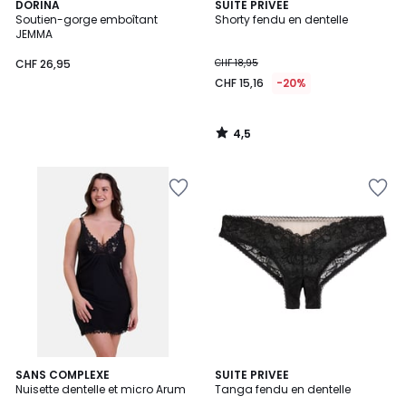
4,5
DORINA
SUITE PRIVEE
/ 5
Soutien-gorge emboîtant
Shorty fendu en dentelle
JEMMA
CHF 26,95
CHF 18,95
CHF 15,16
-20%
4,5
/
5
4,3
4,6
SANS COMPLEXE
SUITE PRIVEE
/ 5
/ 5
Nuisette dentelle et micro Arum
Tanga fendu en dentelle