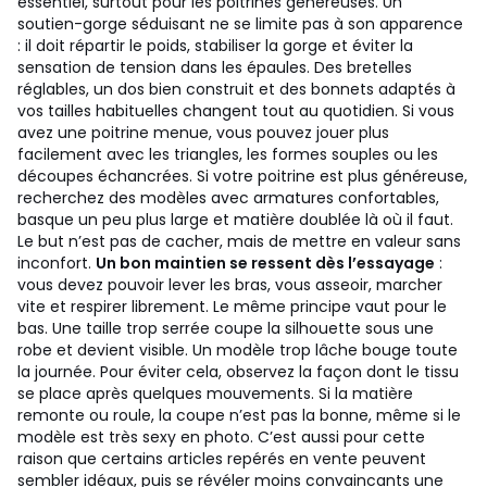
essentiel, surtout pour les poitrines généreuses. Un
soutien-gorge séduisant ne se limite pas à son apparence
: il doit répartir le poids, stabiliser la gorge et éviter la
sensation de tension dans les épaules. Des bretelles
réglables, un dos bien construit et des bonnets adaptés à
vos tailles habituelles changent tout au quotidien.
Si vous
avez une poitrine menue, vous pouvez jouer plus
facilement avec les triangles, les formes souples ou les
découpes échancrées. Si votre poitrine est plus généreuse,
recherchez des modèles avec armatures confortables,
basque un peu plus large et matière doublée là où il faut.
Le but n’est pas de cacher, mais de mettre en valeur sans
inconfort.
Un bon maintien se ressent dès l’essayage
:
vous devez pouvoir lever les bras, vous asseoir, marcher
vite et respirer librement.
Le même principe vaut pour le
bas. Une taille trop serrée coupe la silhouette sous une
robe et devient visible. Un modèle trop lâche bouge toute
la journée. Pour éviter cela, observez la façon dont le tissu
se place après quelques mouvements. Si la matière
remonte ou roule, la coupe n’est pas la bonne, même si le
modèle est très sexy en photo. C’est aussi pour cette
raison que certains articles repérés en vente peuvent
sembler idéaux, puis se révéler moins convaincants une