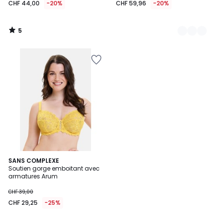
CHF 44,00
-20%
CHF 59,96
-20%
5
/
5
4,7
3
SANS COMPLEXE
/ 5
Soutien gorge emboitant avec
Couleurs
armatures Arum
CHF 39,00
CHF 29,25
-25%