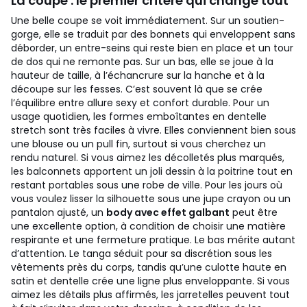
La coupe : le premier critère qui change tout
Une belle coupe se voit immédiatement. Sur un soutien-
gorge, elle se traduit par des bonnets qui enveloppent sans
déborder, un entre-seins qui reste bien en place et un tour
de dos qui ne remonte pas. Sur un bas, elle se joue à la
hauteur de taille, à l’échancrure sur la hanche et à la
découpe sur les fesses. C’est souvent là que se crée
l’équilibre entre allure sexy et confort durable.
Pour un
usage quotidien, les formes emboîtantes en dentelle
stretch sont très faciles à vivre. Elles conviennent bien sous
une blouse ou un pull fin, surtout si vous cherchez un
rendu naturel. Si vous aimez les décolletés plus marqués,
les balconnets apportent un joli dessin à la poitrine tout en
restant portables sous une robe de ville. Pour les jours où
vous voulez lisser la silhouette sous une jupe crayon ou un
pantalon ajusté, un
body avec effet galbant
peut être
une excellente option, à condition de choisir une matière
respirante et une fermeture pratique.
Le bas mérite autant
d’attention. Le tanga séduit pour sa discrétion sous les
vêtements près du corps, tandis qu’une culotte haute en
satin et dentelle crée une ligne plus enveloppante. Si vous
aimez les détails plus affirmés, les jarretelles peuvent tout