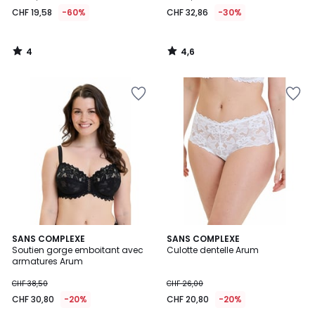
19,58
CHF 19,58
-60%
CHF 32,86
-30%
au
lieu
de
4
4,6
CHF
/
/
5
5
48,95
60%
de
réduction
appliquée.
4,7
4,8
5
SANS COMPLEXE
5
SANS COMPLEXE
/ 5
/ 5
Soutien gorge emboitant avec
Culotte dentelle Arum
Couleurs
Couleurs
armatures Arum
CHF 38,50
CHF 26,00
CHF 30,80
-20%
CHF 20,80
-20%