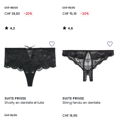
CHF 48,50
CHF 18,95
CHF 38,80
-20%
CHF 15,16
-20%
4,3
4,6
/
/
5
5
4,9
4,4
SUITE PRIVEE
SUITE PRIVEE
/ 5
/ 5
Shorty en dentelle et tulle
String fendu en dentelle
CHF 18,95
CHF 18,95