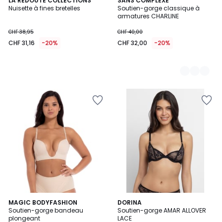
LA REDOUTE COLLECTIONS
2
SANS COMPLEXE
Nuisette à fines bretelles
Soutien-gorge classique à
Couleurs
armatures CHARLINE
CHF 38,95
CHF 40,00
CHF 31,16
-20%
CHF 32,00
-20%
4
MAGIC BODYFASHION
DORINA
/
Soutien-gorge bandeau
Soutien-gorge AMAR ALLOVER
5
plongeant
LACE