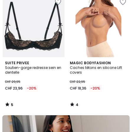
5
4
SUITE PRIVEE
MAGIC BODYFASHION
/
/
Soutien-gorge redresse sein en
Caches tétons en silicone Lift
5
5
dentelle
covers
CHF 29,95
CHF 22,95
CHF 23,96
-20%
CHF 18,36
-20%
5
4
/
/
5
5
La
Redoute
Collections