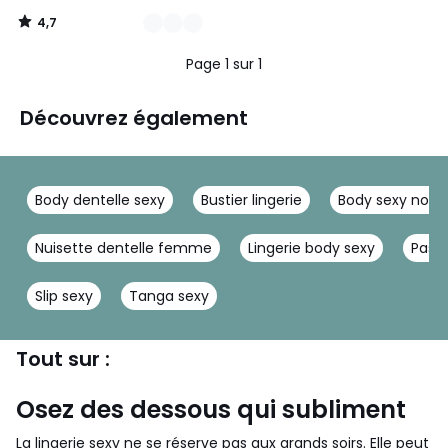
4,7
/
5
Page 1 sur 1
Découvrez également
Body dentelle sexy
Bustier lingerie
Body sexy noir
Nuisette dentelle femme
Lingerie body sexy
Passi
Slip sexy
Tanga sexy
Tout sur :
Osez des dessous qui subliment
La lingerie sexy ne se réserve pas aux grands soirs. Elle peut