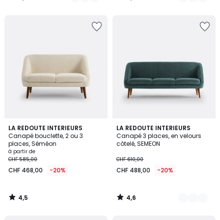
/
/
5
5
4,5
4,6
LA REDOUTE INTERIEURS
3
LA REDOUTE INTERIEURS
/ 5
/ 5
Canapé bouclette, 2 ou 3
Canapé 3 places, en velours
Couleurs
places, Séméon
côtelé, SEMEON
à partir de
CHF 585,00
CHF 610,00
CHF 468,00
-20%
CHF 488,00
-20%
4,5
4,6
/
/
5
5