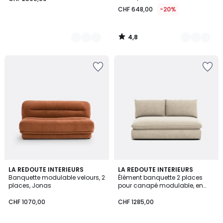
CHF 648,00
-20%
4,8
/
5
4,2
5
LA REDOUTE INTERIEURS
9
LA REDOUTE INTERIEURS
/ 5
/
Banquette modulable velours, 2
Élément banquette 2 places
Couleurs
5
places, Jonas
pour canapé modulable, en
polyester chiné, MALO
CHF 1070,00
CHF 1285,00