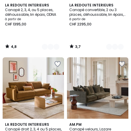
4,8
3,7
2
LA REDOUTE INTERIEURS
2
LA REDOUTE INTERIEURS
/ 5
/ 5
Canapé 2, 3, 4, ou 5 places,
Canapé convertible, 2 ou 3
Couleurs
Couleurs
déhoussable, lin épais, ODNA
places, déhoussable, lin épais,
ODNA
à partir de
à partir de
CHF 1395,00
CHF 2295,00
4,8
3,7
/
/
5
5
3,3
4,5
5
LA REDOUTE INTERIEURS
16
AM.PM
/ 5
/ 5
Canapé droit 2, 3, 4 ou 5 places,
Canapé velours, Lazare
Couleurs
Couleurs