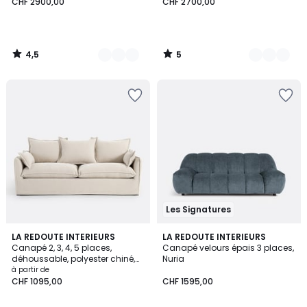
CHF 2900,00
CHF 2700,00
4,5
5
/
/
5
5
Les Signatures
3,7
3,7
9
LA REDOUTE INTERIEURS
6
LA REDOUTE INTERIEURS
/ 5
/ 5
Canapé 2, 3, 4, 5 places,
Canapé velours épais 3 places,
Couleurs
Couleurs
déhoussable, polyester chiné,
Nuria
ODNA
à partir de
CHF 1095,00
CHF 1595,00