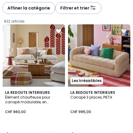
défiler
défiler
à
à
Affiner la catégorie
Filtrer et trier
gauche
droite
922 articles
Les Irrésistibles
1
4,7
9
LA REDOUTE INTERIEURS
3
LA REDOUTE INTERIEURS
/
/ 5
Élément chauffeuse pour
Canapé 3 places, PIETA
Couleurs
Couleurs
5
canapé modulable, en
CHF
polyester chiné, MALO
CHF 960,00
CHF 995,00
960,00.