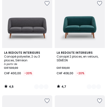
4,5
4,7
5
LA REDOUTE INTERIEURS
2
LA REDOUTE INTERIEURS
/ 5
/ 5
Canapé polyester, 2 ou 3
Canapé 2 places, en velours,
Couleurs
Couleurs
places, Séméon
SÉMÉON
à partir de
CHF 500,00
CHF 510,00
CHF 400,00
-20%
CHF 408,00
-20%
4,5
4,7
/
/
5
5