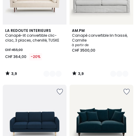
3,9
3,9
4
LA REDOUTE INTERIEURS
2
AM.PM
/ 5
/ 5
Canapé-lit convertible clic-
Canapé convertible lin froissé,
Couleurs
Couleurs
clac, 3 places, chenillé, TUSKE
Camille
à partir de
CHF 455,00
CHF 3500,00
CHF 364,00
-20%
3,9
3,9
/
/
5
5