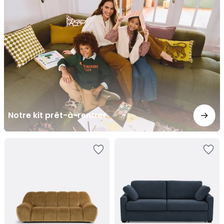
prêt-
à-
rentrer
Notre kit prêt-à-rentrer