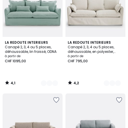
4,1
4,2
8
LA REDOUTE INTERIEURS
4
LA REDOUTE INTERIEURS
/ 5
/ 5
Canapé 2, 3, 4 ou 5 places,
Canapé 2, 3, 4 ou 5 places,
Couleurs
Couleurs
déhoussable, lin froissé, ODNA
déhoussable, en polyester,
ODNA
à partir de
à partir de
CHF 1095,00
CHF 795,00
4,1
4,2
/
/
5
5