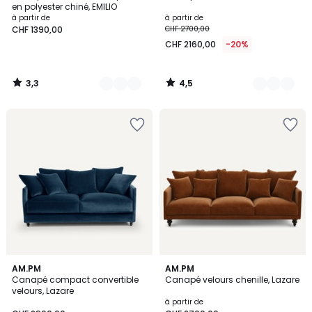
en polyester chiné, EMILIO
à partir de
à partir de
CHF 1390,00
CHF 2700,00
CHF 2160,00
-20%
3,3
4,5
/
/
5
5
4,5
5
16
AM.PM
8
AM.PM
/ 5
/
Canapé compact convertible
Canapé velours chenille, Lazare
Couleurs
Couleurs
5
velours, Lazare
à partir de