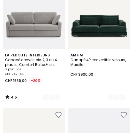
4,5
3
LA REDOUTE INTERIEURS
17
AM.PM
/ 5
Canapé convertible, 2, 3 ou 4
Canapé 4P convertible velours,
Couleurs
Couleurs
places, Comfort Bultex®, en
Marsile
texturé chiné, TIMOR
à partir de
CHF 2420,00
CHF 3900,00
CHF 1936,00
-20%
4,5
/
5