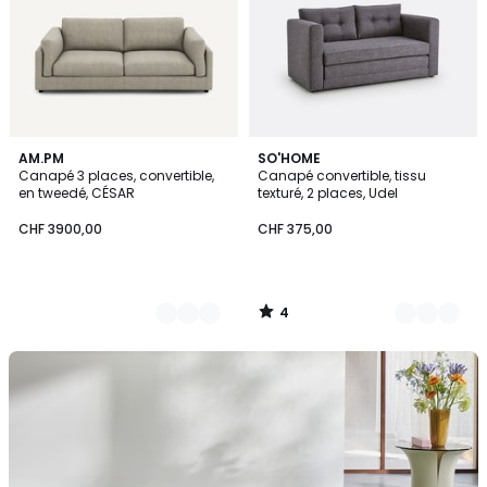
4
3
AM.PM
3
SO'HOME
/
Canapé 3 places, convertible,
Canapé convertible, tissu
Couleurs
Couleurs
5
en tweedé, CÉSAR
texturé, 2 places, Udel
CHF 3900,00
CHF 375,00
4
/
5
Découvrez
les
tapis
du
moment