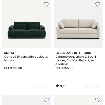
3,7
17
AM.PM
3
LA REDOUTE INTERIEURS
/ 5
Canapé 3P convertible velours,
Canapé convertible 2, 3 ou 4
Couleurs
Couleurs
Marsile
places, Comfort Bultex®, en
polyester, TIMOR
à partir de
CHF 3700,00
CHF 2355,00
3,7
/
5