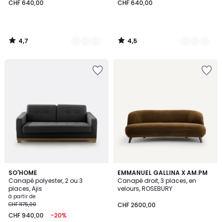
CHF 640,00
CHF 640,00
4,7
4,5
/
/
5
5
4,1
4,4
3
SO'HOME
9
EMMANUEL GALLINA X AM.PM
/ 5
/ 5
Canapé polyester, 2 ou 3
Canapé droit, 3 places, en
Couleurs
Couleurs
places, Ajis
velours, ROSEBURY
à partir de
CHF 1175,00
CHF 2600,00
CHF 940,00
-20%