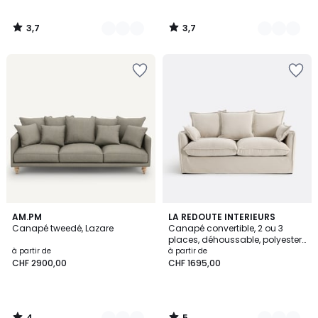
3,7
3,7
/
/
5
5
4
5
3
AM.PM
9
LA REDOUTE INTERIEURS
/
/
Canapé tweedé, Lazare
Canapé convertible, 2 ou 3
Couleurs
Couleurs
5
5
places, déhoussable, polyester
chiné, ODNA
à partir de
à partir de
CHF 2900,00
CHF 1695,00
4
5