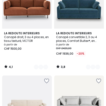
4,1
3,8
5
LA REDOUTE INTERIEURS
7
LA REDOUTE INTERIEURS
/ 5
/ 5
Canapé droit, 3 ou 4 places, en
Canapé convertible 2, 3 ou 4
Couleurs
Couleurs
tissu texturé, VICTOR
places, Comfort Bultex®, en
velours, TIMOR
à partir de
à partir de
CHF 1500,00
CHF 2420,00
CHF 1936,00
-20%
4,1
3,8
/
/
5
5