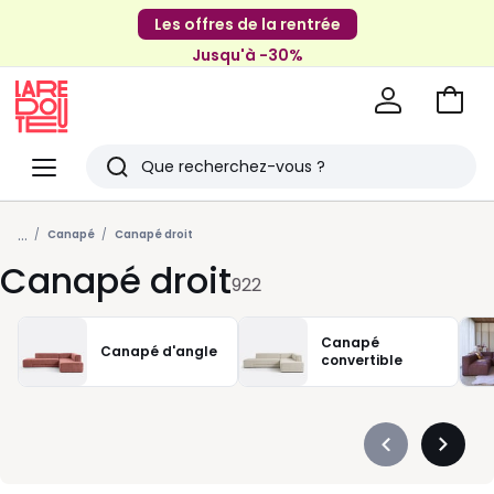
Les offres de la rentrée
Jusqu'à -30%
Aller
au
La
panie
Redoute
Menu
Rechercher
Derniers
...
articles
Canapé
Canapé droit
Canapé droit
vus
922
Canapé
Canapé d'angle
convertible
Précédent
Suivan
-
-