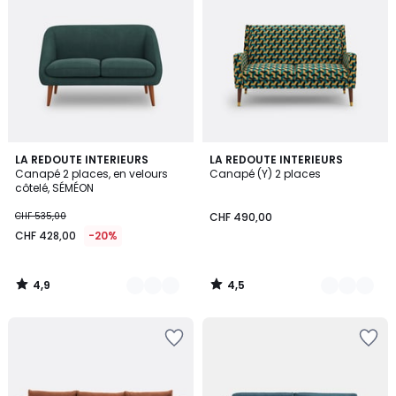
4,9
4,5
3
LA REDOUTE INTERIEURS
5
LA REDOUTE INTERIEURS
/ 5
/ 5
Canapé 2 places, en velours
Canapé (Y) 2 places
Couleurs
Couleurs
côtelé, SÉMÉON
CHF 535,00
CHF 490,00
CHF 428,00
-20%
4,9
4,5
/
/
5
5