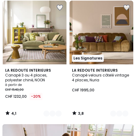
Les Signatures
4,1
3,8
9
LA REDOUTE INTERIEURS
4
LA REDOUTE INTERIEURS
/ 5
/ 5
Canapé 3 ou 4 places,
Canapé velours côtelé vintage
Couleurs
Couleurs
polyester chiné, NOON
4 places, Nuria
à partir de
CHF 1540,00
CHF 1995,00
CHF 1232,00
-20%
4,1
3,8
/
/
5
5
Notre
kit