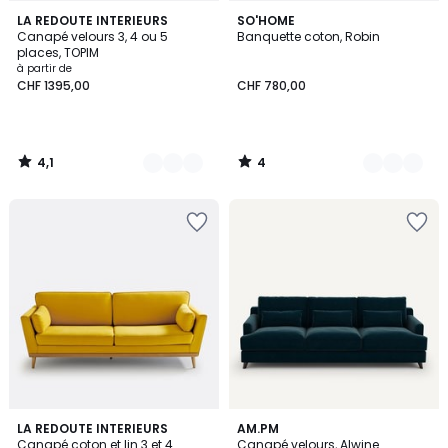
4,1
4
6
LA REDOUTE INTERIEURS
5
SO'HOME
/ 5
/
Canapé velours 3, 4 ou 5
Banquette coton, Robin
Couleurs
Couleurs
5
places, TOPIM
à partir de
CHF 1395,00
CHF 780,00
4,1
4
/
/
5
5
4,3
4,7
LA REDOUTE INTERIEURS
15
AM.PM
/ 5
/ 5
Canapé coton et lin 3 et 4
Canapé velours, Alwine