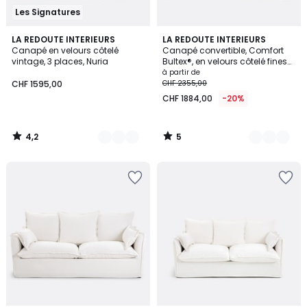
Les Signatures
4,2
5
4
LA REDOUTE INTERIEURS
5
LA REDOUTE INTERIEURS
/ 5
/
Canapé en velours côtelé
Canapé convertible, Comfort
Couleurs
Couleurs
5
vintage, 3 places, Nuria
Bultex®, en velours côtelé fines
côtes, TIMOR
à partir de
CHF 1595,00
CHF 2355,00
CHF 1884,00
-20%
4,2
5
/
/
5
5