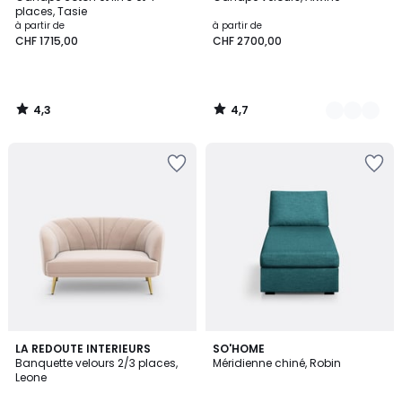
Couleurs
places, Tasie
à partir de
à partir de
CHF 1715,00
CHF 2700,00
4,3
4,7
/
/
5
5
4,7
4,5
3
LA REDOUTE INTERIEURS
5
SO'HOME
/ 5
/ 5
Banquette velours 2/3 places,
Méridienne chiné, Robin
Couleurs
Couleurs
Leone