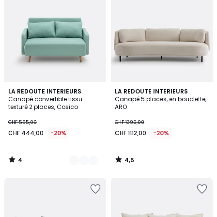
4
4,5
2
LA REDOUTE INTERIEURS
LA REDOUTE INTERIEURS
/
/ 5
Canapé convertible tissu
Canapé 5 places, en bouclette,
Couleurs
5
texturé 2 places, Cosico
ARO
CHF 555,00
CHF 1390,00
CHF 444,00
-20%
CHF 1112,00
-20%
4
4,5
/
/
5
5