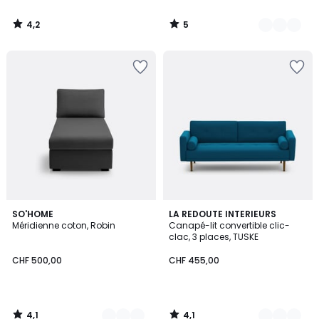
4,2
5
/
/
5
5
4,1
4,1
5
SO'HOME
3
LA REDOUTE INTERIEURS
/ 5
/ 5
Méridienne coton, Robin
Canapé-lit convertible clic-
Couleurs
Couleurs
clac, 3 places, TUSKE
CHF 500,00
CHF 455,00
4,1
4,1