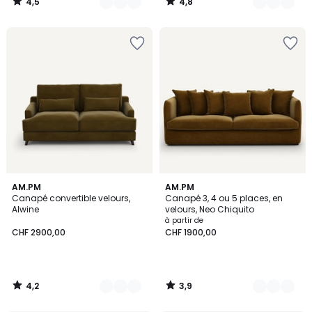
4,5
4,8
/
/
5
5
4,2
3,9
15
AM.PM
5
AM.PM
/ 5
/ 5
Canapé convertible velours,
Canapé 3, 4 ou 5 places, en
Couleurs
Couleurs
Alwine
velours, Neo Chiquito
à partir de
CHF 2900,00
CHF 1900,00
4,2
3,9
/
/
5
5