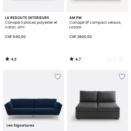
4,3
4,7
LA REDOUTE INTERIEURS
16
AM.PM
/ 5
/ 5
Canapé 3 places polyester et
Canapé 3P compact velours,
Couleurs
coton, Jimi
Lazare
CHF 640,00
CHF 2600,00
4,3
4,7
/
/
5
5
Les Signatures