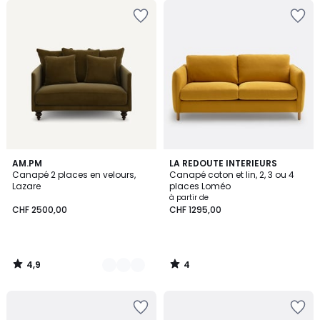
4,9
4
16
AM.PM
LA REDOUTE INTERIEURS
/ 5
/
Canapé 2 places en velours,
Canapé coton et lin, 2, 3 ou 4
Couleurs
5
Lazare
places Loméo
à partir de
CHF 2500,00
CHF 1295,00
4,9
4
/
/
5
5