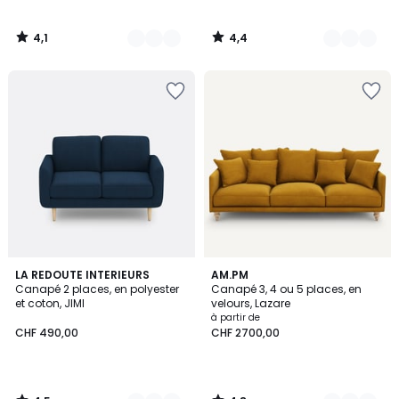
4,1
4,4
/
/
5
5
4,5
4,8
3
LA REDOUTE INTERIEURS
3
AM.PM
/ 5
/ 5
Canapé 2 places, en polyester
Canapé 3, 4 ou 5 places, en
Couleurs
Couleurs
et coton, JIMI
velours, Lazare
à partir de
CHF 490,00
CHF 2700,00