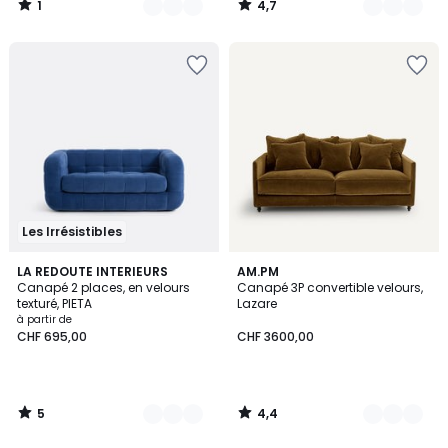
1
4,7
/
/
5
5
Les Irrésistibles
5
4,4
3
LA REDOUTE INTERIEURS
16
AM.PM
/
/ 5
Canapé 2 places, en velours
Canapé 3P convertible velours,
Couleurs
Couleurs
5
texturé, PIETA
Lazare
à partir de
CHF 695,00
CHF 3600,00
5
4,4
/
/
5
5