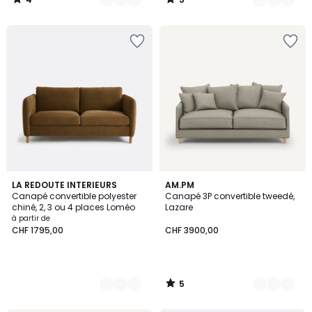
/
/
5
5
5
4
LA REDOUTE INTERIEURS
3
AM.PM
/
Canapé convertible polyester
Canapé 3P convertible tweedé,
Couleurs
Couleurs
5
chiné, 2, 3 ou 4 places Loméo
Lazare
à partir de
CHF 1795,00
CHF 3900,00
5
/
5