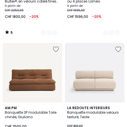
5
Bultex®, en velours cotelé fines
ou 4 places Loméo
cotes, CECILIA
à partir de
à partir de
CHF 2250,00
CHF 1995,00
CHF 1800,00
-20%
CHF 1596,00
-20%
5
/
5
4,8
7
AM.PM
2
LA REDOUTE INTERIEURS
/ 5
Banquette 3P modulable Toile
Banquette modulable velours
Couleurs
Couleurs
chinée, Giuliano
texturé, Teide
CHF 2500,00
CHF 810,00